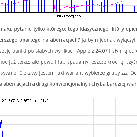
nału, pytanie tylko którego: tego klasycznego, który opiera
zerszego opartego na aberracjach?
Ja bym jednak wyłączył
 sesję paniki po słabych wynikach Apple z 24.07 i słynną eu
oc już teraz, ale powoli lub spadamy jeszcze trochę, czy
sywnie. Ciekawy jestem jaki wariant wybierze gruby zza O
na aberracjach a drugi konwencjonalny i chyba bardziej wia