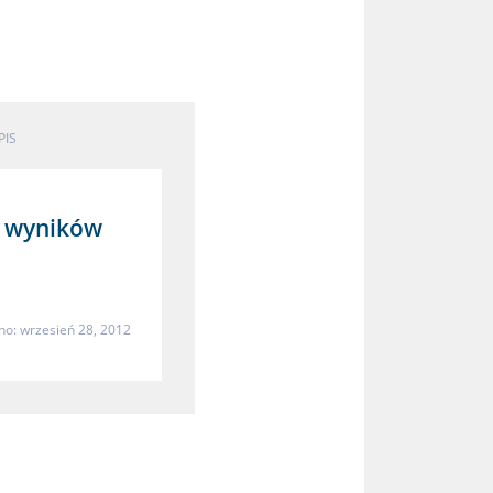
PIS
nu wyników
o: wrzesień 28, 2012