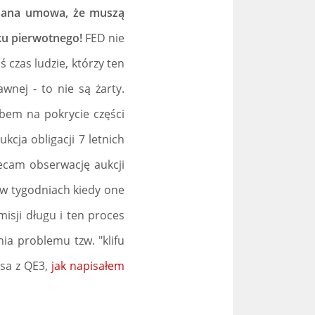
isana umowa, że muszą
ku pierwotnego!
FED nie
ś czas ludzie, którzy ten
nej - to nie są żarty.
em na pokrycie części
kcja obligacji 7 letnich
lecam obserwację aukcji
w tygodniach kiedy one
misji długu i ten proces
ia problemu tzw. "klifu
asa z QE3,
jak napisałem