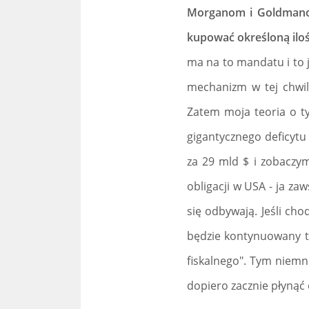
Morganom i Goldmanom
kupować określoną iloś
ma na to mandatu i to je
mechanizm w tej chwil
Zatem moja teoria o 
gigantycznego deficytu 
za 29 mld $ i zobaczym
obligacji w USA - ja 
się odbywają. Jeśli cho
będzie kontynuowany te
fiskalnego". Tym niemn
dopiero zacznie płynąć 