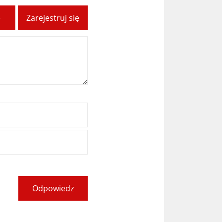
ę
Zarejestruj się
Odpowiedz