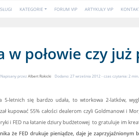
SŁUGI
KATEGORIE
FORUM VIP
ARTYKUŁY VIP
KONTAK
 w połowie czy już 
Napisany przez
Albert Rokicki
Dodano: 27 września 2012
- czas czytania: 2 min.
a 5-letnich się bardzo udała, to wtorkowa 2-latków, wyg
azał kupować 55% całości dealerom czyli Goldmanowi i Mor
eryki i FED na łatanie dziury budżetowej to gratuluje im kre
ynika że FED drukuje pieniądze, daje je zaprzyjaźniony