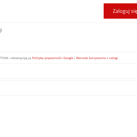
Zaloguj si
PTCHA i obowiązują ją
Polityka prywatności Google
i
Warunki korzystania z usługi
.