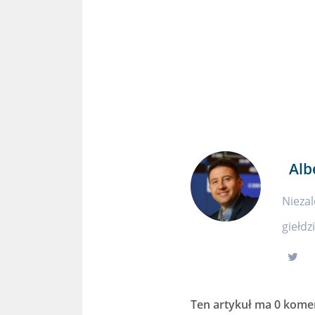
Alb
Niezal
giełdz
Ten artykuł ma
0 kome