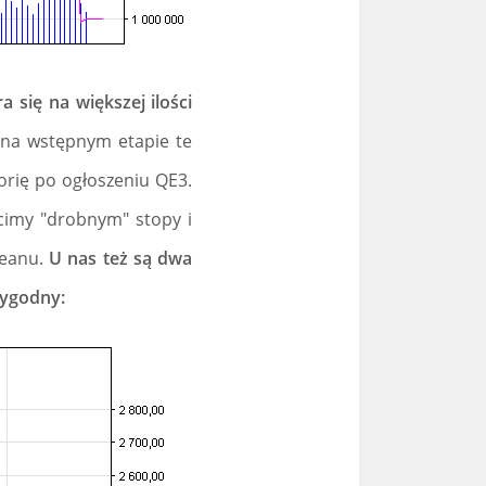
 się na większej ilości
 na wstępnym etapie te
forię po ogłoszeniu QE3.
ścimy "drobnym" stopy i
ceanu.
U nas też są dwa
rygodny: