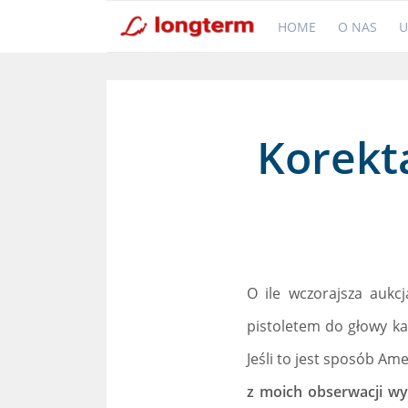
HOME
O NAS
U
Korekta
O ile wczorajsza aukcj
pistoletem do głowy k
Jeśli to jest sposób Am
z moich obserwacji w