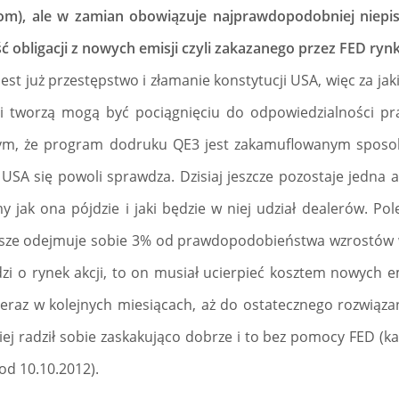
), ale w zamian obowiązuje najprawdopodobniej niep
ć obligacji z nowych emisji czyli zakazanego przez FED ryn
st już przestępstwo i złamanie konstytucji USA, więc za jaki
i tworzą mogą być pociągnięciu do odpowiedzialności praw
tym, że program dodruku QE3 jest zakamuflowanym sposob
USA się powoli sprawdza. Dzisiaj jeszcze pozostaje jedna au
y jak ona pójdzie i jaki będzie w niej udział dealerów. Po
zawsze odejmuje sobie 3% od prawdopodobieństwa wzrostów 
dzi o rynek akcji, to on musiał ucierpieć kosztem nowych e
raz w kolejnych miesiącach, aż do ostatecznego rozwiązan
iej radził sobie zaskakująco dobrze i to bez pomocy FED (k
od 10.10.2012).