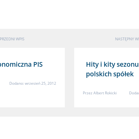
PRZEDNI WPIS
NASTĘPNY W
onomiczna PIS
Hity i kity sezo
polskich spółek
Dodano: wrzesień 25, 2012
Przez
Albert Rokicki
Dodan