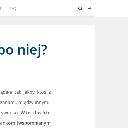
T
FAQ
po niej?
lądała tak jakby ktoś z
ganami, między innymi.
atywności.
W tej chwili to
m bankom (wspomnianym