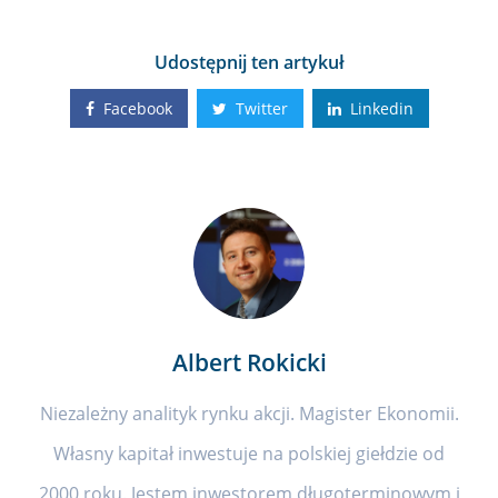
Udostępnij ten artykuł
Facebook
Twitter
Linkedin
Albert Rokicki
Niezależny analityk rynku akcji. Magister Ekonomii.
Własny kapitał inwestuje na polskiej giełdzie od
2000 roku. Jestem inwestorem długoterminowym i