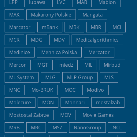
LPP
lubawa
LVC
MAB
Mabion
MAK
Makarony Polskie
Mangata
Marcator
mBank
MBK
MBR
MCI
MCR
MDG
MDV
Medicalgorithmics
Medinice
Mennica Polska
Mercator
Mercor
MGT
miedź
MIL
Mirbud
ML System
MLG
MLP Group
MLS
MNC
Mo-BRUK
MOC
Modivo
Molecure
MON
Monnari
mostalzab
Mostostal Zabrze
MOV
Movie Games
MRB
MRC
MSZ
NanoGroup
NCL