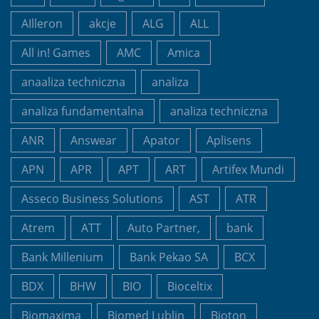
AIlleron
akcje
ALG
ALL
All in! Games
AMC
Amica
anaaliza techniczna
analiza
analiza fundamentalna
analiza techniczna
ANR
Answear
Apator
Aplisens
APN
APR
APT
ART
Artifex Mundi
Asseco Business Solutions
AST
ATR
Atrem
ATT
Auto Partner,
bank
Bank Millenium
Bank Pekao SA
BCX
BDX
BHW
BIO
Bioceltix
Biomaxima
Biomed Lublin
Bioton