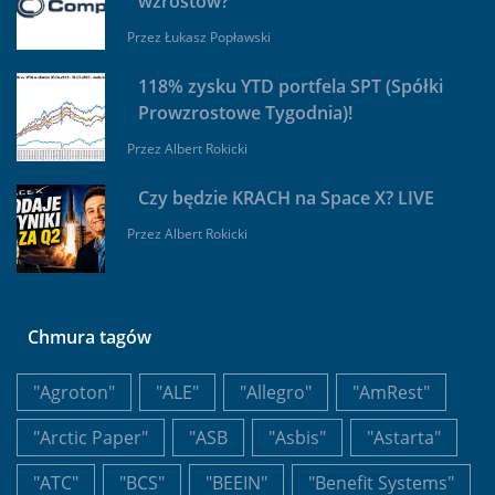
wzrostów?
Przez
Łukasz Popławski
118% zysku YTD portfela SPT (Spółki
Prowzrostowe Tygodnia)!
Przez
Albert Rokicki
Czy będzie KRACH na Space X? LIVE
Przez
Albert Rokicki
Chmura tagów
"Agroton"
"ALE"
"Allegro"
"AmRest"
"Arctic Paper"
"ASB
"Asbis"
"Astarta"
"ATC"
"BCS"
"BEEIN"
"Benefit Systems"