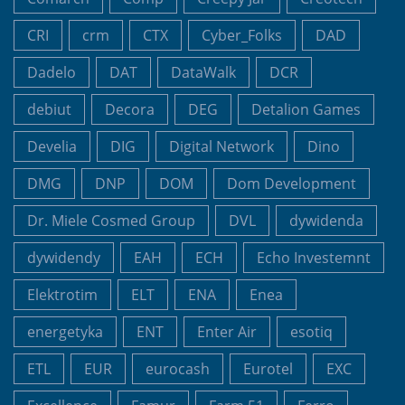
CRI
crm
CTX
Cyber_Folks
DAD
Dadelo
DAT
DataWalk
DCR
debiut
Decora
DEG
Detalion Games
Develia
DIG
Digital Network
Dino
DMG
DNP
DOM
Dom Development
Dr. Miele Cosmed Group
DVL
dywidenda
dywidendy
EAH
ECH
Echo Investemnt
Elektrotim
ELT
ENA
Enea
energetyka
ENT
Enter Air
esotiq
ETL
EUR
eurocash
Eurotel
EXC