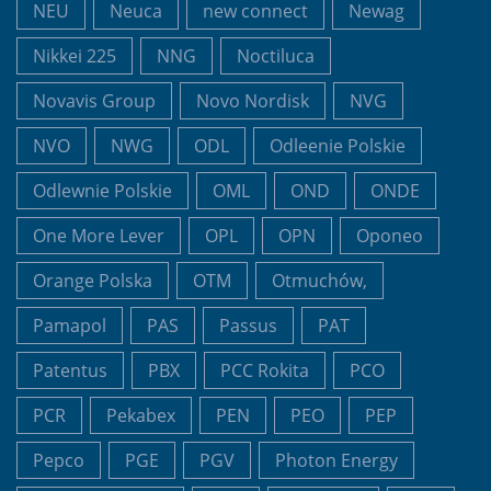
NEU
Neuca
new connect
Newag
Nikkei 225
NNG
Noctiluca
Novavis Group
Novo Nordisk
NVG
NVO
NWG
ODL
Odleenie Polskie
Odlewnie Polskie
OML
OND
ONDE
One More Lever
OPL
OPN
Oponeo
Orange Polska
OTM
Otmuchów,
Pamapol
PAS
Passus
PAT
Patentus
PBX
PCC Rokita
PCO
PCR
Pekabex
PEN
PEO
PEP
Pepco
PGE
PGV
Photon Energy