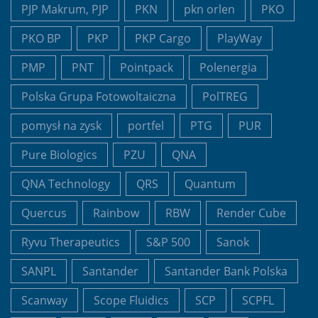
PJP Makrum, PJP
PKN
pkn orlen
PKO
PKO BP
PKP
PKP Cargo
PlayWay
PMP
PNT
Pointpack
Polenergia
Polska Grupa Fotowoltaiczna
PolTREG
pomysł na zysk
portfel
PTG
PUR
Pure Biologics
PZU
QNA
QNA Technology
QRS
Quantum
Quercus
Rainbow
RBW
Render Cube
Ryvu Therapeutics
S&P 500
Sanok
SANPL
Santander
Santander Bank Polska
Scanway
Scope Fluidics
SCP
SCPFL