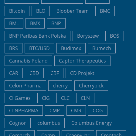
Bitcoin
BLO
Bloober Team
BMC
BML
BMX
BNP
BNP Paribas Bank Polska
Boryszew
BOŚ
BRS
BTC/USD
Budimex
Bumech
Cannabis Poland
Captor Therapeutics
CAR
CBD
CBF
CD Projekt
Celon Pharma
cherry
Cherrypick
CI Games
CIG
CLC
CLN
CLNPHARMA
CMP
CMR
COG
Cognor
columbus
Columbus Energy
Comarch
Comp
Creepy Jar
Creotech