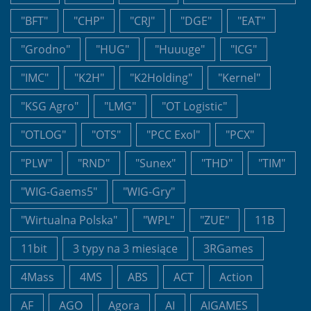
"BFT"
"CHP"
"CRJ"
"DGE"
"EAT"
"Grodno"
"HUG"
"Huuuge"
"ICG"
"IMC"
"K2H"
"K2Holding"
"Kernel"
"KSG Agro"
"LMG"
"OT Logistic"
"OTLOG"
"OTS"
"PCC Exol"
"PCX"
"PLW"
"RND"
"Sunex"
"THD"
"TIM"
"WIG-Gaems5"
"WIG-Gry"
"Wirtualna Polska"
"WPL"
"ZUE"
11B
11bit
3 typy na 3 miesiące
3RGames
4Mass
4MS
ABS
ACT
Action
AF
AGO
Agora
AI
AIGAMES