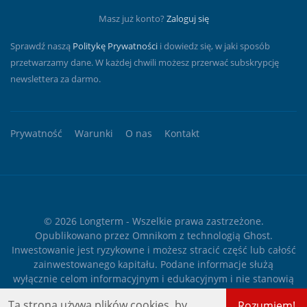
Masz już konto?
Zaloguj się
Sprawdź naszą
Politykę Prywatności
i dowiedz się, w jaki sposób
przetwarzamy dane. W każdej chwili możesz przerwać subskrypcję
newslettera za darmo.
Prywatność
Warunki
O nas
Kontakt
© 2026
Longterm
- Wszelkie prawa zastrzeżone.
Opublikowano przez
Omnikom
z technologią
Ghost
.
Inwestowanie jest ryzykowne i możesz stracić część lub całość
zainwestowanego kapitału. Podane informacje służą
wyłącznie celom informacyjnym i edukacyjnym i nie stanowią
żadnego rodzaju porady finansowej ani rekomendacji
Ta strona używa plików cookies, by
Rozumiem!