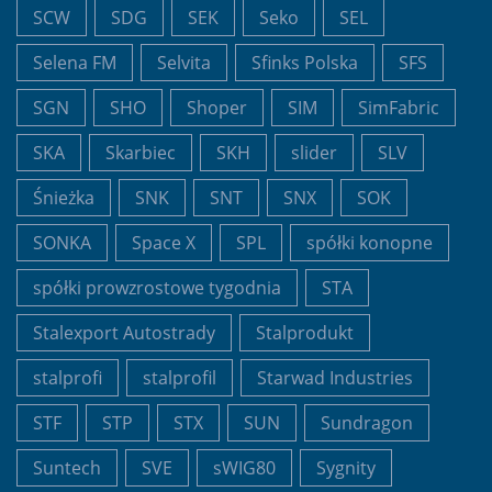
SCW
SDG
SEK
Seko
SEL
Selena FM
Selvita
Sfinks Polska
SFS
SGN
SHO
Shoper
SIM
SimFabric
SKA
Skarbiec
SKH
slider
SLV
Śnieżka
SNK
SNT
SNX
SOK
SONKA
Space X
SPL
spółki konopne
spółki prowzrostowe tygodnia
STA
Stalexport Autostrady
Stalprodukt
stalprofi
stalprofil
Starwad Industries
STF
STP
STX
SUN
Sundragon
Suntech
SVE
sWIG80
Sygnity