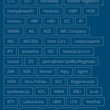
GTS
GVT
handlowy
Harper Hygienics
Hemp&Health
Herkules
HMP
HOR
Hortico
HRP
HRS
ICE
IFI
IFIRMA
IKE
IKZE
IMC Company
ING
ING BSK
Inter Cars
inwestowanie
IPE
Ipopema
IZO
Izolacja Jarocin
Izostal
IZS
Jastrzębska Spółka Węglowa
JSW
KER
Kernel
Kęty
kghm
KGN
Kino Polska
KLE
Kogeneracja
konferencja
KPL
KRKA
KRU
kruk
KTY
Labocanna
LBW
LCN
livechat