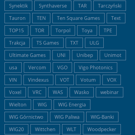
Synektik
Synthaverse
TAR
Tarczyński
Tauron
TEN
Ten Square Games
Text
TOP15
TOR
Torpol
Toya
TPE
Trakcja
TS Games
TXT
ULG
Ultimate Games
UNI
Unibep
Unimot
usa
Vercom
VGO
Vigo Photonics
VIN
Vindexus
VOT
Votum
VOX
Voxel
VRC
WAS
Wasko
webinar
Wielton
WIG
WIG Energia
WIG Górnictwo
WIG Paliwa
WIG-Banki
WIG20
Wittchen
WLT
Woodpecker