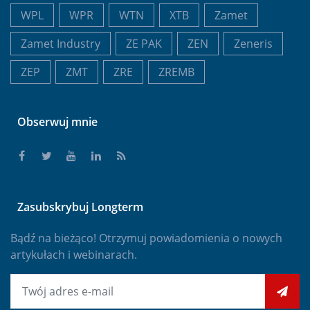
WPL
WPR
WTN
XTB
Zamet
Zamet Industry
ZE PAK
ZEN
Zeneris
ZEP
ZMT
ZRE
ZREMB
Obserwuj mnie
Zasubskrybuj Longterm
Bądź na bieżąco! Otrzymuj powiadomienia o nowych
artykułach i webinarach.
E-mail