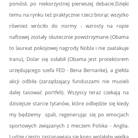
poniósł, po niekorzystnej pierwszej debacie.Dzięki
temu na rynku też praktycznie rzecz biorąc wszytko
również wróciło do normy - wzrosty na ropie
naftowej zostały skutecznie powstrzymane (Obama
to laureat pokojowej nagrody Nobla i nie zaatakuje
Iranu), Dolar się osłabił (Obama jest protektorem
urzędującego szefa FED - Bena Bernanke), a giełda
akcji odbiła (zarządzający funduszami nie musieli
dalej tasować portfeli). Wszyscy teraz czekają na
dzisiejsze starcie tytanów, które odbędzie się kiedy
my będziemy spali, regenerując się po emocjach
sportowych związanych z meczem Polska - Anglia.
Ludzie często zastanawiają się kogo wolałaby wielka