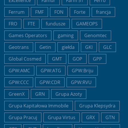
Excellence
Famur
Farm 51
Ferro
Ferrum
FMF
FON
Forte
francja
FRO
FTE
fundusze
GAMEOPS
Games Operators
gaming
Genomtec
Geotrans
Getin
giełda
GKI
GLC
Global Cosmed
GMT
GOP
GPP
GPW:AMC
GPW:ATG
GPW:Briju
GPW:CCC
GPW:CDR
GPW:RVU
GreenX
GRN
Grupa Azoty
Grupa Kapitałowa Immobile
Grupa Klepsydra
Grupa Pracuj
Grupa Virtus
GRX
GTN