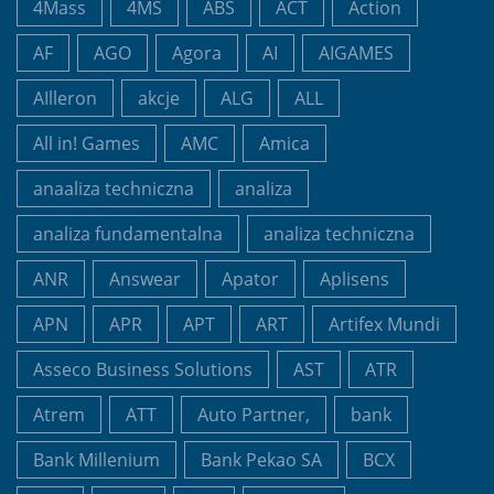
4Mass
4MS
ABS
ACT
Action
AF
AGO
Agora
AI
AIGAMES
AIlleron
akcje
ALG
ALL
All in! Games
AMC
Amica
anaaliza techniczna
analiza
analiza fundamentalna
analiza techniczna
ANR
Answear
Apator
Aplisens
APN
APR
APT
ART
Artifex Mundi
Asseco Business Solutions
AST
ATR
Atrem
ATT
Auto Partner,
bank
Bank Millenium
Bank Pekao SA
BCX