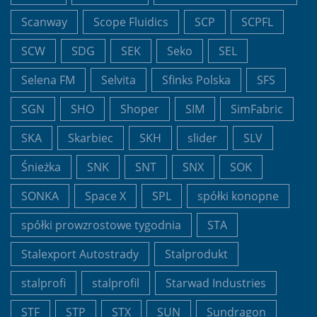
Scanway
Scope Fluidics
SCP
SCPFL
SCW
SDG
SEK
Seko
SEL
Selena FM
Selvita
Sfinks Polska
SFS
SGN
SHO
Shoper
SIM
SimFabric
SKA
Skarbiec
SKH
slider
SLV
Śnieżka
SNK
SNT
SNX
SOK
SONKA
Space X
SPL
spółki konopne
spółki prowzrostowe tygodnia
STA
Stalexport Autostrady
Stalprodukt
stalprofi
stalprofil
Starwad Industries
STF
STP
STX
SUN
Sundragon