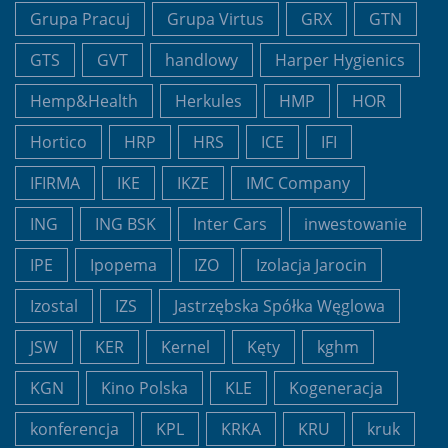
Grupa Pracuj
Grupa Virtus
GRX
GTN
GTS
GVT
handlowy
Harper Hygienics
Hemp&Health
Herkules
HMP
HOR
Hortico
HRP
HRS
ICE
IFI
IFIRMA
IKE
IKZE
IMC Company
ING
ING BSK
Inter Cars
inwestowanie
IPE
Ipopema
IZO
Izolacja Jarocin
Izostal
IZS
Jastrzębska Spółka Węglowa
JSW
KER
Kernel
Kęty
kghm
KGN
Kino Polska
KLE
Kogeneracja
konferencja
KPL
KRKA
KRU
kruk