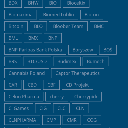
BDX
BHW
BIO
Bioceltix
Biomaxima
Biomed Lublin
Bioton
Bitcoin
BLO
Bloober Team
BMC
BML
BMX
BNP
BNP Paribas Bank Polska
Boryszew
BOŚ
BRS
BTC/USD
Budimex
Bumech
Cannabis Poland
Captor Therapeutics
CAR
CBD
CBF
CD Projekt
Celon Pharma
cherry
Cherrypick
CI Games
CIG
CLC
CLN
CLNPHARMA
CMP
CMR
COG