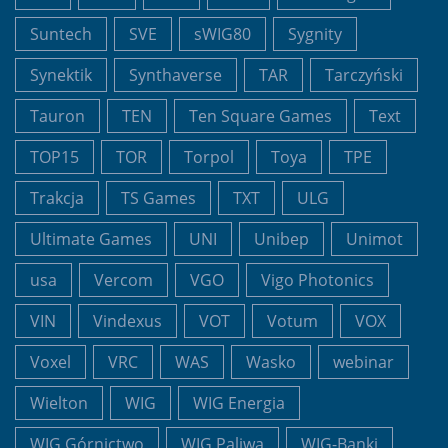
Suntech
SVE
sWIG80
Sygnity
Synektik
Synthaverse
TAR
Tarczyński
Tauron
TEN
Ten Square Games
Text
TOP15
TOR
Torpol
Toya
TPE
Trakcja
TS Games
TXT
ULG
Ultimate Games
UNI
Unibep
Unimot
usa
Vercom
VGO
Vigo Photonics
VIN
Vindexus
VOT
Votum
VOX
Voxel
VRC
WAS
Wasko
webinar
Wielton
WIG
WIG Energia
WIG Górnictwo
WIG Paliwa
WIG-Banki