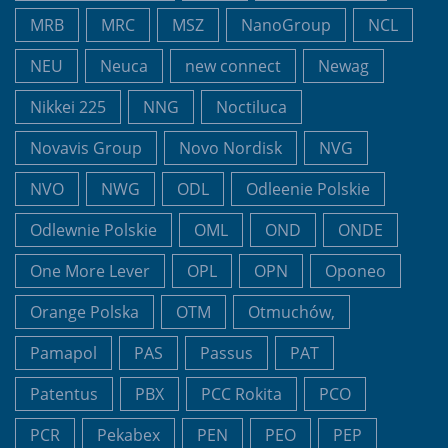
MRB
MRC
MSZ
NanoGroup
NCL
NEU
Neuca
new connect
Newag
Nikkei 225
NNG
Noctiluca
Novavis Group
Novo Nordisk
NVG
NVO
NWG
ODL
Odleenie Polskie
Odlewnie Polskie
OML
OND
ONDE
One More Lever
OPL
OPN
Oponeo
Orange Polska
OTM
Otmuchów,
Pamapol
PAS
Passus
PAT
Patentus
PBX
PCC Rokita
PCO
PCR
Pekabex
PEN
PEO
PEP