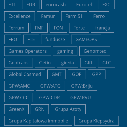
ETL
EUR
eurocash
Eurotel
EXC
Excellence
Famur
Farm 51
Ferro
Ferrum
FMF
FON
Forte
francja
FRO
FTE
fundusze
GAMEOPS
Games Operators
gaming
Genomtec
Geotrans
Getin
giełda
GKI
GLC
Global Cosmed
GMT
GOP
GPP
GPW:AMC
GPW:ATG
GPW:Briju
GPW:CCC
GPW:CDR
GPW:RVU
GreenX
GRN
Grupa Azoty
Grupa Kapitałowa Immobile
Grupa Klepsydra