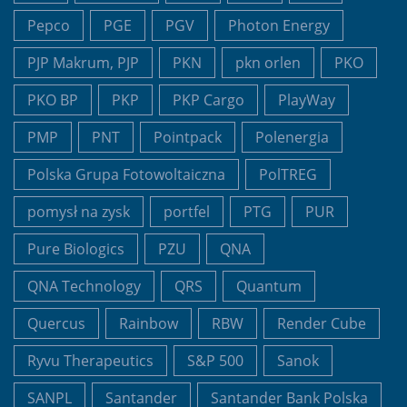
Pepco
PGE
PGV
Photon Energy
PJP Makrum, PJP
PKN
pkn orlen
PKO
PKO BP
PKP
PKP Cargo
PlayWay
PMP
PNT
Pointpack
Polenergia
Polska Grupa Fotowoltaiczna
PolTREG
pomysł na zysk
portfel
PTG
PUR
Pure Biologics
PZU
QNA
QNA Technology
QRS
Quantum
Quercus
Rainbow
RBW
Render Cube
Ryvu Therapeutics
S&P 500
Sanok
SANPL
Santander
Santander Bank Polska