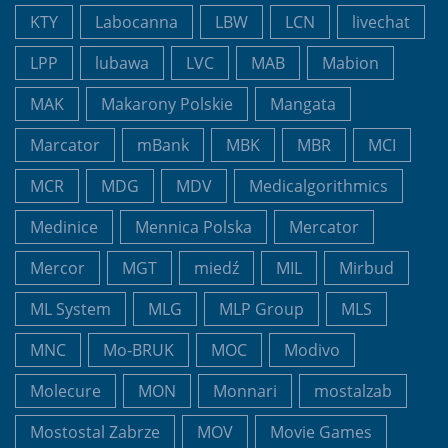
KTY
Labocanna
LBW
LCN
livechat
LPP
lubawa
LVC
MAB
Mabion
MAK
Makarony Polskie
Mangata
Marcator
mBank
MBK
MBR
MCI
MCR
MDG
MDV
Medicalgorithmics
Medinice
Mennica Polska
Mercator
Mercor
MGT
miedź
MIL
Mirbud
ML System
MLG
MLP Group
MLS
MNC
Mo-BRUK
MOC
Modivo
Molecure
MON
Monnari
mostalzab
Mostostal Zabrze
MOV
Movie Games