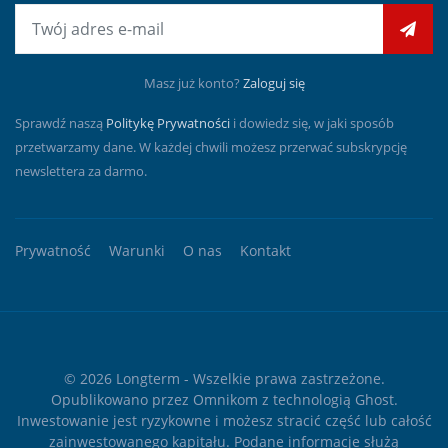
E-mail
Masz już konto?
Zaloguj się
Sprawdź naszą
Politykę Prywatności
i dowiedz się, w jaki sposób
przetwarzamy dane. W każdej chwili możesz przerwać subskrypcję
newslettera za darmo.
Prywatność
Warunki
O nas
Kontakt
© 2026
Longterm
- Wszelkie prawa zastrzeżone.
Opublikowano przez
Omnikom
z technologią
Ghost
.
Inwestowanie jest ryzykowne i możesz stracić część lub całość
zainwestowanego kapitału. Podane informacje służą