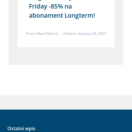
Friday -85% na
abonament Longterm!
Przez
Albert Rokicki
Dodano: listopad 28, 2025
Ostatni wpis