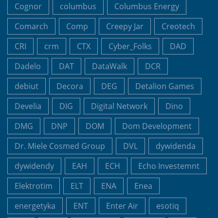
Cognor
columbus
Columbus Energy
Comarch
Comp
Creepy Jar
Creotech
CRI
crm
CTX
Cyber_Folks
DAD
Dadelo
DAT
DataWalk
DCR
debiut
Decora
DEG
Detalion Games
Develia
DIG
Digital Network
Dino
DMG
DNP
DOM
Dom Development
Dr. Miele Cosmed Group
DVL
dywidenda
dywidendy
EAH
ECH
Echo Investemnt
Elektrotim
ELT
ENA
Enea
energetyka
ENT
Enter Air
esotiq