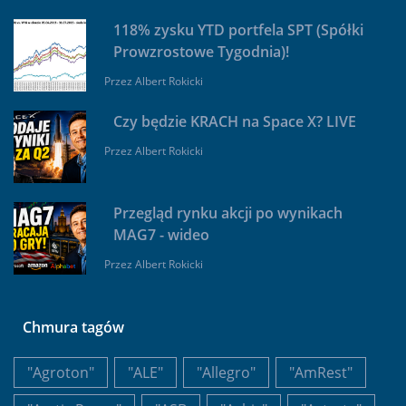
118% zysku YTD portfela SPT (Spółki
Prowzrostowe Tygodnia)!
Przez
Albert Rokicki
Czy będzie KRACH na Space X? LIVE
Przez
Albert Rokicki
Przegląd rynku akcji po wynikach
MAG7 - wideo
Przez
Albert Rokicki
Chmura tagów
"Agroton"
"ALE"
"Allegro"
"AmRest"