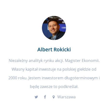
Albert Rokicki
Niezależny analityk rynku akcji. Magister Ekonomii.
Własny kapitał inwestuje na polskiej giełdzie od
2000 roku. Jestem inwestorem długoterminowym i
będę zawsze to podkreślał.
Warszawa