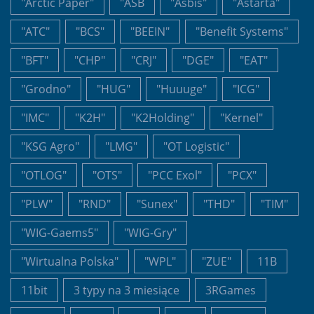
"Arctic Paper"
"ASB
"Asbis"
"Astarta"
"ATC"
"BCS"
"BEEIN"
"Benefit Systems"
"BFT"
"CHP"
"CRJ"
"DGE"
"EAT"
"Grodno"
"HUG"
"Huuuge"
"ICG"
"IMC"
"K2H"
"K2Holding"
"Kernel"
"KSG Agro"
"LMG"
"OT Logistic"
"OTLOG"
"OTS"
"PCC Exol"
"PCX"
"PLW"
"RND"
"Sunex"
"THD"
"TIM"
"WIG-Gaems5"
"WIG-Gry"
"Wirtualna Polska"
"WPL"
"ZUE"
11B
11bit
3 typy na 3 miesiące
3RGames