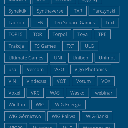
Synektik
Synthaverse
TAR
Tarczyński
Tauron
TEN
Ten Square Games
Text
TOP15
TOR
Torpol
Toya
TPE
Trakcja
TS Games
TXT
ULG
Ultimate Games
UNI
Unibep
Unimot
usa
Vercom
VGO
Vigo Photonics
VIN
Vindexus
VOT
Votum
VOX
Voxel
VRC
WAS
Wasko
webinar
Wielton
WIG
WIG Energia
WIG Górnictwo
WIG Paliwa
WIG-Banki
WIG20
Wittchen
WLT
Woodpecker