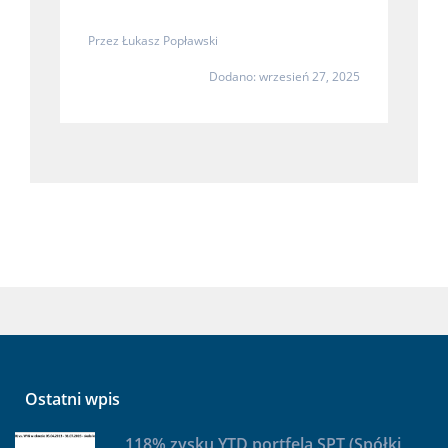
Przez
Łukasz Popławski
Dodano: wrzesień 27, 2025
Ostatni wpis
118% zysku YTD portfela SPT (Spółki