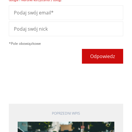
*Pole obowiązkowe
Odpowiedz
POPRZEDNI WPIS