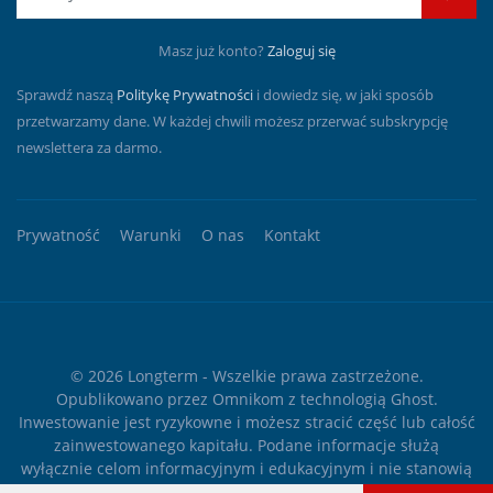
Masz już konto?
Zaloguj się
Sprawdź naszą
Politykę Prywatności
i dowiedz się, w jaki sposób
przetwarzamy dane. W każdej chwili możesz przerwać subskrypcję
newslettera za darmo.
Prywatność
Warunki
O nas
Kontakt
© 2026
Longterm
- Wszelkie prawa zastrzeżone.
Opublikowano przez
Omnikom
z technologią
Ghost
.
Inwestowanie jest ryzykowne i możesz stracić część lub całość
zainwestowanego kapitału. Podane informacje służą
wyłącznie celom informacyjnym i edukacyjnym i nie stanowią
żadnego rodzaju porady finansowej ani rekomendacji