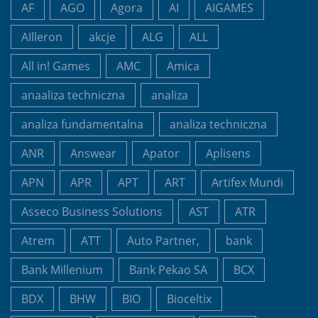
AF
AGO
Agora
AI
AIGAMES
AIlleron
akcje
ALG
ALL
All in! Games
AMC
Amica
anaaliza techniczna
analiza
analiza fundamentalna
analiza techniczna
ANR
Answear
Apator
Aplisens
APN
APR
APT
ART
Artifex Mundi
Asseco Business Solutions
AST
ATR
Atrem
ATT
Auto Partner,
bank
Bank Millenium
Bank Pekao SA
BCX
BDX
BHW
BIO
Bioceltix