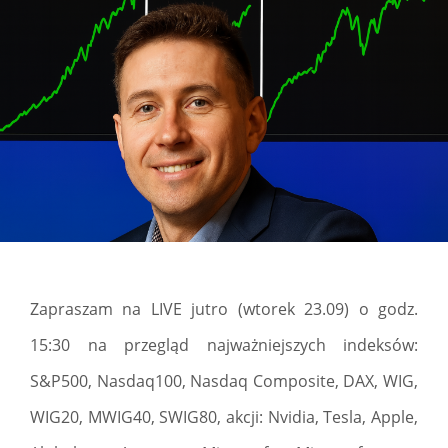
Zapraszam na LIVE jutro (wtorek 23.09) o godz.
15:30 na przegląd najważniejszych indeksów:
S&P500, Nasdaq100, Nasdaq Composite, DAX, WIG,
WIG20, MWIG40, SWIG80, akcji: Nvidia, Tesla, Apple,