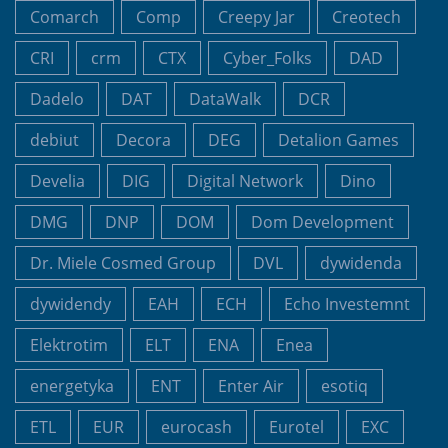
Comarch
Comp
Creepy Jar
Creotech
CRI
crm
CTX
Cyber_Folks
DAD
Dadelo
DAT
DataWalk
DCR
debiut
Decora
DEG
Detalion Games
Develia
DIG
Digital Network
Dino
DMG
DNP
DOM
Dom Development
Dr. Miele Cosmed Group
DVL
dywidenda
dywidendy
EAH
ECH
Echo Investemnt
Elektrotim
ELT
ENA
Enea
energetyka
ENT
Enter Air
esotiq
ETL
EUR
eurocash
Eurotel
EXC