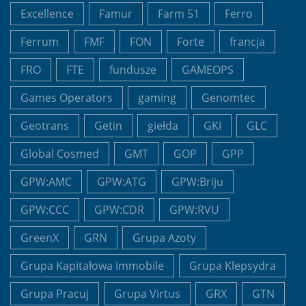
Excellence
Famur
Farm 51
Ferro
Ferrum
FMF
FON
Forte
francja
FRO
FTE
fundusze
GAMEOPS
Games Operators
gaming
Genomtec
Geotrans
Getin
giełda
GKI
GLC
Global Cosmed
GMT
GOP
GPP
GPW:AMC
GPW:ATG
GPW:Briju
GPW:CCC
GPW:CDR
GPW:RVU
GreenX
GRN
Grupa Azoty
Grupa Kapitałowa Immobile
Grupa Klepsydra
Grupa Pracuj
Grupa Virtus
GRX
GTN