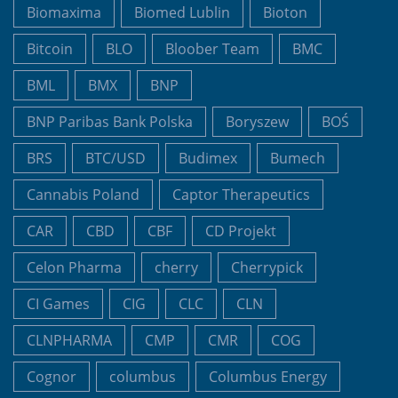
Biomaxima
Biomed Lublin
Bioton
Bitcoin
BLO
Bloober Team
BMC
BML
BMX
BNP
BNP Paribas Bank Polska
Boryszew
BOŚ
BRS
BTC/USD
Budimex
Bumech
Cannabis Poland
Captor Therapeutics
CAR
CBD
CBF
CD Projekt
Celon Pharma
cherry
Cherrypick
CI Games
CIG
CLC
CLN
CLNPHARMA
CMP
CMR
COG
Cognor
columbus
Columbus Energy