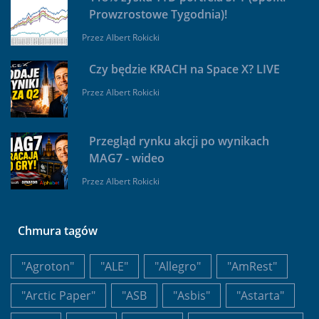
Prowzrostowe Tygodnia)!
Przez
Albert Rokicki
Czy będzie KRACH na Space X? LIVE
Przez
Albert Rokicki
Przegląd rynku akcji po wynikach
MAG7 - wideo
Przez
Albert Rokicki
Chmura tagów
"Agroton"
"ALE"
"Allegro"
"AmRest"
"Arctic Paper"
"ASB
"Asbis"
"Astarta"