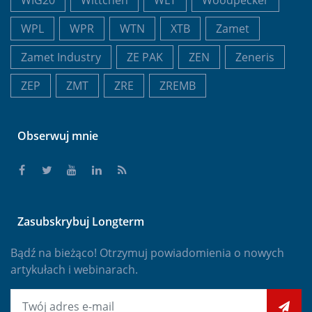
WPL
WPR
WTN
XTB
Zamet
Zamet Industry
ZE PAK
ZEN
Zeneris
ZEP
ZMT
ZRE
ZREMB
Obserwuj mnie
Zasubskrybuj Longterm
Bądź na bieżąco! Otrzymuj powiadomienia o nowych
artykułach i webinarach.
E-mail