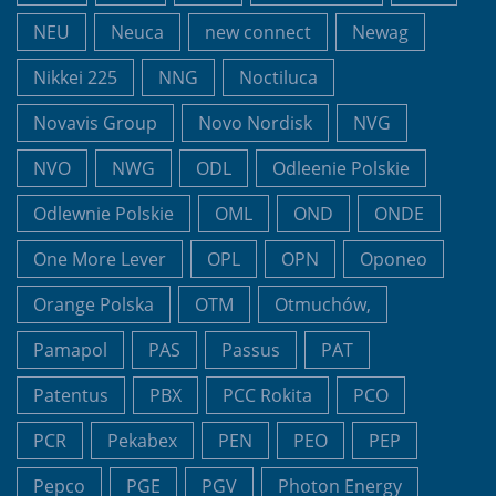
NEU
Neuca
new connect
Newag
Nikkei 225
NNG
Noctiluca
Novavis Group
Novo Nordisk
NVG
NVO
NWG
ODL
Odleenie Polskie
Odlewnie Polskie
OML
OND
ONDE
One More Lever
OPL
OPN
Oponeo
Orange Polska
OTM
Otmuchów,
Pamapol
PAS
Passus
PAT
Patentus
PBX
PCC Rokita
PCO
PCR
Pekabex
PEN
PEO
PEP
Pepco
PGE
PGV
Photon Energy