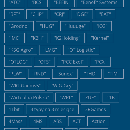
"ATC"
"BCS"
"BEEIN"
"Benefit Systems"
"BFT"
"CHP"
"CRJ"
"DGE"
"EAT"
"Grodno"
"HUG"
"Huuuge"
"ICG"
"IMC"
"K2H"
"K2Holding"
"Kernel"
"KSG Agro"
"LMG"
"OT Logistic"
"OTLOG"
"OTS"
"PCC Exol"
"PCX"
"PLW"
"RND"
"Sunex"
"THD"
"TIM"
"WIG-Gaems5"
"WIG-Gry"
"Wirtualna Polska"
"WPL"
"ZUE"
11B
11bit
3 typy na 3 miesiące
3RGames
4Mass
4MS
ABS
ACT
Action