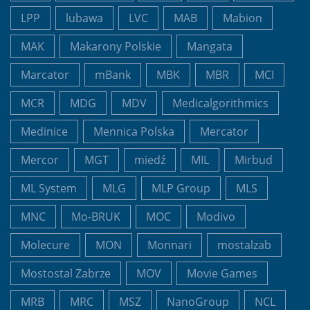
LPP
lubawa
LVC
MAB
Mabion
MAK
Makarony Polskie
Mangata
Marcator
mBank
MBK
MBR
MCI
MCR
MDG
MDV
Medicalgorithmics
Medinice
Mennica Polska
Mercator
Mercor
MGT
miedź
MIL
Mirbud
ML System
MLG
MLP Group
MLS
MNC
Mo-BRUK
MOC
Modivo
Molecure
MON
Monnari
mostalzab
Mostostal Zabrze
MOV
Movie Games
MRB
MRC
MSZ
NanoGroup
NCL