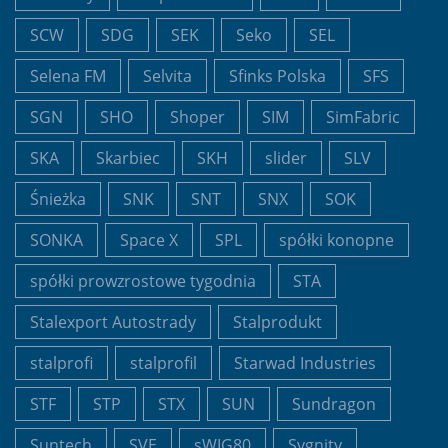
SCW
SDG
SEK
Seko
SEL
Selena FM
Selvita
Sfinks Polska
SFS
SGN
SHO
Shoper
SIM
SimFabric
SKA
Skarbiec
SKH
slider
SLV
Śnieżka
SNK
SNT
SNX
SOK
SONKA
Space X
SPL
spółki konopne
spółki prowzrostowe tygodnia
STA
Stalexport Autostrady
Stalprodukt
stalprofi
stalprofil
Starwad Industries
STF
STP
STX
SUN
Sundragon
Suntech
SVE
sWIG80
Sygnity