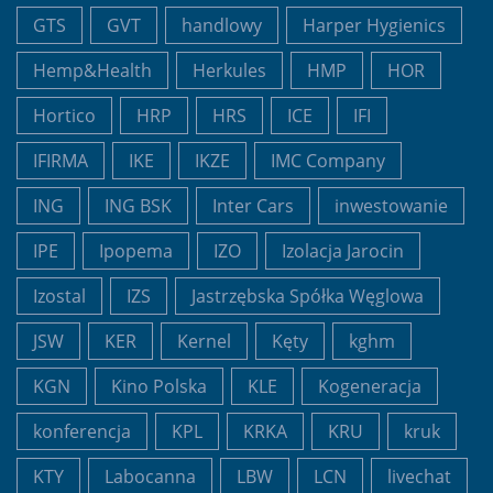
GTS
GVT
handlowy
Harper Hygienics
Hemp&Health
Herkules
HMP
HOR
Hortico
HRP
HRS
ICE
IFI
IFIRMA
IKE
IKZE
IMC Company
ING
ING BSK
Inter Cars
inwestowanie
IPE
Ipopema
IZO
Izolacja Jarocin
Izostal
IZS
Jastrzębska Spółka Węglowa
JSW
KER
Kernel
Kęty
kghm
KGN
Kino Polska
KLE
Kogeneracja
konferencja
KPL
KRKA
KRU
kruk
KTY
Labocanna
LBW
LCN
livechat