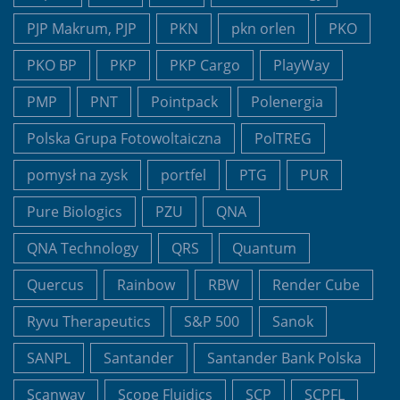
PJP Makrum, PJP
PKN
pkn orlen
PKO
PKO BP
PKP
PKP Cargo
PlayWay
PMP
PNT
Pointpack
Polenergia
Polska Grupa Fotowoltaiczna
PolTREG
pomysł na zysk
portfel
PTG
PUR
Pure Biologics
PZU
QNA
QNA Technology
QRS
Quantum
Quercus
Rainbow
RBW
Render Cube
Ryvu Therapeutics
S&P 500
Sanok
SANPL
Santander
Santander Bank Polska
Scanway
Scope Fluidics
SCP
SCPFL