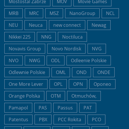
Mostostal Zabrze
MOV
Movie Games
MRB
MRC
MSZ
NanoGroup
NCL
NEU
Neuca
new connect
Newag
Nikkei 225
NNG
Noctiluca
Novavis Group
Novo Nordisk
NVG
NVO
NWG
ODL
Odleenie Polskie
Odlewnie Polskie
OML
OND
ONDE
One More Lever
OPL
OPN
Oponeo
Orange Polska
OTM
Otmuchów,
Pamapol
PAS
Passus
PAT
Patentus
PBX
PCC Rokita
PCO