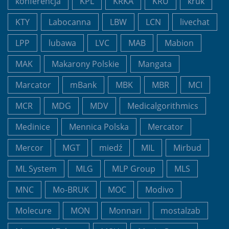
konferencja
KPL
KRKA
KRU
kruk
KTY
Labocanna
LBW
LCN
livechat
LPP
lubawa
LVC
MAB
Mabion
MAK
Makarony Polskie
Mangata
Marcator
mBank
MBK
MBR
MCI
MCR
MDG
MDV
Medicalgorithmics
Medinice
Mennica Polska
Mercator
Mercor
MGT
miedź
MIL
Mirbud
ML System
MLG
MLP Group
MLS
MNC
Mo-BRUK
MOC
Modivo
Molecure
MON
Monnari
mostalzab