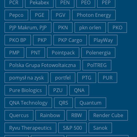
PCR
Pekabex
PEN
PEO
PEP
Pepco
PGE
PGV
Photon Energy
PJP Makrum, PJP
PKN
pkn orlen
PKO
PKO BP
PKP
PKP Cargo
PlayWay
PMP
PNT
Pointpack
Polenergia
Polska Grupa Fotowoltaiczna
PolTREG
pomysł na zysk
portfel
PTG
PUR
Pure Biologics
PZU
QNA
QNA Technology
QRS
Quantum
Quercus
Rainbow
RBW
Render Cube
Ryvu Therapeutics
S&P 500
Sanok