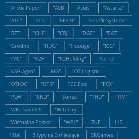
"Arctic Paper"
"ASB
"Asbis"
"Astarta"
"ATC"
"BCS"
"BEEIN"
"Benefit Systems"
"BFT"
"CHP"
"CRJ"
"DGE"
"EAT"
"Grodno"
"HUG"
"Huuuge"
"ICG"
"IMC"
"K2H"
"K2Holding"
"Kernel"
"KSG Agro"
"LMG"
"OT Logistic"
"OTLOG"
"OTS"
"PCC Exol"
"PCX"
"PLW"
"RND"
"Sunex"
"THD"
"TIM"
"WIG-Gaems5"
"WIG-Gry"
"Wirtualna Polska"
"WPL"
"ZUE"
11B
11bit
3 typy na 3 miesiące
3RGames