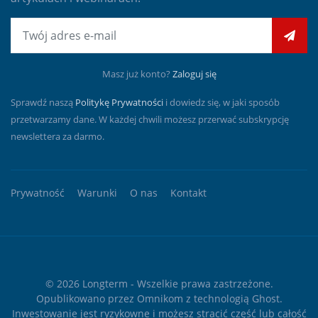
E-mail
Masz już konto?
Zaloguj się
Sprawdź naszą
Politykę Prywatności
i dowiedz się, w jaki sposób
przetwarzamy dane. W każdej chwili możesz przerwać subskrypcję
newslettera za darmo.
Prywatność
Warunki
O nas
Kontakt
© 2026
Longterm
- Wszelkie prawa zastrzeżone.
Opublikowano przez
Omnikom
z technologią
Ghost
.
Inwestowanie jest ryzykowne i możesz stracić część lub całość