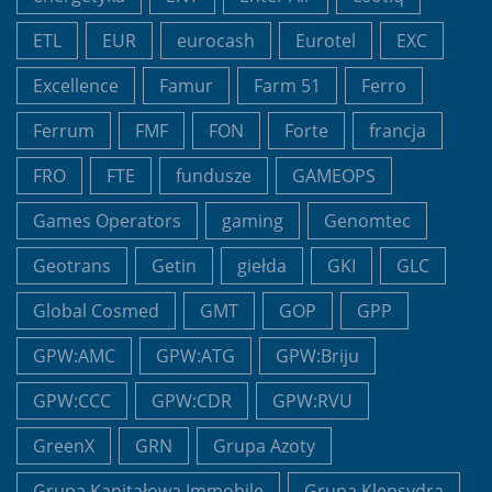
ETL
EUR
eurocash
Eurotel
EXC
Excellence
Famur
Farm 51
Ferro
Ferrum
FMF
FON
Forte
francja
FRO
FTE
fundusze
GAMEOPS
Games Operators
gaming
Genomtec
Geotrans
Getin
giełda
GKI
GLC
Global Cosmed
GMT
GOP
GPP
GPW:AMC
GPW:ATG
GPW:Briju
GPW:CCC
GPW:CDR
GPW:RVU
GreenX
GRN
Grupa Azoty
Grupa Kapitałowa Immobile
Grupa Klepsydra