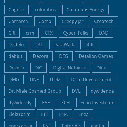
Cognor
columbus
Columbus Energy
Comarch
Comp
Creepy Jar
Creotech
CRI
crm
CTX
Cyber_Folks
DAD
Dadelo
DAT
DataWalk
DCR
debiut
Decora
DEG
Detalion Games
Develia
DIG
Digital Network
Dino
DMG
DNP
DOM
Dom Development
Dr. Miele Cosmed Group
DVL
dywidenda
dywidendy
EAH
ECH
Echo Investemnt
Elektrotim
ELT
ENA
Enea
energetyka
ENT
Enter Air
esotiq