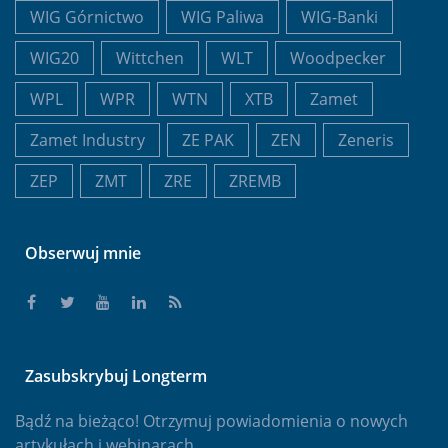
WIG Górnictwo
WIG Paliwa
WIG-Banki
WIG20
Wittchen
WLT
Woodpecker
WPL
WPR
WTN
XTB
Zamet
Zamet Industry
ZE PAK
ZEN
Zeneris
ZEP
ZMT
ZRE
ZREMB
Obserwuj mnie
Zasubskrybuj Longterm
Bądź na bieżąco! Otrzymuj powiadomienia o nowych
artykułach i webinarach.