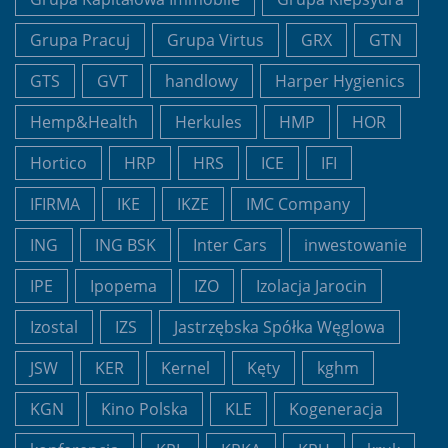
Grupa Pracuj
Grupa Virtus
GRX
GTN
GTS
GVT
handlowy
Harper Hygienics
Hemp&Health
Herkules
HMP
HOR
Hortico
HRP
HRS
ICE
IFI
IFIRMA
IKE
IKZE
IMC Company
ING
ING BSK
Inter Cars
inwestowanie
IPE
Ipopema
IZO
Izolacja Jarocin
Izostal
IZS
Jastrzębska Spółka Węglowa
JSW
KER
Kernel
Kęty
kghm
KGN
Kino Polska
KLE
Kogeneracja