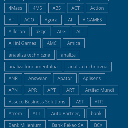
4Mass
4MS
ABS
ACT
Action
AF
AGO
Agora
AI
AIGAMES
AIlleron
akcje
ALG
ALL
All in! Games
AMC
Amica
anaaliza techniczna
analiza
analiza fundamentalna
analiza techniczna
ANR
Answear
Apator
Aplisens
APN
APR
APT
ART
Artifex Mundi
Asseco Business Solutions
AST
ATR
Atrem
ATT
Auto Partner,
bank
Bank Millenium
Bank Pekao SA
BCX