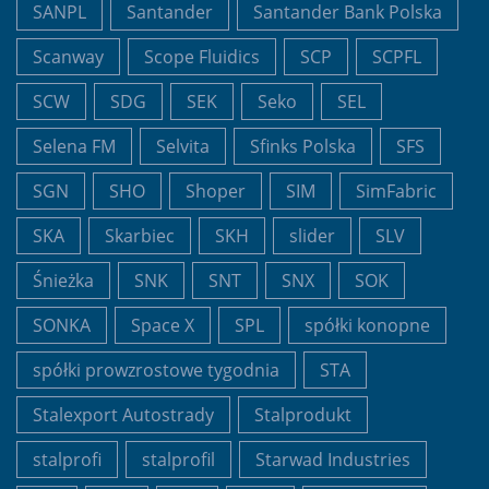
SANPL
Santander
Santander Bank Polska
Scanway
Scope Fluidics
SCP
SCPFL
SCW
SDG
SEK
Seko
SEL
Selena FM
Selvita
Sfinks Polska
SFS
SGN
SHO
Shoper
SIM
SimFabric
SKA
Skarbiec
SKH
slider
SLV
Śnieżka
SNK
SNT
SNX
SOK
SONKA
Space X
SPL
spółki konopne
spółki prowzrostowe tygodnia
STA
Stalexport Autostrady
Stalprodukt
stalprofi
stalprofil
Starwad Industries