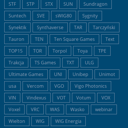
STF
STP
STX
SUN
Sundragon
Suntech
SVE
sWIG80
Sygnity
Synektik
Synthaverse
TAR
Tarczyński
Tauron
TEN
Ten Square Games
Text
TOP15
TOR
Torpol
Toya
TPE
Trakcja
TS Games
TXT
ULG
Ultimate Games
UNI
Unibep
Unimot
usa
Vercom
VGO
Vigo Photonics
VIN
Vindexus
VOT
Votum
VOX
Voxel
VRC
WAS
Wasko
webinar
Wielton
WIG
WIG Energia