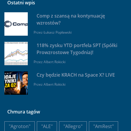
Ostatni wpis
Comp z szansą na kontynuację
wzrostów?
Przez
Łukasz Popławski
118% zysku YTD portfela SPT (Spółki
Prowzrostowe Tygodnia)!
Przez
Albert Rokicki
Czy będzie KRACH na Space X? LIVE
Przez
Albert Rokicki
Chmura tagów
"Agroton"
"ALE"
"Allegro"
"AmRest"