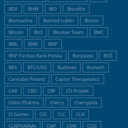
BDX
BHW
BIO
Bioceltix
Biomaxima
Biomed Lublin
Bioton
Bitcoin
BLO
Bloober Team
BMC
BML
BMX
BNP
BNP Paribas Bank Polska
Boryszew
BOŚ
BRS
BTC/USD
Budimex
Bumech
Cannabis Poland
Captor Therapeutics
CAR
CBD
CBF
CD Projekt
Celon Pharma
cherry
Cherrypick
CI Games
CIG
CLC
CLN
CLNPHARMA
CMP
CMR
COG