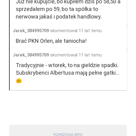
Już nie kupujcie, bo kupiłem dziś po 58,50 a
sprzedałem po 59, bo ta spółka to
nerwowa jakaś i podatek handlowy.
Jarek_384995709
skomentował 11 lat temu
Brać PKN Orlen, ale taniocha!
Jarek_384995709
skomentował 11 lat temu
Tradycyjnie - wtorek, to na giełdzie spadki.
Subskrybenci Albertusa mają pełne gatki...
POPRZEDNI WPIS