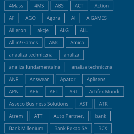
4Mass
4MS
ABS
ACT
Action
AF
AGO
Agora
AI
AIGAMES
AIlleron
akcje
ALG
ALL
All in! Games
AMC
Amica
anaaliza techniczna
analiza
analiza fundamentalna
analiza techniczna
ANR
Answear
Apator
Aplisens
APN
APR
APT
ART
Artifex Mundi
Asseco Business Solutions
AST
ATR
Atrem
ATT
Auto Partner,
bank
Bank Millenium
Bank Pekao SA
BCX