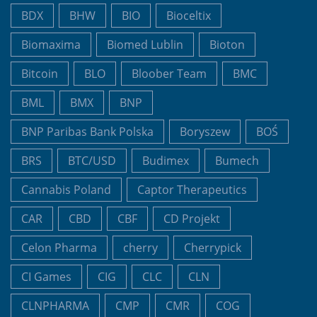
BDX
BHW
BIO
Bioceltix
Biomaxima
Biomed Lublin
Bioton
Bitcoin
BLO
Bloober Team
BMC
BML
BMX
BNP
BNP Paribas Bank Polska
Boryszew
BOŚ
BRS
BTC/USD
Budimex
Bumech
Cannabis Poland
Captor Therapeutics
CAR
CBD
CBF
CD Projekt
Celon Pharma
cherry
Cherrypick
CI Games
CIG
CLC
CLN
CLNPHARMA
CMP
CMR
COG