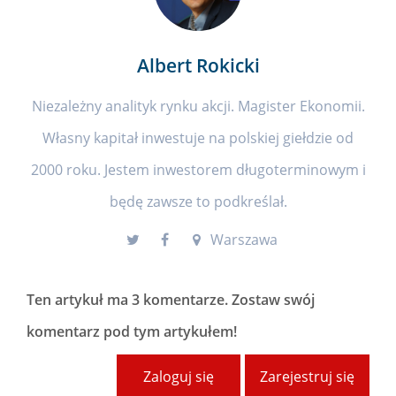
Albert Rokicki
Niezależny analityk rynku akcji. Magister Ekonomii.
Własny kapitał inwestuje na polskiej giełdzie od
2000 roku. Jestem inwestorem długoterminowym i
będę zawsze to podkreślał.
Warszawa
Ten artykuł ma
3 komentarze
. Zostaw swój
komentarz pod tym artykułem!
Zaloguj się
Zarejestruj się