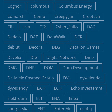
Cognor
columbus
Columbus Energy
Comarch
Comp
Creepy Jar
Creotech
CRI
crm
CTX
Cyber_Folks
DAD
Dadelo
DAT
DataWalk
DCR
debiut
Decora
DEG
Detalion Games
Develia
DIG
Digital Network
Dino
DMG
DNP
DOM
Dom Development
Dr. Miele Cosmed Group
DVL
dywidenda
dywidendy
EAH
ECH
Echo Investemnt
Elektrotim
ELT
ENA
Enea
energetyka
ENT
Enter Air
esotiq