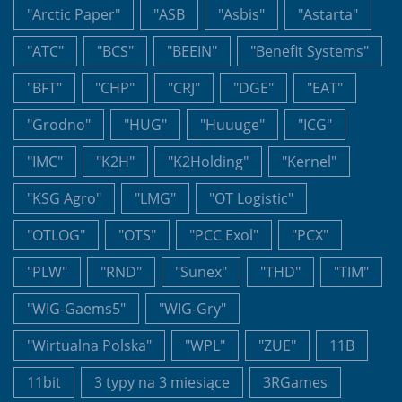
"Arctic Paper"
"ASB
"Asbis"
"Astarta"
"ATC"
"BCS"
"BEEIN"
"Benefit Systems"
"BFT"
"CHP"
"CRJ"
"DGE"
"EAT"
"Grodno"
"HUG"
"Huuuge"
"ICG"
"IMC"
"K2H"
"K2Holding"
"Kernel"
"KSG Agro"
"LMG"
"OT Logistic"
"OTLOG"
"OTS"
"PCC Exol"
"PCX"
"PLW"
"RND"
"Sunex"
"THD"
"TIM"
"WIG-Gaems5"
"WIG-Gry"
"Wirtualna Polska"
"WPL"
"ZUE"
11B
11bit
3 typy na 3 miesiące
3RGames