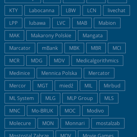
KTY
Labocanna
LBW
LCN
livechat
LPP
lubawa
LVC
MAB
Mabion
MAK
Makarony Polskie
Mangata
Marcator
mBank
MBK
MBR
MCI
MCR
MDG
MDV
Medicalgorithmics
Medinice
Mennica Polska
Mercator
Mercor
MGT
miedź
MIL
Mirbud
ML System
MLG
MLP Group
MLS
MNC
Mo-BRUK
MOC
Modivo
Molecure
MON
Monnari
mostalzab
Mostostal Zabrze
MOV
Movie Games