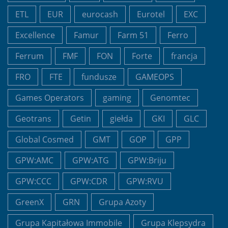
ETL
EUR
eurocash
Eurotel
EXC
Excellence
Famur
Farm 51
Ferro
Ferrum
FMF
FON
Forte
francja
FRO
FTE
fundusze
GAMEOPS
Games Operators
gaming
Genomtec
Geotrans
Getin
giełda
GKI
GLC
Global Cosmed
GMT
GOP
GPP
GPW:AMC
GPW:ATG
GPW:Briju
GPW:CCC
GPW:CDR
GPW:RVU
GreenX
GRN
Grupa Azoty
Grupa Kapitałowa Immobile
Grupa Klepsydra