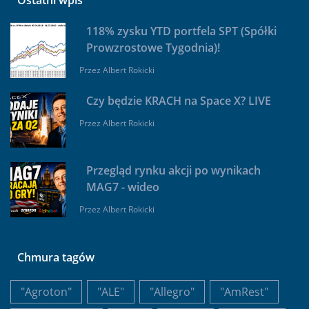
Ostatni wpis
118% zysku YTD portfela SPT (Spółki
Prowzrostowe Tygodnia)!
Przez
Albert Rokicki
Czy będzie KRACH na Space X? LIVE
Przez
Albert Rokicki
Przegląd rynku akcji po wynikach
MAG7 - wideo
Przez
Albert Rokicki
Chmura tagów
"Agroton"
"ALE"
"Allegro"
"AmRest"