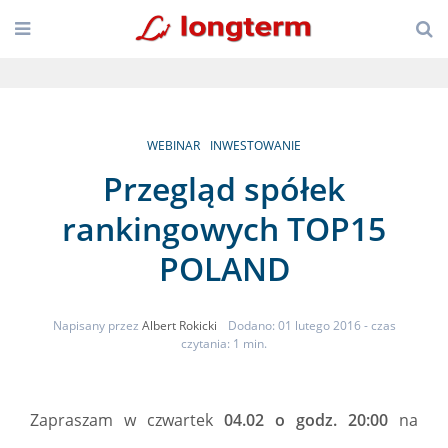
WEBINAR
INWESTOWANIE
Przegląd spółek
rankingowych TOP15
POLAND
Napisany przez
Albert Rokicki
Dodano: 01 lutego 2016
- czas
czytania: 1 min.
Zapraszam w czwartek
04.02 o godz. 20:00
na