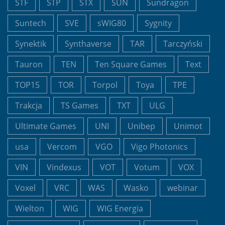
STF
STP
STX
SUN
Sundragon
Suntech
SVE
sWIG80
Sygnity
Synektik
Synthaverse
TAR
Tarczyński
Tauron
TEN
Ten Square Games
Text
TOP15
TOR
Torpol
Toya
TPE
Trakcja
TS Games
TXT
ULG
Ultimate Games
UNI
Unibep
Unimot
usa
Vercom
VGO
Vigo Photonics
VIN
Vindexus
VOT
Votum
VOX
Voxel
VRC
WAS
Wasko
webinar
Wielton
WIG
WIG Energia