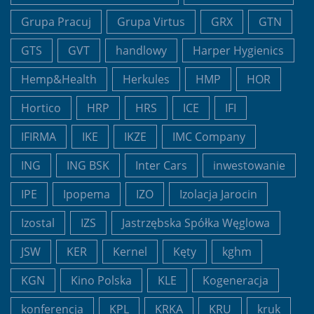
Grupa Pracuj
Grupa Virtus
GRX
GTN
GTS
GVT
handlowy
Harper Hygienics
Hemp&Health
Herkules
HMP
HOR
Hortico
HRP
HRS
ICE
IFI
IFIRMA
IKE
IKZE
IMC Company
ING
ING BSK
Inter Cars
inwestowanie
IPE
Ipopema
IZO
Izolacja Jarocin
Izostal
IZS
Jastrzębska Spółka Węglowa
JSW
KER
Kernel
Kęty
kghm
KGN
Kino Polska
KLE
Kogeneracja
konferencja
KPL
KRKA
KRU
kruk