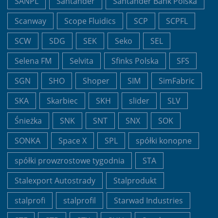
SANPL
Santander
Santander Bank Polska
Scanway
Scope Fluidics
SCP
SCPFL
SCW
SDG
SEK
Seko
SEL
Selena FM
Selvita
Sfinks Polska
SFS
SGN
SHO
Shoper
SIM
SimFabric
SKA
Skarbiec
SKH
slider
SLV
Śnieżka
SNK
SNT
SNX
SOK
SONKA
Space X
SPL
spółki konopne
spółki prowzrostowe tygodnia
STA
Stalexport Autostrady
Stalprodukt
stalprofi
stalprofil
Starwad Industries