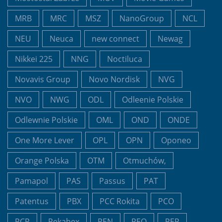
MRB
MRC
MSZ
NanoGroup
NCL
NEU
Neuca
new connect
Newag
Nikkei 225
NNG
Noctiluca
Novavis Group
Novo Nordisk
NVG
NVO
NWG
ODL
Odleenie Polskie
Odlewnie Polskie
OML
OND
ONDE
One More Lever
OPL
OPN
Oponeo
Orange Polska
OTM
Otmuchów,
Pamapol
PAS
Passus
PAT
Patentus
PBX
PCC Rokita
PCO
PCR
Pekabex
PEN
PEO
PEP