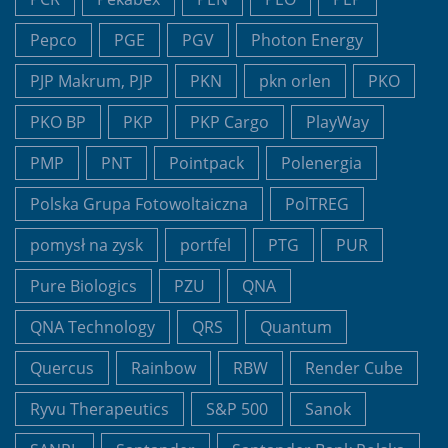
Pepco
PGE
PGV
Photon Energy
PJP Makrum, PJP
PKN
pkn orlen
PKO
PKO BP
PKP
PKP Cargo
PlayWay
PMP
PNT
Pointpack
Polenergia
Polska Grupa Fotowoltaiczna
PolTREG
pomysł na zysk
portfel
PTG
PUR
Pure Biologics
PZU
QNA
QNA Technology
QRS
Quantum
Quercus
Rainbow
RBW
Render Cube
Ryvu Therapeutics
S&P 500
Sanok