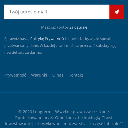
E-mail
Masz już konto?
Zaloguj się
Sprawdź naszą
Politykę Prywatności
i dowiedz się, w jaki sposób
przetwarzamy dane. W każdej chwili możesz przerwać subskrypcję
newslettera za darmo.
Prywatność
Warunki
O nas
Kontakt
© 2026
Longterm
- Wszelkie prawa zastrzeżone.
Opublikowano przez
Omnikom
z technologią
Ghost
.
Inwestowanie jest ryzykowne i możesz stracić część lub całość