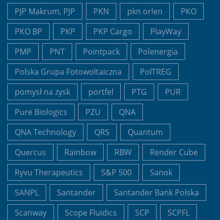
PJP Makrum, PJP
PKN
pkn orlen
PKO
PKO BP
PKP
PKP Cargo
PlayWay
PMP
PNT
Pointpack
Polenergia
Polska Grupa Fotowoltaiczna
PolTREG
pomysł na zysk
portfel
PTG
PUR
Pure Biologics
PZU
QNA
QNA Technology
QRS
Quantum
Quercus
Rainbow
RBW
Render Cube
Ryvu Therapeutics
S&P 500
Sanok
SANPL
Santander
Santander Bank Polska
Scanway
Scope Fluidics
SCP
SCPFL