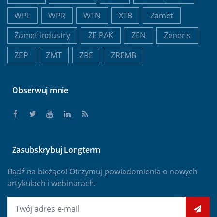
WPL
WPR
WTN
XTB
Zamet
Zamet Industry
ZE PAK
ZEN
Zeneris
ZEP
ZMT
ZRE
ZREMB
Obserwuj mnie
Zasubskrybuj Longterm
Bądź na bieżąco! Otrzymuj powiadomienia o nowych
artykułach i webinarach.
E-mail