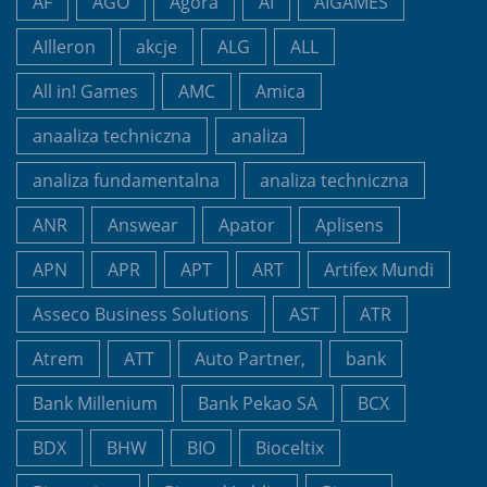
AF
AGO
Agora
AI
AIGAMES
AIlleron
akcje
ALG
ALL
All in! Games
AMC
Amica
anaaliza techniczna
analiza
analiza fundamentalna
analiza techniczna
ANR
Answear
Apator
Aplisens
APN
APR
APT
ART
Artifex Mundi
Asseco Business Solutions
AST
ATR
Atrem
ATT
Auto Partner,
bank
Bank Millenium
Bank Pekao SA
BCX
BDX
BHW
BIO
Bioceltix