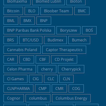
Biomaxima
Biomed Lublin
Bioton
Bitcoin
BLO
Bloober Team
BMC
BML
BMX
BNP
BNP Paribas Bank Polska
Boryszew
BOŚ
BRS
BTC/USD
Budimex
Bumech
Cannabis Poland
Captor Therapeutics
CAR
CBD
CBF
CD Projekt
Celon Pharma
cherry
Cherrypick
CI Games
CIG
CLC
CLN
CLNPHARMA
CMP
CMR
COG
Cognor
columbus
Columbus Energy