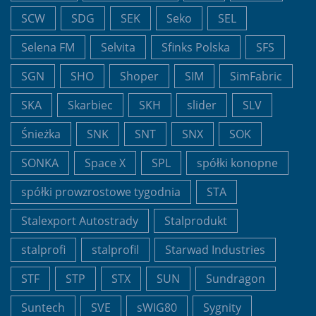
SCW
SDG
SEK
Seko
SEL
Selena FM
Selvita
Sfinks Polska
SFS
SGN
SHO
Shoper
SIM
SimFabric
SKA
Skarbiec
SKH
slider
SLV
Śnieżka
SNK
SNT
SNX
SOK
SONKA
Space X
SPL
spółki konopne
spółki prowzrostowe tygodnia
STA
Stalexport Autostrady
Stalprodukt
stalprofi
stalprofil
Starwad Industries
STF
STP
STX
SUN
Sundragon
Suntech
SVE
sWIG80
Sygnity