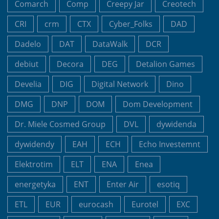
Comarch
Comp
Creepy Jar
Creotech
CRI
crm
CTX
Cyber_Folks
DAD
Dadelo
DAT
DataWalk
DCR
debiut
Decora
DEG
Detalion Games
Develia
DIG
Digital Network
Dino
DMG
DNP
DOM
Dom Development
Dr. Miele Cosmed Group
DVL
dywidenda
dywidendy
EAH
ECH
Echo Investemnt
Elektrotim
ELT
ENA
Enea
energetyka
ENT
Enter Air
esotiq
ETL
EUR
eurocash
Eurotel
EXC