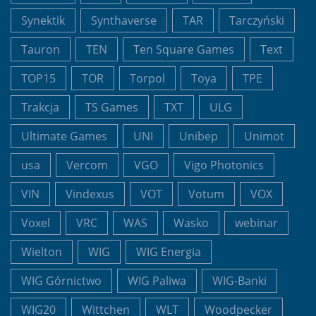
Synektik
Synthaverse
TAR
Tarczyński
Tauron
TEN
Ten Square Games
Text
TOP15
TOR
Torpol
Toya
TPE
Trakcja
TS Games
TXT
ULG
Ultimate Games
UNI
Unibep
Unimot
usa
Vercom
VGO
Vigo Photonics
VIN
Vindexus
VOT
Votum
VOX
Voxel
VRC
WAS
Wasko
webinar
Wielton
WIG
WIG Energia
WIG Górnictwo
WIG Paliwa
WIG-Banki
WIG20
Wittchen
WLT
Woodpecker