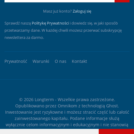
Masz już konto?
Zaloguj się
Sprawdź naszą
Politykę Prywatności
i dowiedz się, w jaki sposób
przetwarzamy dane. W każdej chwili możesz przerwać subskrypcję
newslettera za darmo.
Prywatność
Warunki
O nas
Kontakt
© 2026
Longterm
- Wszelkie prawa zastrzeżone.
Opublikowano przez
Omnikom
z technologią
Ghost
.
Inwestowanie jest ryzykowne i możesz stracić część lub całość
zainwestowanego kapitału. Podane informacje służą
wyłącznie celom informacyjnym i edukacyjnym i nie stanowią
żadnego rodzaju porady finansowej ani rekomendacji