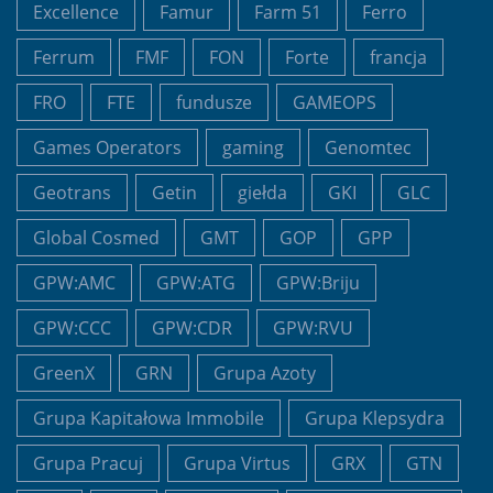
Excellence
Famur
Farm 51
Ferro
Ferrum
FMF
FON
Forte
francja
FRO
FTE
fundusze
GAMEOPS
Games Operators
gaming
Genomtec
Geotrans
Getin
giełda
GKI
GLC
Global Cosmed
GMT
GOP
GPP
GPW:AMC
GPW:ATG
GPW:Briju
GPW:CCC
GPW:CDR
GPW:RVU
GreenX
GRN
Grupa Azoty
Grupa Kapitałowa Immobile
Grupa Klepsydra
Grupa Pracuj
Grupa Virtus
GRX
GTN