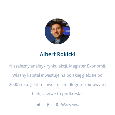
Albert Rokicki
Niezależny analityk rynku akcji. Magister Ekonomii.
Własny kapitał inwestuje na polskiej giełdzie od
2000 roku. Jestem inwestorem długoterminowym i
będę zawsze to podkreślał.
Warszawa