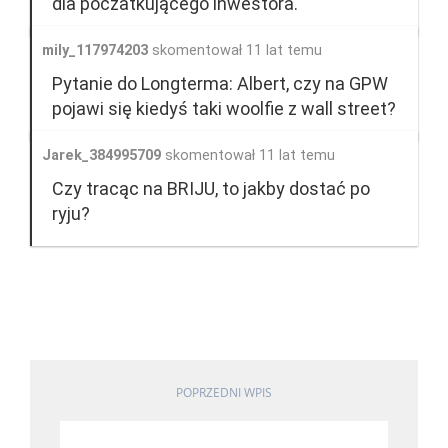
dla poczatkującego inwestora.
mily_117974203
skomentował 11 lat temu
Pytanie do Longterma: Albert, czy na GPW
pojawi się kiedyś taki woolfie z wall street?
Jarek_384995709
skomentował 11 lat temu
Czy tracąc na BRIJU, to jakby dostać po
ryju?
POPRZEDNI WPIS