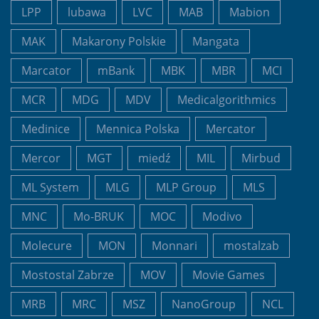
LPP
lubawa
LVC
MAB
Mabion
MAK
Makarony Polskie
Mangata
Marcator
mBank
MBK
MBR
MCI
MCR
MDG
MDV
Medicalgorithmics
Medinice
Mennica Polska
Mercator
Mercor
MGT
miedź
MIL
Mirbud
ML System
MLG
MLP Group
MLS
MNC
Mo-BRUK
MOC
Modivo
Molecure
MON
Monnari
mostalzab
Mostostal Zabrze
MOV
Movie Games
MRB
MRC
MSZ
NanoGroup
NCL