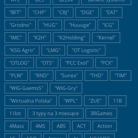
"BFT"
"CHP"
"CRJ"
"DGE"
"EAT"
"Grodno"
"HUG"
"Huuuge"
"ICG"
"IMC"
"K2H"
"K2Holding"
"Kernel"
"KSG Agro"
"LMG"
"OT Logistic"
"OTLOG"
"OTS"
"PCC Exol"
"PCX"
"PLW"
"RND"
"Sunex"
"THD"
"TIM"
"WIG-Gaems5"
"WIG-Gry"
"Wirtualna Polska"
"WPL"
"ZUE"
11B
11bit
3 typy na 3 miesiące
3RGames
4Mass
4MS
ABS
ACT
Action