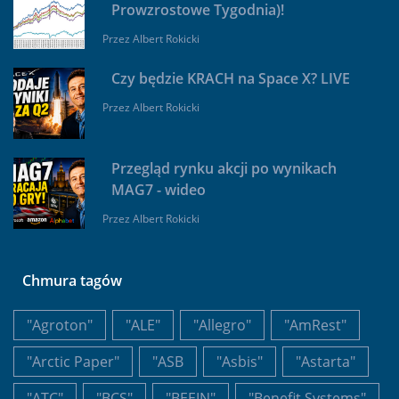
Prowzrostowe Tygodnia)!
Przez
Albert Rokicki
Czy będzie KRACH na Space X? LIVE
Przez
Albert Rokicki
Przegląd rynku akcji po wynikach
MAG7 - wideo
Przez
Albert Rokicki
Chmura tagów
"Agroton"
"ALE"
"Allegro"
"AmRest"
"Arctic Paper"
"ASB
"Asbis"
"Astarta"
"ATC"
"BCS"
"BEEIN"
"Benefit Systems"