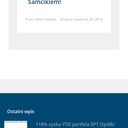
Samcikiem!
Przez
Albert Rokicki
Dodano: kwiecień 30, 2016
Ostatni wpis
118% zysku YTD portfela SPT (Spółki