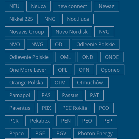
NEU
Neuca
new connect
Newag
Nikkei 225
NNG
Noctiluca
Novavis Group
Novo Nordisk
NVG
NVO
NWG
ODL
Odleenie Polskie
Odlewnie Polskie
OML
OND
ONDE
One More Lever
OPL
OPN
Oponeo
Orange Polska
OTM
Otmuchów,
Pamapol
PAS
Passus
PAT
Patentus
PBX
PCC Rokita
PCO
PCR
Pekabex
PEN
PEO
PEP
Pepco
PGE
PGV
Photon Energy