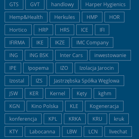
GTS
GVT
handlowy
Harper Hygienics
Hemp&Health
Herkules
HMP
HOR
Hortico
HRP
HRS
ICE
IFI
IFIRMA
IKE
IKZE
IMC Company
ING
ING BSK
Inter Cars
inwestowanie
IPE
Ipopema
IZO
Izolacja Jarocin
Izostal
IZS
Jastrzębska Spółka Węglowa
JSW
KER
Kernel
Kęty
kghm
KGN
Kino Polska
KLE
Kogeneracja
konferencja
KPL
KRKA
KRU
kruk
KTY
Labocanna
LBW
LCN
livechat