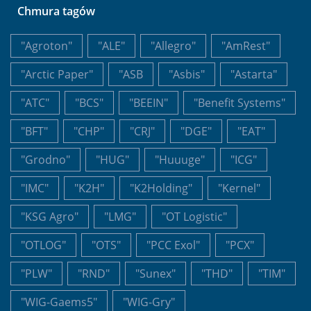
Chmura tagów
"Agroton"
"ALE"
"Allegro"
"AmRest"
"Arctic Paper"
"ASB
"Asbis"
"Astarta"
"ATC"
"BCS"
"BEEIN"
"Benefit Systems"
"BFT"
"CHP"
"CRJ"
"DGE"
"EAT"
"Grodno"
"HUG"
"Huuuge"
"ICG"
"IMC"
"K2H"
"K2Holding"
"Kernel"
"KSG Agro"
"LMG"
"OT Logistic"
"OTLOG"
"OTS"
"PCC Exol"
"PCX"
"PLW"
"RND"
"Sunex"
"THD"
"TIM"
"WIG-Gaems5"
"WIG-Gry"