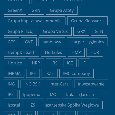
GreenX
GRN
Grupa Azoty
Grupa Kapitałowa Immobile
Grupa Klepsydra
Grupa Pracuj
Grupa Virtus
GRX
GTN
GTS
GVT
handlowy
Harper Hygienics
Hemp&Health
Herkules
HMP
HOR
Hortico
HRP
HRS
ICE
IFI
IFIRMA
IKE
IKZE
IMC Company
ING
ING BSK
Inter Cars
inwestowanie
IPE
Ipopema
IZO
Izolacja Jarocin
Izostal
IZS
Jastrzębska Spółka Węglowa