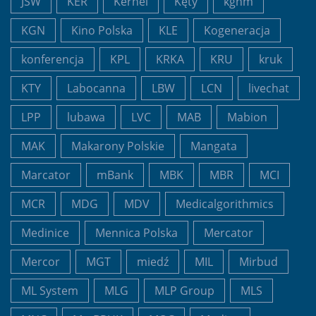
JSW
KER
Kernel
Kęty
kghm
KGN
Kino Polska
KLE
Kogeneracja
konferencja
KPL
KRKA
KRU
kruk
KTY
Labocanna
LBW
LCN
livechat
LPP
lubawa
LVC
MAB
Mabion
MAK
Makarony Polskie
Mangata
Marcator
mBank
MBK
MBR
MCI
MCR
MDG
MDV
Medicalgorithmics
Medinice
Mennica Polska
Mercator
Mercor
MGT
miedź
MIL
Mirbud
ML System
MLG
MLP Group
MLS