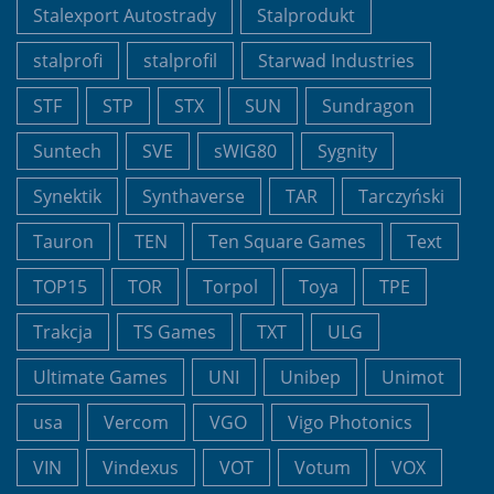
Stalexport Autostrady
Stalprodukt
stalprofi
stalprofil
Starwad Industries
STF
STP
STX
SUN
Sundragon
Suntech
SVE
sWIG80
Sygnity
Synektik
Synthaverse
TAR
Tarczyński
Tauron
TEN
Ten Square Games
Text
TOP15
TOR
Torpol
Toya
TPE
Trakcja
TS Games
TXT
ULG
Ultimate Games
UNI
Unibep
Unimot
usa
Vercom
VGO
Vigo Photonics
VIN
Vindexus
VOT
Votum
VOX