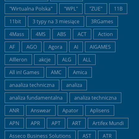
"Wirtualna Polska"
"WPL"
"ZUE"
11B
11bit
3 typy na 3 miesiące
3RGames
4Mass
4MS
ABS
ACT
Action
AF
AGO
Agora
AI
AIGAMES
AIlleron
akcje
ALG
ALL
All in! Games
AMC
Amica
anaaliza techniczna
analiza
analiza fundamentalna
analiza techniczna
ANR
Answear
Apator
Aplisens
APN
APR
APT
ART
Artifex Mundi
Asseco Business Solutions
AST
ATR