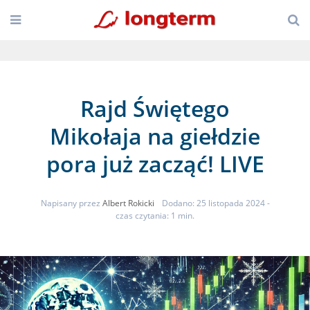
Rajd Świętego
Mikołaja na giełdzie
pora już zacząć! LIVE
Napisany przez
Albert Rokicki
Dodano: 25 listopada 2024
-
czas czytania: 1 min.