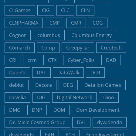
CI Games
CIG
CLC
CLN
CLNPHARMA
CMP
CMR
COG
Cognor
columbus
Columbus Energy
Comarch
Comp
Creepy Jar
Creotech
CRI
crm
CTX
Cyber_Folks
DAD
Dadelo
DAT
DataWalk
DCR
debiut
Decora
DEG
Detalion Games
Develia
DIG
Digital Network
Dino
DMG
DNP
DOM
Dom Development
Dr. Miele Cosmed Group
DVL
dywidenda
dywidendy
EAH
ECH
Echo Investemnt