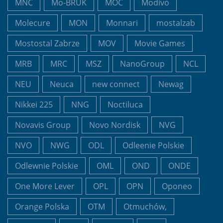
MNC
Mo-BRUK
MOC
Modivo
Molecure
MON
Monnari
mostalzab
Mostostal Zabrze
MOV
Movie Games
MRB
MRC
MSZ
NanoGroup
NCL
NEU
Neuca
new connect
Newag
Nikkei 225
NNG
Noctiluca
Novavis Group
Novo Nordisk
NVG
NVO
NWG
ODL
Odleenie Polskie
Odlewnie Polskie
OML
OND
ONDE
One More Lever
OPL
OPN
Oponeo
Orange Polska
OTM
Otmuchów,