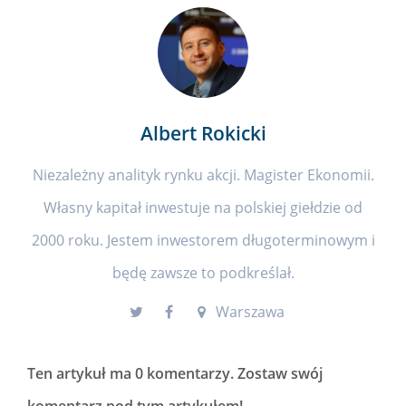
Albert Rokicki
Niezależny analityk rynku akcji. Magister Ekonomii.
Własny kapitał inwestuje na polskiej giełdzie od
2000 roku. Jestem inwestorem długoterminowym i
będę zawsze to podkreślał.
Warszawa
Ten artykuł ma
0 komentarzy
. Zostaw swój
komentarz pod tym artykułem!