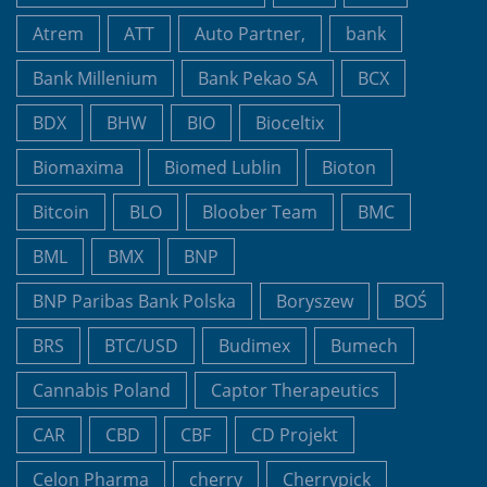
Atrem
ATT
Auto Partner,
bank
Bank Millenium
Bank Pekao SA
BCX
BDX
BHW
BIO
Bioceltix
Biomaxima
Biomed Lublin
Bioton
Bitcoin
BLO
Bloober Team
BMC
BML
BMX
BNP
BNP Paribas Bank Polska
Boryszew
BOŚ
BRS
BTC/USD
Budimex
Bumech
Cannabis Poland
Captor Therapeutics
CAR
CBD
CBF
CD Projekt
Celon Pharma
cherry
Cherrypick