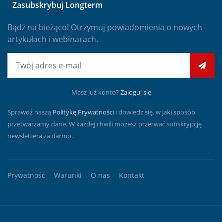
Zasubskrybuj Longterm
Bądź na bieżąco! Otrzymuj powiadomienia o nowych
artykułach i webinarach.
E-mail
Masz już konto?
Zaloguj się
Sprawdź naszą
Politykę Prywatności
i dowiedz się, w jaki sposób
przetwarzamy dane. W każdej chwili możesz przerwać subskrypcję
newslettera za darmo.
Prywatność
Warunki
O nas
Kontakt