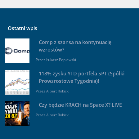
Ostatni wpis
Comp z szansą na kontynuację
wzrostów?
Przez
Łukasz Popławski
118% zysku YTD portfela SPT (Spółki
Prowzrostowe Tygodnia)!
Przez
Albert Rokicki
Czy będzie KRACH na Space X? LIVE
Przez
Albert Rokicki