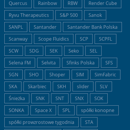
Quercus
Rainbow
RBW
Render Cube
Ryvu Therapeutics
S&P 500
Sanok
SANPL
Santander
Santander Bank Polska
Scanway
Scope Fluidics
SCP
SCPFL
SCW
SDG
SEK
Seko
SEL
Selena FM
Selvita
Sfinks Polska
SFS
SGN
SHO
Shoper
SIM
SimFabric
SKA
Skarbiec
SKH
slider
SLV
Śnieżka
SNK
SNT
SNX
SOK
SONKA
Space X
SPL
spółki konopne
spółki prowzrostowe tygodnia
STA