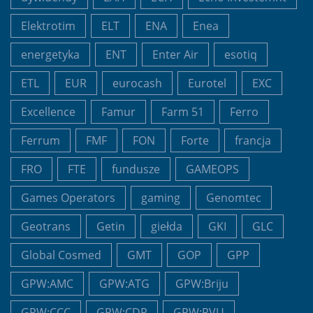
Elektrotim
ELT
ENA
Enea
energetyka
ENT
Enter Air
esotiq
ETL
EUR
eurocash
Eurotel
EXC
Excellence
Famur
Farm 51
Ferro
Ferrum
FMF
FON
Forte
francja
FRO
FTE
fundusze
GAMEOPS
Games Operators
gaming
Genomtec
Geotrans
Getin
giełda
GKI
GLC
Global Cosmed
GMT
GOP
GPP
GPW:AMC
GPW:ATG
GPW:Briju
GPW:CCC
GPW:CDR
GPW:RVU