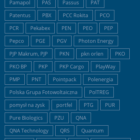
Pamapol
PAS
Passus
PAT
Patentus
PBX
PCC Rokita
PCO
PCR
Pekabex
PEN
PEO
PEP
Pepco
PGE
PGV
Photon Energy
PJP Makrum, PJP
PKN
pkn orlen
PKO
PKO BP
PKP
PKP Cargo
PlayWay
PMP
PNT
Pointpack
Polenergia
Polska Grupa Fotowoltaiczna
PolTREG
pomysł na zysk
portfel
PTG
PUR
Pure Biologics
PZU
QNA
QNA Technology
QRS
Quantum