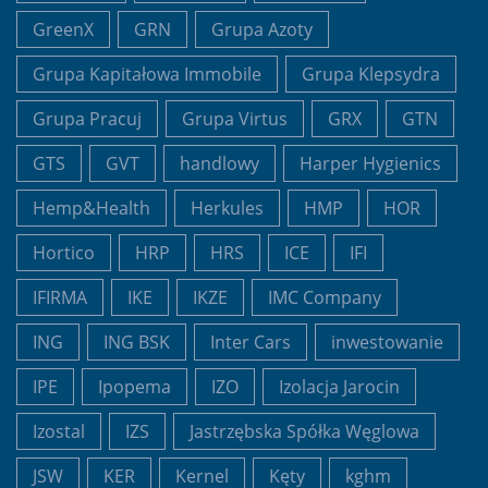
GreenX
GRN
Grupa Azoty
Grupa Kapitałowa Immobile
Grupa Klepsydra
Grupa Pracuj
Grupa Virtus
GRX
GTN
GTS
GVT
handlowy
Harper Hygienics
Hemp&Health
Herkules
HMP
HOR
Hortico
HRP
HRS
ICE
IFI
IFIRMA
IKE
IKZE
IMC Company
ING
ING BSK
Inter Cars
inwestowanie
IPE
Ipopema
IZO
Izolacja Jarocin
Izostal
IZS
Jastrzębska Spółka Węglowa
JSW
KER
Kernel
Kęty
kghm