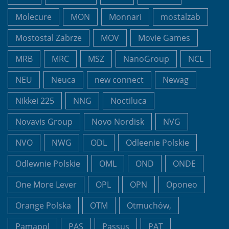
Molecure
MON
Monnari
mostalzab
Mostostal Zabrze
MOV
Movie Games
MRB
MRC
MSZ
NanoGroup
NCL
NEU
Neuca
new connect
Newag
Nikkei 225
NNG
Noctiluca
Novavis Group
Novo Nordisk
NVG
NVO
NWG
ODL
Odleenie Polskie
Odlewnie Polskie
OML
OND
ONDE
One More Lever
OPL
OPN
Oponeo
Orange Polska
OTM
Otmuchów,
Pamapol
PAS
Passus
PAT