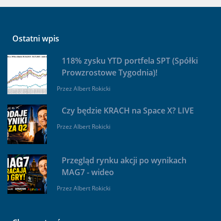
Ostatni wpis
118% zysku YTD portfela SPT (Spółki
Prowzrostowe Tygodnia)!
Przez
Albert Rokicki
Czy będzie KRACH na Space X? LIVE
Przez
Albert Rokicki
Przegląd rynku akcji po wynikach
MAG7 - wideo
Przez
Albert Rokicki