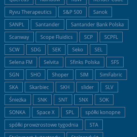
Ryvu Therapeutics
S&P 500
Sanok
SANPL
Santander
Santander Bank Polska
Scanway
Scope Fluidics
SCP
SCPFL
SCW
SDG
SEK
Seko
SEL
Selena FM
Selvita
Sfinks Polska
SFS
SGN
SHO
Shoper
SIM
SimFabric
SKA
Skarbiec
SKH
slider
SLV
Śnieżka
SNK
SNT
SNX
SOK
SONKA
Space X
SPL
spółki konopne
spółki prowzrostowe tygodnia
STA