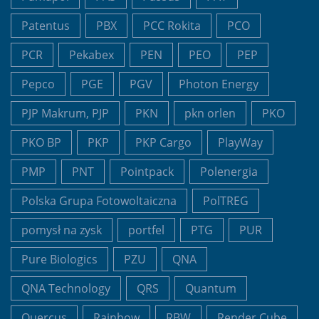
Patentus
PBX
PCC Rokita
PCO
PCR
Pekabex
PEN
PEO
PEP
Pepco
PGE
PGV
Photon Energy
PJP Makrum, PJP
PKN
pkn orlen
PKO
PKO BP
PKP
PKP Cargo
PlayWay
PMP
PNT
Pointpack
Polenergia
Polska Grupa Fotowoltaiczna
PolTREG
pomysł na zysk
portfel
PTG
PUR
Pure Biologics
PZU
QNA
QNA Technology
QRS
Quantum
Quercus
Rainbow
RBW
Render Cube