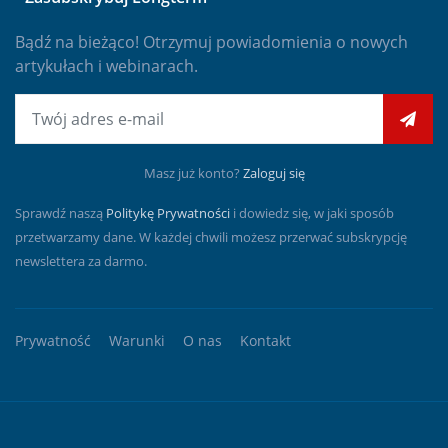
Bądź na bieżąco! Otrzymuj powiadomienia o nowych
artykułach i webinarach.
E-mail
Masz już konto?
Zaloguj się
Sprawdź naszą
Politykę Prywatności
i dowiedz się, w jaki sposób
przetwarzamy dane. W każdej chwili możesz przerwać subskrypcję
newslettera za darmo.
Prywatność
Warunki
O nas
Kontakt