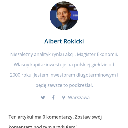
Albert Rokicki
Niezależny analityk rynku akcji. Magister Ekonomii.
Własny kapitał inwestuje na polskiej giełdzie od
2000 roku. Jestem inwestorem długoterminowym i
będę zawsze to podkreślał.
Warszawa
Ten artykuł ma
0 komentarzy
. Zostaw swój
komentarz pod tym artykułem!