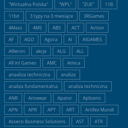
"Wirtualna Polska"
"WPL"
"ZUE"
11B
11bit
3 typy na 3 miesiące
3RGames
4Mass
4MS
ABS
ACT
Action
AF
AGO
Agora
AI
AIGAMES
AIlleron
akcje
ALG
ALL
All in! Games
AMC
Amica
anaaliza techniczna
analiza
analiza fundamentalna
analiza techniczna
ANR
Answear
Apator
Aplisens
APN
APR
APT
ART
Artifex Mundi
Asseco Business Solutions
AST
ATR