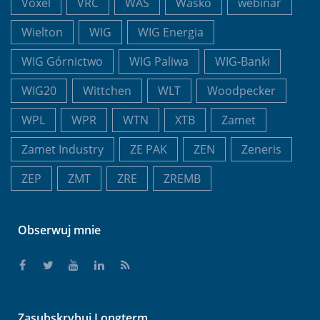
Voxel
VRC
WAS
Wasko
webinar
Wielton
WIG
WIG Energia
WIG Górnictwo
WIG Paliwa
WIG-Banki
WIG20
Wittchen
WLT
Woodpecker
WPL
WPR
WTN
XTB
Zamet
Zamet Industry
ZE PAK
ZEN
Zeneris
ZEP
ZMT
ZRE
ZREMB
Obserwuj mnie
Zasubskrybuj Longterm