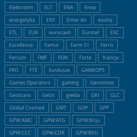
Elektrotim
ELT
ENA
Enea
energetyka
ENT
Enter Air
esotiq
ETL
EUR
eurocash
Eurotel
EXC
Excellence
Famur
Farm 51
Ferro
Ferrum
FMF
FON
Forte
francja
FRO
FTE
fundusze
GAMEOPS
Games Operators
gaming
Genomtec
Geotrans
Getin
giełda
GKI
GLC
Global Cosmed
GMT
GOP
GPP
GPW:AMC
GPW:ATG
GPW:Briju
GPW:CCC
GPW:CDR
GPW:RVU