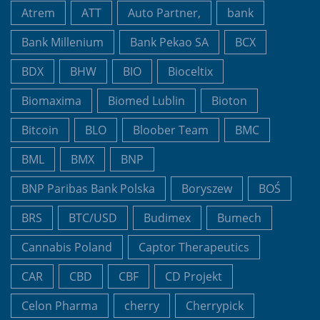
Atrem
ATT
Auto Partner,
bank
Bank Millenium
Bank Pekao SA
BCX
BDX
BHW
BIO
Bioceltix
Biomaxima
Biomed Lublin
Bioton
Bitcoin
BLO
Bloober Team
BMC
BML
BMX
BNP
BNP Paribas Bank Polska
Boryszew
BOŚ
BRS
BTC/USD
Budimex
Bumech
Cannabis Poland
Captor Therapeutics
CAR
CBD
CBF
CD Projekt
Celon Pharma
cherry
Cherrypick