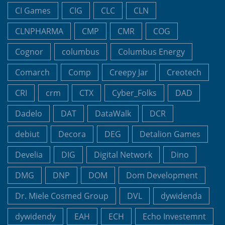
CI Games
CIG
CLC
CLN
CLNPHARMA
CMP
CMR
COG
Cognor
columbus
Columbus Energy
Comarch
Comp
Creepy Jar
Creotech
CRI
crm
CTX
Cyber_Folks
DAD
Dadelo
DAT
DataWalk
DCR
debiut
Decora
DEG
Detalion Games
Develia
DIG
Digital Network
Dino
DMG
DNP
DOM
Dom Development
Dr. Miele Cosmed Group
DVL
dywidenda
dywidendy
EAH
ECH
Echo Investemnt