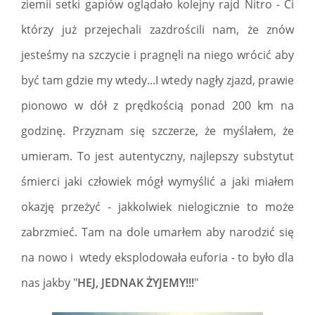
ziemii setki gapiów oglądało kolejny rajd Nitro - Ci
którzy już przejechali zazdrościli nam, że znów
jesteśmy na szczycie i pragnęli na niego wrócić aby
być tam gdzie my wtedy...I wtedy nagły zjazd, prawie
pionowo w dół z prędkością ponad 200 km na
godzinę. Przyznam się szczerze, że myślałem, że
umieram. To jest autentyczny, najlepszy substytut
śmierci jaki człowiek mógł wymyślić a jaki miałem
okazję przeżyć - jakkolwiek nielogicznie to może
zabrzmieć. Tam na dole umarłem aby narodzić się
na nowo i wtedy eksplodowała euforia - to było dla
nas jakby "
HEJ, JEDNAK ŻYJEMY!!!
"