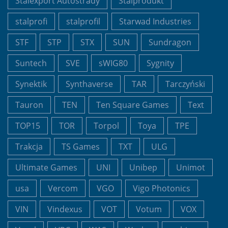
Stalexport Autostrady
Stalprodukt
stalprofi
stalprofil
Starwad Industries
STF
STP
STX
SUN
Sundragon
Suntech
SVE
sWIG80
Sygnity
Synektik
Synthaverse
TAR
Tarczyński
Tauron
TEN
Ten Square Games
Text
TOP15
TOR
Torpol
Toya
TPE
Trakcja
TS Games
TXT
ULG
Ultimate Games
UNI
Unibep
Unimot
usa
Vercom
VGO
Vigo Photonics
VIN
Vindexus
VOT
Votum
VOX