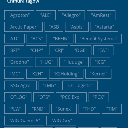
Chmura tagów
"Agroton"
"ALE"
"Allegro"
"AmRest"
"Arctic Paper"
"ASB
"Asbis"
"Astarta"
"ATC"
"BCS"
"BEEIN"
"Benefit Systems"
"BFT"
"CHP"
"CRJ"
"DGE"
"EAT"
"Grodno"
"HUG"
"Huuuge"
"ICG"
"IMC"
"K2H"
"K2Holding"
"Kernel"
"KSG Agro"
"LMG"
"OT Logistic"
"OTLOG"
"OTS"
"PCC Exol"
"PCX"
"PLW"
"RND"
"Sunex"
"THD"
"TIM"
"WIG-Gaems5"
"WIG-Gry"