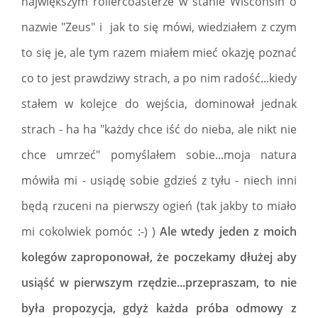
największym rollercoasterze w stanie Wisconsin o
nazwie "Zeus" i jak to się mówi, wiedziałem z czym
to się je, ale tym razem miałem mieć okazję poznać
co to jest prawdziwy strach, a po nim radość...kiedy
stałem w kolejce do wejścia, dominował jednak
strach - ha ha "każdy chce iść do nieba, ale nikt nie
chce umrzeć" pomyślałem sobie...moja natura
mówiła mi - usiądę sobie gdzieś z tyłu - niech inni
będą rzuceni na pierwszy ogień (tak jakby to miało
mi cokolwiek pomóc :-) )
Ale wtedy jeden z moich
kolegów zaproponował, że poczekamy dłużej aby
usiąść w pierwszym rzędzie...przepraszam, to nie
była propozycja, gdyż każda próba odmowy z