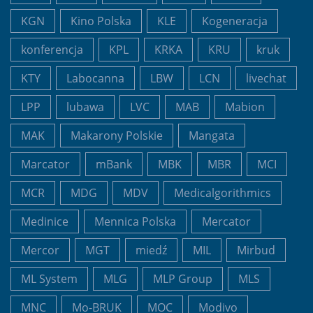
KGN
Kino Polska
KLE
Kogeneracja
konferencja
KPL
KRKA
KRU
kruk
KTY
Labocanna
LBW
LCN
livechat
LPP
lubawa
LVC
MAB
Mabion
MAK
Makarony Polskie
Mangata
Marcator
mBank
MBK
MBR
MCI
MCR
MDG
MDV
Medicalgorithmics
Medinice
Mennica Polska
Mercator
Mercor
MGT
miedź
MIL
Mirbud
ML System
MLG
MLP Group
MLS
MNC
Mo-BRUK
MOC
Modivo