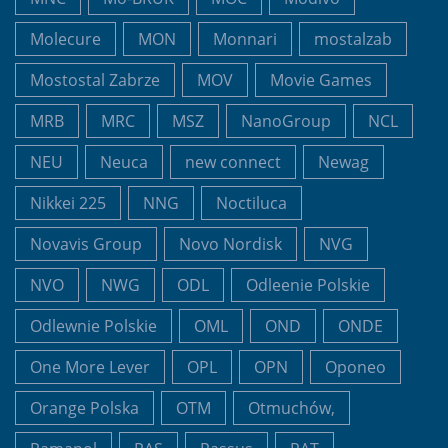
Molecure
MON
Monnari
mostalzab
Mostostal Zabrze
MOV
Movie Games
MRB
MRC
MSZ
NanoGroup
NCL
NEU
Neuca
new connect
Newag
Nikkei 225
NNG
Noctiluca
Novavis Group
Novo Nordisk
NVG
NVO
NWG
ODL
Odleenie Polskie
Odlewnie Polskie
OML
OND
ONDE
One More Lever
OPL
OPN
Oponeo
Orange Polska
OTM
Otmuchów,