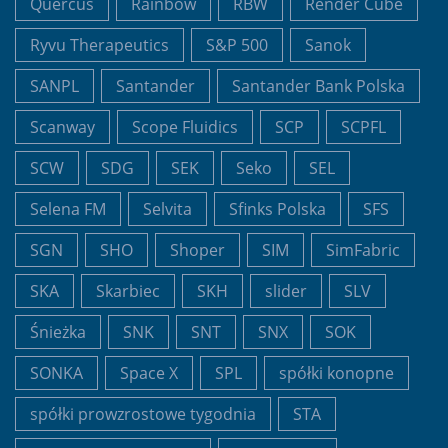
Quercus
Rainbow
RBW
Render Cube
Ryvu Therapeutics
S&P 500
Sanok
SANPL
Santander
Santander Bank Polska
Scanway
Scope Fluidics
SCP
SCPFL
SCW
SDG
SEK
Seko
SEL
Selena FM
Selvita
Sfinks Polska
SFS
SGN
SHO
Shoper
SIM
SimFabric
SKA
Skarbiec
SKH
slider
SLV
Śnieżka
SNK
SNT
SNX
SOK
SONKA
Space X
SPL
spółki konopne
spółki prowzrostowe tygodnia
STA