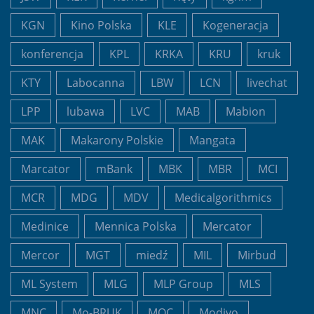
KGN
Kino Polska
KLE
Kogeneracja
konferencja
KPL
KRKA
KRU
kruk
KTY
Labocanna
LBW
LCN
livechat
LPP
lubawa
LVC
MAB
Mabion
MAK
Makarony Polskie
Mangata
Marcator
mBank
MBK
MBR
MCI
MCR
MDG
MDV
Medicalgorithmics
Medinice
Mennica Polska
Mercator
Mercor
MGT
miedź
MIL
Mirbud
ML System
MLG
MLP Group
MLS
MNC
Mo-BRUK
MOC
Modivo