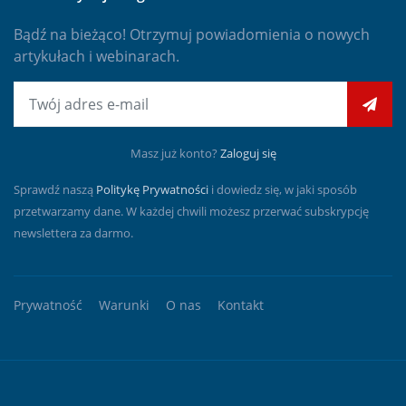
Bądź na bieżąco! Otrzymuj powiadomienia o nowych
artykułach i webinarach.
E-mail
Masz już konto?
Zaloguj się
Sprawdź naszą
Politykę Prywatności
i dowiedz się, w jaki sposób
przetwarzamy dane. W każdej chwili możesz przerwać subskrypcję
newslettera za darmo.
Prywatność
Warunki
O nas
Kontakt