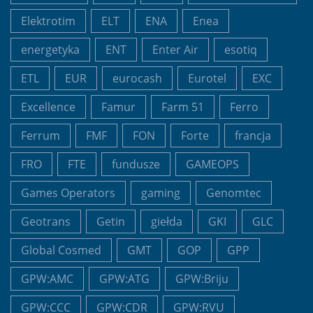
Elektrotim
ELT
ENA
Enea
energetyka
ENT
Enter Air
esotiq
ETL
EUR
eurocash
Eurotel
EXC
Excellence
Famur
Farm 51
Ferro
Ferrum
FMF
FON
Forte
francja
FRO
FTE
fundusze
GAMEOPS
Games Operators
gaming
Genomtec
Geotrans
Getin
giełda
GKI
GLC
Global Cosmed
GMT
GOP
GPP
GPW:AMC
GPW:ATG
GPW:Briju
GPW:CCC
GPW:CDR
GPW:RVU