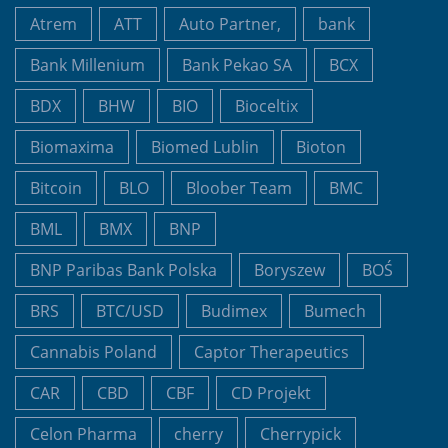
Atrem
ATT
Auto Partner,
bank
Bank Millenium
Bank Pekao SA
BCX
BDX
BHW
BIO
Bioceltix
Biomaxima
Biomed Lublin
Bioton
Bitcoin
BLO
Bloober Team
BMC
BML
BMX
BNP
BNP Paribas Bank Polska
Boryszew
BOŚ
BRS
BTC/USD
Budimex
Bumech
Cannabis Poland
Captor Therapeutics
CAR
CBD
CBF
CD Projekt
Celon Pharma
cherry
Cherrypick