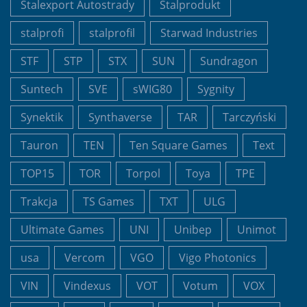
Stalexport Autostrady
Stalprodukt
stalprofi
stalprofil
Starwad Industries
STF
STP
STX
SUN
Sundragon
Suntech
SVE
sWIG80
Sygnity
Synektik
Synthaverse
TAR
Tarczyński
Tauron
TEN
Ten Square Games
Text
TOP15
TOR
Torpol
Toya
TPE
Trakcja
TS Games
TXT
ULG
Ultimate Games
UNI
Unibep
Unimot
usa
Vercom
VGO
Vigo Photonics
VIN
Vindexus
VOT
Votum
VOX