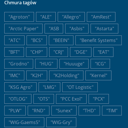
Chmura tagów
"Agroton"
"ALE"
"Allegro"
"AmRest"
"Arctic Paper"
"ASB
"Asbis"
"Astarta"
"ATC"
"BCS"
"BEEIN"
"Benefit Systems"
"BFT"
"CHP"
"CRJ"
"DGE"
"EAT"
"Grodno"
"HUG"
"Huuuge"
"ICG"
"IMC"
"K2H"
"K2Holding"
"Kernel"
"KSG Agro"
"LMG"
"OT Logistic"
"OTLOG"
"OTS"
"PCC Exol"
"PCX"
"PLW"
"RND"
"Sunex"
"THD"
"TIM"
"WIG-Gaems5"
"WIG-Gry"