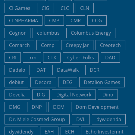
CI Games
CIG
CLC
CLN
CLNPHARMA
CMP
CMR
COG
Cognor
columbus
Columbus Energy
Comarch
Comp
Creepy Jar
Creotech
CRI
crm
CTX
Cyber_Folks
DAD
Dadelo
DAT
DataWalk
DCR
debiut
Decora
DEG
Detalion Games
Develia
DIG
Digital Network
Dino
DMG
DNP
DOM
Dom Development
Dr. Miele Cosmed Group
DVL
dywidenda
dywidendy
EAH
ECH
Echo Investemnt