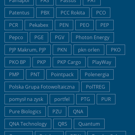
Pamapol
PAS
Passus
PAT
Patentus
PBX
PCC Rokita
PCO
PCR
Pekabex
PEN
PEO
PEP
Pepco
PGE
PGV
Photon Energy
PJP Makrum, PJP
PKN
pkn orlen
PKO
PKO BP
PKP
PKP Cargo
PlayWay
PMP
PNT
Pointpack
Polenergia
Polska Grupa Fotowoltaiczna
PolTREG
pomysł na zysk
portfel
PTG
PUR
Pure Biologics
PZU
QNA
QNA Technology
QRS
Quantum