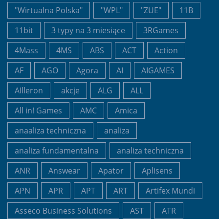
"Wirtualna Polska"
"WPL"
"ZUE"
11B
11bit
3 typy na 3 miesiące
3RGames
4Mass
4MS
ABS
ACT
Action
AF
AGO
Agora
AI
AIGAMES
AIlleron
akcje
ALG
ALL
All in! Games
AMC
Amica
anaaliza techniczna
analiza
analiza fundamentalna
analiza techniczna
ANR
Answear
Apator
Aplisens
APN
APR
APT
ART
Artifex Mundi
Asseco Business Solutions
AST
ATR