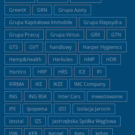
GreenX
GRN
Grupa Azoty
Grupa Kapitałowa Immobile
Grupa Klepsydra
Grupa Pracuj
Grupa Virtus
GRX
GTN
GTS
GVT
handlowy
Harper Hygienics
Hemp&Health
Herkules
HMP
HOR
Hortico
HRP
HRS
ICE
IFI
IFIRMA
IKE
IKZE
IMC Company
ING
ING BSK
Inter Cars
inwestowanie
IPE
Ipopema
IZO
Izolacja Jarocin
Izostal
IZS
Jastrzębska Spółka Węglowa
JSW
KER
Kernel
Kęty
kghm