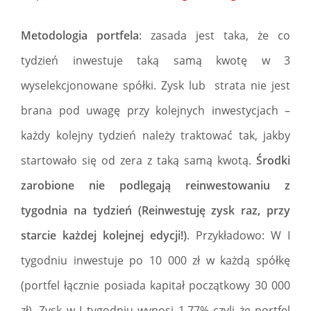
Metodologia portfela
: zasada jest taka, że co
tydzień inwestuje taką samą kwotę w 3
wyselekcjonowane spółki. Zysk lub strata nie jest
brana pod uwagę przy kolejnych inwestycjach –
każdy kolejny tydzień należy traktować tak, jakby
startowało się od zera z taką samą kwotą.
Środki
zarobione nie podlegają reinwestowaniu z
tygodnia na tydzień (Reinwestuję zysk raz, przy
starcie każdej kolejnej edycji!)
. Przykładowo: W I
tygodniu inwestuje po 10 000 zł w każdą spółkę
(portfel łącznie posiada kapitał początkowy 30 000
zł). Zysk w I tygodniu wynosi 1,77% czyli że portfel