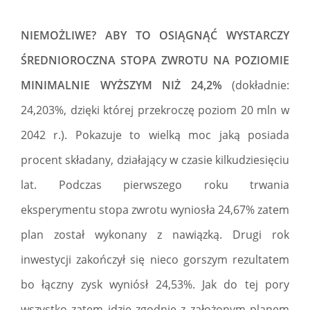
NIEMOŻLIWE? ABY TO OSIĄGNĄĆ WYSTARCZY
ŚREDNIOROCZNA STOPA ZWROTU NA POZIOMIE
MINIMALNIE WYŻSZYM NIŻ 24,2%
(dokładnie:
24,203%, dzięki której przekroczę poziom 20 mln w
2042 r.). Pokazuje to wielką moc jaką posiada
procent składany, działający w czasie kilkudziesięciu
lat. Podczas pierwszego roku trwania
eksperymentu stopa zwrotu wyniosła 24,67% zatem
plan został wykonany z nawiązką. Drugi rok
inwestycji zakończył się nieco gorszym rezultatem
bo łączny zysk wyniósł 24,53%. Jak do tej pory
wszystko zatem idzie zgodnie z założonym planem