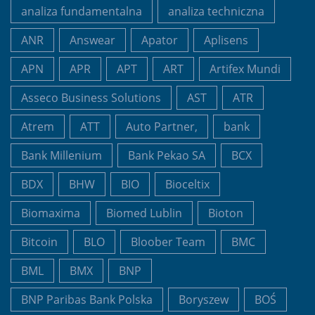
analiza fundamentalna
analiza techniczna
ANR
Answear
Apator
Aplisens
APN
APR
APT
ART
Artifex Mundi
Asseco Business Solutions
AST
ATR
Atrem
ATT
Auto Partner,
bank
Bank Millenium
Bank Pekao SA
BCX
BDX
BHW
BIO
Bioceltix
Biomaxima
Biomed Lublin
Bioton
Bitcoin
BLO
Bloober Team
BMC
BML
BMX
BNP
BNP Paribas Bank Polska
Boryszew
BOŚ