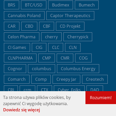
BRS
BTC/USD
Budimex
Bumech
Cannabis Poland
Captor Therapeutics
CAR
CBD
CBF
CD Projekt
Celon Pharma
cherry
Cherrypick
CI Games
CIG
CLC
CLN
CLNPHARMA
CMP
CMR
COG
Cognor
columbus
Columbus Energy
Comarch
Comp
Creepy Jar
Creotech
CRI
crm
CTX
Cyber_Folks
DAD
Ta strona używa plików cookies, by
Rozumiem!
Dadelo
DAT
DataWalk
DCR
zapewnić Ci wygodę użytkowania.
Dowiedz się więcej
debiut
Decora
DEG
Detalion Games