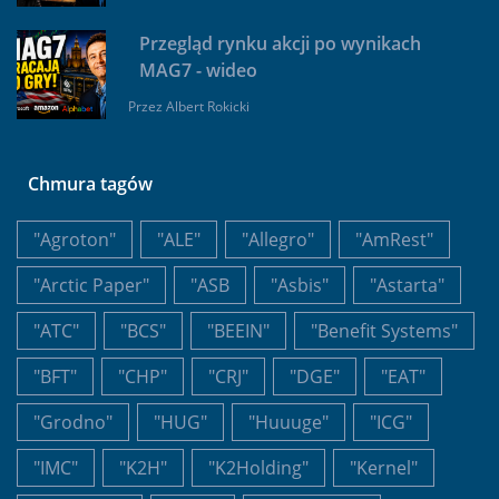
Przegląd rynku akcji po wynikach
MAG7 - wideo
Przez
Albert Rokicki
Chmura tagów
"Agroton"
"ALE"
"Allegro"
"AmRest"
"Arctic Paper"
"ASB
"Asbis"
"Astarta"
"ATC"
"BCS"
"BEEIN"
"Benefit Systems"
"BFT"
"CHP"
"CRJ"
"DGE"
"EAT"
"Grodno"
"HUG"
"Huuuge"
"ICG"
"IMC"
"K2H"
"K2Holding"
"Kernel"