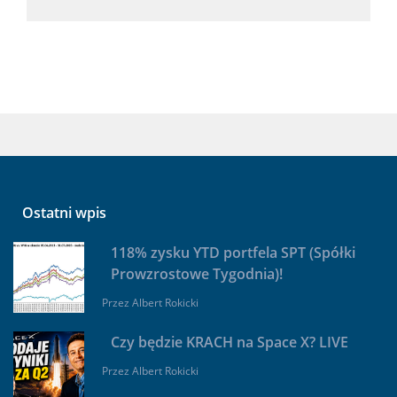
Ostatni wpis
118% zysku YTD portfela SPT (Spółki
Prowzrostowe Tygodnia)!
Przez
Albert Rokicki
Czy będzie KRACH na Space X? LIVE
Przez
Albert Rokicki