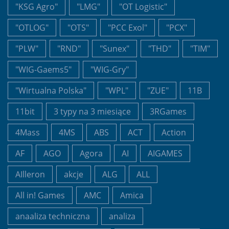
"KSG Agro"
"LMG"
"OT Logistic"
"OTLOG"
"OTS"
"PCC Exol"
"PCX"
"PLW"
"RND"
"Sunex"
"THD"
"TIM"
"WIG-Gaems5"
"WIG-Gry"
"Wirtualna Polska"
"WPL"
"ZUE"
11B
11bit
3 typy na 3 miesiące
3RGames
4Mass
4MS
ABS
ACT
Action
AF
AGO
Agora
AI
AIGAMES
AIlleron
akcje
ALG
ALL
All in! Games
AMC
Amica
anaaliza techniczna
analiza