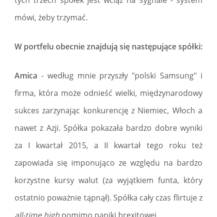
tych trzech spółek jest wciąż na sygnale - system
mówi, żeby trzymać.
W portfelu obecnie znajdują się następujące spółki:
Amica
- według mnie przyszły "polski Samsung" i
firma, która może odnieść wielki, międzynarodowy
sukces zarzynając konkurencję z Niemiec, Włoch a
nawet z Azji. Spółka pokazała bardzo dobre wyniki
za I kwartał 2015, a II kwartał tego roku też
zapowiada się imponująco ze względu na bardzo
korzystne kursy walut (za wyjątkiem funta, który
ostatnio poważnie tąpnął). Spółka cały czas flirtuje z
all-time high
pomimo paniki brexitowej.