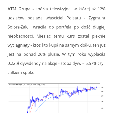
ATM Grupa -
spółka telewizyjna, w której aż 12%
udziałów posiada właściciel Polsatu - Zygmunt
Solorz-Żak, wraciła do portfela po dość długiej
nieobecności. Miesiąc temu kurs został pięknie
wyciągnięty - ktoś kto kupił na samym dołku, ten już
jest na ponad 26% plusie. W tym roku wypłaciła
0,22 zł dywidendy na akcje - stopa dyw. = 5,57% czyli
całkiem spoko.