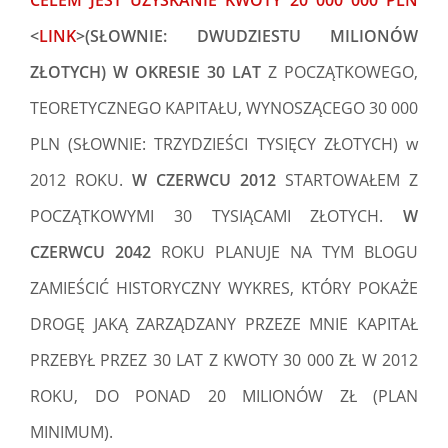
CELEM JEST
UZYSKANIE KWOTY 20 000 000 PLN
<
LINK
>(SŁOWNIE: DWUDZIESTU MILIONÓW
ZŁOTYCH)
W OKRESIE 30 LAT
Z POCZĄTKOWEGO,
TEORETYCZNEGO KAPITAŁU, WYNOSZĄCEGO 30 000
PLN (SŁOWNIE: TRZYDZIEŚCI TYSIĘCY ZŁOTYCH) w
2012 ROKU.
W CZERWCU 2012
STARTOWAŁEM Z
POCZĄTKOWYMI 30 TYSIĄCAMI ZŁOTYCH.
W
CZERWCU 2042
ROKU PLANUJE NA TYM BLOGU
ZAMIEŚCIĆ HISTORYCZNY WYKRES, KTÓRY POKAŻE
DROGĘ JAKĄ ZARZĄDZANY PRZEZE MNIE KAPITAŁ
PRZEBYŁ PRZEZ 30 LAT Z KWOTY 30 000 ZŁ W 2012
ROKU, DO PONAD 20 MILIONÓW ZŁ (PLAN
MINIMUM).