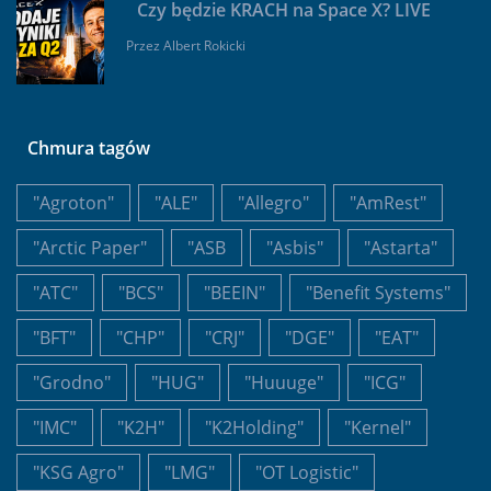
Czy będzie KRACH na Space X? LIVE
Przez
Albert Rokicki
Chmura tagów
"Agroton"
"ALE"
"Allegro"
"AmRest"
"Arctic Paper"
"ASB
"Asbis"
"Astarta"
"ATC"
"BCS"
"BEEIN"
"Benefit Systems"
"BFT"
"CHP"
"CRJ"
"DGE"
"EAT"
"Grodno"
"HUG"
"Huuuge"
"ICG"
"IMC"
"K2H"
"K2Holding"
"Kernel"
"KSG Agro"
"LMG"
"OT Logistic"