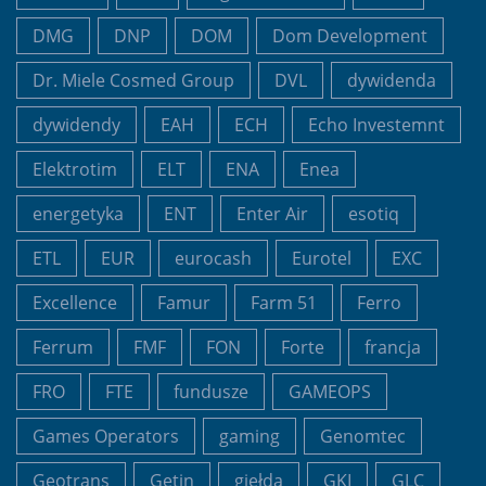
DMG
DNP
DOM
Dom Development
Dr. Miele Cosmed Group
DVL
dywidenda
dywidendy
EAH
ECH
Echo Investemnt
Elektrotim
ELT
ENA
Enea
energetyka
ENT
Enter Air
esotiq
ETL
EUR
eurocash
Eurotel
EXC
Excellence
Famur
Farm 51
Ferro
Ferrum
FMF
FON
Forte
francja
FRO
FTE
fundusze
GAMEOPS
Games Operators
gaming
Genomtec
Geotrans
Getin
giełda
GKI
GLC