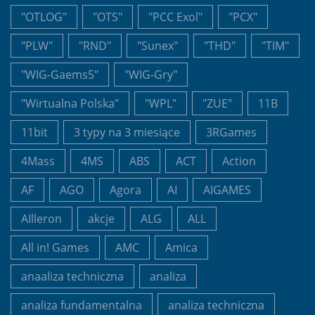
"OTLOG"
"OTS"
"PCC Exol"
"PCX"
"PLW"
"RND"
"Sunex"
"THD"
"TIM"
"WIG-Gaems5"
"WIG-Gry"
"Wirtualna Polska"
"WPL"
"ZUE"
11B
11bit
3 typy na 3 miesiące
3RGames
4Mass
4MS
ABS
ACT
Action
AF
AGO
Agora
AI
AIGAMES
AIlleron
akcje
ALG
ALL
All in! Games
AMC
Amica
anaaliza techniczna
analiza
analiza fundamentalna
analiza techniczna