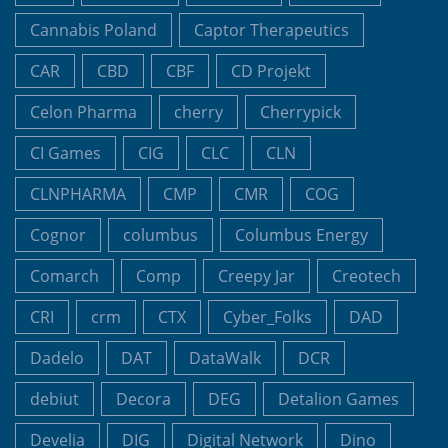
Cannabis Poland
Captor Therapeutics
CAR
CBD
CBF
CD Projekt
Celon Pharma
cherry
Cherrypick
CI Games
CIG
CLC
CLN
CLNPHARMA
CMP
CMR
COG
Cognor
columbus
Columbus Energy
Comarch
Comp
Creepy Jar
Creotech
CRI
crm
CTX
Cyber_Folks
DAD
Dadelo
DAT
DataWalk
DCR
debiut
Decora
DEG
Detalion Games
Develia
DIG
Digital Network
Dino