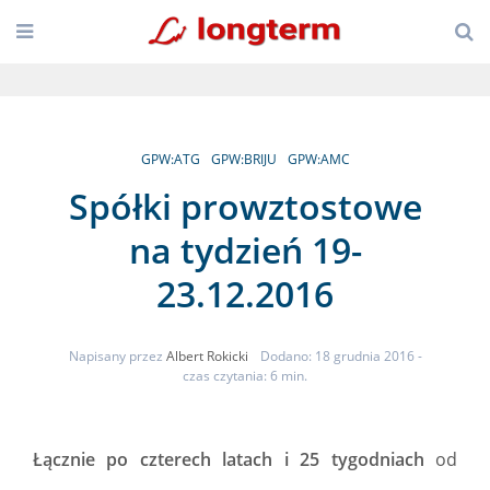
GPW:ATG
GPW:BRIJU
GPW:AMC
Spółki prowztostowe
na tydzień 19-
23.12.2016
Napisany przez
Albert Rokicki
Dodano: 18 grudnia 2016
-
czas czytania: 6 min.
Łącznie po czterech latach i 25 tygodniach
od