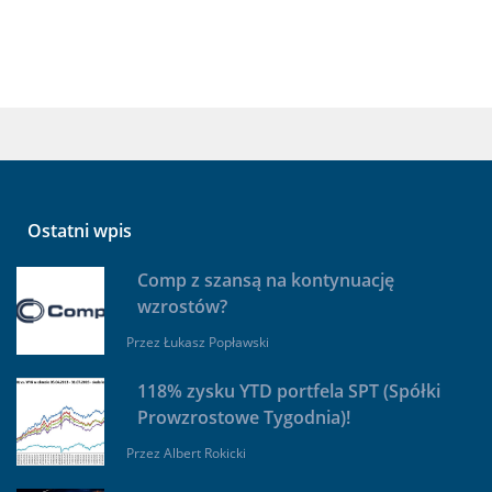
Ostatni wpis
Comp z szansą na kontynuację
wzrostów?
Przez
Łukasz Popławski
118% zysku YTD portfela SPT (Spółki
Prowzrostowe Tygodnia)!
Przez
Albert Rokicki