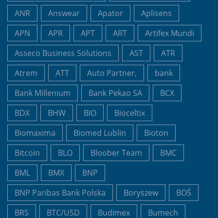
ANR
Answear
Apator
Aplisens
APN
APR
APT
ART
Artifex Mundi
Asseco Business Solutions
AST
ATR
Atrem
ATT
Auto Partner,
bank
Bank Millenium
Bank Pekao SA
BCX
BDX
BHW
BIO
Bioceltix
Biomaxima
Biomed Lublin
Bioton
Bitcoin
BLO
Bloober Team
BMC
BML
BMX
BNP
BNP Paribas Bank Polska
Boryszew
BOŚ
BRS
BTC/USD
Budimex
Bumech