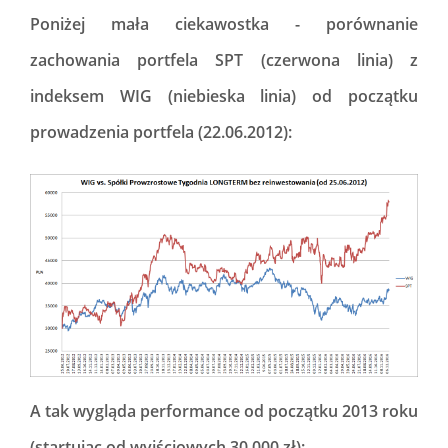
Poniżej mała ciekawostka - porównanie
zachowania portfela SPT (czerwona linia) z
indeksem WIG (niebieska linia) od początku
prowadzenia portfela (22.06.2012):
A tak wygląda performance od początku 2013 roku
(startując od wyjściowych 30 000 zł):