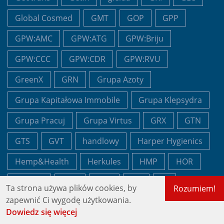
Global Cosmed
GMT
GOP
GPP
GPW:AMC
GPW:ATG
GPW:Briju
GPW:CCC
GPW:CDR
GPW:RVU
GreenX
GRN
Grupa Azoty
Grupa Kapitałowa Immobile
Grupa Klepsydra
Grupa Pracuj
Grupa Virtus
GRX
GTN
GTS
GVT
handlowy
Harper Hygienics
Hemp&Health
Herkules
HMP
HOR
Hortico
HRP
HRS
ICE
IFI
Ta strona używa plików cookies, by
Rozumiem!
zapewnić Ci wygodę użytkowania.
IFIRMA
IKE
IKZE
IMC Company
Dowiedz się więcej
ING
ING BSK
Inter Cars
inwestowanie