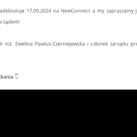
zadebiutuje 17.09.2024 na NewConnect a my zapraszamy 
zarządem!
 inż. Ewelina Pawlus-Czerniejewska i członek zarządu pr
tkania
👇