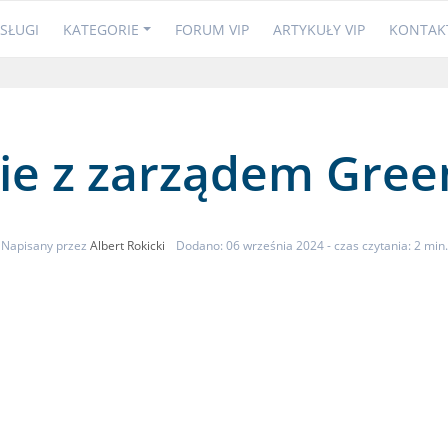
SŁUGI
KATEGORIE
FORUM VIP
ARTYKUŁY VIP
KONTAK
ie z zarządem Gree
Napisany przez
Albert Rokicki
Dodano: 06 września 2024
- czas czytania: 2 min.