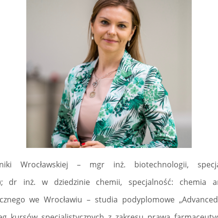
niki Wrocławskiej – mgr inż. biotechnologii, specj
); dr inż. w dziedzinie chemii, specjalność: chemia an
icznego we Wrocławiu – studia podyplomowe „Advanced
reg kursów specjalistycznych z zakresu prawa farmaceut