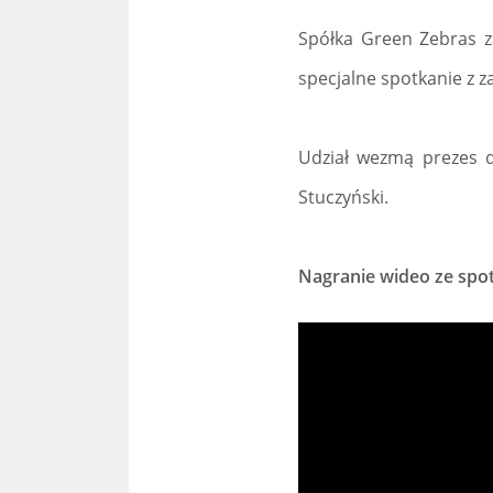
Spółka Green Zebras 
specjalne spotkanie z 
Udział wezmą prezes dr
Stuczyński.
Nagranie wideo ze spo