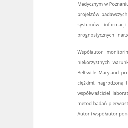
Medycznym w Poznaniu w
projektów badawczych
systemów informacji
prognostycznych i narz
Współautor monitori
niekorzystnych waru
Beltsville Maryland p
ciężkimi, nagrodzoną I
współwłaściciel labo
metod badań pierwiastk
Autor i współautor pon