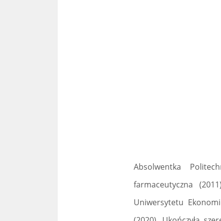
Absolwentka Politech
farmaceutyczna (2011
Uniwersytetu Ekonom
(2020). Ukończyła sze