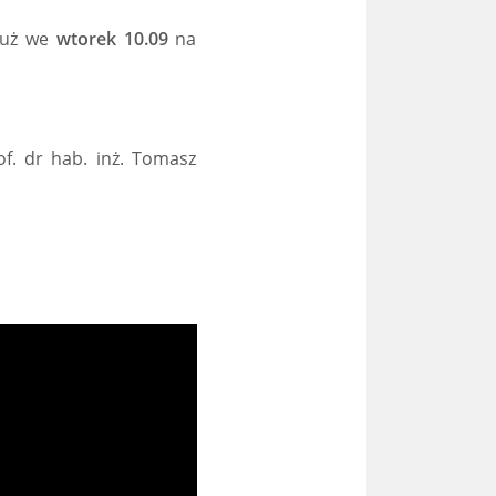
już we
wtorek 10.09
na
of. dr hab. inż. Tomasz