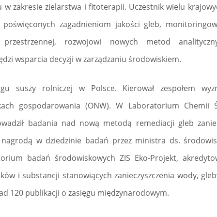
 zakresie zielarstwa i fitoterapii. Uczestnik wielu krajo
 poświęconych zagadnieniom jakości gleb, monitoringow
 przestrzennej, rozwojowi nowych metod analitycz
ędzi wsparcia decyzji w zarządzaniu środowiskiem.
ngu suszy rolniczej w Polsce. Kierował zespołem wyz
nkach gospodarowania (ONW). W Laboratorium Chemii 
rowadził badania nad nową metodą remediacji gleb zani
 nagrodą w dziedzinie badań przez ministra ds. środowis
ratorium badań środowiskowych ZIS Eko-Projekt, akredy
ów i substancji stanowiących zanieczyszczenia wody, gleby
ad 120 publikacji o zasięgu międzynarodowym.