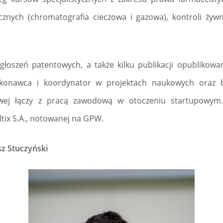
ycznych (chromatografia cieczowa i gazowa), kontroli żywn
łoszeń patentowych, a także kilku publikacji opublikow
. Wykonawca i koordynator w projektach naukowych oraz
wej łączy z pracą zawodową w otoczeniu startupowym
ltix S.A., notowanej na GPW.
sz Stuczyński