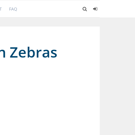
T
FAQ
n Zebras