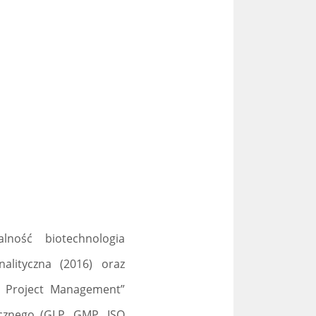
alność biotechnologia
alityczna (2016) oraz
 Project Management”
ycznego (GLP, GMP, ISO