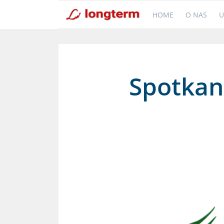
HOME
O NAS
U
Spotkan