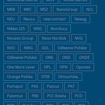
MRB
MRC
MSZ
NanoGroup
NCL
NEU
Neuca
new connect
Newag
Nikkei 225
NNG
Noctiluca
Novavis Group
Novo Nordisk
NVG
NVO
NWG
ODL
Odleenie Polskie
Odlewnie Polskie
OML
OND
ONDE
One More Lever
OPL
OPN
Oponeo
Orange Polska
OTM
Otmuchów,
Pamapol
PAS
Passus
PAT
Patentus
PBX
PCC Rokita
PCO