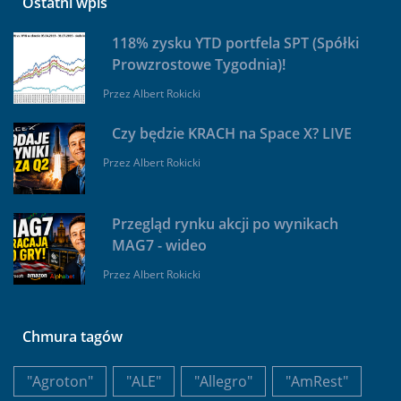
Ostatni wpis
118% zysku YTD portfela SPT (Spółki
Prowzrostowe Tygodnia)!
Przez
Albert Rokicki
Czy będzie KRACH na Space X? LIVE
Przez
Albert Rokicki
Przegląd rynku akcji po wynikach
MAG7 - wideo
Przez
Albert Rokicki
Chmura tagów
"Agroton"
"ALE"
"Allegro"
"AmRest"