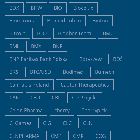
BDX
BHW
BIO
Bioceltix
Biomaxima
Biomed Lublin
Bioton
Bitcoin
BLO
Bloober Team
BMC
BML
BMX
BNP
BNP Paribas Bank Polska
Boryszew
BOŚ
BRS
BTC/USD
Budimex
Bumech
Cannabis Poland
Captor Therapeutics
CAR
CBD
CBF
CD Projekt
Celon Pharma
cherry
Cherrypick
CI Games
CIG
CLC
CLN
CLNPHARMA
CMP
CMR
COG