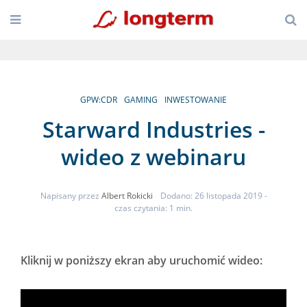
GPW:CDR
GAMING
INWESTOWANIE
Starward Industries -
wideo z webinaru
Napisany przez
Albert Rokicki
Dodano: 26 listopada 2019
-
czas czytania: 1 min.
Kliknij w poniższy ekran aby uruchomić wideo: