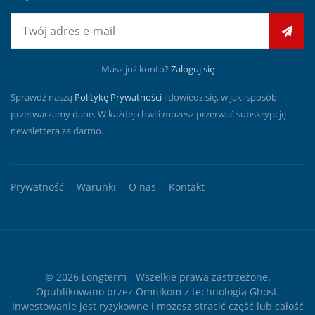
E-mail
Masz już konto?
Zaloguj się
Sprawdź naszą
Politykę Prywatności
i dowiedz się, w jaki sposób
przetwarzamy dane. W każdej chwili możesz przerwać subskrypcję
newslettera za darmo.
Prywatność
Warunki
O nas
Kontakt
© 2026
Longterm
- Wszelkie prawa zastrzeżone.
Opublikowano przez
Omnikom
z technologią
Ghost
.
Inwestowanie jest ryzykowne i możesz stracić część lub całość