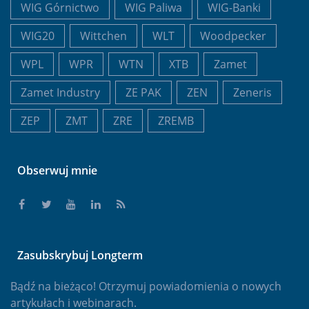
WIG Górnictwo
WIG Paliwa
WIG-Banki
WIG20
Wittchen
WLT
Woodpecker
WPL
WPR
WTN
XTB
Zamet
Zamet Industry
ZE PAK
ZEN
Zeneris
ZEP
ZMT
ZRE
ZREMB
Obserwuj mnie
Zasubskrybuj Longterm
Bądź na bieżąco! Otrzymuj powiadomienia o nowych
artykułach i webinarach.