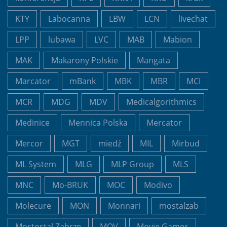
KTY
Labocanna
LBW
LCN
livechat
LPP
lubawa
LVC
MAB
Mabion
MAK
Makarony Polskie
Mangata
Marcator
mBank
MBK
MBR
MCI
MCR
MDG
MDV
Medicalgorithmics
Medinice
Mennica Polska
Mercator
Mercor
MGT
miedź
MIL
Mirbud
ML System
MLG
MLP Group
MLS
MNC
Mo-BRUK
MOC
Modivo
Molecure
MON
Monnari
mostalzab
Mostostal Zabrze
MOV
Movie Games