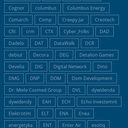
Cognor
columbus
Columbus Energy
Comarch
Comp
Creepy Jar
Creotech
CRI
crm
CTX
Cyber_Folks
DAD
Dadelo
DAT
DataWalk
DCR
debiut
Decora
DEG
Detalion Games
Develia
DIG
Digital Network
Dino
DMG
DNP
DOM
Dom Development
Dr. Miele Cosmed Group
DVL
dywidenda
dywidendy
EAH
ECH
Echo Investemnt
Elektrotim
ELT
ENA
Enea
energetyka
ENT
Enter Air
esotiq