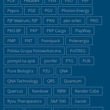
PCR
Pekabex
PEN
PEO
PEP
Pepco
PGE
PGV
Photon Energy
PJP Makrum, PJP
PKN
pkn orlen
PKO
PKO BP
PKP
PKP Cargo
PlayWay
PMP
PNT
Pointpack
Polenergia
Polska Grupa Fotowoltaiczna
PolTREG
pomysł na zysk
portfel
PTG
PUR
Pure Biologics
PZU
QNA
QNA Technology
QRS
Quantum
Quercus
Rainbow
RBW
Render Cube
Ryvu Therapeutics
S&P 500
Sanok