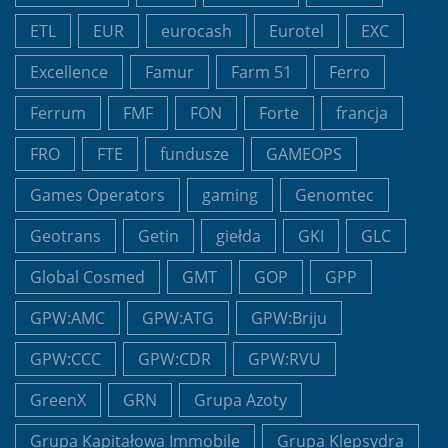
ETL
EUR
eurocash
Eurotel
EXC
Excellence
Famur
Farm 51
Ferro
Ferrum
FMF
FON
Forte
francja
FRO
FTE
fundusze
GAMEOPS
Games Operators
gaming
Genomtec
Geotrans
Getin
giełda
GKI
GLC
Global Cosmed
GMT
GOP
GPP
GPW:AMC
GPW:ATG
GPW:Briju
GPW:CCC
GPW:CDR
GPW:RVU
GreenX
GRN
Grupa Azoty
Grupa Kapitałowa Immobile
Grupa Klepsydra