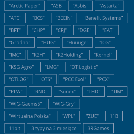
"Arctic Paper"
"ASB
"Asbis"
"Astarta"
"ATC"
"BCS"
"BEEIN"
"Benefit Systems"
"BFT"
"CHP"
"CRJ"
"DGE"
"EAT"
"Grodno"
"HUG"
"Huuuge"
"ICG"
"IMC"
"K2H"
"K2Holding"
"Kernel"
"KSG Agro"
"LMG"
"OT Logistic"
"OTLOG"
"OTS"
"PCC Exol"
"PCX"
"PLW"
"RND"
"Sunex"
"THD"
"TIM"
"WIG-Gaems5"
"WIG-Gry"
"Wirtualna Polska"
"WPL"
"ZUE"
11B
11bit
3 typy na 3 miesiące
3RGames