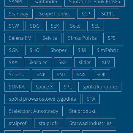
SANPL
Santander
Santander Bank Polska
Scanway
Scope Fluidics
SCP
SCPFL
SCW
SDG
SEK
Seko
SEL
Selena FM
Selvita
Sfinks Polska
SFS
SGN
SHO
Shoper
SIM
SimFabric
SKA
Skarbiec
SKH
slider
SLV
Śnieżka
SNK
SNT
SNX
SOK
SONKA
Space X
SPL
spółki konopne
spółki prowzrostowe tygodnia
STA
Stalexport Autostrady
Stalprodukt
stalprofi
stalprofil
Starwad Industries