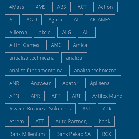
4Mass
4MS
ABS
ACT
Action
AF
AGO
Agora
AI
AIGAMES
AIlleron
akcje
ALG
ALL
All in! Games
AMC
Amica
anaaliza techniczna
analiza
analiza fundamentalna
analiza techniczna
ANR
Answear
Apator
Aplisens
APN
APR
APT
ART
Artifex Mundi
Asseco Business Solutions
AST
ATR
Atrem
ATT
Auto Partner,
bank
Bank Millenium
Bank Pekao SA
BCX