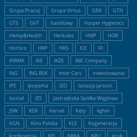
Grupa Pracuj
Grupa Virtus
GRX
GTN
GTS
GVT
handlowy
Harper Hygienics
Hemp&Health
Herkules
HMP
HOR
Hortico
HRP
HRS
ICE
IFI
IFIRMA
IKE
IKZE
IMC Company
ING
ING BSK
Inter Cars
inwestowanie
IPE
Ipopema
IZO
Izolacja Jarocin
Izostal
IZS
Jastrzębska Spółka Węglowa
JSW
KER
Kernel
Kęty
kghm
KGN
Kino Polska
KLE
Kogeneracja
konferencja
KPL
KRKA
KRU
kruk