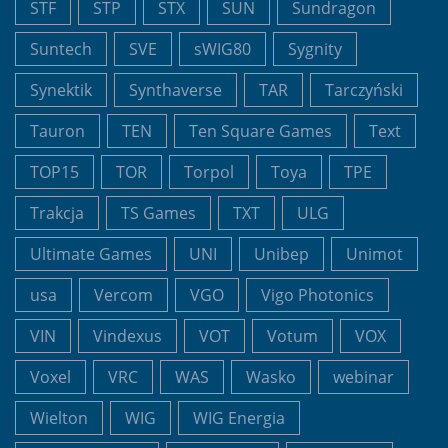
STF
STP
STX
SUN
Sundragon
Suntech
SVE
sWIG80
Sygnity
Synektik
Synthaverse
TAR
Tarczyński
Tauron
TEN
Ten Square Games
Text
TOP15
TOR
Torpol
Toya
TPE
Trakcja
TS Games
TXT
ULG
Ultimate Games
UNI
Unibep
Unimot
usa
Vercom
VGO
Vigo Photonics
VIN
Vindexus
VOT
Votum
VOX
Voxel
VRC
WAS
Wasko
webinar
Wielton
WIG
WIG Energia