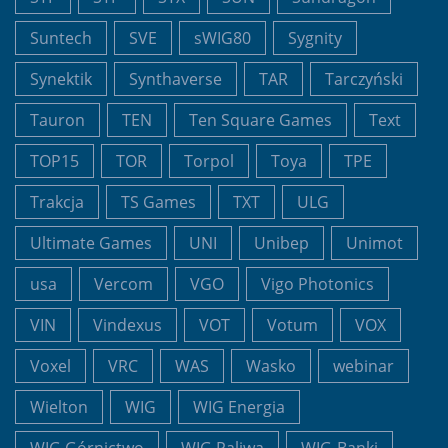
Suntech
SVE
sWIG80
Sygnity
Synektik
Synthaverse
TAR
Tarczyński
Tauron
TEN
Ten Square Games
Text
TOP15
TOR
Torpol
Toya
TPE
Trakcja
TS Games
TXT
ULG
Ultimate Games
UNI
Unibep
Unimot
usa
Vercom
VGO
Vigo Photonics
VIN
Vindexus
VOT
Votum
VOX
Voxel
VRC
WAS
Wasko
webinar
Wielton
WIG
WIG Energia
WIG Górnictwo
WIG Paliwa
WIG-Banki