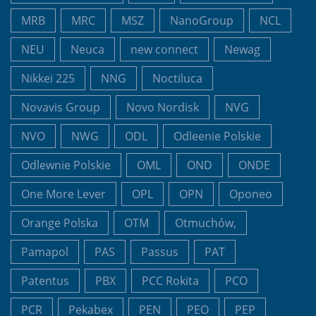
MRB
MRC
MSZ
NanoGroup
NCL
NEU
Neuca
new connect
Newag
Nikkei 225
NNG
Noctiluca
Novavis Group
Novo Nordisk
NVG
NVO
NWG
ODL
Odleenie Polskie
Odlewnie Polskie
OML
OND
ONDE
One More Lever
OPL
OPN
Oponeo
Orange Polska
OTM
Otmuchów,
Pamapol
PAS
Passus
PAT
Patentus
PBX
PCC Rokita
PCO
PCR
Pekabex
PEN
PEO
PEP