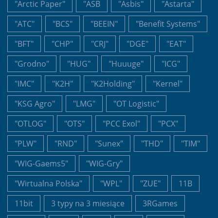
"Arctic Paper"
"ASB
"Asbis"
"Astarta"
"ATC"
"BCS"
"BEEIN"
"Benefit Systems"
"BFT"
"CHP"
"CRJ"
"DGE"
"EAT"
"Grodno"
"HUG"
"Huuuge"
"ICG"
"IMC"
"K2H"
"K2Holding"
"Kernel"
"KSG Agro"
"LMG"
"OT Logistic"
"OTLOG"
"OTS"
"PCC Exol"
"PCX"
"PLW"
"RND"
"Sunex"
"THD"
"TIM"
"WIG-Gaems5"
"WIG-Gry"
"Wirtualna Polska"
"WPL"
"ZUE"
11B
11bit
3 typy na 3 miesiące
3RGames