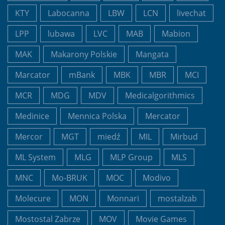
KTY
Labocanna
LBW
LCN
livechat
LPP
lubawa
LVC
MAB
Mabion
MAK
Makarony Polskie
Mangata
Marcator
mBank
MBK
MBR
MCI
MCR
MDG
MDV
Medicalgorithmics
Medinice
Mennica Polska
Mercator
Mercor
MGT
miedź
MIL
Mirbud
ML System
MLG
MLP Group
MLS
MNC
Mo-BRUK
MOC
Modivo
Molecure
MON
Monnari
mostalzab
Mostostal Zabrze
MOV
Movie Games