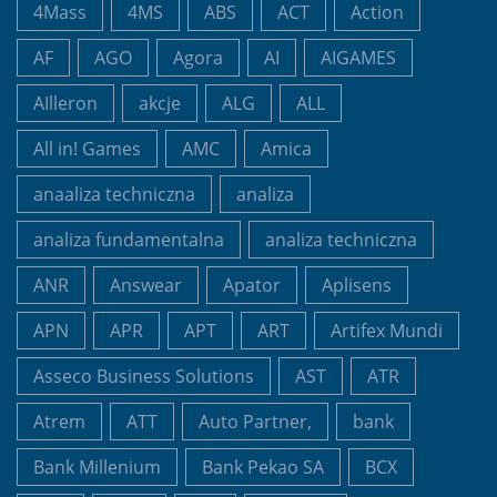
4Mass
4MS
ABS
ACT
Action
AF
AGO
Agora
AI
AIGAMES
AIlleron
akcje
ALG
ALL
All in! Games
AMC
Amica
anaaliza techniczna
analiza
analiza fundamentalna
analiza techniczna
ANR
Answear
Apator
Aplisens
APN
APR
APT
ART
Artifex Mundi
Asseco Business Solutions
AST
ATR
Atrem
ATT
Auto Partner,
bank
Bank Millenium
Bank Pekao SA
BCX