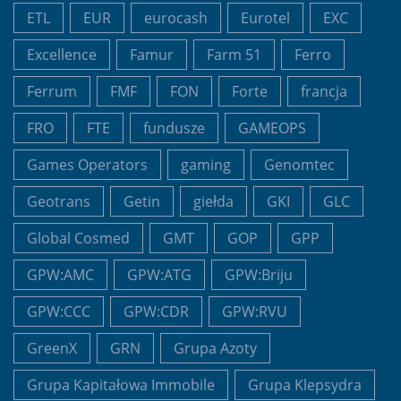
ETL
EUR
eurocash
Eurotel
EXC
Excellence
Famur
Farm 51
Ferro
Ferrum
FMF
FON
Forte
francja
FRO
FTE
fundusze
GAMEOPS
Games Operators
gaming
Genomtec
Geotrans
Getin
giełda
GKI
GLC
Global Cosmed
GMT
GOP
GPP
GPW:AMC
GPW:ATG
GPW:Briju
GPW:CCC
GPW:CDR
GPW:RVU
GreenX
GRN
Grupa Azoty
Grupa Kapitałowa Immobile
Grupa Klepsydra