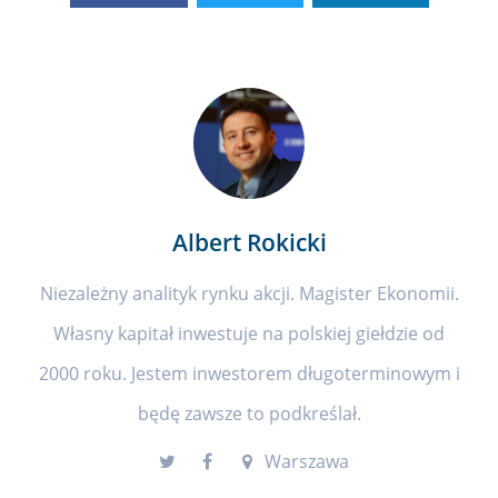
Albert Rokicki
Niezależny analityk rynku akcji. Magister Ekonomii.
Własny kapitał inwestuje na polskiej giełdzie od
2000 roku. Jestem inwestorem długoterminowym i
będę zawsze to podkreślał.
Warszawa