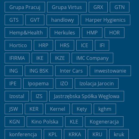
Grupa Pracuj
Grupa Virtus
GRX
GTN
GTS
GVT
handlowy
Harper Hygienics
Hemp&Health
Herkules
HMP
HOR
Hortico
HRP
HRS
ICE
IFI
IFIRMA
IKE
IKZE
IMC Company
ING
ING BSK
Inter Cars
inwestowanie
IPE
Ipopema
IZO
Izolacja Jarocin
Izostal
IZS
Jastrzębska Spółka Węglowa
JSW
KER
Kernel
Kęty
kghm
KGN
Kino Polska
KLE
Kogeneracja
konferencja
KPL
KRKA
KRU
kruk