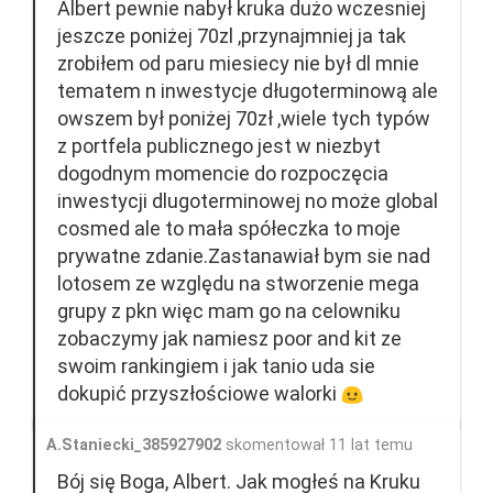
Albert pewnie nabył kruka dużo wczesniej
jeszcze poniżej 70zl ,przynajmniej ja tak
zrobiłem od paru miesiecy nie był dl mnie
tematem n inwestycje długoterminową ale
owszem był poniżej 70zł ,wiele tych typów
z portfela publicznego jest w niezbyt
dogodnym momencie do rozpoczęcia
inwestycji dlugoterminowej no może global
cosmed ale to mała spółeczka to moje
prywatne zdanie.Zastanawiał bym sie nad
lotosem ze względu na stworzenie mega
grupy z pkn więc mam go na celowniku
zobaczymy jak namiesz poor and kit ze
swoim rankingiem i jak tanio uda sie
dokupić przyszłościowe walorki
A.Staniecki_385927902
skomentował 11 lat temu
Bój się Boga, Albert. Jak mogłeś na Kruku