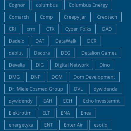
Cognor
columbus
Columbus Energy
Comarch
Comp
Creepy Jar
Creotech
CRI
crm
CTX
Cyber_Folks
DAD
Dadelo
DAT
DataWalk
DCR
debiut
Decora
DEG
Detalion Games
Develia
DIG
Digital Network
Dino
DMG
DNP
DOM
Dom Development
Dr. Miele Cosmed Group
DVL
dywidenda
dywidendy
EAH
ECH
Echo Investemnt
Elektrotim
ELT
ENA
Enea
energetyka
ENT
Enter Air
esotiq