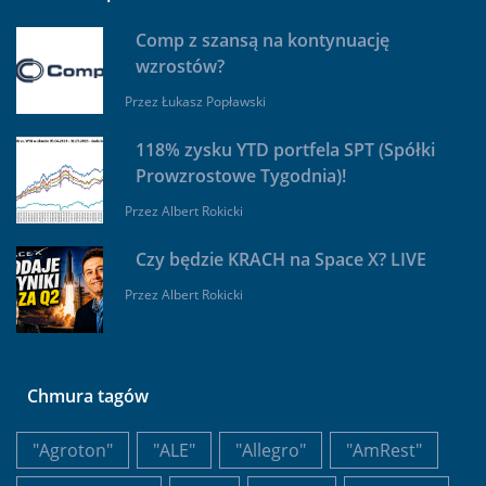
Comp z szansą na kontynuację
wzrostów?
Przez
Łukasz Popławski
118% zysku YTD portfela SPT (Spółki
Prowzrostowe Tygodnia)!
Przez
Albert Rokicki
Czy będzie KRACH na Space X? LIVE
Przez
Albert Rokicki
Chmura tagów
"Agroton"
"ALE"
"Allegro"
"AmRest"