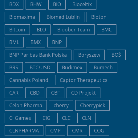
BDX
BHW
BIO
Bioceltix
Biomaxima
Biomed Lublin
Bioton
Bitcoin
BLO
Bloober Team
BMC
BML
BMX
BNP
BNP Paribas Bank Polska
Boryszew
BOŚ
BRS
BTC/USD
Budimex
Bumech
Cannabis Poland
Captor Therapeutics
CAR
CBD
CBF
CD Projekt
Celon Pharma
cherry
Cherrypick
CI Games
CIG
CLC
CLN
CLNPHARMA
CMP
CMR
COG