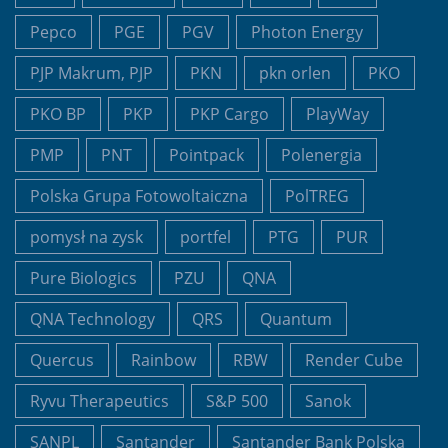
Pepco
PGE
PGV
Photon Energy
PJP Makrum, PJP
PKN
pkn orlen
PKO
PKO BP
PKP
PKP Cargo
PlayWay
PMP
PNT
Pointpack
Polenergia
Polska Grupa Fotowoltaiczna
PolTREG
pomysł na zysk
portfel
PTG
PUR
Pure Biologics
PZU
QNA
QNA Technology
QRS
Quantum
Quercus
Rainbow
RBW
Render Cube
Ryvu Therapeutics
S&P 500
Sanok
SANPL
Santander
Santander Bank Polska