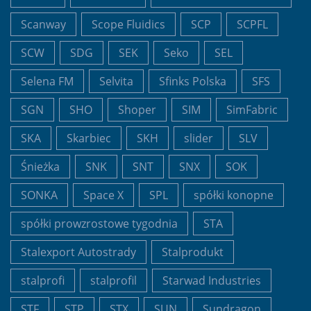
Scanway
Scope Fluidics
SCP
SCPFL
SCW
SDG
SEK
Seko
SEL
Selena FM
Selvita
Sfinks Polska
SFS
SGN
SHO
Shoper
SIM
SimFabric
SKA
Skarbiec
SKH
slider
SLV
Śnieżka
SNK
SNT
SNX
SOK
SONKA
Space X
SPL
spółki konopne
spółki prowzrostowe tygodnia
STA
Stalexport Autostrady
Stalprodukt
stalprofi
stalprofil
Starwad Industries
STF
STP
STX
SUN
Sundragon