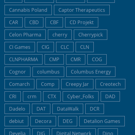
Cannabis Poland
Captor Therapeutics
CAR
CBD
CBF
CD Projekt
Celon Pharma
cherry
Cherrypick
CI Games
CIG
CLC
CLN
CLNPHARMA
CMP
CMR
COG
Cognor
columbus
Columbus Energy
Comarch
Comp
Creepy Jar
Creotech
CRI
crm
CTX
Cyber_Folks
DAD
Dadelo
DAT
DataWalk
DCR
debiut
Decora
DEG
Detalion Games
Develia
DIG
Digital Network
Dino