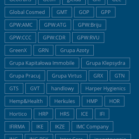
Global Cosmed
GMT
GOP
GPP
GPW:AMC
GPW:ATG
GPW:Briju
GPW:CCC
GPW:CDR
GPW:RVU
GreenX
GRN
Grupa Azoty
Grupa Kapitałowa Immobile
Grupa Klepsydra
Grupa Pracuj
Grupa Virtus
GRX
GTN
GTS
GVT
handlowy
Harper Hygienics
Hemp&Health
Herkules
HMP
HOR
Hortico
HRP
HRS
ICE
IFI
IFIRMA
IKE
IKZE
IMC Company