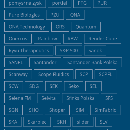
pomysł na zysk
portfel
PTG
PUR
Pure Biologics
PZU
QNA
QNA Technology
QRS
Quantum
Quercus
Rainbow
RBW
Render Cube
Ryvu Therapeutics
S&P 500
Sanok
SANPL
Santander
Santander Bank Polska
Scanway
Scope Fluidics
SCP
SCPFL
SCW
SDG
SEK
Seko
SEL
Selena FM
Selvita
Sfinks Polska
SFS
SGN
SHO
Shoper
SIM
SimFabric
SKA
Skarbiec
SKH
slider
SLV