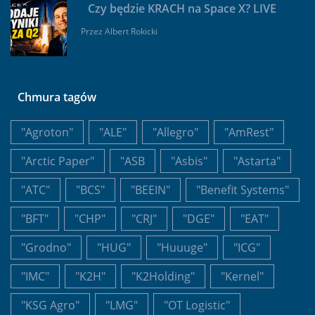
Czy będzie KRACH na Space X? LIVE
Przez
Albert Rokicki
Chmura tagów
"Agroton"
"ALE"
"Allegro"
"AmRest"
"Arctic Paper"
"ASB
"Asbis"
"Astarta"
"ATC"
"BCS"
"BEEIN"
"Benefit Systems"
"BFT"
"CHP"
"CRJ"
"DGE"
"EAT"
"Grodno"
"HUG"
"Huuuge"
"ICG"
"IMC"
"K2H"
"K2Holding"
"Kernel"
"KSG Agro"
"LMG"
"OT Logistic"