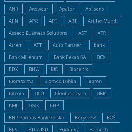
ANR
Answear
Apator
Aplisens
APN
APR
APT
ART
Artifex Mundi
Asseco Business Solutions
AST
ATR
Atrem
ATT
Auto Partner,
bank
Bank Millenium
Bank Pekao SA
BCX
BDX
BHW
BIO
Bioceltix
Biomaxima
Biomed Lublin
Bioton
Bitcoin
BLO
Bloober Team
BMC
BML
BMX
BNP
BNP Paribas Bank Polska
Boryszew
BOŚ
BRS
BTC/USD
Budimex
Bumech