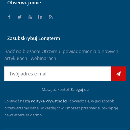
Obserwuj mnie
Zasubskrybuj Longterm
Bądź na bieżąco! Otrzymuj powiadomienia o nowych
artykułach i webinarach.
E-mail
Masz już konto?
Zaloguj się
Sprawdź naszą
Politykę Prywatności
i dowiedz się, w jaki sposób
przetwarzamy dane. W każdej chwili możesz przerwać subskrypcję
newslettera za darmo.