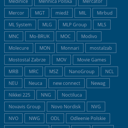
Medinice
Mennica Polska
Mercator
Mercor
MGT
miedź
MIL
Mirbud
ML System
MLG
MLP Group
MLS
MNC
Mo-BRUK
MOC
Modivo
Molecure
MON
Monnari
mostalzab
Mostostal Zabrze
MOV
Movie Games
MRB
MRC
MSZ
NanoGroup
NCL
NEU
Neuca
new connect
Newag
Nikkei 225
NNG
Noctiluca
Novavis Group
Novo Nordisk
NVG
NVO
NWG
ODL
Odleenie Polskie