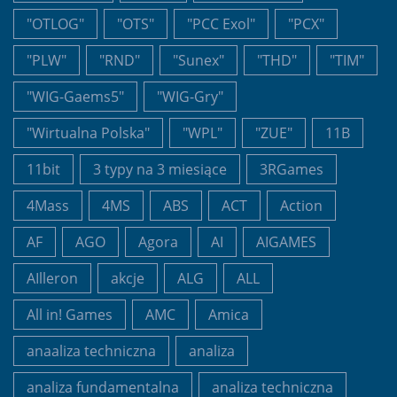
"OTLOG"
"OTS"
"PCC Exol"
"PCX"
"PLW"
"RND"
"Sunex"
"THD"
"TIM"
"WIG-Gaems5"
"WIG-Gry"
"Wirtualna Polska"
"WPL"
"ZUE"
11B
11bit
3 typy na 3 miesiące
3RGames
4Mass
4MS
ABS
ACT
Action
AF
AGO
Agora
AI
AIGAMES
AIlleron
akcje
ALG
ALL
All in! Games
AMC
Amica
anaaliza techniczna
analiza
analiza fundamentalna
analiza techniczna