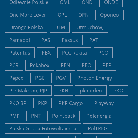
Odlewnie Polskie
OML
OND
ONDE
One More Lever
OPL
OPN
Oponeo
Orange Polska
OTM
Otmuchów,
Pamapol
PAS
Passus
PAT
Patentus
PBX
PCC Rokita
PCO
PCR
Pekabex
PEN
PEO
PEP
Pepco
PGE
PGV
Photon Energy
PJP Makrum, PJP
PKN
pkn orlen
PKO
PKO BP
PKP
PKP Cargo
PlayWay
PMP
PNT
Pointpack
Polenergia
Polska Grupa Fotowoltaiczna
PolTREG