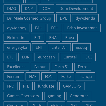
DMG
DNP
DOM
Dom Development
Dr. Miele Cosmed Group
DVL
dywidenda
dywidendy
EAH
ECH
Echo Investemnt
Elektrotim
ELT
ENA
Enea
energetyka
ENT
Enter Air
esotiq
ETL
EUR
eurocash
Eurotel
EXC
Excellence
Famur
Farm 51
Ferro
Ferrum
FMF
FON
Forte
francja
FRO
FTE
fundusze
GAMEOPS
Games Operators
gaming
Genomtec
Geotrans
Getin
giełda
GKI
GLC