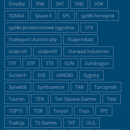
Śnieżka
SNK
SNT
SNX
SOK
SONKA
Space X
SPL
spółki konopne
spółki prowzrostowe tygodnia
STA
Stalexport Autostrady
Stalprodukt
stalprofi
stalprofil
Starwad Industries
STF
STP
STX
SUN
Sundragon
Suntech
SVE
sWIG80
Sygnity
Synektik
Synthaverse
TAR
Tarczyński
Tauron
TEN
Ten Square Games
Text
TOP15
TOR
Torpol
Toya
TPE
Trakcja
TS Games
TXT
ULG