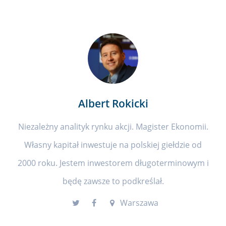
Albert Rokicki
Niezależny analityk rynku akcji. Magister Ekonomii.
Własny kapitał inwestuje na polskiej giełdzie od
2000 roku. Jestem inwestorem długoterminowym i
będę zawsze to podkreślał.
Warszawa