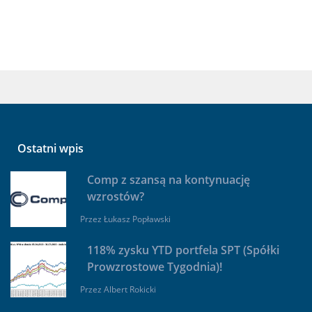
Ostatni wpis
Comp z szansą na kontynuację
wzrostów?
Przez
Łukasz Popławski
118% zysku YTD portfela SPT (Spółki
Prowzrostowe Tygodnia)!
Przez
Albert Rokicki