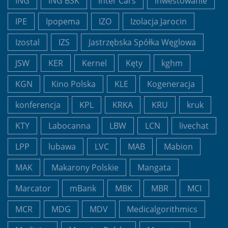
ING
ING BSK
Inter Cars
inwestowanie
IPE
Ipopema
IZO
Izolacja Jarocin
Izostal
IZS
Jastrzębska Spółka Węglowa
JSW
KER
Kernel
Kęty
kghm
KGN
Kino Polska
KLE
Kogeneracja
konferencja
KPL
KRKA
KRU
kruk
KTY
Labocanna
LBW
LCN
livechat
LPP
lubawa
LVC
MAB
Mabion
MAK
Makarony Polskie
Mangata
Marcator
mBank
MBK
MBR
MCI
MCR
MDG
MDV
Medicalgorithmics