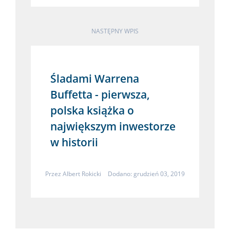
NASTĘPNY WPIS
Śladami Warrena
Buffetta - pierwsza,
polska książka o
największym inwestorze
w historii
Przez
Albert Rokicki
Dodano: grudzień 03, 2019