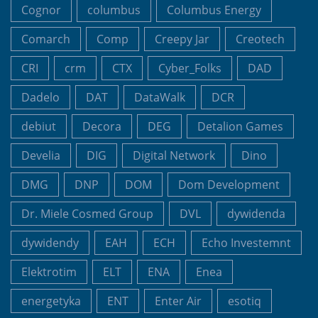
Cognor
columbus
Columbus Energy
Comarch
Comp
Creepy Jar
Creotech
CRI
crm
CTX
Cyber_Folks
DAD
Dadelo
DAT
DataWalk
DCR
debiut
Decora
DEG
Detalion Games
Develia
DIG
Digital Network
Dino
DMG
DNP
DOM
Dom Development
Dr. Miele Cosmed Group
DVL
dywidenda
dywidendy
EAH
ECH
Echo Investemnt
Elektrotim
ELT
ENA
Enea
energetyka
ENT
Enter Air
esotiq