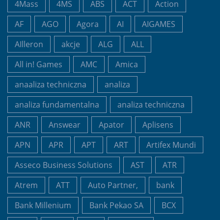
4Mass
4MS
ABS
ACT
Action
AF
AGO
Agora
AI
AIGAMES
AIlleron
akcje
ALG
ALL
All in! Games
AMC
Amica
anaaliza techniczna
analiza
analiza fundamentalna
analiza techniczna
ANR
Answear
Apator
Aplisens
APN
APR
APT
ART
Artifex Mundi
Asseco Business Solutions
AST
ATR
Atrem
ATT
Auto Partner,
bank
Bank Millenium
Bank Pekao SA
BCX