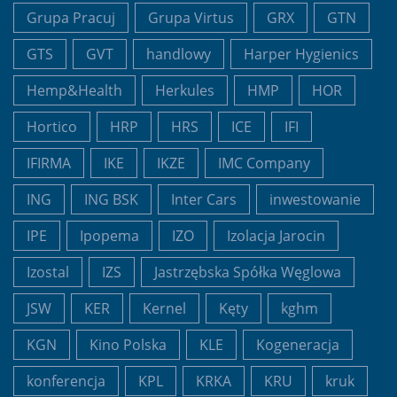
Grupa Pracuj
Grupa Virtus
GRX
GTN
GTS
GVT
handlowy
Harper Hygienics
Hemp&Health
Herkules
HMP
HOR
Hortico
HRP
HRS
ICE
IFI
IFIRMA
IKE
IKZE
IMC Company
ING
ING BSK
Inter Cars
inwestowanie
IPE
Ipopema
IZO
Izolacja Jarocin
Izostal
IZS
Jastrzębska Spółka Węglowa
JSW
KER
Kernel
Kęty
kghm
KGN
Kino Polska
KLE
Kogeneracja
konferencja
KPL
KRKA
KRU
kruk