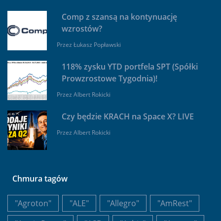
Comp z szansą na kontynuację
wzrostów?
Przez
Łukasz Popławski
118% zysku YTD portfela SPT (Spółki
Prowzrostowe Tygodnia)!
Przez
Albert Rokicki
Czy będzie KRACH na Space X? LIVE
Przez
Albert Rokicki
Chmura tagów
"Agroton"
"ALE"
"Allegro"
"AmRest"