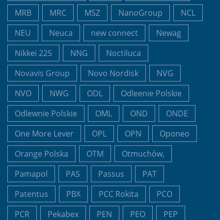
MRB
MRC
MSZ
NanoGroup
NCL
NEU
Neuca
new connect
Newag
Nikkei 225
NNG
Noctiluca
Novavis Group
Novo Nordisk
NVG
NVO
NWG
ODL
Odleenie Polskie
Odlewnie Polskie
OML
OND
ONDE
One More Lever
OPL
OPN
Oponeo
Orange Polska
OTM
Otmuchów,
Pamapol
PAS
Passus
PAT
Patentus
PBX
PCC Rokita
PCO
PCR
Pekabex
PEN
PEO
PEP