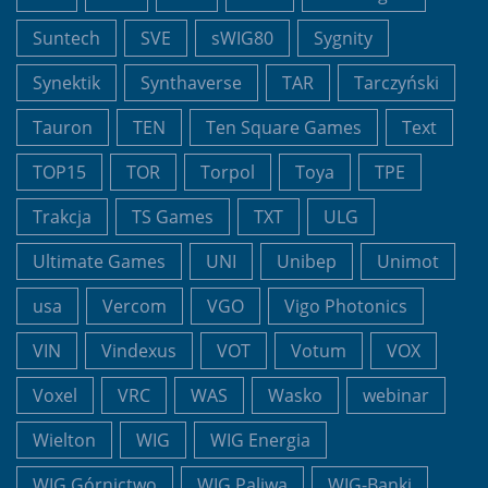
Suntech
SVE
sWIG80
Sygnity
Synektik
Synthaverse
TAR
Tarczyński
Tauron
TEN
Ten Square Games
Text
TOP15
TOR
Torpol
Toya
TPE
Trakcja
TS Games
TXT
ULG
Ultimate Games
UNI
Unibep
Unimot
usa
Vercom
VGO
Vigo Photonics
VIN
Vindexus
VOT
Votum
VOX
Voxel
VRC
WAS
Wasko
webinar
Wielton
WIG
WIG Energia
WIG Górnictwo
WIG Paliwa
WIG-Banki