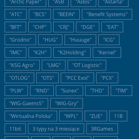
"Arctic Paper"
"ASB
"Asbis"
"Astarta"
"ATC"
"BCS"
"BEEIN"
"Benefit Systems"
"BFT"
"CHP"
"CRJ"
"DGE"
"EAT"
"Grodno"
"HUG"
"Huuuge"
"ICG"
"IMC"
"K2H"
"K2Holding"
"Kernel"
"KSG Agro"
"LMG"
"OT Logistic"
"OTLOG"
"OTS"
"PCC Exol"
"PCX"
"PLW"
"RND"
"Sunex"
"THD"
"TIM"
"WIG-Gaems5"
"WIG-Gry"
"Wirtualna Polska"
"WPL"
"ZUE"
11B
11bit
3 typy na 3 miesiące
3RGames