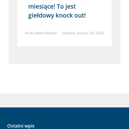
miesiące! To jest
giełdowy knock out!
Przez
Albert Rokicki
Dodano: marzec 26, 2026
Ostatni wpis