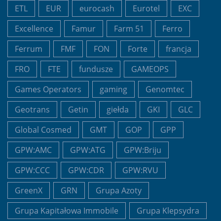
ETL
EUR
eurocash
Eurotel
EXC
Excellence
Famur
Farm 51
Ferro
Ferrum
FMF
FON
Forte
francja
FRO
FTE
fundusze
GAMEOPS
Games Operators
gaming
Genomtec
Geotrans
Getin
giełda
GKI
GLC
Global Cosmed
GMT
GOP
GPP
GPW:AMC
GPW:ATG
GPW:Briju
GPW:CCC
GPW:CDR
GPW:RVU
GreenX
GRN
Grupa Azoty
Grupa Kapitałowa Immobile
Grupa Klepsydra