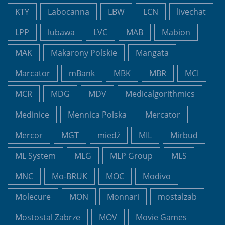
KTY
Labocanna
LBW
LCN
livechat
LPP
lubawa
LVC
MAB
Mabion
MAK
Makarony Polskie
Mangata
Marcator
mBank
MBK
MBR
MCI
MCR
MDG
MDV
Medicalgorithmics
Medinice
Mennica Polska
Mercator
Mercor
MGT
miedź
MIL
Mirbud
ML System
MLG
MLP Group
MLS
MNC
Mo-BRUK
MOC
Modivo
Molecure
MON
Monnari
mostalzab
Mostostal Zabrze
MOV
Movie Games