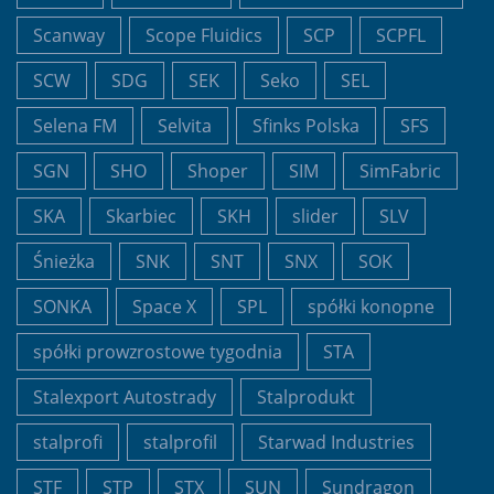
Scanway
Scope Fluidics
SCP
SCPFL
SCW
SDG
SEK
Seko
SEL
Selena FM
Selvita
Sfinks Polska
SFS
SGN
SHO
Shoper
SIM
SimFabric
SKA
Skarbiec
SKH
slider
SLV
Śnieżka
SNK
SNT
SNX
SOK
SONKA
Space X
SPL
spółki konopne
spółki prowzrostowe tygodnia
STA
Stalexport Autostrady
Stalprodukt
stalprofi
stalprofil
Starwad Industries
STF
STP
STX
SUN
Sundragon