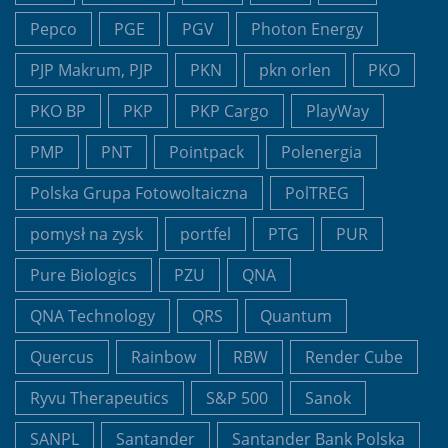
Pepco
PGE
PGV
Photon Energy
PJP Makrum, PJP
PKN
pkn orlen
PKO
PKO BP
PKP
PKP Cargo
PlayWay
PMP
PNT
Pointpack
Polenergia
Polska Grupa Fotowoltaiczna
PolTREG
pomysł na zysk
portfel
PTG
PUR
Pure Biologics
PZU
QNA
QNA Technology
QRS
Quantum
Quercus
Rainbow
RBW
Render Cube
Ryvu Therapeutics
S&P 500
Sanok
SANPL
Santander
Santander Bank Polska