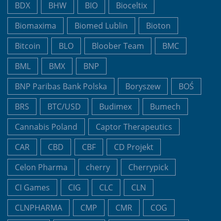
BDX
BHW
BIO
Bioceltix
Biomaxima
Biomed Lublin
Bioton
Bitcoin
BLO
Bloober Team
BMC
BML
BMX
BNP
BNP Paribas Bank Polska
Boryszew
BOŚ
BRS
BTC/USD
Budimex
Bumech
Cannabis Poland
Captor Therapeutics
CAR
CBD
CBF
CD Projekt
Celon Pharma
cherry
Cherrypick
CI Games
CIG
CLC
CLN
CLNPHARMA
CMP
CMR
COG