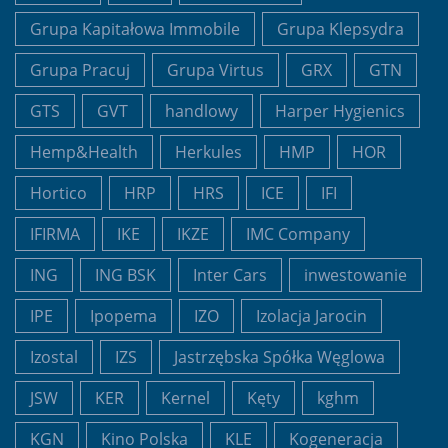
Grupa Kapitałowa Immobile
Grupa Klepsydra
Grupa Pracuj
Grupa Virtus
GRX
GTN
GTS
GVT
handlowy
Harper Hygienics
Hemp&Health
Herkules
HMP
HOR
Hortico
HRP
HRS
ICE
IFI
IFIRMA
IKE
IKZE
IMC Company
ING
ING BSK
Inter Cars
inwestowanie
IPE
Ipopema
IZO
Izolacja Jarocin
Izostal
IZS
Jastrzębska Spółka Węglowa
JSW
KER
Kernel
Kęty
kghm
KGN
Kino Polska
KLE
Kogeneracja