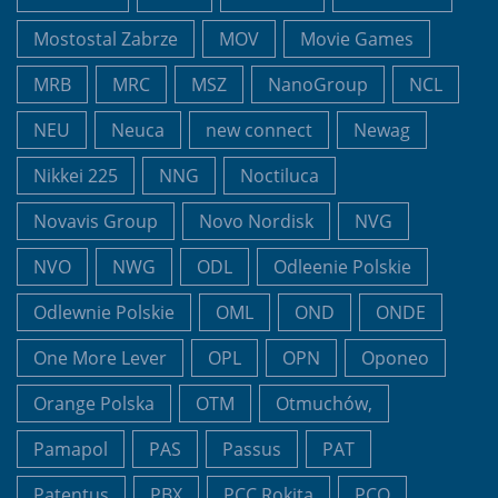
Mostostal Zabrze
MOV
Movie Games
MRB
MRC
MSZ
NanoGroup
NCL
NEU
Neuca
new connect
Newag
Nikkei 225
NNG
Noctiluca
Novavis Group
Novo Nordisk
NVG
NVO
NWG
ODL
Odleenie Polskie
Odlewnie Polskie
OML
OND
ONDE
One More Lever
OPL
OPN
Oponeo
Orange Polska
OTM
Otmuchów,
Pamapol
PAS
Passus
PAT
Patentus
PBX
PCC Rokita
PCO