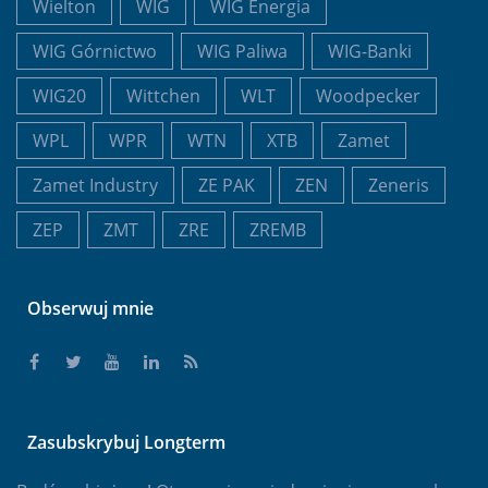
Wielton
WIG
WIG Energia
WIG Górnictwo
WIG Paliwa
WIG-Banki
WIG20
Wittchen
WLT
Woodpecker
WPL
WPR
WTN
XTB
Zamet
Zamet Industry
ZE PAK
ZEN
Zeneris
ZEP
ZMT
ZRE
ZREMB
Obserwuj mnie
Zasubskrybuj Longterm