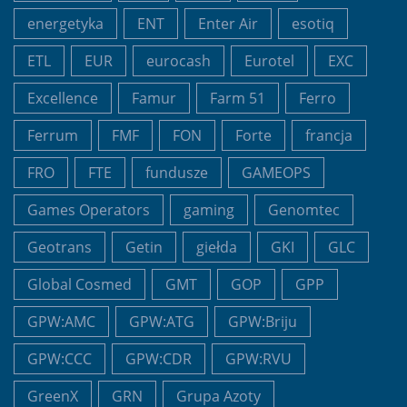
energetyka
ENT
Enter Air
esotiq
ETL
EUR
eurocash
Eurotel
EXC
Excellence
Famur
Farm 51
Ferro
Ferrum
FMF
FON
Forte
francja
FRO
FTE
fundusze
GAMEOPS
Games Operators
gaming
Genomtec
Geotrans
Getin
giełda
GKI
GLC
Global Cosmed
GMT
GOP
GPP
GPW:AMC
GPW:ATG
GPW:Briju
GPW:CCC
GPW:CDR
GPW:RVU
GreenX
GRN
Grupa Azoty