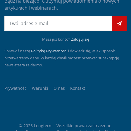
Bądź na bieżąco! Otrzymuj powiadomienia o nowych
artykułach i webinarach.
E-mail
Masz już konto?
Zaloguj się
Sprawdź naszą
Politykę Prywatności
i dowiedz się, w jaki sposób
przetwarzamy dane. W każdej chwili możesz przerwać subskrypcję
newslettera za darmo.
Prywatność
Warunki
O nas
Kontakt
© 2026
Longterm
- Wszelkie prawa zastrzeżone.