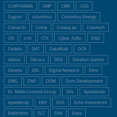
CLNPHARMA
CMP
CMR
COG
Cognor
columbus
Columbus Energy
Comarch
Comp
Creepy Jar
Creotech
CRI
crm
CTX
Cyber_Folks
DAD
Dadelo
DAT
DataWalk
DCR
debiut
Decora
DEG
Detalion Games
Develia
DIG
Digital Network
Dino
DMG
DNP
DOM
Dom Development
Dr. Miele Cosmed Group
DVL
dywidenda
dywidendy
EAH
ECH
Echo Investemnt
Elektrotim
ELT
ENA
Enea