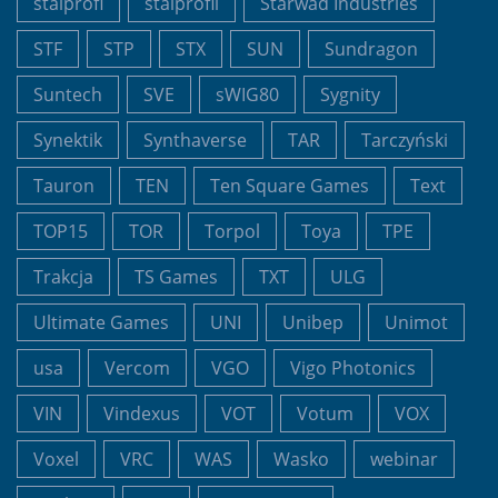
stalprofi
stalprofil
Starwad Industries
STF
STP
STX
SUN
Sundragon
Suntech
SVE
sWIG80
Sygnity
Synektik
Synthaverse
TAR
Tarczyński
Tauron
TEN
Ten Square Games
Text
TOP15
TOR
Torpol
Toya
TPE
Trakcja
TS Games
TXT
ULG
Ultimate Games
UNI
Unibep
Unimot
usa
Vercom
VGO
Vigo Photonics
VIN
Vindexus
VOT
Votum
VOX
Voxel
VRC
WAS
Wasko
webinar