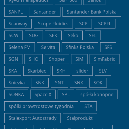
Ryvu Therapeutics
S&P 500
Sanok
SANPL
Santander
Santander Bank Polska
Scanway
Scope Fluidics
SCP
SCPFL
SCW
SDG
SEK
Seko
SEL
Selena FM
Selvita
Sfinks Polska
SFS
SGN
SHO
Shoper
SIM
SimFabric
SKA
Skarbiec
SKH
slider
SLV
Śnieżka
SNK
SNT
SNX
SOK
SONKA
Space X
SPL
spółki konopne
spółki prowzrostowe tygodnia
STA
Stalexport Autostrady
Stalprodukt