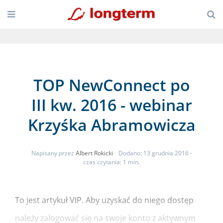
TOP NewConnect po
III kw. 2016 - webinar
Krzyśka Abramowicza
Napisany przez
Albert Rokicki
Dodano: 13 grudnia 2016
-
czas czytania: 1 min.
To jest artykuł VIP. Aby uzyskać do niego dostęp
należy zalogować się na swoje konto z aktywnym