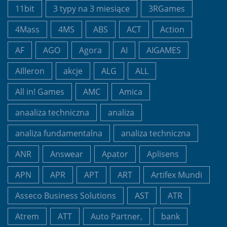
11bit
3 typy na 3 miesiące
3RGames
4Mass
4MS
ABS
ACT
Action
AF
AGO
Agora
AI
AIGAMES
AIlleron
akcje
ALG
ALL
All in! Games
AMC
Amica
anaaliza techniczna
analiza
analiza fundamentalna
analiza techniczna
ANR
Answear
Apator
Aplisens
APN
APR
APT
ART
Artifex Mundi
Asseco Business Solutions
AST
ATR
Atrem
ATT
Auto Partner,
bank