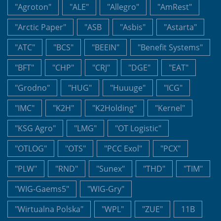
"Agroton"
"ALE"
"Allegro"
"AmRest"
"Arctic Paper"
"ASB
"Asbis"
"Astarta"
"ATC"
"BCS"
"BEEIN"
"Benefit Systems"
"BFT"
"CHP"
"CRJ"
"DGE"
"EAT"
"Grodno"
"HUG"
"Huuuge"
"ICG"
"IMC"
"K2H"
"K2Holding"
"Kernel"
"KSG Agro"
"LMG"
"OT Logistic"
"OTLOG"
"OTS"
"PCC Exol"
"PCX"
"PLW"
"RND"
"Sunex"
"THD"
"TIM"
"WIG-Gaems5"
"WIG-Gry"
"Wirtualna Polska"
"WPL"
"ZUE"
11B