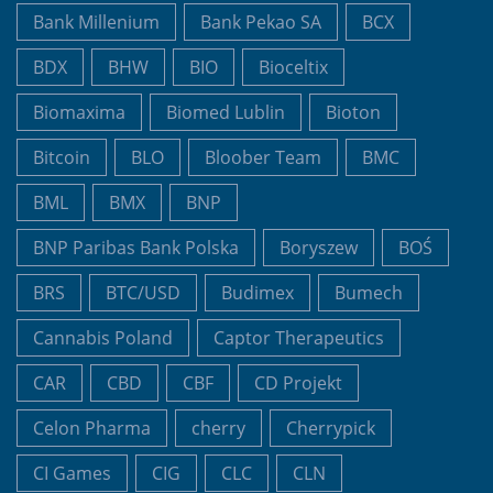
Bank Millenium
Bank Pekao SA
BCX
BDX
BHW
BIO
Bioceltix
Biomaxima
Biomed Lublin
Bioton
Bitcoin
BLO
Bloober Team
BMC
BML
BMX
BNP
BNP Paribas Bank Polska
Boryszew
BOŚ
BRS
BTC/USD
Budimex
Bumech
Cannabis Poland
Captor Therapeutics
CAR
CBD
CBF
CD Projekt
Celon Pharma
cherry
Cherrypick
CI Games
CIG
CLC
CLN