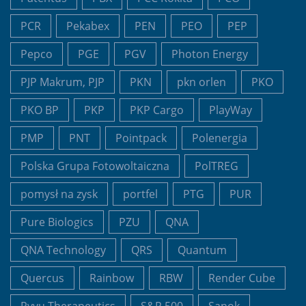
PCR
Pekabex
PEN
PEO
PEP
Pepco
PGE
PGV
Photon Energy
PJP Makrum, PJP
PKN
pkn orlen
PKO
PKO BP
PKP
PKP Cargo
PlayWay
PMP
PNT
Pointpack
Polenergia
Polska Grupa Fotowoltaiczna
PolTREG
pomysł na zysk
portfel
PTG
PUR
Pure Biologics
PZU
QNA
QNA Technology
QRS
Quantum
Quercus
Rainbow
RBW
Render Cube