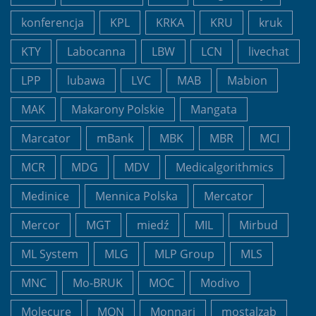
konferencja
KPL
KRKA
KRU
kruk
KTY
Labocanna
LBW
LCN
livechat
LPP
lubawa
LVC
MAB
Mabion
MAK
Makarony Polskie
Mangata
Marcator
mBank
MBK
MBR
MCI
MCR
MDG
MDV
Medicalgorithmics
Medinice
Mennica Polska
Mercator
Mercor
MGT
miedź
MIL
Mirbud
ML System
MLG
MLP Group
MLS
MNC
Mo-BRUK
MOC
Modivo
Molecure
MON
Monnari
mostalzab