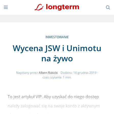
INWESTOWANIE
Wycena JSW i Unimotu
na żywo
Napisany przez
Albert Rokicki
Dodano: 16 grudnia 2019
-
czas czytania: 1 min.
To jest artykuł VIP. Aby uzyskać do niego dostęp
należy zalogować się na swoje konto z aktywnym