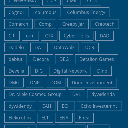
CLNPHARMA
CMP
CMR
COG
Cognor
columbus
Columbus Energy
Comarch
Comp
Creepy Jar
Creotech
CRI
crm
CTX
Cyber_Folks
DAD
Dadelo
DAT
DataWalk
DCR
debiut
Decora
DEG
Detalion Games
Develia
DIG
Digital Network
Dino
DMG
DNP
DOM
Dom Development
Dr. Miele Cosmed Group
DVL
dywidenda
dywidendy
EAH
ECH
Echo Investemnt
Elektrotim
ELT
ENA
Enea