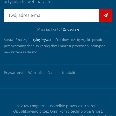
artykułach i webinarach.
E-mail
Masz już konto?
Zaloguj się
Sprawdź naszą
Politykę Prywatności
i dowiedz się, w jaki sposób
przetwarzamy dane. W każdej chwili możesz przerwać subskrypcję
newslettera za darmo.
Prywatność
Warunki
O nas
Kontakt
© 2026
Longterm
- Wszelkie prawa zastrzeżone.
Opublikowano przez
Omnikom
z technologią
Ghost
.