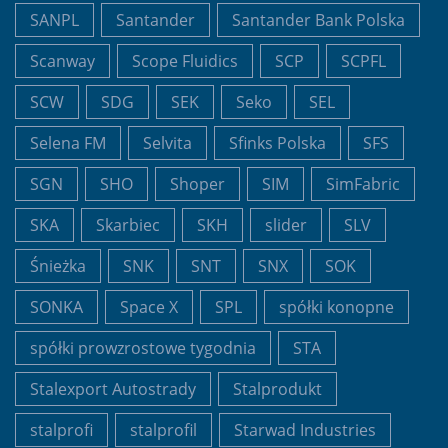
SANPL
Santander
Santander Bank Polska
Scanway
Scope Fluidics
SCP
SCPFL
SCW
SDG
SEK
Seko
SEL
Selena FM
Selvita
Sfinks Polska
SFS
SGN
SHO
Shoper
SIM
SimFabric
SKA
Skarbiec
SKH
slider
SLV
Śnieżka
SNK
SNT
SNX
SOK
SONKA
Space X
SPL
spółki konopne
spółki prowzrostowe tygodnia
STA
Stalexport Autostrady
Stalprodukt
stalprofi
stalprofil
Starwad Industries