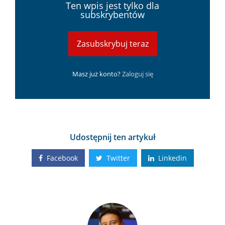
Ten wpis jest tylko dla
subskrybentów
Zasubskrybuj teraz
Masz już konto?
Zaloguj się
Udostępnij ten artykuł
Facebook
Twitter
Linkedin