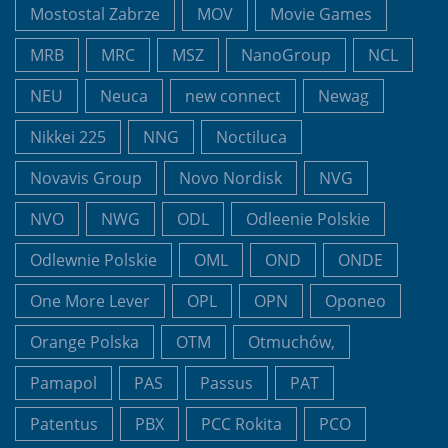
Mostostal Zabrze
MOV
Movie Games
MRB
MRC
MSZ
NanoGroup
NCL
NEU
Neuca
new connect
Newag
Nikkei 225
NNG
Noctiluca
Novavis Group
Novo Nordisk
NVG
NVO
NWG
ODL
Odleenie Polskie
Odlewnie Polskie
OML
OND
ONDE
One More Lever
OPL
OPN
Oponeo
Orange Polska
OTM
Otmuchów,
Pamapol
PAS
Passus
PAT
Patentus
PBX
PCC Rokita
PCO