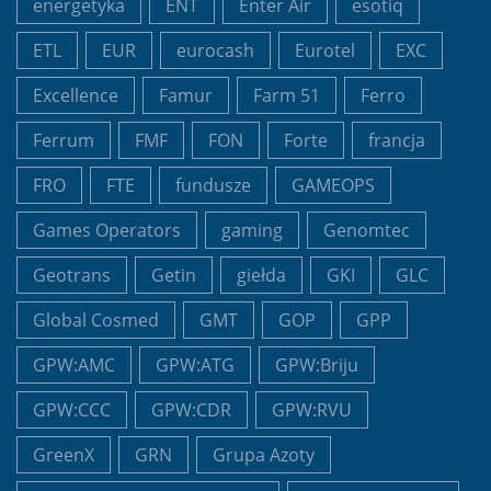
energetyka
ENT
Enter Air
esotiq
ETL
EUR
eurocash
Eurotel
EXC
Excellence
Famur
Farm 51
Ferro
Ferrum
FMF
FON
Forte
francja
FRO
FTE
fundusze
GAMEOPS
Games Operators
gaming
Genomtec
Geotrans
Getin
giełda
GKI
GLC
Global Cosmed
GMT
GOP
GPP
GPW:AMC
GPW:ATG
GPW:Briju
GPW:CCC
GPW:CDR
GPW:RVU
GreenX
GRN
Grupa Azoty