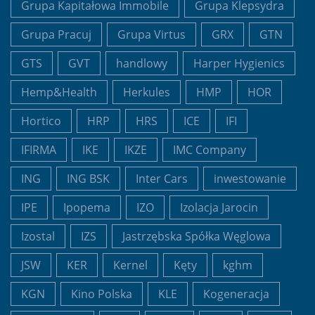
Grupa Kapitałowa Immobile
Grupa Klepsydra
Grupa Pracuj
Grupa Virtus
GRX
GTN
GTS
GVT
handlowy
Harper Hygienics
Hemp&Health
Herkules
HMP
HOR
Hortico
HRP
HRS
ICE
IFI
IFIRMA
IKE
IKZE
IMC Company
ING
ING BSK
Inter Cars
inwestowanie
IPE
Ipopema
IZO
Izolacja Jarocin
Izostal
IZS
Jastrzębska Spółka Węglowa
JSW
KER
Kernel
Kęty
kghm
KGN
Kino Polska
KLE
Kogeneracja