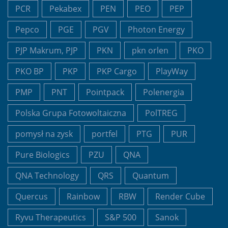
PCR
Pekabex
PEN
PEO
PEP
Pepco
PGE
PGV
Photon Energy
PJP Makrum, PJP
PKN
pkn orlen
PKO
PKO BP
PKP
PKP Cargo
PlayWay
PMP
PNT
Pointpack
Polenergia
Polska Grupa Fotowoltaiczna
PolTREG
pomysł na zysk
portfel
PTG
PUR
Pure Biologics
PZU
QNA
QNA Technology
QRS
Quantum
Quercus
Rainbow
RBW
Render Cube
Ryvu Therapeutics
S&P 500
Sanok