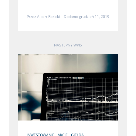
Przez
Albert Rokicki
Dodano: grudzień 11, 2019
NASTĘPNY WPIS
INWESTOWANIE
AKCJE
GIEŁDA