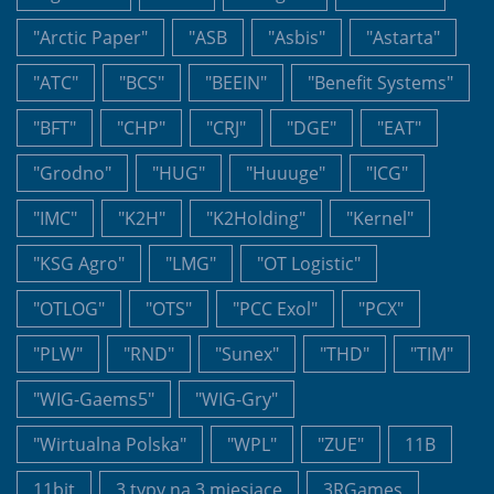
"Arctic Paper"
"ASB
"Asbis"
"Astarta"
"ATC"
"BCS"
"BEEIN"
"Benefit Systems"
"BFT"
"CHP"
"CRJ"
"DGE"
"EAT"
"Grodno"
"HUG"
"Huuuge"
"ICG"
"IMC"
"K2H"
"K2Holding"
"Kernel"
"KSG Agro"
"LMG"
"OT Logistic"
"OTLOG"
"OTS"
"PCC Exol"
"PCX"
"PLW"
"RND"
"Sunex"
"THD"
"TIM"
"WIG-Gaems5"
"WIG-Gry"
"Wirtualna Polska"
"WPL"
"ZUE"
11B
11bit
3 typy na 3 miesiące
3RGames