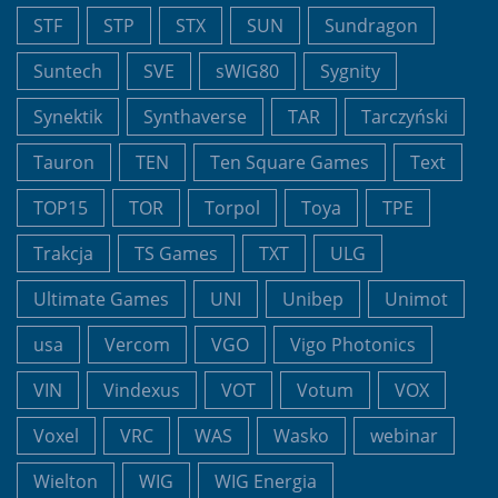
STF
STP
STX
SUN
Sundragon
Suntech
SVE
sWIG80
Sygnity
Synektik
Synthaverse
TAR
Tarczyński
Tauron
TEN
Ten Square Games
Text
TOP15
TOR
Torpol
Toya
TPE
Trakcja
TS Games
TXT
ULG
Ultimate Games
UNI
Unibep
Unimot
usa
Vercom
VGO
Vigo Photonics
VIN
Vindexus
VOT
Votum
VOX
Voxel
VRC
WAS
Wasko
webinar
Wielton
WIG
WIG Energia