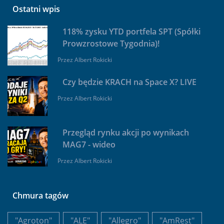
Ostatni wpis
118% zysku YTD portfela SPT (Spółki
Prowzrostowe Tygodnia)!
Przez
Albert Rokicki
Czy będzie KRACH na Space X? LIVE
Przez
Albert Rokicki
Przegląd rynku akcji po wynikach
MAG7 - wideo
Przez
Albert Rokicki
Chmura tagów
"Agroton"
"ALE"
"Allegro"
"AmRest"