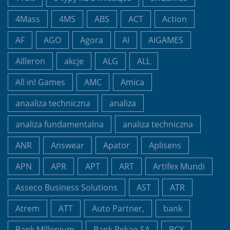
4Mass
4MS
ABS
ACT
Action
AF
AGO
Agora
AI
AIGAMES
AIlleron
akcje
ALG
ALL
All in! Games
AMC
Amica
anaaliza techniczna
analiza
analiza fundamentalna
analiza techniczna
ANR
Answear
Apator
Aplisens
APN
APR
APT
ART
Artifex Mundi
Asseco Business Solutions
AST
ATR
Atrem
ATT
Auto Partner,
bank
Bank Millenium
Bank Pekao SA
BCX