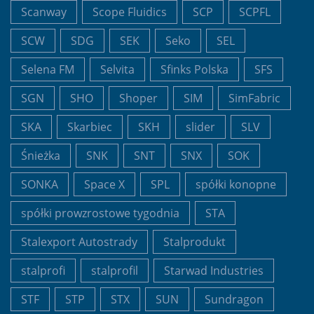
Scanway
Scope Fluidics
SCP
SCPFL
SCW
SDG
SEK
Seko
SEL
Selena FM
Selvita
Sfinks Polska
SFS
SGN
SHO
Shoper
SIM
SimFabric
SKA
Skarbiec
SKH
slider
SLV
Śnieżka
SNK
SNT
SNX
SOK
SONKA
Space X
SPL
spółki konopne
spółki prowzrostowe tygodnia
STA
Stalexport Autostrady
Stalprodukt
stalprofi
stalprofil
Starwad Industries
STF
STP
STX
SUN
Sundragon