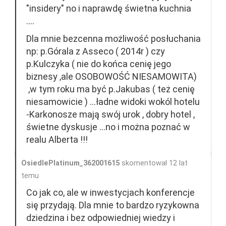
"insidery" no i naprawdę świetna kuchnia
....
Dla mnie bezcenna możliwość posłuchania
np: p.Górala z Asseco ( 2014r ) czy
p.Kulczyka ( nie do końca cenię jego
biznesy ,ale OSOBOWOŚĆ NIESAMOWITA)
,w tym roku ma być p.Jakubas ( też cenię
niesamowicie ) ...ładne widoki wokól hotelu
-Karkonosze mają swój urok , dobry hotel ,
świetne dyskusje ...no i można poznać w
realu Alberta !!!
OsiedlePlatinum_362001615
skomentował 12 lat
temu
Co jak co, ale w inwestycjach konferencje
się przydają. Dla mnie to bardzo ryzykowna
dziedzina i bez odpowiedniej wiedzy i