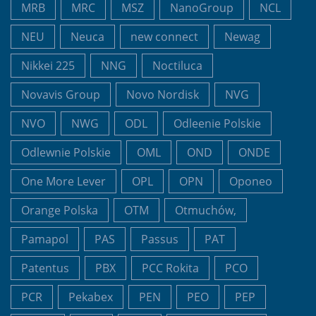
MRB
MRC
MSZ
NanoGroup
NCL
NEU
Neuca
new connect
Newag
Nikkei 225
NNG
Noctiluca
Novavis Group
Novo Nordisk
NVG
NVO
NWG
ODL
Odleenie Polskie
Odlewnie Polskie
OML
OND
ONDE
One More Lever
OPL
OPN
Oponeo
Orange Polska
OTM
Otmuchów,
Pamapol
PAS
Passus
PAT
Patentus
PBX
PCC Rokita
PCO
PCR
Pekabex
PEN
PEO
PEP