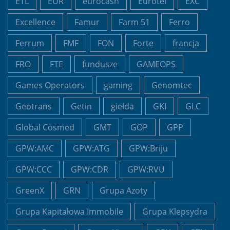
ETL
EUR
eurocash
Eurotel
EXC
Excellence
Famur
Farm 51
Ferro
Ferrum
FMF
FON
Forte
francja
FRO
FTE
fundusze
GAMEOPS
Games Operators
gaming
Genomtec
Geotrans
Getin
giełda
GKI
GLC
Global Cosmed
GMT
GOP
GPP
GPW:AMC
GPW:ATG
GPW:Briju
GPW:CCC
GPW:CDR
GPW:RVU
GreenX
GRN
Grupa Azoty
Grupa Kapitałowa Immobile
Grupa Klepsydra