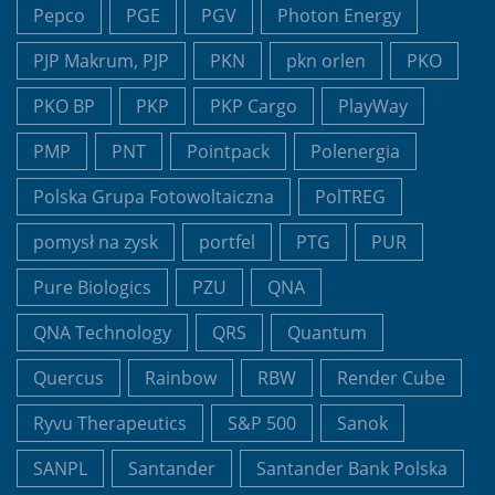
Pepco
PGE
PGV
Photon Energy
PJP Makrum, PJP
PKN
pkn orlen
PKO
PKO BP
PKP
PKP Cargo
PlayWay
PMP
PNT
Pointpack
Polenergia
Polska Grupa Fotowoltaiczna
PolTREG
pomysł na zysk
portfel
PTG
PUR
Pure Biologics
PZU
QNA
QNA Technology
QRS
Quantum
Quercus
Rainbow
RBW
Render Cube
Ryvu Therapeutics
S&P 500
Sanok
SANPL
Santander
Santander Bank Polska