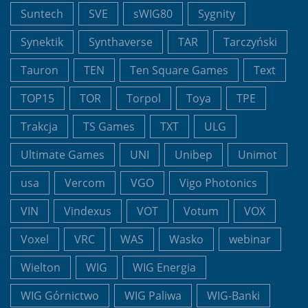
Suntech
SVE
sWIG80
Sygnity
Synektik
Synthaverse
TAR
Tarczyński
Tauron
TEN
Ten Square Games
Text
TOP15
TOR
Torpol
Toya
TPE
Trakcja
TS Games
TXT
ULG
Ultimate Games
UNI
Unibep
Unimot
usa
Vercom
VGO
Vigo Photonics
VIN
Vindexus
VOT
Votum
VOX
Voxel
VRC
WAS
Wasko
webinar
Wielton
WIG
WIG Energia
WIG Górnictwo
WIG Paliwa
WIG-Banki