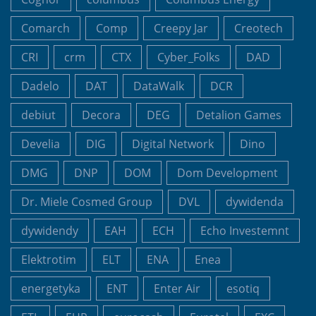
Comarch
Comp
Creepy Jar
Creotech
CRI
crm
CTX
Cyber_Folks
DAD
Dadelo
DAT
DataWalk
DCR
debiut
Decora
DEG
Detalion Games
Develia
DIG
Digital Network
Dino
DMG
DNP
DOM
Dom Development
Dr. Miele Cosmed Group
DVL
dywidenda
dywidendy
EAH
ECH
Echo Investemnt
Elektrotim
ELT
ENA
Enea
energetyka
ENT
Enter Air
esotiq