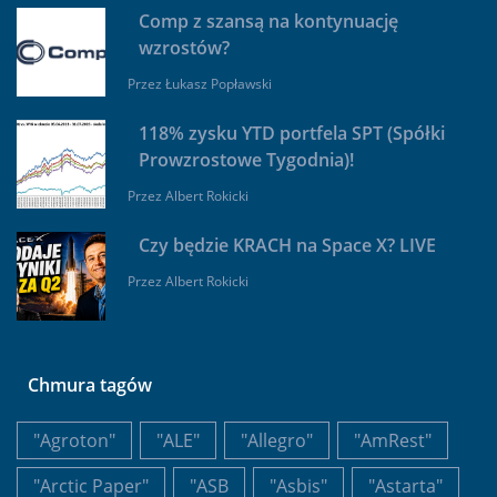
Comp z szansą na kontynuację
wzrostów?
Przez
Łukasz Popławski
118% zysku YTD portfela SPT (Spółki
Prowzrostowe Tygodnia)!
Przez
Albert Rokicki
Czy będzie KRACH na Space X? LIVE
Przez
Albert Rokicki
Chmura tagów
"Agroton"
"ALE"
"Allegro"
"AmRest"
"Arctic Paper"
"ASB
"Asbis"
"Astarta"