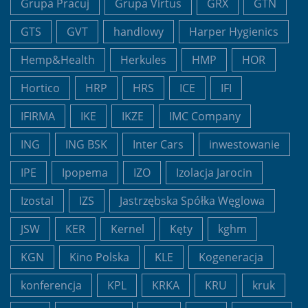
Grupa Pracuj
Grupa Virtus
GRX
GTN
GTS
GVT
handlowy
Harper Hygienics
Hemp&Health
Herkules
HMP
HOR
Hortico
HRP
HRS
ICE
IFI
IFIRMA
IKE
IKZE
IMC Company
ING
ING BSK
Inter Cars
inwestowanie
IPE
Ipopema
IZO
Izolacja Jarocin
Izostal
IZS
Jastrzębska Spółka Węglowa
JSW
KER
Kernel
Kęty
kghm
KGN
Kino Polska
KLE
Kogeneracja
konferencja
KPL
KRKA
KRU
kruk