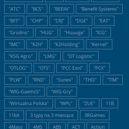
"ATC"
"BCS"
"BEEIN"
"Benefit Systems"
"BFT"
"CHP"
"CRJ"
"DGE"
"EAT"
"Grodno"
"HUG"
"Huuuge"
"ICG"
"IMC"
"K2H"
"K2Holding"
"Kernel"
"KSG Agro"
"LMG"
"OT Logistic"
"OTLOG"
"OTS"
"PCC Exol"
"PCX"
"PLW"
"RND"
"Sunex"
"THD"
"TIM"
"WIG-Gaems5"
"WIG-Gry"
"Wirtualna Polska"
"WPL"
"ZUE"
11B
11bit
3 typy na 3 miesiące
3RGames
4Mass
4MS
ABS
ACT
Action