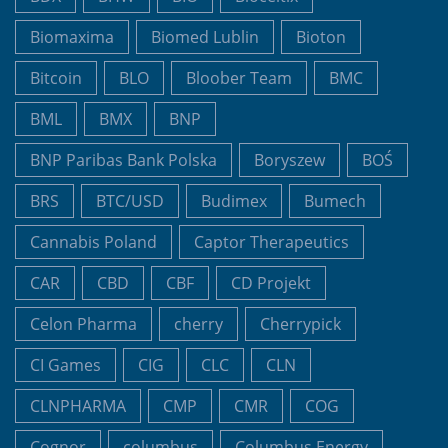
Biomaxima
Biomed Lublin
Bioton
Bitcoin
BLO
Bloober Team
BMC
BML
BMX
BNP
BNP Paribas Bank Polska
Boryszew
BOŚ
BRS
BTC/USD
Budimex
Bumech
Cannabis Poland
Captor Therapeutics
CAR
CBD
CBF
CD Projekt
Celon Pharma
cherry
Cherrypick
CI Games
CIG
CLC
CLN
CLNPHARMA
CMP
CMR
COG
Cognor
columbus
Columbus Energy