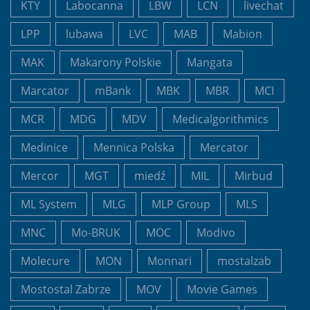
KTY
Labocanna
LBW
LCN
livechat
LPP
lubawa
LVC
MAB
Mabion
MAK
Makarony Polskie
Mangata
Marcator
mBank
MBK
MBR
MCI
MCR
MDG
MDV
Medicalgorithmics
Medinice
Mennica Polska
Mercator
Mercor
MGT
miedź
MIL
Mirbud
ML System
MLG
MLP Group
MLS
MNC
Mo-BRUK
MOC
Modivo
Molecure
MON
Monnari
mostalzab
Mostostal Zabrze
MOV
Movie Games