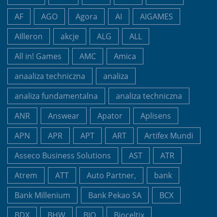
AF
AGO
Agora
AI
AIGAMES
AIlleron
akcje
ALG
ALL
All in! Games
AMC
Amica
anaaliza techniczna
analiza
analiza fundamentalna
analiza techniczna
ANR
Answear
Apator
Aplisens
APN
APR
APT
ART
Artifex Mundi
Asseco Business Solutions
AST
ATR
Atrem
ATT
Auto Partner,
bank
Bank Millenium
Bank Pekao SA
BCX
BDX
BHW
BIO
Bioceltix