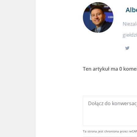
Alb
Niezal
giełdz
Ten artykuł ma
0 kome
Ta strona jest chroniona przez reCA