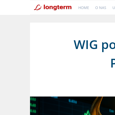
HOME
O NAS
U
WIG po