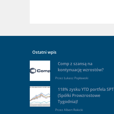
Ostatni wpis
Comp z szansą na
kontynuację wzrostów?
Przez
Łukasz Popławski
118% zysku YTD portfela SPT
(Spółki Prowzrostowe
Tygodnia)!
Przez
Albert Rokicki