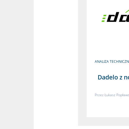
ANALIZA TECHNICZ
Dadelo z 
Przez
Łukasz Popławs