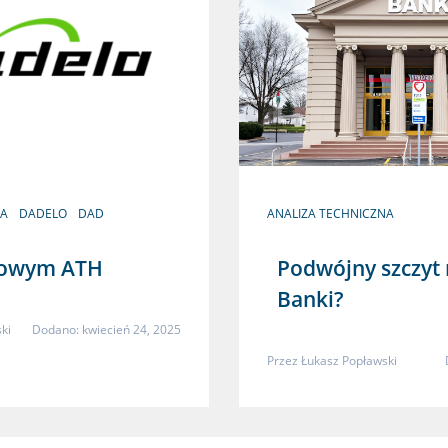
NA
DADELO
DAD
ANALIZA TECHNICZNA
nowym ATH
Podwójny szczyt
Banki?
ki
Dodano: kwiecień 24, 2025
Przez
Łukasz Popławski