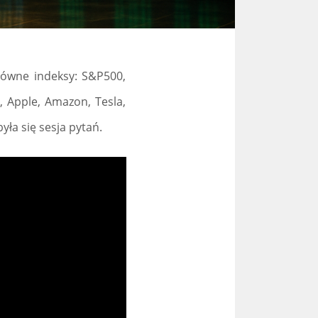
łówne indeksy: S&P500,
, Apple, Amazon, Tesla,
yła się sesja pytań.