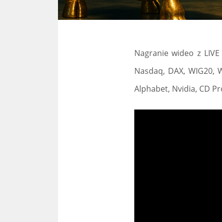
Nagranie wideo z LIVE
Nasdaq, DAX, WIG20, WI
Alphabet, Nvidia, CD Pro