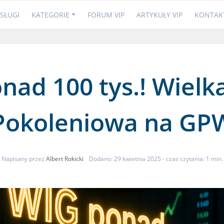
SŁUGI
KATEGORIE
FORUM VIP
ARTYKUŁY VIP
KONTAK
nad 100 tys.! Wielk
Pokoleniowa na GP
Napisany przez
Albert Rokicki
Dodano: 29 kwietnia 2025
- czas czytania: 1 min.