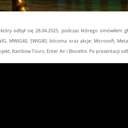
 który odbył się 28.04.2025, podczas którego omówiłem g
G, MWIG40, SWIG80, bitcoina oraz akcje: Microsoft, Meta
jekt, Rainbow Tours, Enter Air i Bioceltix. Po prezentacji odb