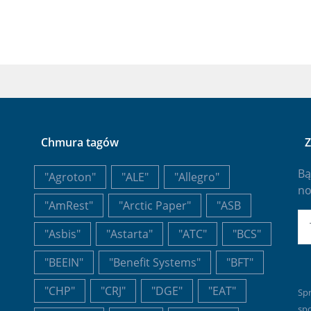
Chmura tagów
Z
Bą
"Agroton"
"ALE"
"Allegro"
no
"AmRest"
"Arctic Paper"
"ASB
E-
"Asbis"
"Astarta"
"ATC"
"BCS"
"BEEIN"
"Benefit Systems"
"BFT"
"CHP"
"CRJ"
"DGE"
"EAT"
Sp
sp