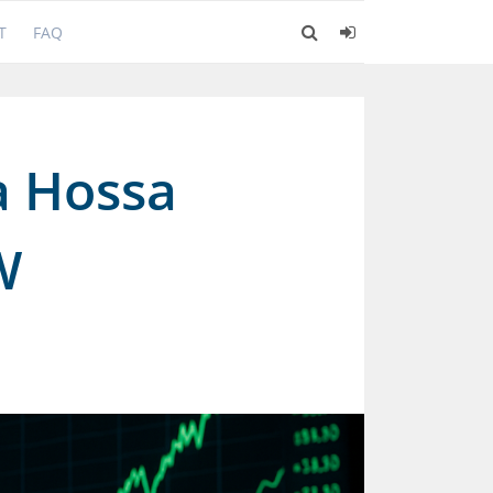
T
FAQ
a Hossa
W