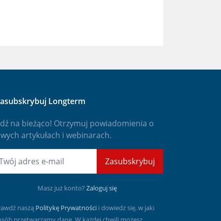
asubskrybuj Longterm
dź na bieżąco! Otrzymuj powiadomienia o
wych artykułach i webinarach.
mail
Zasubskrybuj
Masz już konto?
Zaloguj się
rawdź naszą
Politykę Prywatności
i dowiedz się, w jaki
osób przetwarzamy dane. W każdej chwili możesz