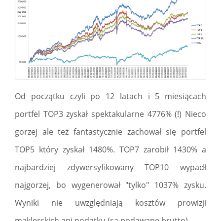
Od początku czyli po 12 latach i 5 miesiącach
portfel TOP3 zyskał spektakularne 4776% (!) Nieco
gorzej ale też fantastycznie zachował się portfel
TOP5 który zyskał 1480%. TOP7 zarobił 1430% a
najbardziej zdywersyfikowany TOP10 wypadł
najgorzej, bo wygenerował "tylko" 1037% zysku.
Wyniki nie uwzględniają kosztów prowizji
maklerskich ani podatku (są podawane brutto).