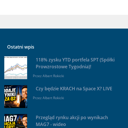
Ostatni wpis
118% zysku YTD portfela SPT (Spółki
Prowzrostowe Tygodnia)!
Przez
Albert Rokicki
Czy będzie KRACH na Space X? LIVE
Przez
Albert Rokicki
Przegląd rynku akcji po wynikach
MAG7 - wideo