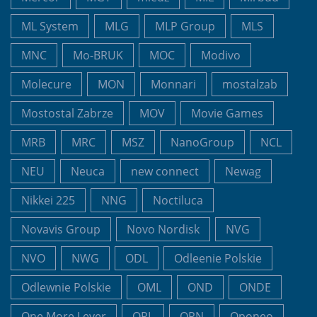
ML System
MLG
MLP Group
MLS
MNC
Mo-BRUK
MOC
Modivo
Molecure
MON
Monnari
mostalzab
Mostostal Zabrze
MOV
Movie Games
MRB
MRC
MSZ
NanoGroup
NCL
NEU
Neuca
new connect
Newag
Nikkei 225
NNG
Noctiluca
Novavis Group
Novo Nordisk
NVG
NVO
NWG
ODL
Odleenie Polskie
Odlewnie Polskie
OML
OND
ONDE
One More Lever
OPL
OPN
Oponeo