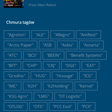
Przez
Albert Rokicki
Chmura tagów
"Agroton"
"ALE"
"Allegro"
"AmRest"
"Arctic Paper"
"ASB
"Asbis"
"Astarta"
"ATC"
"BCS"
"BEEIN"
"Benefit Systems"
"BFT"
"CHP"
"CRJ"
"DGE"
"EAT"
"Grodno"
"HUG"
"Huuuge"
"ICG"
"IMC"
"K2H"
"K2Holding"
"Kernel"
"KSG Agro"
"LMG"
"OT Logistic"
"OTLOG"
"OTS"
"PCC Exol"
"PCX"