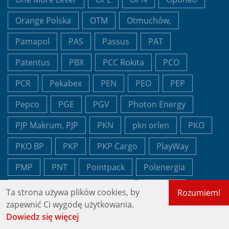
Orange Polska
OTM
Otmuchów,
Pamapol
PAS
Passus
PAT
Patentus
PBX
PCC Rokita
PCO
PCR
Pekabex
PEN
PEO
PEP
Pepco
PGE
PGV
Photon Energy
PJP Makrum, PJP
PKN
pkn orlen
PKO
PKO BP
PKP
PKP Cargo
PlayWay
PMP
PNT
Pointpack
Polenergia
Polska Grupa Fotowoltaiczna
PolTREG
Ta strona używa plików cookies, by
Rozumiem!
zapewnić Ci wygodę użytkowania.
pomysł na zysk
portfel
PTG
PUR
Dowiedz się więcej