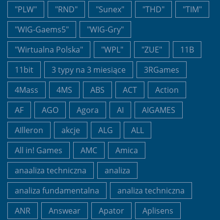
"PLW"
"RND"
"Sunex"
"THD"
"TIM"
"WIG-Gaems5"
"WIG-Gry"
"Wirtualna Polska"
"WPL"
"ZUE"
11B
11bit
3 typy na 3 miesiące
3RGames
4Mass
4MS
ABS
ACT
Action
AF
AGO
Agora
AI
AIGAMES
AIlleron
akcje
ALG
ALL
All in! Games
AMC
Amica
anaaliza techniczna
analiza
analiza fundamentalna
analiza techniczna
ANR
Answear
Apator
Aplisens