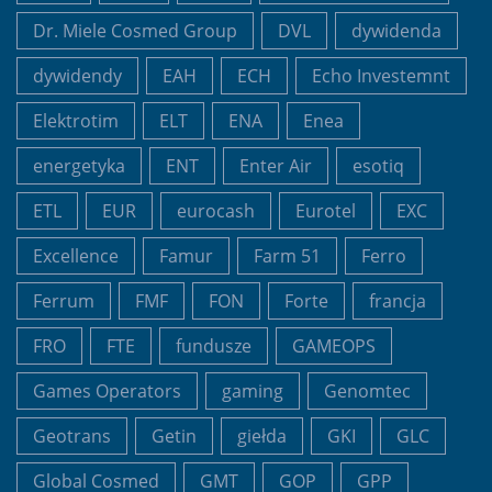
Dr. Miele Cosmed Group
DVL
dywidenda
dywidendy
EAH
ECH
Echo Investemnt
Elektrotim
ELT
ENA
Enea
energetyka
ENT
Enter Air
esotiq
ETL
EUR
eurocash
Eurotel
EXC
Excellence
Famur
Farm 51
Ferro
Ferrum
FMF
FON
Forte
francja
FRO
FTE
fundusze
GAMEOPS
Games Operators
gaming
Genomtec
Geotrans
Getin
giełda
GKI
GLC
Global Cosmed
GMT
GOP
GPP