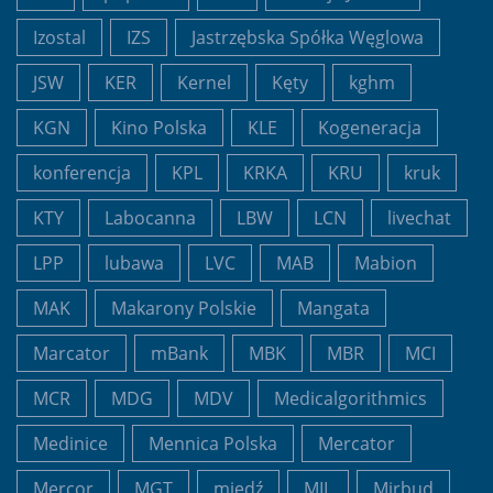
Izostal
IZS
Jastrzębska Spółka Węglowa
JSW
KER
Kernel
Kęty
kghm
KGN
Kino Polska
KLE
Kogeneracja
konferencja
KPL
KRKA
KRU
kruk
KTY
Labocanna
LBW
LCN
livechat
LPP
lubawa
LVC
MAB
Mabion
MAK
Makarony Polskie
Mangata
Marcator
mBank
MBK
MBR
MCI
MCR
MDG
MDV
Medicalgorithmics
Medinice
Mennica Polska
Mercator
Mercor
MGT
miedź
MIL
Mirbud