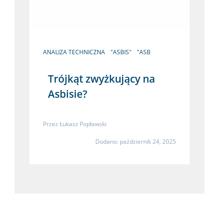
ANALIZA TECHNICZNA
"ASBIS"
"ASB
Trójkąt zwyżkujący na
Asbisie?
Przez
Łukasz Popławski
Dodano: październik 24, 2025