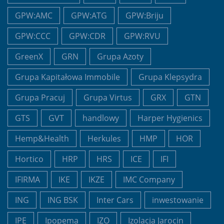
GPW:AMC
GPW:ATG
GPW:Briju
GPW:CCC
GPW:CDR
GPW:RVU
GreenX
GRN
Grupa Azoty
Grupa Kapitałowa Immobile
Grupa Klepsydra
Grupa Pracuj
Grupa Virtus
GRX
GTN
GTS
GVT
handlowy
Harper Hygienics
Hemp&Health
Herkules
HMP
HOR
Hortico
HRP
HRS
ICE
IFI
IFIRMA
IKE
IKZE
IMC Company
ING
ING BSK
Inter Cars
inwestowanie
IPE
Ipopema
IZO
Izolacja Jarocin