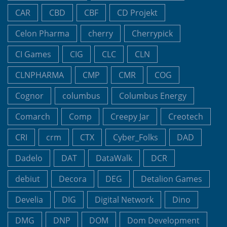
CAR
CBD
CBF
CD Projekt
Celon Pharma
cherry
Cherrypick
CI Games
CIG
CLC
CLN
CLNPHARMA
CMP
CMR
COG
Cognor
columbus
Columbus Energy
Comarch
Comp
Creepy Jar
Creotech
CRI
crm
CTX
Cyber_Folks
DAD
Dadelo
DAT
DataWalk
DCR
debiut
Decora
DEG
Detalion Games
Develia
DIG
Digital Network
Dino
DMG
DNP
DOM
Dom Development