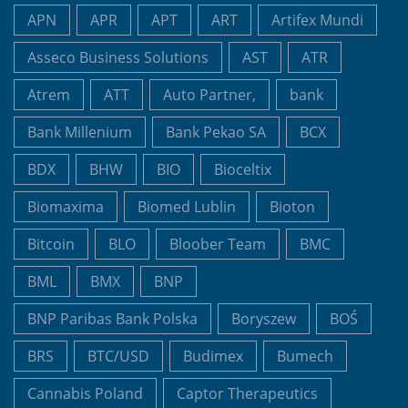
APN
APR
APT
ART
Artifex Mundi
Asseco Business Solutions
AST
ATR
Atrem
ATT
Auto Partner,
bank
Bank Millenium
Bank Pekao SA
BCX
BDX
BHW
BIO
Bioceltix
Biomaxima
Biomed Lublin
Bioton
Bitcoin
BLO
Bloober Team
BMC
BML
BMX
BNP
BNP Paribas Bank Polska
Boryszew
BOŚ
BRS
BTC/USD
Budimex
Bumech
Cannabis Poland
Captor Therapeutics