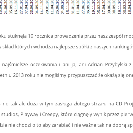
oku stuknęła 10 rocznica prowadzenia przez nasz zespół mod
w skład których wchodzą najlepsze spółki z naszych ranking
 najśmielsze oczekiwania i ani ja, ani Adrian Przybylski
wietniu 2013 roku nie mogliśmy przypuszczać że okażą się on
 no tak ale duża w tym zasługa złotego strzału na CD Proj
studios, Playway i Creepy, które ciągnęły wynik przez pierws
dzie nie chodzi o to aby zarabiać i nie ważne tak na dobrą sp