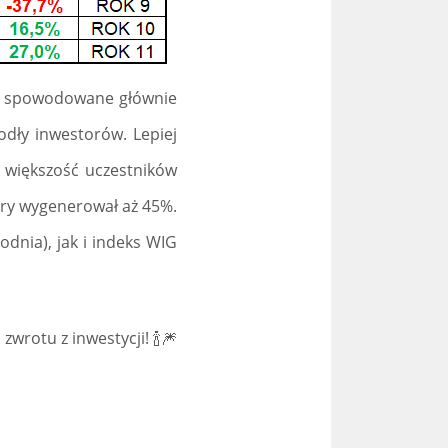
ło spowodowane głównie
odły inwestorów. Lepiej
z większość uczestników
óry wygenerował aż 45%.
dnia), jak i indeks WIG
wrotu z inwestycji! 🍾🎆