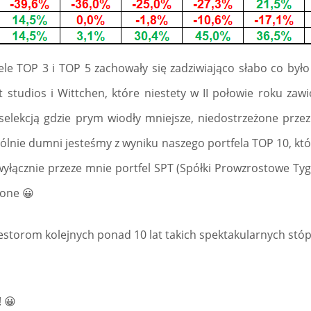
ele TOP 3 i TOP 5 zachowały się zadziwiająco słabo co by
 studios i Wittchen, które niestety w II połowie roku zawi
elekcją gdzie prym wiodły mniejsze, niedostrzeżone prze
ólnie dumni jesteśmy z wyniku naszego portfela TOP 10, kt
ącznie przeze mnie portfel SPT (Spółki Prowzrostowe Tygo
zone 😀
torom kolejnych ponad 10 lat takich spektakularnych stóp z
 😀