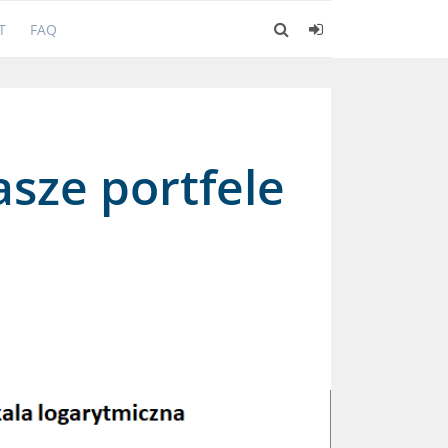
T
FAQ
asze portfele
!