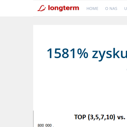
HOME
O NAS
U
1581% zysku 