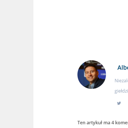
Alb
Niezal
giełdz
Ten artykuł ma
4 kome