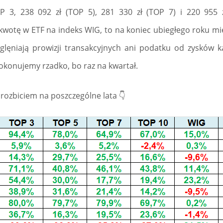
P 3, 238 092 zł (TOP 5), 281 330 zł (TOP 7) i 220 955
kwotę w ETF na indeks WIG, to na koniec ubiegłego roku miel
zglęniają prowizji transakcyjnych ani podatku od zysków k
dokonujemy rzadko, bo raz na kwartał.
z rozbiciem na poszczególne lata 👇