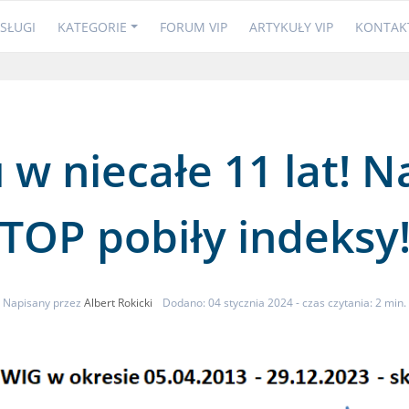
SŁUGI
KATEGORIE
FORUM VIP
ARTYKUŁY VIP
KONTAK
w niecałe 11 lat! N
TOP pobiły indeksy
Napisany przez
Albert Rokicki
Dodano: 04 stycznia 2024
- czas czytania: 2 min.