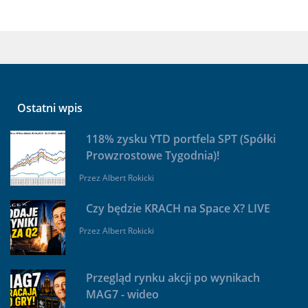
Ostatni wpis
118% zysku YTD portfela SPT (Spółki
Prowzrostowe Tygodnia)!
Przez
Albert Rokicki
Czy będzie KRACH na Space X? LIVE
Przez
Albert Rokicki
Przegląd rynku akcji po wynikach
MAG7 - wideo