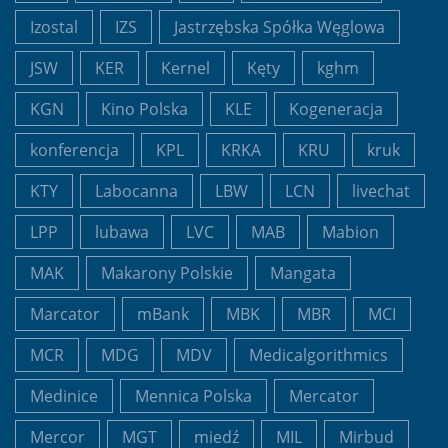
Izostal
IZS
Jastrzębska Spółka Węglowa
JSW
KER
Kernel
Kęty
kghm
KGN
Kino Polska
KLE
Kogeneracja
konferencja
KPL
KRKA
KRU
kruk
KTY
Labocanna
LBW
LCN
livechat
LPP
lubawa
LVC
MAB
Mabion
MAK
Makarony Polskie
Mangata
Marcator
mBank
MBK
MBR
MCI
MCR
MDG
MDV
Medicalgorithmics
Medinice
Mennica Polska
Mercator
Mercor
MGT
miedź
MIL
Mirbud