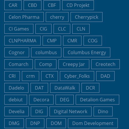
CAR
CBD
CBF
CD Projekt
Celon Pharma
cherry
Cherrypick
CI Games
CIG
CLC
CLN
CLNPHARMA
CMP
CMR
COG
Cognor
columbus
Columbus Energy
Comarch
Comp
Creepy Jar
Creotech
CRI
crm
CTX
Cyber_Folks
DAD
Dadelo
DAT
DataWalk
DCR
debiut
Decora
DEG
Detalion Games
Develia
DIG
Digital Network
Dino
DMG
DNP
DOM
Dom Development