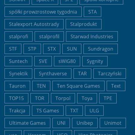
spółki prowzrostowe tygodnia
STA
Stalexport Autostrady
Stalprodukt
stalprofi
stalprofil
Starwad Industries
STF
STP
STX
SUN
Sundragon
Suntech
SVE
sWIG80
Sygnity
Synektik
Synthaverse
TAR
Tarczyński
Tauron
TEN
Ten Square Games
Text
TOP15
TOR
Torpol
Toya
TPE
Trakcja
TS Games
TXT
ULG
Ultimate Games
UNI
Unibep
Unimot