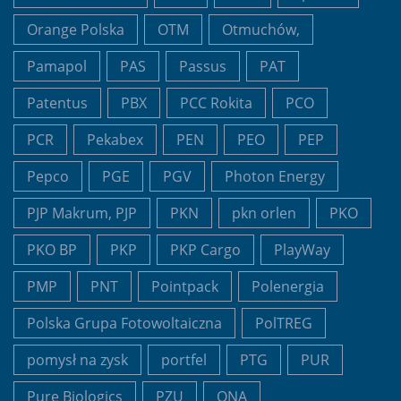
Orange Polska
OTM
Otmuchów,
Pamapol
PAS
Passus
PAT
Patentus
PBX
PCC Rokita
PCO
PCR
Pekabex
PEN
PEO
PEP
Pepco
PGE
PGV
Photon Energy
PJP Makrum, PJP
PKN
pkn orlen
PKO
PKO BP
PKP
PKP Cargo
PlayWay
PMP
PNT
Pointpack
Polenergia
Polska Grupa Fotowoltaiczna
PolTREG
pomysł na zysk
portfel
PTG
PUR
Pure Biologics
PZU
QNA