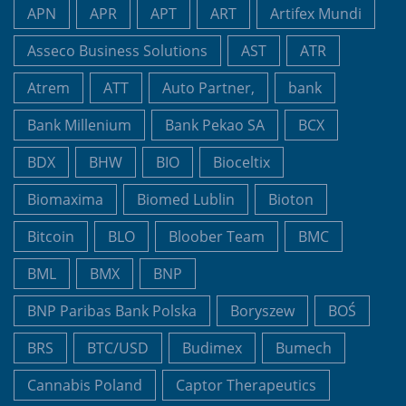
APN
APR
APT
ART
Artifex Mundi
Asseco Business Solutions
AST
ATR
Atrem
ATT
Auto Partner,
bank
Bank Millenium
Bank Pekao SA
BCX
BDX
BHW
BIO
Bioceltix
Biomaxima
Biomed Lublin
Bioton
Bitcoin
BLO
Bloober Team
BMC
BML
BMX
BNP
BNP Paribas Bank Polska
Boryszew
BOŚ
BRS
BTC/USD
Budimex
Bumech
Cannabis Poland
Captor Therapeutics