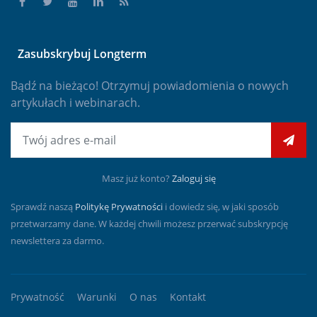
Zasubskrybuj Longterm
Bądź na bieżąco! Otrzymuj powiadomienia o nowych
artykułach i webinarach.
E-mail
Masz już konto?
Zaloguj się
Sprawdź naszą
Politykę Prywatności
i dowiedz się, w jaki sposób
przetwarzamy dane. W każdej chwili możesz przerwać subskrypcję
newslettera za darmo.
Prywatność
Warunki
O nas
Kontakt