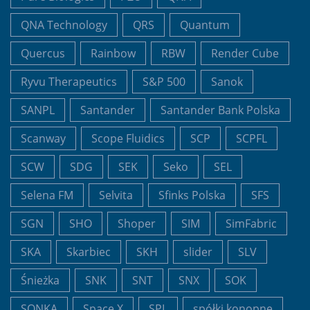
QNA Technology
QRS
Quantum
Quercus
Rainbow
RBW
Render Cube
Ryvu Therapeutics
S&P 500
Sanok
SANPL
Santander
Santander Bank Polska
Scanway
Scope Fluidics
SCP
SCPFL
SCW
SDG
SEK
Seko
SEL
Selena FM
Selvita
Sfinks Polska
SFS
SGN
SHO
Shoper
SIM
SimFabric
SKA
Skarbiec
SKH
slider
SLV
Śnieżka
SNK
SNT
SNX
SOK
SONKA
Space X
SPL
spółki konopne