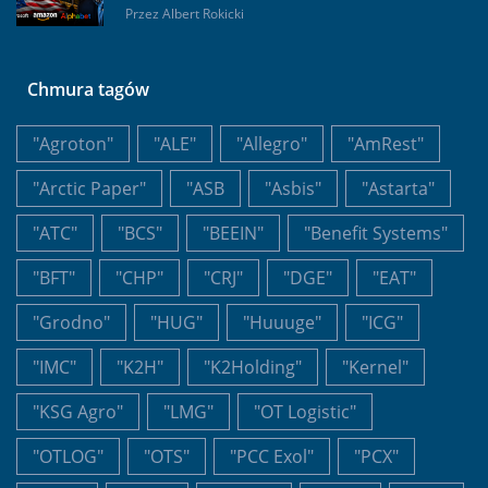
Przez
Albert Rokicki
Chmura tagów
"Agroton"
"ALE"
"Allegro"
"AmRest"
"Arctic Paper"
"ASB
"Asbis"
"Astarta"
"ATC"
"BCS"
"BEEIN"
"Benefit Systems"
"BFT"
"CHP"
"CRJ"
"DGE"
"EAT"
"Grodno"
"HUG"
"Huuuge"
"ICG"
"IMC"
"K2H"
"K2Holding"
"Kernel"
"KSG Agro"
"LMG"
"OT Logistic"
"OTLOG"
"OTS"
"PCC Exol"
"PCX"