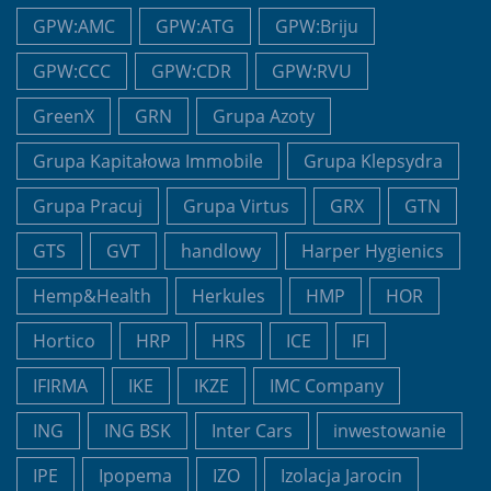
GPW:AMC
GPW:ATG
GPW:Briju
GPW:CCC
GPW:CDR
GPW:RVU
GreenX
GRN
Grupa Azoty
Grupa Kapitałowa Immobile
Grupa Klepsydra
Grupa Pracuj
Grupa Virtus
GRX
GTN
GTS
GVT
handlowy
Harper Hygienics
Hemp&Health
Herkules
HMP
HOR
Hortico
HRP
HRS
ICE
IFI
IFIRMA
IKE
IKZE
IMC Company
ING
ING BSK
Inter Cars
inwestowanie
IPE
Ipopema
IZO
Izolacja Jarocin