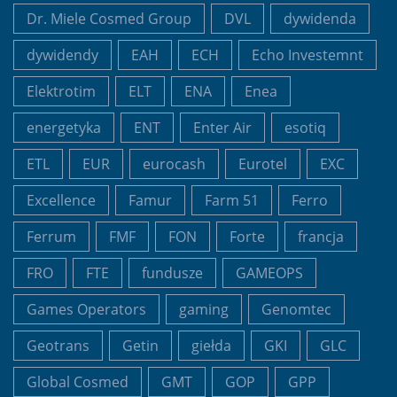
Dr. Miele Cosmed Group
DVL
dywidenda
dywidendy
EAH
ECH
Echo Investemnt
Elektrotim
ELT
ENA
Enea
energetyka
ENT
Enter Air
esotiq
ETL
EUR
eurocash
Eurotel
EXC
Excellence
Famur
Farm 51
Ferro
Ferrum
FMF
FON
Forte
francja
FRO
FTE
fundusze
GAMEOPS
Games Operators
gaming
Genomtec
Geotrans
Getin
giełda
GKI
GLC
Global Cosmed
GMT
GOP
GPP