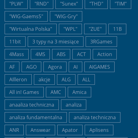
"PLW"
"RND"
"Sunex"
"THD"
"TIM"
"WIG-Gaems5"
"WIG-Gry"
"Wirtualna Polska"
"WPL"
"ZUE"
11B
11bit
3 typy na 3 miesiące
3RGames
4Mass
4MS
ABS
ACT
Action
AF
AGO
Agora
AI
AIGAMES
AIlleron
akcje
ALG
ALL
All in! Games
AMC
Amica
anaaliza techniczna
analiza
analiza fundamentalna
analiza techniczna
ANR
Answear
Apator
Aplisens