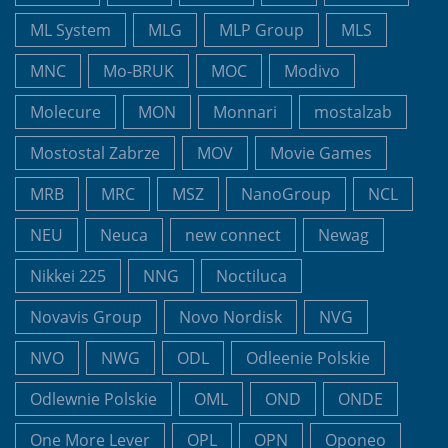
ML System
MLG
MLP Group
MLS
MNC
Mo-BRUK
MOC
Modivo
Molecure
MON
Monnari
mostalzab
Mostostal Zabrze
MOV
Movie Games
MRB
MRC
MSZ
NanoGroup
NCL
NEU
Neuca
new connect
Newag
Nikkei 225
NNG
Noctiluca
Novavis Group
Novo Nordisk
NVG
NVO
NWG
ODL
Odleenie Polskie
Odlewnie Polskie
OML
OND
ONDE
One More Lever
OPL
OPN
Oponeo