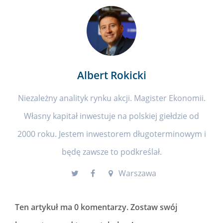
Albert Rokicki
Niezależny analityk rynku akcji. Magister Ekonomii.
Własny kapitał inwestuje na polskiej giełdzie od
2000 roku. Jestem inwestorem długoterminowym i
będę zawsze to podkreślał.
Warszawa
Ten artykuł ma
0 komentarzy
. Zostaw swój