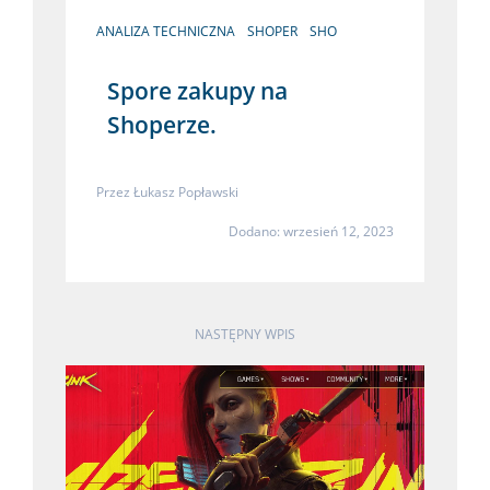
ANALIZA TECHNICZNA
SHOPER
SHO
Spore zakupy na
Shoperze.
Przez
Łukasz Popławski
Dodano: wrzesień 12, 2023
NASTĘPNY WPIS