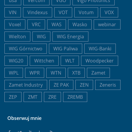
usa
Vercom
VGO
Vigo Photonics
VIN
Vindexus
VOT
Votum
VOX
Voxel
VRC
WAS
Wasko
webinar
Wielton
WIG
WIG Energia
WIG Górnictwo
WIG Paliwa
WIG-Banki
WIG20
Wittchen
WLT
Woodpecker
WPL
WPR
WTN
XTB
Zamet
Zamet Industry
ZE PAK
ZEN
Zeneris
ZEP
ZMT
ZRE
ZREMB
Obserwuj mnie