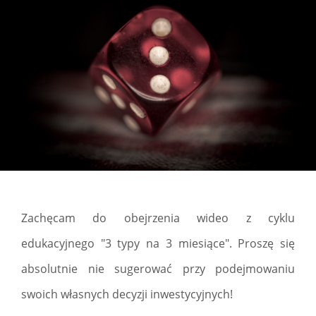
Zachęcam do obejrzenia wideo z cyklu
edukacyjnego "3 typy na 3 miesiące". Proszę się
absolutnie nie sugerować przy podejmowaniu
swoich własnych decyzji inwestycyjnych!