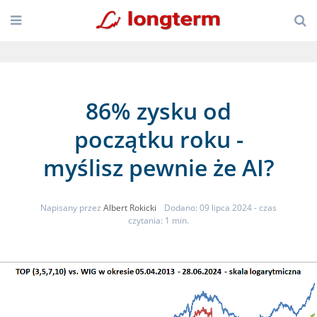
86% zysku od
początku roku -
myślisz pewnie że AI?
Napisany przez
Albert Rokicki
Dodano: 09 lipca 2024
- czas
czytania: 1 min.