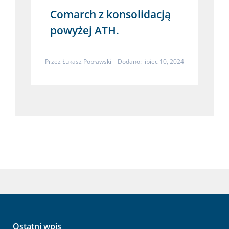
Comarch z konsolidacją
powyżej ATH.
Przez
Łukasz Popławski
Dodano: lipiec 10, 2024
Ostatni wpis