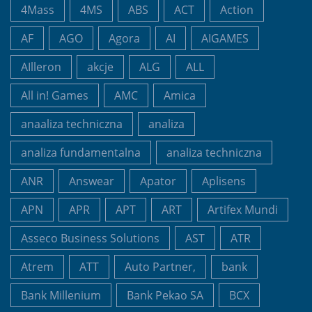
4Mass
4MS
ABS
ACT
Action
AF
AGO
Agora
AI
AIGAMES
AIlleron
akcje
ALG
ALL
All in! Games
AMC
Amica
anaaliza techniczna
analiza
analiza fundamentalna
analiza techniczna
ANR
Answear
Apator
Aplisens
APN
APR
APT
ART
Artifex Mundi
Asseco Business Solutions
AST
ATR
Atrem
ATT
Auto Partner,
bank
Bank Millenium
Bank Pekao SA
BCX