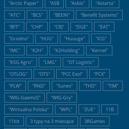
"Arctic Paper"
"ASB
"Asbis"
"Astarta"
"ATC"
"BCS"
"BEEIN"
"Benefit Systems"
"BFT"
"CHP"
"CRJ"
"DGE"
"EAT"
"Grodno"
"HUG"
"Huuuge"
"ICG"
"IMC"
"K2H"
"K2Holding"
"Kernel"
"KSG Agro"
"LMG"
"OT Logistic"
"OTLOG"
"OTS"
"PCC Exol"
"PCX"
"PLW"
"RND"
"Sunex"
"THD"
"TIM"
"WIG-Gaems5"
"WIG-Gry"
"Wirtualna Polska"
"WPL"
"ZUE"
11B
11bit
3 typy na 3 miesiące
3RGames