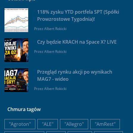
118% zysku YTD portfela SPT (Spółki
Prowzrostowe Tygodnia)!
Przez
Albert Rokicki
Czy będzie KRACH na Space X? LIVE
Przez
Albert Rokicki
Przegląd rynku akcji po wynikach
MAG7 - wideo
Przez
Albert Rokicki
Chmura tagów
"Agroton"
"ALE"
"Allegro"
"AmRest"