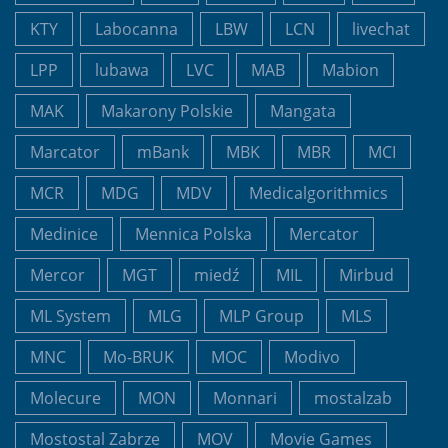
KTY
Labocanna
LBW
LCN
livechat
LPP
lubawa
LVC
MAB
Mabion
MAK
Makarony Polskie
Mangata
Marcator
mBank
MBK
MBR
MCI
MCR
MDG
MDV
Medicalgorithmics
Medinice
Mennica Polska
Mercator
Mercor
MGT
miedź
MIL
Mirbud
ML System
MLG
MLP Group
MLS
MNC
Mo-BRUK
MOC
Modivo
Molecure
MON
Monnari
mostalzab
Mostostal Zabrze
MOV
Movie Games