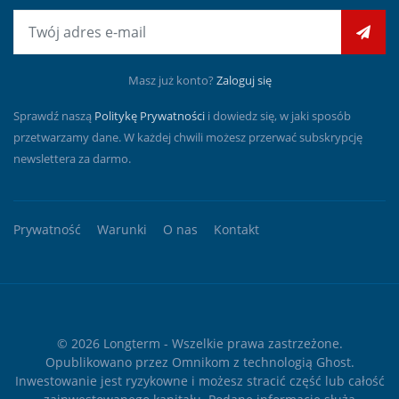
E-mail
Masz już konto?
Zaloguj się
Sprawdź naszą
Politykę Prywatności
i dowiedz się, w jaki sposób
przetwarzamy dane. W każdej chwili możesz przerwać subskrypcję
newslettera za darmo.
Prywatność
Warunki
O nas
Kontakt
© 2026
Longterm
- Wszelkie prawa zastrzeżone.
Opublikowano przez
Omnikom
z technologią
Ghost
.
Inwestowanie jest ryzykowne i możesz stracić część lub całość