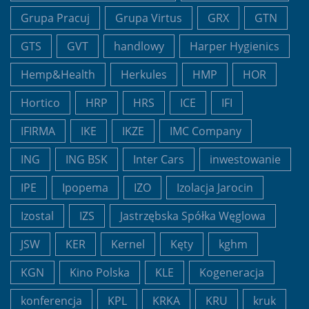
Grupa Pracuj
Grupa Virtus
GRX
GTN
GTS
GVT
handlowy
Harper Hygienics
Hemp&Health
Herkules
HMP
HOR
Hortico
HRP
HRS
ICE
IFI
IFIRMA
IKE
IKZE
IMC Company
ING
ING BSK
Inter Cars
inwestowanie
IPE
Ipopema
IZO
Izolacja Jarocin
Izostal
IZS
Jastrzębska Spółka Węglowa
JSW
KER
Kernel
Kęty
kghm
KGN
Kino Polska
KLE
Kogeneracja
konferencja
KPL
KRKA
KRU
kruk