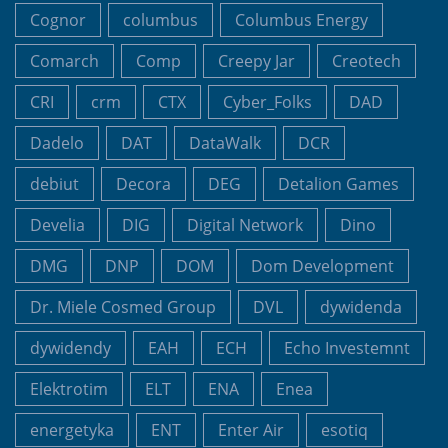
Cognor
columbus
Columbus Energy
Comarch
Comp
Creepy Jar
Creotech
CRI
crm
CTX
Cyber_Folks
DAD
Dadelo
DAT
DataWalk
DCR
debiut
Decora
DEG
Detalion Games
Develia
DIG
Digital Network
Dino
DMG
DNP
DOM
Dom Development
Dr. Miele Cosmed Group
DVL
dywidenda
dywidendy
EAH
ECH
Echo Investemnt
Elektrotim
ELT
ENA
Enea
energetyka
ENT
Enter Air
esotiq