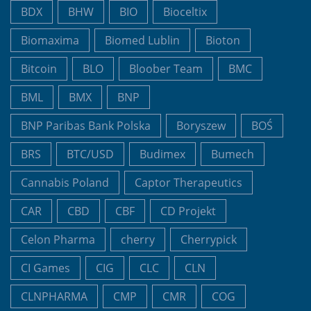
BDX
BHW
BIO
Bioceltix
Biomaxima
Biomed Lublin
Bioton
Bitcoin
BLO
Bloober Team
BMC
BML
BMX
BNP
BNP Paribas Bank Polska
Boryszew
BOŚ
BRS
BTC/USD
Budimex
Bumech
Cannabis Poland
Captor Therapeutics
CAR
CBD
CBF
CD Projekt
Celon Pharma
cherry
Cherrypick
CI Games
CIG
CLC
CLN
CLNPHARMA
CMP
CMR
COG