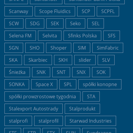
Scanway
Scope Fluidics
SCP
SCPFL
SCW
SDG
SEK
Seko
SEL
Selena FM
Selvita
Sfinks Polska
SFS
SGN
SHO
Shoper
SIM
SimFabric
SKA
Skarbiec
SKH
slider
SLV
Śnieżka
SNK
SNT
SNX
SOK
SONKA
Space X
SPL
spółki konopne
spółki prowzrostowe tygodnia
STA
Stalexport Autostrady
Stalprodukt
stalprofi
stalprofil
Starwad Industries
STF
STP
STX
SUN
Sundragon