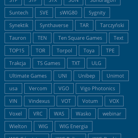
Suntech
SVE
sWIG80
Sygnity
Synektik
Synthaverse
TAR
Tarczyński
Tauron
TEN
Ten Square Games
Text
TOP15
TOR
Torpol
Toya
TPE
Trakcja
TS Games
TXT
ULG
Ultimate Games
UNI
Unibep
Unimot
usa
Vercom
VGO
Vigo Photonics
VIN
Vindexus
VOT
Votum
VOX
Voxel
VRC
WAS
Wasko
webinar
Wielton
WIG
WIG Energia