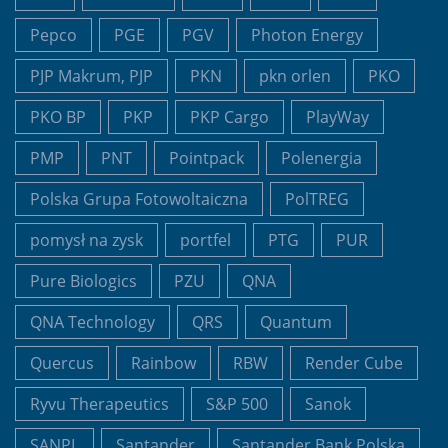
Pepco
PGE
PGV
Photon Energy
PJP Makrum, PJP
PKN
pkn orlen
PKO
PKO BP
PKP
PKP Cargo
PlayWay
PMP
PNT
Pointpack
Polenergia
Polska Grupa Fotowoltaiczna
PolTREG
pomysł na zysk
portfel
PTG
PUR
Pure Biologics
PZU
QNA
QNA Technology
QRS
Quantum
Quercus
Rainbow
RBW
Render Cube
Ryvu Therapeutics
S&P 500
Sanok
SANPL
Santander
Santander Bank Polska