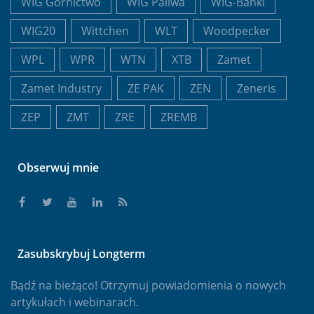
WIG Górnictwo
WIG Paliwa
WIG-Banki
WIG20
Wittchen
WLT
Woodpecker
WPL
WPR
WTN
XTB
Zamet
Zamet Industry
ZE PAK
ZEN
Zeneris
ZEP
ZMT
ZRE
ZREMB
Obserwuj mnie
Zasubskrybuj Longterm
Bądź na bieżąco! Otrzymuj powiadomienia o nowych
artykułach i webinarach.