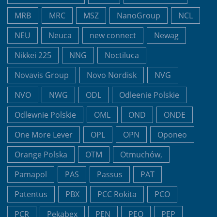
MRB
MRC
MSZ
NanoGroup
NCL
NEU
Neuca
new connect
Newag
Nikkei 225
NNG
Noctiluca
Novavis Group
Novo Nordisk
NVG
NVO
NWG
ODL
Odleenie Polskie
Odlewnie Polskie
OML
OND
ONDE
One More Lever
OPL
OPN
Oponeo
Orange Polska
OTM
Otmuchów,
Pamapol
PAS
Passus
PAT
Patentus
PBX
PCC Rokita
PCO
PCR
Pekabex
PEN
PEO
PEP