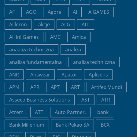
AF
AGO
Agora
AI
AIGAMES
AIlleron
akcje
ALG
ALL
All in! Games
AMC
Amica
anaaliza techniczna
analiza
analiza fundamentalna
analiza techniczna
ANR
Answear
Apator
Aplisens
APN
APR
APT
ART
Artifex Mundi
Asseco Business Solutions
AST
ATR
Atrem
ATT
Auto Partner,
bank
Bank Millenium
Bank Pekao SA
BCX