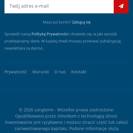
E-mail
Masz już konto?
Zaloguj się
Sprawdź naszą
Politykę Prywatności
i dowiedz się, w jaki sposób
przetwarzamy dane. W każdej chwili możesz przerwać subskrypcję
newslettera za darmo.
Prywatność
Warunki
O nas
Kontakt
© 2026
Longterm
- Wszelkie prawa zastrzeżone.
Opublikowano przez
Omnikom
z technologią
Ghost
.
Inwestowanie jest ryzykowne i możesz stracić część lub całość
zainwestowanego kapitału. Podane informacje służą