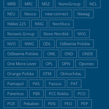
MRB
MRC
MSZ
NanoGroup
NCL
NEU
Neuca
new connect
Newag
Nikkei 225
NNG
Noctiluca
Novavis Group
Novo Nordisk
NVG
NVO
NWG
ODL
Odleenie Polskie
Odlewnie Polskie
OML
OND
ONDE
One More Lever
OPL
OPN
Oponeo
Orange Polska
OTM
Otmuchów,
Pamapol
PAS
Passus
PAT
Patentus
PBX
PCC Rokita
PCO
PCR
Pekabex
PEN
PEO
PEP