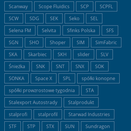
Scanway
Scope Fluidics
SCP
SCPFL
SCW
SDG
SEK
Seko
SEL
Selena FM
Selvita
Sfinks Polska
SFS
SGN
SHO
Shoper
SIM
SimFabric
SKA
Skarbiec
SKH
slider
SLV
Śnieżka
SNK
SNT
SNX
SOK
SONKA
Space X
SPL
spółki konopne
spółki prowzrostowe tygodnia
STA
Stalexport Autostrady
Stalprodukt
stalprofi
stalprofil
Starwad Industries
STF
STP
STX
SUN
Sundragon