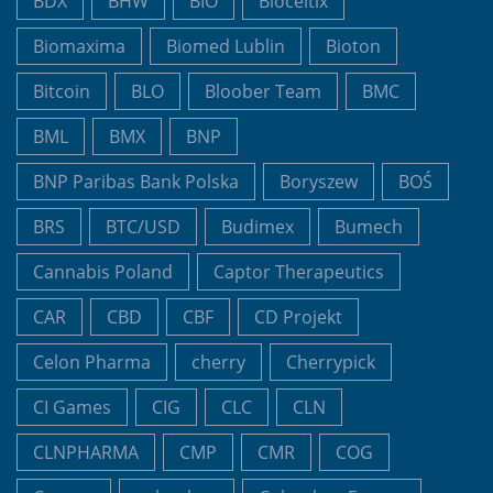
BDX
BHW
BIO
Bioceltix
Biomaxima
Biomed Lublin
Bioton
Bitcoin
BLO
Bloober Team
BMC
BML
BMX
BNP
BNP Paribas Bank Polska
Boryszew
BOŚ
BRS
BTC/USD
Budimex
Bumech
Cannabis Poland
Captor Therapeutics
CAR
CBD
CBF
CD Projekt
Celon Pharma
cherry
Cherrypick
CI Games
CIG
CLC
CLN
CLNPHARMA
CMP
CMR
COG