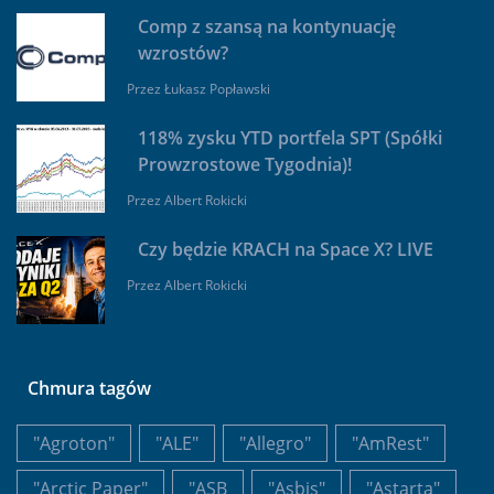
Comp z szansą na kontynuację
wzrostów?
Przez
Łukasz Popławski
118% zysku YTD portfela SPT (Spółki
Prowzrostowe Tygodnia)!
Przez
Albert Rokicki
Czy będzie KRACH na Space X? LIVE
Przez
Albert Rokicki
Chmura tagów
"Agroton"
"ALE"
"Allegro"
"AmRest"
"Arctic Paper"
"ASB
"Asbis"
"Astarta"