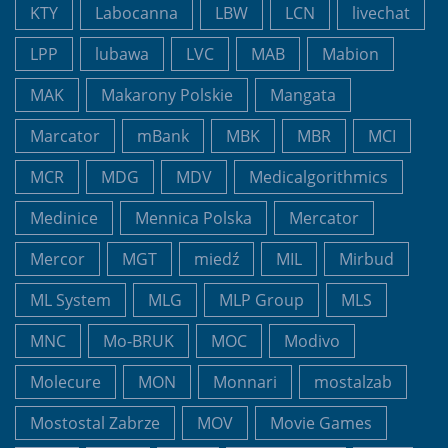
KTY
Labocanna
LBW
LCN
livechat
LPP
lubawa
LVC
MAB
Mabion
MAK
Makarony Polskie
Mangata
Marcator
mBank
MBK
MBR
MCI
MCR
MDG
MDV
Medicalgorithmics
Medinice
Mennica Polska
Mercator
Mercor
MGT
miedź
MIL
Mirbud
ML System
MLG
MLP Group
MLS
MNC
Mo-BRUK
MOC
Modivo
Molecure
MON
Monnari
mostalzab
Mostostal Zabrze
MOV
Movie Games