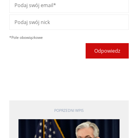
*Pole obowiązkowe
Odpowiedz
POPRZEDNI WPIS