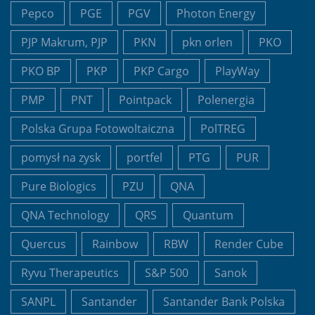
Pepco
PGE
PGV
Photon Energy
PJP Makrum, PJP
PKN
pkn orlen
PKO
PKO BP
PKP
PKP Cargo
PlayWay
PMP
PNT
Pointpack
Polenergia
Polska Grupa Fotowoltaiczna
PolTREG
pomysł na zysk
portfel
PTG
PUR
Pure Biologics
PZU
QNA
QNA Technology
QRS
Quantum
Quercus
Rainbow
RBW
Render Cube
Ryvu Therapeutics
S&P 500
Sanok
SANPL
Santander
Santander Bank Polska