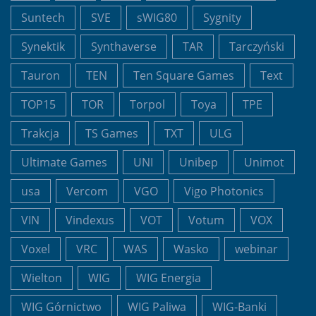
Suntech
SVE
sWIG80
Sygnity
Synektik
Synthaverse
TAR
Tarczyński
Tauron
TEN
Ten Square Games
Text
TOP15
TOR
Torpol
Toya
TPE
Trakcja
TS Games
TXT
ULG
Ultimate Games
UNI
Unibep
Unimot
usa
Vercom
VGO
Vigo Photonics
VIN
Vindexus
VOT
Votum
VOX
Voxel
VRC
WAS
Wasko
webinar
Wielton
WIG
WIG Energia
WIG Górnictwo
WIG Paliwa
WIG-Banki