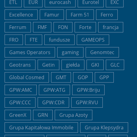
ETL
EUR
eurocash
Eurotel
EXC
Excellence
Famur
Farm 51
Ferro
Ferrum
FMF
FON
Forte
francja
FRO
FTE
fundusze
GAMEOPS
Games Operators
gaming
Genomtec
Geotrans
Getin
giełda
GKI
GLC
Global Cosmed
GMT
GOP
GPP
GPW:AMC
GPW:ATG
GPW:Briju
GPW:CCC
GPW:CDR
GPW:RVU
GreenX
GRN
Grupa Azoty
Grupa Kapitałowa Immobile
Grupa Klepsydra