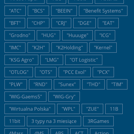
"ATC"
"BCS"
"BEEIN"
"Benefit Systems"
"BFT"
"CHP"
"CRJ"
"DGE"
"EAT"
"Grodno"
"HUG"
"Huuuge"
"ICG"
"IMC"
"K2H"
"K2Holding"
"Kernel"
"KSG Agro"
"LMG"
"OT Logistic"
"OTLOG"
"OTS"
"PCC Exol"
"PCX"
"PLW"
"RND"
"Sunex"
"THD"
"TIM"
"WIG-Gaems5"
"WIG-Gry"
"Wirtualna Polska"
"WPL"
"ZUE"
11B
11bit
3 typy na 3 miesiące
3RGames
4Mass
4MS
ABS
ACT
Action