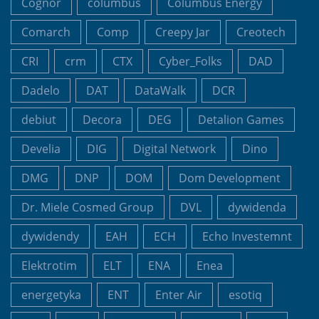
Cognor
columbus
Columbus Energy
Comarch
Comp
Creepy Jar
Creotech
CRI
crm
CTX
Cyber_Folks
DAD
Dadelo
DAT
DataWalk
DCR
debiut
Decora
DEG
Detalion Games
Develia
DIG
Digital Network
Dino
DMG
DNP
DOM
Dom Development
Dr. Miele Cosmed Group
DVL
dywidenda
dywidendy
EAH
ECH
Echo Investemnt
Elektrotim
ELT
ENA
Enea
energetyka
ENT
Enter Air
esotiq