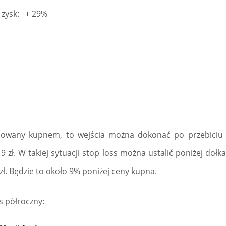
, zysk: + 29%
eresowany kupnem, to wejścia można dokonać po przebic
 zł. W takiej sytuacji stop loss można ustalić poniżej dołk
ł. Będzie to około 9% poniżej ceny kupna.
s półroczny: