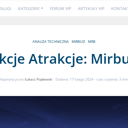
SŁUGI
KATEGORIE
FORUM VIP
ARTYKUŁY VIP
KONTAK
ANALIZA TECHNICZNA
MIRBUD
MRB
kcje Atrakcje: Mirb
Napisany przez
Łukasz Popławski
Dodano: 17 lutego 2024
- czas czytania: 3 min