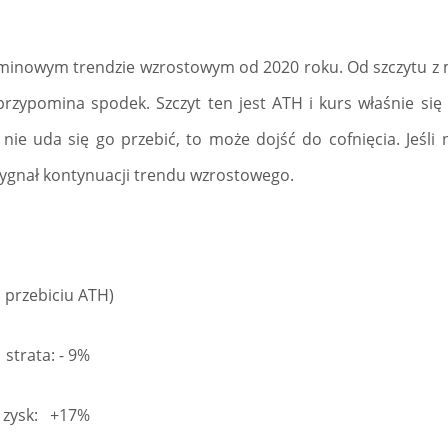
minowym trendzie wzrostowym od 2020 roku. Od szczytu z 
przypomina spodek. Szczyt ten jest ATH i kurs właśnie się d
i nie uda się go przebić, to może dojść do cofnięcia. Jeśli
 sygnał kontynuacji trendu wzrostowego.
przebiciu ATH)
trata: - 9%
, zysk: +17%