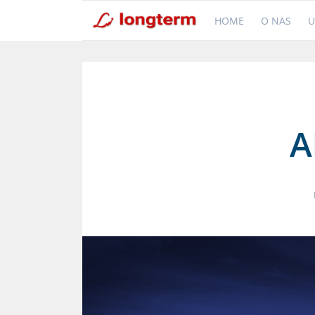
HOME
O NAS
U
A