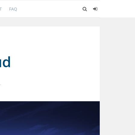
T
FAQ
ud
.