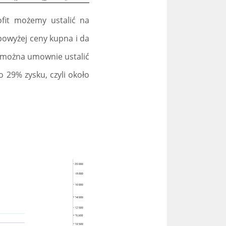
ofit możemy ustalić na
 powyżej ceny kupna i da
t można umownie ustalić
ło 29% zysku, czyli około