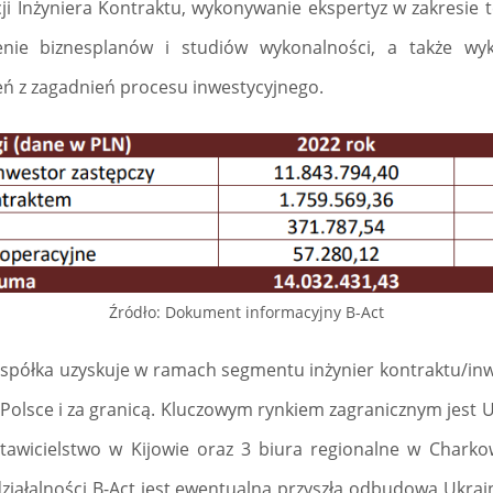
nkcji Inżyniera Kontraktu, wykonywanie ekspertyz w zakresie
nie biznesplanów i studiów wykonalności, a także wyk
ń z zagadnień procesu inwestycyjnego.
Źródło: Dokument informacyjny B-Act
półka uzyskuje w ramach segmentu inżynier kontraktu/inw
 Polsce i za granicą. Kluczowym rynkiem zagranicznym jest U
tawicielstwo w Kijowie oraz 3 biura regionalne w Charkow
ziałalności B-Act jest ewentualna przyszła odbudowa Ukrai