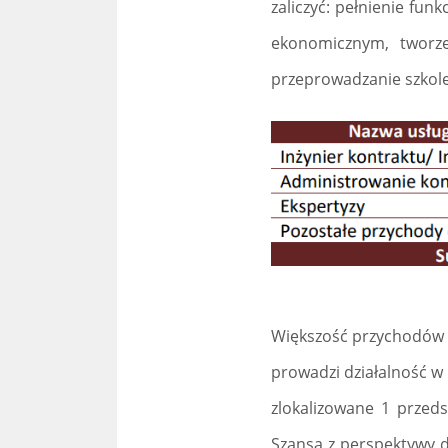
zaliczyć: pełnienie fu
ekonomicznym, tworze
przeprowadzanie szkole
Większość przychodów s
prowadzi działalność w
zlokalizowane 1 przeds
Szansą z perspektywy d