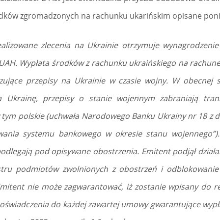
odków zgromadzonych na rachunku ukarińskim opisane poni
ealizowane zlecenia na Ukrainie otrzymuje wynagrodzenie
AH. Wypłata środków z rachunku ukraińskiego na rachunek
ujące przepisy na Ukrainie w czasie wojny. W obecnej syt
na Ukrainę, przepisy o stanie wojennym zabraniają tra
 tym polskie (uchwała Narodowego Banku Ukrainy nr 18 z d
ania systemu bankowego w okresie stanu wojennego”). I
odlegają pod opisywane obostrzenia. Emitent podjął dział
estru podmiotów zwolnionych z obostrzeń i odblokowani
Emitent nie może zagwarantować, iż zostanie wpisany do re
oświadczenia do każdej zawartej umowy gwarantujące wypł