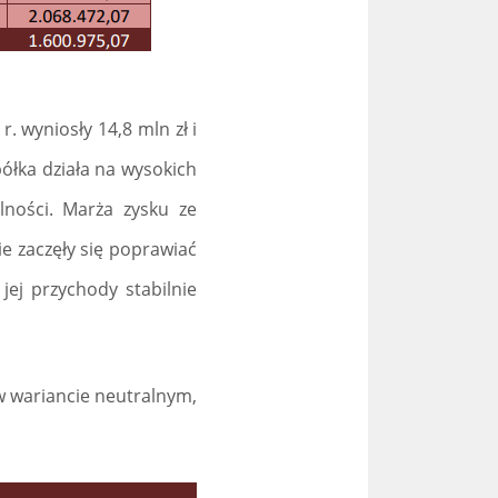
. wyniosły 14,8 mln zł i
półka działa na wysokich
lności. Marża zysku ze
ie zaczęły się poprawiać
jej przychody stabilnie
 wariancie neutralnym,