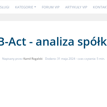
SŁUGI
KATEGORIE
FORUM VIP
ARTYKUŁY VIP
KONTAK
B-Act - analiza spółk
Napisany przez
Kamil Rogalski
Dodano: 31 maja 2024
- czas czytania: 5 min.