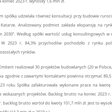
koniec 2023 r. wynosiły 1,6 mln zł.
m spółka udzielała również konsultacji przy budowie rurocią
Katarze. Analizowany podmiot zakłada ekspansję na rynk
on 2030”. Według spółki wartość usług konsultingowych 
. W 2023 r. 84,3% przychodów pochodziło z rynku pol
pozostałych rynków.
 Emitent realizował 30 projektów budowlanych (20 w Polsce,
półka zgodnie z zawartymi kontaktami powinna otrzymać 80,
23 roku Spółka zafakturowała wykonane prace na kwotę 
 wskazanych projektów. Backlog brutto na koniec 2023 r. 
r. backlog brutto wzrósł do kwoty 101,7 mln zł. Jest to wys