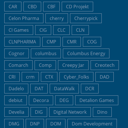
CAR
CBD
CBF
CD Projekt
Celon Pharma
cherry
Cherrypick
CI Games
CIG
CLC
CLN
CLNPHARMA
CMP
CMR
COG
Cognor
columbus
Columbus Energy
Comarch
Comp
Creepy Jar
Creotech
CRI
crm
CTX
Cyber_Folks
DAD
Dadelo
DAT
DataWalk
DCR
debiut
Decora
DEG
Detalion Games
Develia
DIG
Digital Network
Dino
DMG
DNP
DOM
Dom Development