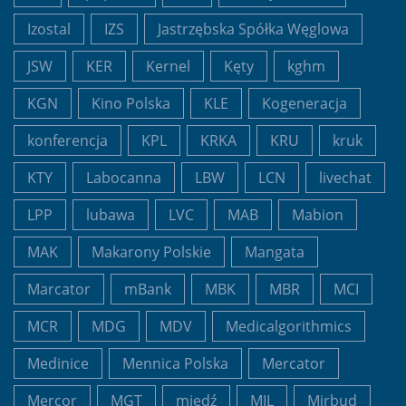
Izostal
IZS
Jastrzębska Spółka Węglowa
JSW
KER
Kernel
Kęty
kghm
KGN
Kino Polska
KLE
Kogeneracja
konferencja
KPL
KRKA
KRU
kruk
KTY
Labocanna
LBW
LCN
livechat
LPP
lubawa
LVC
MAB
Mabion
MAK
Makarony Polskie
Mangata
Marcator
mBank
MBK
MBR
MCI
MCR
MDG
MDV
Medicalgorithmics
Medinice
Mennica Polska
Mercator
Mercor
MGT
miedź
MIL
Mirbud