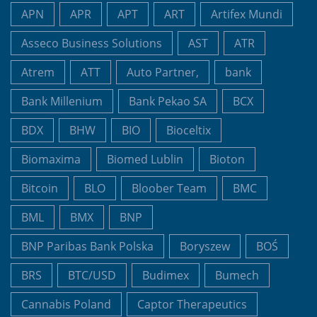
APN
APR
APT
ART
Artifex Mundi
Asseco Business Solutions
AST
ATR
Atrem
ATT
Auto Partner,
bank
Bank Millenium
Bank Pekao SA
BCX
BDX
BHW
BIO
Bioceltix
Biomaxima
Biomed Lublin
Bioton
Bitcoin
BLO
Bloober Team
BMC
BML
BMX
BNP
BNP Paribas Bank Polska
Boryszew
BOŚ
BRS
BTC/USD
Budimex
Bumech
Cannabis Poland
Captor Therapeutics