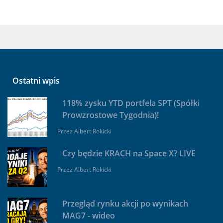
Ostatni wpis
118% zysku YTD portfela SPT (Spółki
Prowzrostowe Tygodnia)!
Przez
Albert Rokicki
Czy będzie KRACH na Space X? LIVE
Przez
Albert Rokicki
Przegląd rynku akcji po wynikach
MAG7 - wideo