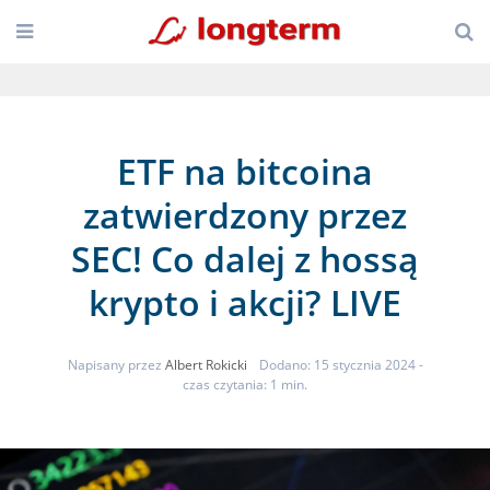
ETF na bitcoina
zatwierdzony przez
SEC! Co dalej z hossą
krypto i akcji? LIVE
Napisany przez
Albert Rokicki
Dodano: 15 stycznia 2024
-
czas czytania: 1 min.