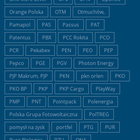
Orange Polska
OTM
Otmuchów,
Pamapol
PAS
Passus
PAT
Patentus
PBX
PCC Rokita
PCO
PCR
Pekabex
PEN
PEO
PEP
Pepco
PGE
PGV
Photon Energy
PJP Makrum, PJP
PKN
pkn orlen
PKO
PKO BP
PKP
PKP Cargo
PlayWay
PMP
PNT
Pointpack
Polenergia
Polska Grupa Fotowoltaiczna
PolTREG
pomysł na zysk
portfel
PTG
PUR
Pure Biologics
PZU
QNA