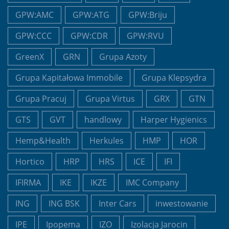
GPW:AMC
GPW:ATG
GPW:Briju
GPW:CCC
GPW:CDR
GPW:RVU
GreenX
GRN
Grupa Azoty
Grupa Kapitałowa Immobile
Grupa Klepsydra
Grupa Pracuj
Grupa Virtus
GRX
GTN
GTS
GVT
handlowy
Harper Hygienics
Hemp&Health
Herkules
HMP
HOR
Hortico
HRP
HRS
ICE
IFI
IFIRMA
IKE
IKZE
IMC Company
ING
ING BSK
Inter Cars
inwestowanie
IPE
Ipopema
IZO
Izolacja Jarocin