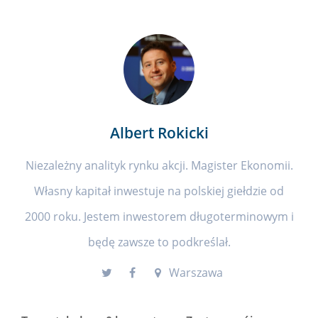
Albert Rokicki
Niezależny analityk rynku akcji. Magister Ekonomii.
Własny kapitał inwestuje na polskiej giełdzie od
2000 roku. Jestem inwestorem długoterminowym i
będę zawsze to podkreślał.
Warszawa