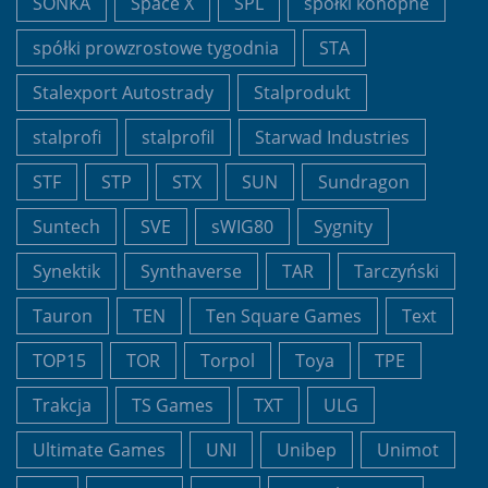
SONKA
Space X
SPL
spółki konopne
spółki prowzrostowe tygodnia
STA
Stalexport Autostrady
Stalprodukt
stalprofi
stalprofil
Starwad Industries
STF
STP
STX
SUN
Sundragon
Suntech
SVE
sWIG80
Sygnity
Synektik
Synthaverse
TAR
Tarczyński
Tauron
TEN
Ten Square Games
Text
TOP15
TOR
Torpol
Toya
TPE
Trakcja
TS Games
TXT
ULG
Ultimate Games
UNI
Unibep
Unimot