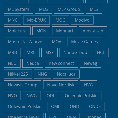
ML System
MLG
MLP Group
MLS
MNC
Mo-BRUK
MOC
Modivo
Molecure
MON
Monnari
mostalzab
Mostostal Zabrze
MOV
Movie Games
MRB
MRC
MSZ
NanoGroup
NCL
NEU
Neuca
new connect
Newag
Nikkei 225
NNG
Noctiluca
Novavis Group
Novo Nordisk
NVG
NVO
NWG
ODL
Odleenie Polskie
Odlewnie Polskie
OML
OND
ONDE
One More Lever
OPL
OPN
Oponeo