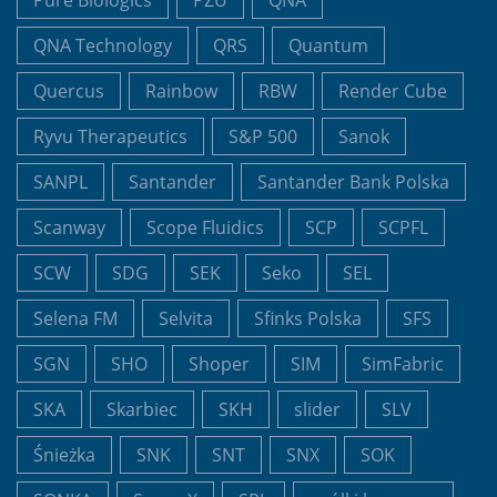
QNA Technology
QRS
Quantum
Quercus
Rainbow
RBW
Render Cube
Ryvu Therapeutics
S&P 500
Sanok
SANPL
Santander
Santander Bank Polska
Scanway
Scope Fluidics
SCP
SCPFL
SCW
SDG
SEK
Seko
SEL
Selena FM
Selvita
Sfinks Polska
SFS
SGN
SHO
Shoper
SIM
SimFabric
SKA
Skarbiec
SKH
slider
SLV
Śnieżka
SNK
SNT
SNX
SOK