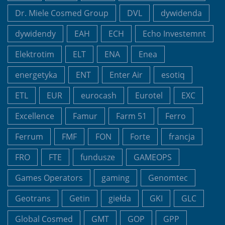
Dr. Miele Cosmed Group
DVL
dywidenda
dywidendy
EAH
ECH
Echo Investemnt
Elektrotim
ELT
ENA
Enea
energetyka
ENT
Enter Air
esotiq
ETL
EUR
eurocash
Eurotel
EXC
Excellence
Famur
Farm 51
Ferro
Ferrum
FMF
FON
Forte
francja
FRO
FTE
fundusze
GAMEOPS
Games Operators
gaming
Genomtec
Geotrans
Getin
giełda
GKI
GLC
Global Cosmed
GMT
GOP
GPP