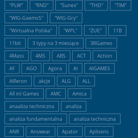
"PLW"
"RND"
"Sunex"
"THD"
"TIM"
"WIG-Gaems5"
"WIG-Gry"
"Wirtualna Polska"
"WPL"
"ZUE"
11B
11bit
3 typy na 3 miesiące
3RGames
4Mass
4MS
ABS
ACT
Action
AF
AGO
Agora
AI
AIGAMES
AIlleron
akcje
ALG
ALL
All in! Games
AMC
Amica
anaaliza techniczna
analiza
analiza fundamentalna
analiza techniczna
ANR
Answear
Apator
Aplisens