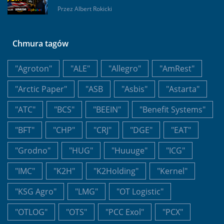
Przez
Albert Rokicki
Chmura tagów
"Agroton"
"ALE"
"Allegro"
"AmRest"
"Arctic Paper"
"ASB
"Asbis"
"Astarta"
"ATC"
"BCS"
"BEEIN"
"Benefit Systems"
"BFT"
"CHP"
"CRJ"
"DGE"
"EAT"
"Grodno"
"HUG"
"Huuuge"
"ICG"
"IMC"
"K2H"
"K2Holding"
"Kernel"
"KSG Agro"
"LMG"
"OT Logistic"
"OTLOG"
"OTS"
"PCC Exol"
"PCX"