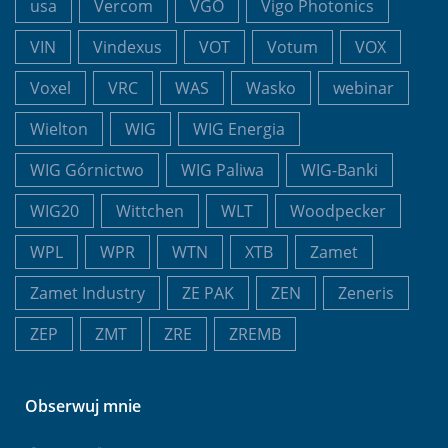
usa
Vercom
VGO
Vigo Photonics
VIN
Vindexus
VOT
Votum
VOX
Voxel
VRC
WAS
Wasko
webinar
Wielton
WIG
WIG Energia
WIG Górnictwo
WIG Paliwa
WIG-Banki
WIG20
Wittchen
WLT
Woodpecker
WPL
WPR
WTN
XTB
Zamet
Zamet Industry
ZE PAK
ZEN
Zeneris
ZEP
ZMT
ZRE
ZREMB
Obserwuj mnie