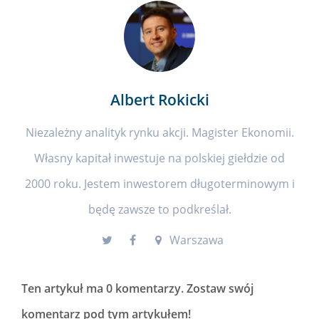
Albert Rokicki
Niezależny analityk rynku akcji. Magister Ekonomii.
Własny kapitał inwestuje na polskiej giełdzie od
2000 roku. Jestem inwestorem długoterminowym i
będę zawsze to podkreślał.
Warszawa
Ten artykuł ma
0 komentarzy
. Zostaw swój
komentarz pod tym artykułem!