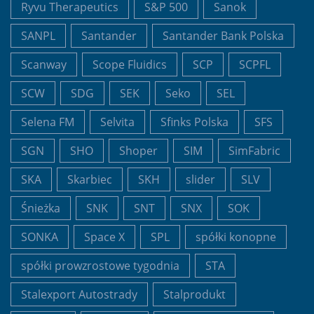
Ryvu Therapeutics
S&P 500
Sanok
SANPL
Santander
Santander Bank Polska
Scanway
Scope Fluidics
SCP
SCPFL
SCW
SDG
SEK
Seko
SEL
Selena FM
Selvita
Sfinks Polska
SFS
SGN
SHO
Shoper
SIM
SimFabric
SKA
Skarbiec
SKH
slider
SLV
Śnieżka
SNK
SNT
SNX
SOK
SONKA
Space X
SPL
spółki konopne
spółki prowzrostowe tygodnia
STA
Stalexport Autostrady
Stalprodukt