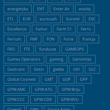
energetyka
ENT
Enter Air
esotiq
ETL
EUR
eurocash
Eurotel
EXC
Excellence
Famur
Farm 51
Ferro
Ferrum
FMF
FON
Forte
francja
FRO
FTE
fundusze
GAMEOPS
Games Operators
gaming
Genomtec
Geotrans
Getin
giełda
GKI
GLC
Global Cosmed
GMT
GOP
GPP
GPW:AMC
GPW:ATG
GPW:Briju
GPW:CCC
GPW:CDR
GPW:RVU
GreenX
GRN
Grupa Azoty