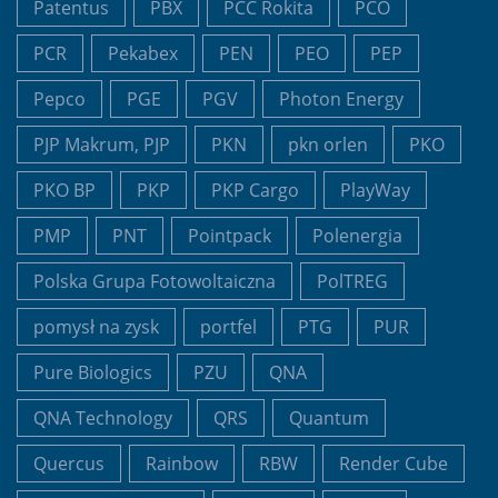
Patentus
PBX
PCC Rokita
PCO
PCR
Pekabex
PEN
PEO
PEP
Pepco
PGE
PGV
Photon Energy
PJP Makrum, PJP
PKN
pkn orlen
PKO
PKO BP
PKP
PKP Cargo
PlayWay
PMP
PNT
Pointpack
Polenergia
Polska Grupa Fotowoltaiczna
PolTREG
pomysł na zysk
portfel
PTG
PUR
Pure Biologics
PZU
QNA
QNA Technology
QRS
Quantum
Quercus
Rainbow
RBW
Render Cube