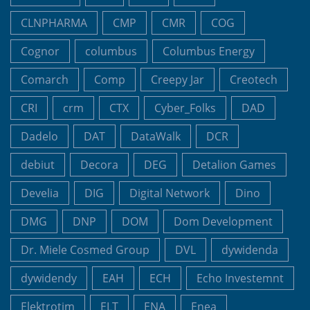
CLNPHARMA
CMP
CMR
COG
Cognor
columbus
Columbus Energy
Comarch
Comp
Creepy Jar
Creotech
CRI
crm
CTX
Cyber_Folks
DAD
Dadelo
DAT
DataWalk
DCR
debiut
Decora
DEG
Detalion Games
Develia
DIG
Digital Network
Dino
DMG
DNP
DOM
Dom Development
Dr. Miele Cosmed Group
DVL
dywidenda
dywidendy
EAH
ECH
Echo Investemnt
Elektrotim
ELT
ENA
Enea