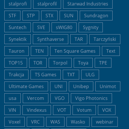
stalprofi
stalprofil
Starwad Industries
STF
STP
STX
SUN
Sundragon
Suntech
SVE
sWIG80
Sygnity
Synektik
Synthaverse
TAR
Tarczyński
Tauron
TEN
Ten Square Games
Text
TOP15
TOR
Torpol
Toya
TPE
Trakcja
TS Games
TXT
ULG
Ultimate Games
UNI
Unibep
Unimot
usa
Vercom
VGO
Vigo Photonics
VIN
Vindexus
VOT
Votum
VOX
Voxel
VRC
WAS
Wasko
webinar