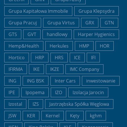
Grupa Kapitałowa Immobile
Grupa Klepsydra
Grupa Pracuj
Grupa Virtus
GRX
GTN
GTS
GVT
handlowy
Harper Hygienics
Hemp&Health
Herkules
HMP
HOR
Hortico
HRP
HRS
ICE
IFI
IFIRMA
IKE
IKZE
IMC Company
ING
ING BSK
Inter Cars
inwestowanie
IPE
Ipopema
IZO
Izolacja Jarocin
Izostal
IZS
Jastrzębska Spółka Węglowa
JSW
KER
Kernel
Kęty
kghm