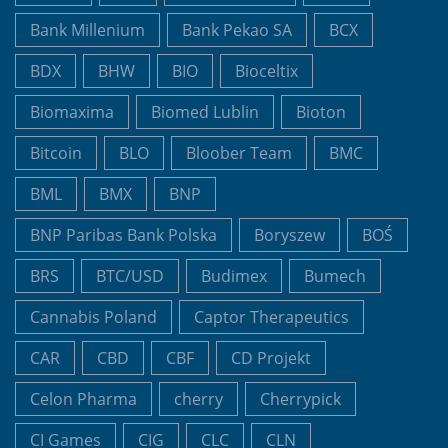
Bank Millenium
Bank Pekao SA
BCX
BDX
BHW
BIO
Bioceltix
Biomaxima
Biomed Lublin
Bioton
Bitcoin
BLO
Bloober Team
BMC
BML
BMX
BNP
BNP Paribas Bank Polska
Boryszew
BOŚ
BRS
BTC/USD
Budimex
Bumech
Cannabis Poland
Captor Therapeutics
CAR
CBD
CBF
CD Projekt
Celon Pharma
cherry
Cherrypick
CI Games
CIG
CLC
CLN