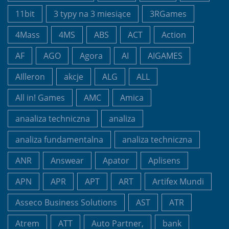
11bit
3 typy na 3 miesiące
3RGames
4Mass
4MS
ABS
ACT
Action
AF
AGO
Agora
AI
AIGAMES
AIlleron
akcje
ALG
ALL
All in! Games
AMC
Amica
anaaliza techniczna
analiza
analiza fundamentalna
analiza techniczna
ANR
Answear
Apator
Aplisens
APN
APR
APT
ART
Artifex Mundi
Asseco Business Solutions
AST
ATR
Atrem
ATT
Auto Partner,
bank