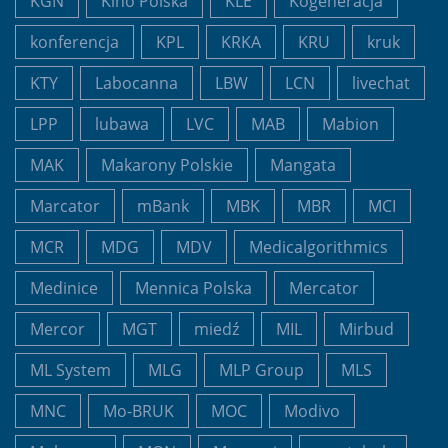
KGN
Kino Polska
KLE
Kogeneracja
konferencja
KPL
KRKA
KRU
kruk
KTY
Labocanna
LBW
LCN
livechat
LPP
lubawa
LVC
MAB
Mabion
MAK
Makarony Polskie
Mangata
Marcator
mBank
MBK
MBR
MCI
MCR
MDG
MDV
Medicalgorithmics
Medinice
Mennica Polska
Mercator
Mercor
MGT
miedź
MIL
Mirbud
ML System
MLG
MLP Group
MLS
MNC
Mo-BRUK
MOC
Modivo