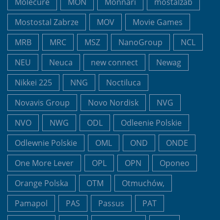
Molecure
MON
Monnari
mostalzab
Mostostal Zabrze
MOV
Movie Games
MRB
MRC
MSZ
NanoGroup
NCL
NEU
Neuca
new connect
Newag
Nikkei 225
NNG
Noctiluca
Novavis Group
Novo Nordisk
NVG
NVO
NWG
ODL
Odleenie Polskie
Odlewnie Polskie
OML
OND
ONDE
One More Lever
OPL
OPN
Oponeo
Orange Polska
OTM
Otmuchów,
Pamapol
PAS
Passus
PAT