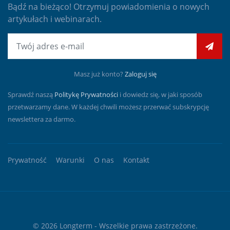
Bądź na bieżąco! Otrzymuj powiadomienia o nowych
artykułach i webinarach.
E-mail
Masz już konto?
Zaloguj się
Sprawdź naszą
Politykę Prywatności
i dowiedz się, w jaki sposób
przetwarzamy dane. W każdej chwili możesz przerwać subskrypcję
newslettera za darmo.
Prywatność
Warunki
O nas
Kontakt
© 2026
Longterm
- Wszelkie prawa zastrzeżone.