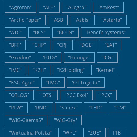
"Agroton"
"ALE"
"Allegro"
"AmRest"
"Arctic Paper"
"ASB
"Asbis"
"Astarta"
"ATC"
"BCS"
"BEEIN"
"Benefit Systems"
"BFT"
"CHP"
"CRJ"
"DGE"
"EAT"
"Grodno"
"HUG"
"Huuuge"
"ICG"
"IMC"
"K2H"
"K2Holding"
"Kernel"
"KSG Agro"
"LMG"
"OT Logistic"
"OTLOG"
"OTS"
"PCC Exol"
"PCX"
"PLW"
"RND"
"Sunex"
"THD"
"TIM"
"WIG-Gaems5"
"WIG-Gry"
"Wirtualna Polska"
"WPL"
"ZUE"
11B