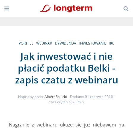
PORTFEL
WEBINAR
DYWIDENDA
INWESTOWANIE
IKE
Jak inwestować i nie
płacić podatku Belki -
zapis czatu z webinaru
Napisany przez
Albert Rokicki
Dodano: 01 czerwca 2016
-
czas czytania: 28 min.
Nagranie z webinaru ukaże się już niebawem na