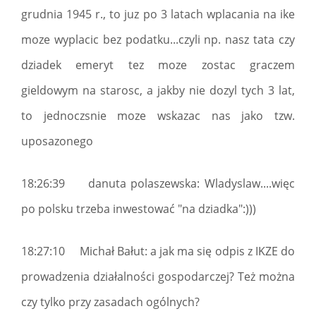
grudnia 1945 r., to juz po 3 latach wplacania na ike
moze wyplacic bez podatku...czyli np. nasz tata czy
dziadek emeryt tez moze zostac graczem
gieldowym na starosc, a jakby nie dozyl tych 3 lat,
to jednoczsnie moze wskazac nas jako tzw.
uposazonego
18:26:39 danuta polaszewska: Wladyslaw....więc
po polsku trzeba inwestować "na dziadka":)))
18:27:10 Michał Bałut: a jak ma się odpis z IKZE do
prowadzenia działalności gospodarczej? Też można
czy tylko przy zasadach ogólnych?