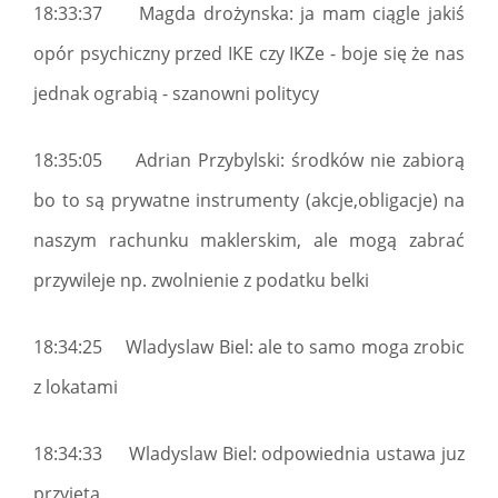
18:33:37 Magda drożynska: ja mam ciągle jakiś
opór psychiczny przed IKE czy IKZe - boje się że nas
jednak ograbią - szanowni politycy
18:35:05 Adrian Przybylski: środków nie zabiorą
bo to są prywatne instrumenty (akcje,obligacje) na
naszym rachunku maklerskim, ale mogą zabrać
przywileje np. zwolnienie z podatku belki
18:34:25 Wladyslaw Biel: ale to samo moga zrobic
z lokatami
18:34:33 Wladyslaw Biel: odpowiednia ustawa juz
przyjeta