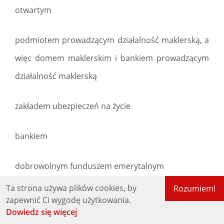
otwartym
podmiotem prowadzącym działalność maklerską, a
więc domem maklerskim i bankiem prowadzącym
działalność maklerską
zakładem ubezpieczeń na życie
bankiem
dobrowolnym funduszem emerytalnym
Ta strona używa plików cookies, by
Rozumiem!
18:37:13 Adrian Przybylski: *IKE można założyć...
zapewnić Ci wygodę użytkowania.
Dowiedz się więcej