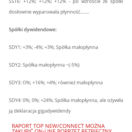
SST6: +12%; +12%; +12% - po wzroście ze spółki
dosłownie wyparowała płynność…….
Spółki dywidendowe:
SDY1: +3%; -4%; +3%; Spółka małopłynna
SDY2: Spółka małopłynna ~(-5%)
SDY3: O%; +16%; +4%; również małopłynna
SDY4: 0%; 0%; +24%; Spółka małopłynna, ale ożywiła
ją deklaracja gigadywidendy
RAPORT TOP NEW/CONNECT MOŻNA
ZAKUPIĆ ON-LINE POPRZEZ BEZPIECZNY