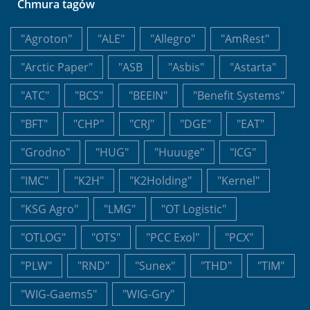
Chmura tagów
"Agroton"
"ALE"
"Allegro"
"AmRest"
"Arctic Paper"
"ASB
"Asbis"
"Astarta"
"ATC"
"BCS"
"BEEIN"
"Benefit Systems"
"BFT"
"CHP"
"CRJ"
"DGE"
"EAT"
"Grodno"
"HUG"
"Huuuge"
"ICG"
"IMC"
"K2H"
"K2Holding"
"Kernel"
"KSG Agro"
"LMG"
"OT Logistic"
"OTLOG"
"OTS"
"PCC Exol"
"PCX"
"PLW"
"RND"
"Sunex"
"THD"
"TIM"
"WIG-Gaems5"
"WIG-Gry"