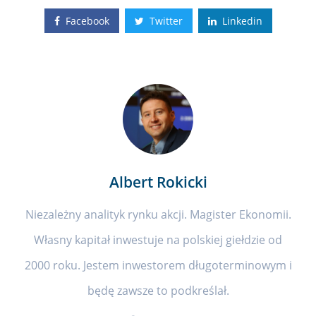
Facebook
Twitter
Linkedin
Albert Rokicki
Niezależny analityk rynku akcji. Magister Ekonomii.
Własny kapitał inwestuje na polskiej giełdzie od
2000 roku. Jestem inwestorem długoterminowym i
będę zawsze to podkreślał.