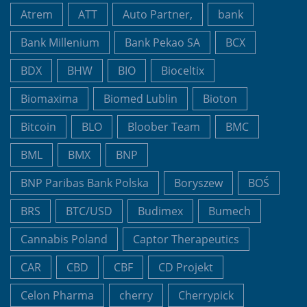
Atrem
ATT
Auto Partner,
bank
Bank Millenium
Bank Pekao SA
BCX
BDX
BHW
BIO
Bioceltix
Biomaxima
Biomed Lublin
Bioton
Bitcoin
BLO
Bloober Team
BMC
BML
BMX
BNP
BNP Paribas Bank Polska
Boryszew
BOŚ
BRS
BTC/USD
Budimex
Bumech
Cannabis Poland
Captor Therapeutics
CAR
CBD
CBF
CD Projekt
Celon Pharma
cherry
Cherrypick