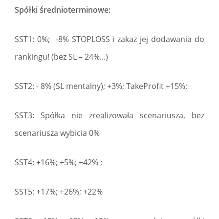
Spółki średnioterminowe:
SST1: 0%; -8% STOPLOSS i zakaz jej dodawania do
rankingu! (bez SL – 24%...)
SST2: - 8% (SL mentalny); +3%; TakeProfit +15%;
SST3: Spółka nie zrealizowała scenariusza, bez
scenariusza wybicia 0%
SST4: +16%; +5%; +42% ;
SST5: +17%; +26%; +22%