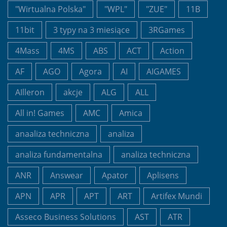
"Wirtualna Polska"
"WPL"
"ZUE"
11B
11bit
3 typy na 3 miesiące
3RGames
4Mass
4MS
ABS
ACT
Action
AF
AGO
Agora
AI
AIGAMES
AIlleron
akcje
ALG
ALL
All in! Games
AMC
Amica
anaaliza techniczna
analiza
analiza fundamentalna
analiza techniczna
ANR
Answear
Apator
Aplisens
APN
APR
APT
ART
Artifex Mundi
Asseco Business Solutions
AST
ATR