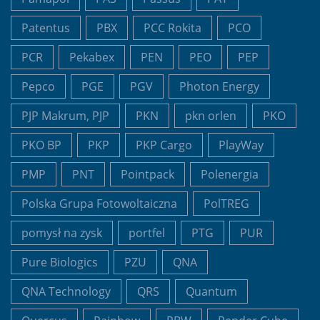
Patentus
PBX
PCC Rokita
PCO
PCR
Pekabex
PEN
PEO
PEP
Pepco
PGE
PGV
Photon Energy
PJP Makrum, PJP
PKN
pkn orlen
PKO
PKO BP
PKP
PKP Cargo
PlayWay
PMP
PNT
Pointpack
Polenergia
Polska Grupa Fotowoltaiczna
PolTREG
pomysł na zysk
portfel
PTG
PUR
Pure Biologics
PZU
QNA
QNA Technology
QRS
Quantum