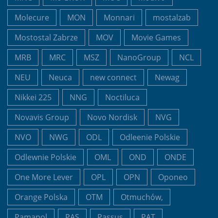
Molecure
MON
Monnari
mostalzab
Mostostal Zabrze
MOV
Movie Games
MRB
MRC
MSZ
NanoGroup
NCL
NEU
Neuca
new connect
Newag
Nikkei 225
NNG
Noctiluca
Novavis Group
Novo Nordisk
NVG
NVO
NWG
ODL
Odleenie Polskie
Odlewnie Polskie
OML
OND
ONDE
One More Lever
OPL
OPN
Oponeo
Orange Polska
OTM
Otmuchów,
Pamapol
PAS
Passus
PAT