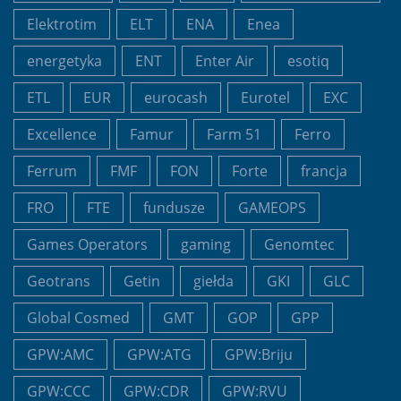
Elektrotim
ELT
ENA
Enea
energetyka
ENT
Enter Air
esotiq
ETL
EUR
eurocash
Eurotel
EXC
Excellence
Famur
Farm 51
Ferro
Ferrum
FMF
FON
Forte
francja
FRO
FTE
fundusze
GAMEOPS
Games Operators
gaming
Genomtec
Geotrans
Getin
giełda
GKI
GLC
Global Cosmed
GMT
GOP
GPP
GPW:AMC
GPW:ATG
GPW:Briju
GPW:CCC
GPW:CDR
GPW:RVU