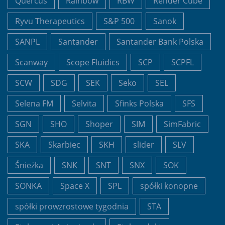
Quercus
Rainbow
RBW
Render Cube
Ryvu Therapeutics
S&P 500
Sanok
SANPL
Santander
Santander Bank Polska
Scanway
Scope Fluidics
SCP
SCPFL
SCW
SDG
SEK
Seko
SEL
Selena FM
Selvita
Sfinks Polska
SFS
SGN
SHO
Shoper
SIM
SimFabric
SKA
Skarbiec
SKH
slider
SLV
Śnieżka
SNK
SNT
SNX
SOK
SONKA
Space X
SPL
spółki konopne
spółki prowzrostowe tygodnia
STA