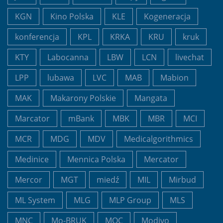
KGN
Kino Polska
KLE
Kogeneracja
konferencja
KPL
KRKA
KRU
kruk
KTY
Labocanna
LBW
LCN
livechat
LPP
lubawa
LVC
MAB
Mabion
MAK
Makarony Polskie
Mangata
Marcator
mBank
MBK
MBR
MCI
MCR
MDG
MDV
Medicalgorithmics
Medinice
Mennica Polska
Mercator
Mercor
MGT
miedź
MIL
Mirbud
ML System
MLG
MLP Group
MLS
MNC
Mo-BRUK
MOC
Modivo