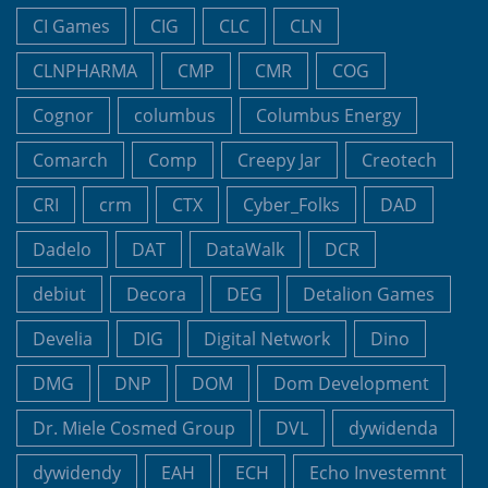
CI Games
CIG
CLC
CLN
CLNPHARMA
CMP
CMR
COG
Cognor
columbus
Columbus Energy
Comarch
Comp
Creepy Jar
Creotech
CRI
crm
CTX
Cyber_Folks
DAD
Dadelo
DAT
DataWalk
DCR
debiut
Decora
DEG
Detalion Games
Develia
DIG
Digital Network
Dino
DMG
DNP
DOM
Dom Development
Dr. Miele Cosmed Group
DVL
dywidenda
dywidendy
EAH
ECH
Echo Investemnt