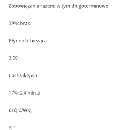
Zobowiązania razem; w tym długoterminowe
39%; brak
Płynność bieżąca
3,59
Cash/aktywa
17%; 2,4 mln zł
C/Z; C/WK;
3; 1