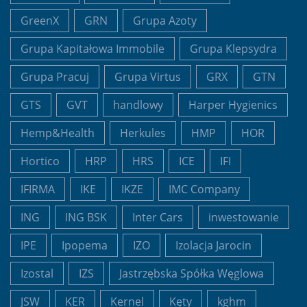
GreenX
GRN
Grupa Azoty
Grupa Kapitałowa Immobile
Grupa Klepsydra
Grupa Pracuj
Grupa Virtus
GRX
GTN
GTS
GVT
handlowy
Harper Hygienics
Hemp&Health
Herkules
HMP
HOR
Hortico
HRP
HRS
ICE
IFI
IFIRMA
IKE
IKZE
IMC Company
ING
ING BSK
Inter Cars
inwestowanie
IPE
Ipopema
IZO
Izolacja Jarocin
Izostal
IZS
Jastrzębska Spółka Węglowa
JSW
KER
Kernel
Kęty
kghm