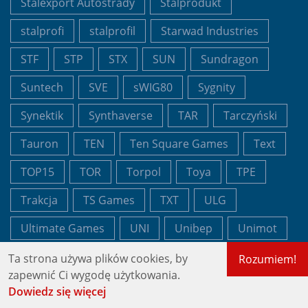
Stalexport Autostrady
Stalprodukt
stalprofi
stalprofil
Starwad Industries
STF
STP
STX
SUN
Sundragon
Suntech
SVE
sWIG80
Sygnity
Synektik
Synthaverse
TAR
Tarczyński
Tauron
TEN
Ten Square Games
Text
TOP15
TOR
Torpol
Toya
TPE
Trakcja
TS Games
TXT
ULG
Ultimate Games
UNI
Unibep
Unimot
usa
Vercom
VGO
Vigo Photonics
Ta strona używa plików cookies, by
Rozumiem!
zapewnić Ci wygodę użytkowania.
VIN
Vindexus
VOT
Votum
VOX
Dowiedz się więcej