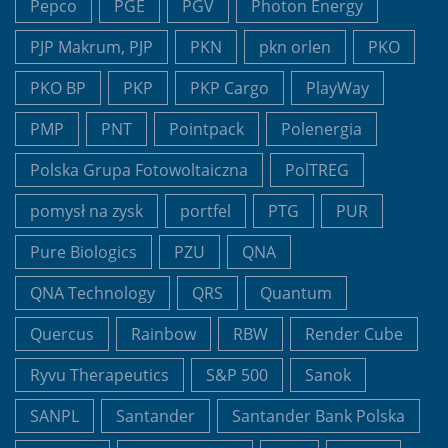
Pepco
PGE
PGV
Photon Energy
PJP Makrum, PJP
PKN
pkn orlen
PKO
PKO BP
PKP
PKP Cargo
PlayWay
PMP
PNT
Pointpack
Polenergia
Polska Grupa Fotowoltaiczna
PolTREG
pomysł na zysk
portfel
PTG
PUR
Pure Biologics
PZU
QNA
QNA Technology
QRS
Quantum
Quercus
Rainbow
RBW
Render Cube
Ryvu Therapeutics
S&P 500
Sanok
SANPL
Santander
Santander Bank Polska