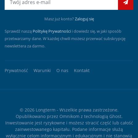
Masz już konto?
Zaloguj się
Sprawdź naszą
Politykę Prywatności
i dowiedz się, w jaki sposób
przetwarzamy dane. W każdej chwili możesz przerwać subskrypcję
newslettera za darmo.
Prywatność
Warunki
O nas
Kontakt
© 2026
Longterm
- Wszelkie prawa zastrzeżone.
Opublikowano przez
Omnikom
z technologią
Ghost
.
Inwestowanie jest ryzykowne i możesz stracić część lub całość
zainwestowanego kapitału. Podane informacje służą
wyłącznie celom informacyjnym i edukacyjnym i nie stanowią