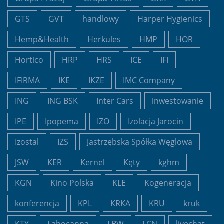
GTS
GVT
handlowy
Harper Hygienics
Hemp&Health
Herkules
HMP
HOR
Hortico
HRP
HRS
ICE
IFI
IFIRMA
IKE
IKZE
IMC Company
ING
ING BSK
Inter Cars
inwestowanie
IPE
Ipopema
IZO
Izolacja Jarocin
Izostal
IZS
Jastrzębska Spółka Węglowa
JSW
KER
Kernel
Kęty
kghm
KGN
Kino Polska
KLE
Kogeneracja
konferencja
KPL
KRKA
KRU
kruk