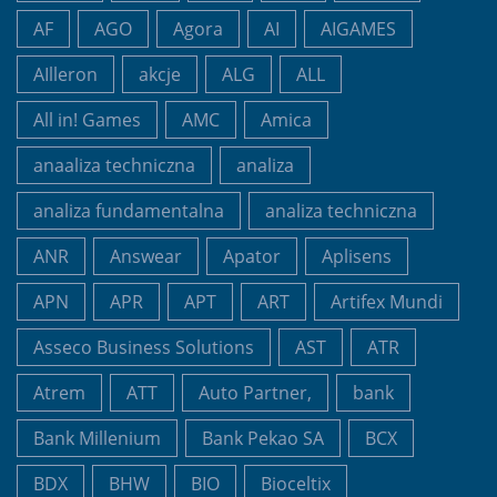
AF
AGO
Agora
AI
AIGAMES
AIlleron
akcje
ALG
ALL
All in! Games
AMC
Amica
anaaliza techniczna
analiza
analiza fundamentalna
analiza techniczna
ANR
Answear
Apator
Aplisens
APN
APR
APT
ART
Artifex Mundi
Asseco Business Solutions
AST
ATR
Atrem
ATT
Auto Partner,
bank
Bank Millenium
Bank Pekao SA
BCX
BDX
BHW
BIO
Bioceltix