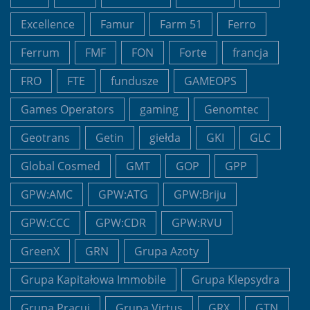
Excellence
Famur
Farm 51
Ferro
Ferrum
FMF
FON
Forte
francja
FRO
FTE
fundusze
GAMEOPS
Games Operators
gaming
Genomtec
Geotrans
Getin
giełda
GKI
GLC
Global Cosmed
GMT
GOP
GPP
GPW:AMC
GPW:ATG
GPW:Briju
GPW:CCC
GPW:CDR
GPW:RVU
GreenX
GRN
Grupa Azoty
Grupa Kapitałowa Immobile
Grupa Klepsydra
Grupa Pracuj
Grupa Virtus
GRX
GTN