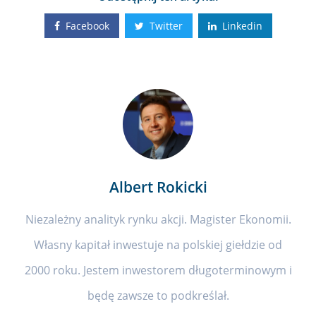
Facebook
Twitter
Linkedin
Albert Rokicki
Niezależny analityk rynku akcji. Magister Ekonomii.
Własny kapitał inwestuje na polskiej giełdzie od
2000 roku. Jestem inwestorem długoterminowym i
będę zawsze to podkreślał.