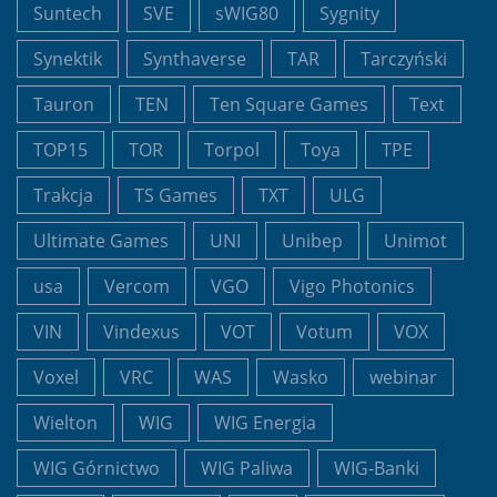
Suntech
SVE
sWIG80
Sygnity
Synektik
Synthaverse
TAR
Tarczyński
Tauron
TEN
Ten Square Games
Text
TOP15
TOR
Torpol
Toya
TPE
Trakcja
TS Games
TXT
ULG
Ultimate Games
UNI
Unibep
Unimot
usa
Vercom
VGO
Vigo Photonics
VIN
Vindexus
VOT
Votum
VOX
Voxel
VRC
WAS
Wasko
webinar
Wielton
WIG
WIG Energia
WIG Górnictwo
WIG Paliwa
WIG-Banki