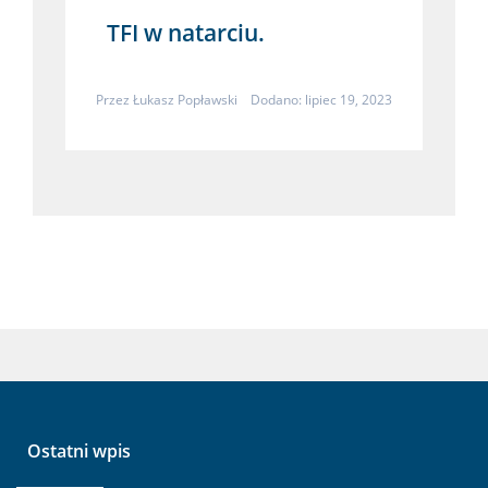
TFI w natarciu.
Przez
Łukasz Popławski
Dodano: lipiec 19, 2023
Ostatni wpis