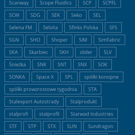
Scanway
Scope Fluidics
SCP
SCPFL
SCW
SDG
SEK
Seko
SEL
Selena FM
Selvita
Sfinks Polska
SFS
SGN
SHO
Shoper
SIM
SimFabric
SKA
Skarbiec
SKH
slider
SLV
Śnieżka
SNK
SNT
SNX
SOK
SONKA
Space X
SPL
spółki konopne
spółki prowzrostowe tygodnia
STA
Stalexport Autostrady
Stalprodukt
stalprofi
stalprofil
Starwad Industries
STF
STP
STX
SUN
Sundragon