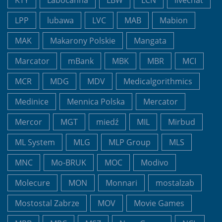
KTY
Labocanna
LBW
LCN
livechat
LPP
lubawa
LVC
MAB
Mabion
MAK
Makarony Polskie
Mangata
Marcator
mBank
MBK
MBR
MCI
MCR
MDG
MDV
Medicalgorithmics
Medinice
Mennica Polska
Mercator
Mercor
MGT
miedź
MIL
Mirbud
ML System
MLG
MLP Group
MLS
MNC
Mo-BRUK
MOC
Modivo
Molecure
MON
Monnari
mostalzab
Mostostal Zabrze
MOV
Movie Games