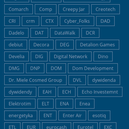
Comarch
Comp
Creepy Jar
Creotech
CRI
crm
CTX
Cyber_Folks
DAD
Dadelo
DAT
DataWalk
DCR
debiut
Decora
DEG
Detalion Games
Develia
DIG
Digital Network
Dino
DMG
DNP
DOM
Dom Development
Dr. Miele Cosmed Group
DVL
dywidenda
dywidendy
EAH
ECH
Echo Investemnt
Elektrotim
ELT
ENA
Enea
energetyka
ENT
Enter Air
esotiq
ETL
EUR
eurocash
Eurotel
EXC