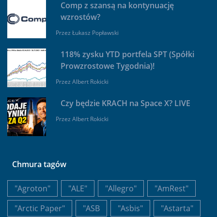
Comp z szansą na kontynuację
wzrostów?
Przez
Łukasz Popławski
118% zysku YTD portfela SPT (Spółki
Prowzrostowe Tygodnia)!
Przez
Albert Rokicki
Czy będzie KRACH na Space X? LIVE
Przez
Albert Rokicki
Chmura tagów
"Agroton"
"ALE"
"Allegro"
"AmRest"
"Arctic Paper"
"ASB
"Asbis"
"Astarta"