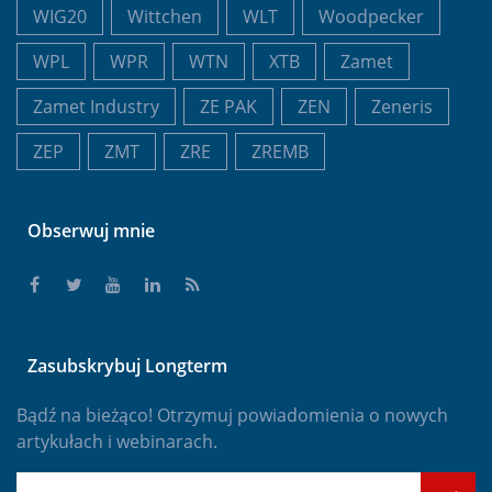
WIG20
Wittchen
WLT
Woodpecker
WPL
WPR
WTN
XTB
Zamet
Zamet Industry
ZE PAK
ZEN
Zeneris
ZEP
ZMT
ZRE
ZREMB
Obserwuj mnie
Zasubskrybuj Longterm
Bądź na bieżąco! Otrzymuj powiadomienia o nowych
artykułach i webinarach.
E-mail