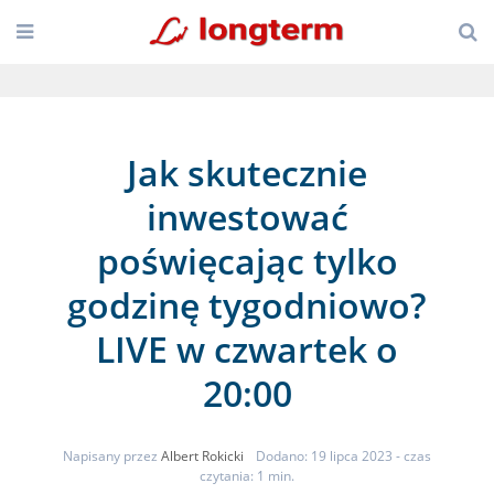
Jak skutecznie
inwestować
poświęcając tylko
godzinę tygodniowo?
LIVE w czwartek o
20:00
Napisany przez
Albert Rokicki
Dodano: 19 lipca 2023
- czas
czytania: 1 min.