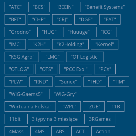
"ATC"
"BCS"
"BEEIN"
"Benefit Systems"
"BFT"
"CHP"
"CRJ"
"DGE"
"EAT"
"Grodno"
"HUG"
"Huuuge"
"ICG"
"IMC"
"K2H"
"K2Holding"
"Kernel"
"KSG Agro"
"LMG"
"OT Logistic"
"OTLOG"
"OTS"
"PCC Exol"
"PCX"
"PLW"
"RND"
"Sunex"
"THD"
"TIM"
"WIG-Gaems5"
"WIG-Gry"
"Wirtualna Polska"
"WPL"
"ZUE"
11B
11bit
3 typy na 3 miesiące
3RGames
4Mass
4MS
ABS
ACT
Action