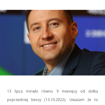
13 lipca minęło równo 9 miesięcy od dołka
poprzedniej bessy (13.10.2022). Uważam że to