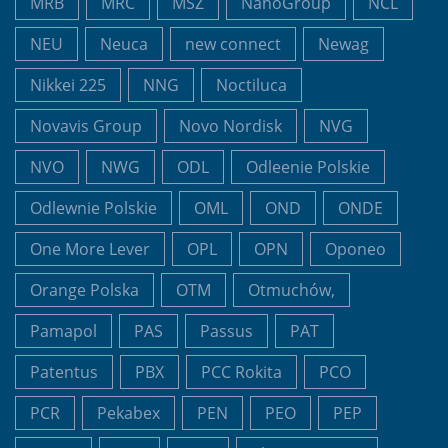
MRB
MRC
MSZ
NanoGroup
NCL
NEU
Neuca
new connect
Newag
Nikkei 225
NNG
Noctiluca
Novavis Group
Novo Nordisk
NVG
NVO
NWG
ODL
Odleenie Polskie
Odlewnie Polskie
OML
OND
ONDE
One More Lever
OPL
OPN
Oponeo
Orange Polska
OTM
Otmuchów,
Pamapol
PAS
Passus
PAT
Patentus
PBX
PCC Rokita
PCO
PCR
Pekabex
PEN
PEO
PEP