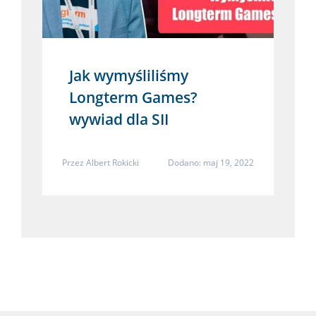
Jak wymyśliliśmy
Longterm Games?
wywiad dla SII
Przez
Albert Rokicki
Dodano: maj 19, 2022