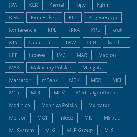
JSW
KER
Kernel
Kęty
kghm
KGN
Kino Polska
KLE
Kogeneracja
konferencja
KPL
KRKA
KRU
kruk
KTY
Labocanna
LBW
LCN
livechat
LPP
lubawa
LVC
MAB
Mabion
MAK
Makarony Polskie
Mangata
Marcator
mBank
MBK
MBR
MCI
MCR
MDG
MDV
Medicalgorithmics
Medinice
Mennica Polska
Mercator
Mercor
MGT
miedź
MIL
Mirbud
ML System
MLG
MLP Group
MLS