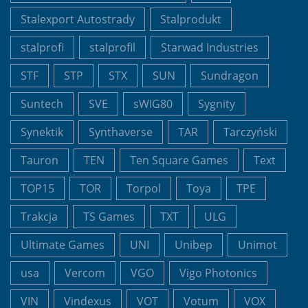
Stalexport Autostrady
Stalprodukt
stalprofi
stalprofil
Starwad Industries
STF
STP
STX
SUN
Sundragon
Suntech
SVE
sWIG80
Sygnity
Synektik
Synthaverse
TAR
Tarczyński
Tauron
TEN
Ten Square Games
Text
TOP15
TOR
Torpol
Toya
TPE
Trakcja
TS Games
TXT
ULG
Ultimate Games
UNI
Unibep
Unimot
usa
Vercom
VGO
Vigo Photonics
VIN
Vindexus
VOT
Votum
VOX