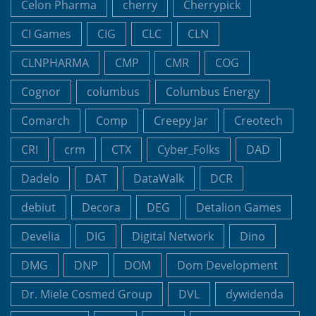
Celon Pharma
cherry
Cherrypick
CI Games
CIG
CLC
CLN
CLNPHARMA
CMP
CMR
COG
Cognor
columbus
Columbus Energy
Comarch
Comp
Creepy Jar
Creotech
CRI
crm
CTX
Cyber_Folks
DAD
Dadelo
DAT
DataWalk
DCR
debiut
Decora
DEG
Detalion Games
Develia
DIG
Digital Network
Dino
DMG
DNP
DOM
Dom Development
Dr. Miele Cosmed Group
DVL
dywidenda