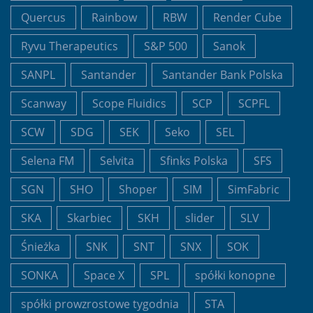
Quercus
Rainbow
RBW
Render Cube
Ryvu Therapeutics
S&P 500
Sanok
SANPL
Santander
Santander Bank Polska
Scanway
Scope Fluidics
SCP
SCPFL
SCW
SDG
SEK
Seko
SEL
Selena FM
Selvita
Sfinks Polska
SFS
SGN
SHO
Shoper
SIM
SimFabric
SKA
Skarbiec
SKH
slider
SLV
Śnieżka
SNK
SNT
SNX
SOK
SONKA
Space X
SPL
spółki konopne
spółki prowzrostowe tygodnia
STA