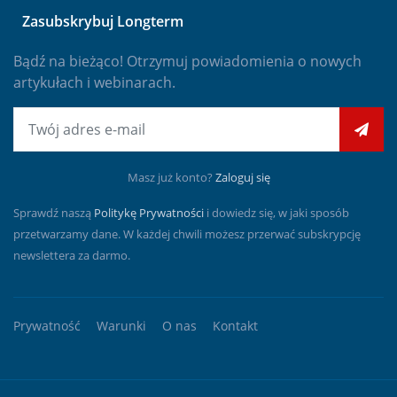
Zasubskrybuj Longterm
Bądź na bieżąco! Otrzymuj powiadomienia o nowych
artykułach i webinarach.
E-mail
Masz już konto?
Zaloguj się
Sprawdź naszą
Politykę Prywatności
i dowiedz się, w jaki sposób
przetwarzamy dane. W każdej chwili możesz przerwać subskrypcję
newslettera za darmo.
Prywatność
Warunki
O nas
Kontakt