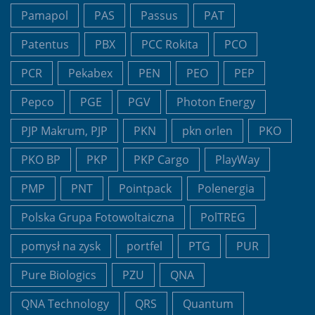
Pamapol
PAS
Passus
PAT
Patentus
PBX
PCC Rokita
PCO
PCR
Pekabex
PEN
PEO
PEP
Pepco
PGE
PGV
Photon Energy
PJP Makrum, PJP
PKN
pkn orlen
PKO
PKO BP
PKP
PKP Cargo
PlayWay
PMP
PNT
Pointpack
Polenergia
Polska Grupa Fotowoltaiczna
PolTREG
pomysł na zysk
portfel
PTG
PUR
Pure Biologics
PZU
QNA
QNA Technology
QRS
Quantum