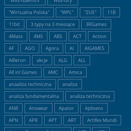
"WIG-Gaems5"
"WIG-Gry"
"Wirtualna Polska"
"WPL"
"ZUE"
11B
11bit
3 typy na 3 miesiące
3RGames
4Mass
4MS
ABS
ACT
Action
AF
AGO
Agora
AI
AIGAMES
AIlleron
akcje
ALG
ALL
All in! Games
AMC
Amica
anaaliza techniczna
analiza
analiza fundamentalna
analiza techniczna
ANR
Answear
Apator
Aplisens
APN
APR
APT
ART
Artifex Mundi