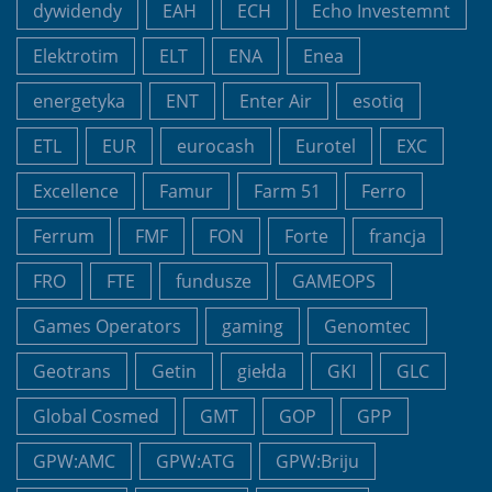
dywidendy
EAH
ECH
Echo Investemnt
Elektrotim
ELT
ENA
Enea
energetyka
ENT
Enter Air
esotiq
ETL
EUR
eurocash
Eurotel
EXC
Excellence
Famur
Farm 51
Ferro
Ferrum
FMF
FON
Forte
francja
FRO
FTE
fundusze
GAMEOPS
Games Operators
gaming
Genomtec
Geotrans
Getin
giełda
GKI
GLC
Global Cosmed
GMT
GOP
GPP
GPW:AMC
GPW:ATG
GPW:Briju