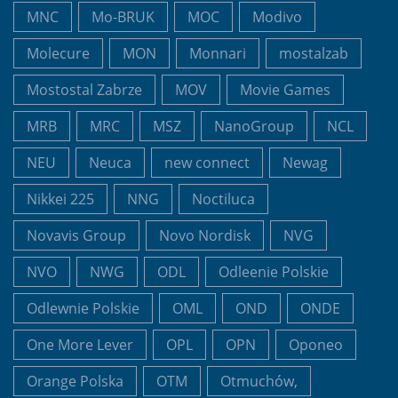
MNC
Mo-BRUK
MOC
Modivo
Molecure
MON
Monnari
mostalzab
Mostostal Zabrze
MOV
Movie Games
MRB
MRC
MSZ
NanoGroup
NCL
NEU
Neuca
new connect
Newag
Nikkei 225
NNG
Noctiluca
Novavis Group
Novo Nordisk
NVG
NVO
NWG
ODL
Odleenie Polskie
Odlewnie Polskie
OML
OND
ONDE
One More Lever
OPL
OPN
Oponeo
Orange Polska
OTM
Otmuchów,