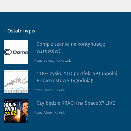
Ostatni wpis
Comp z szansą na kontynuację
wzrostów?
Przez
Łukasz Popławski
118% zysku YTD portfela SPT (Spółki
Prowzrostowe Tygodnia)!
Przez
Albert Rokicki
Czy będzie KRACH na Space X? LIVE
Przez
Albert Rokicki