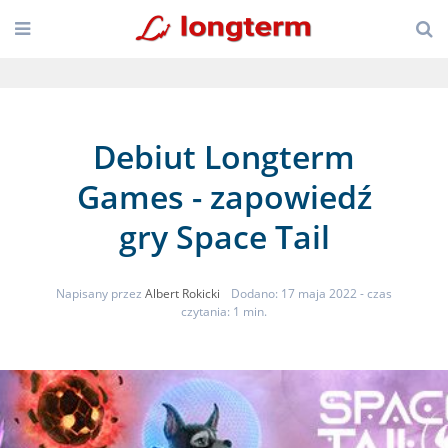
Debiut Longterm
Games - zapowiedź
gry Space Tail
Napisany przez
Albert Rokicki
Dodano: 17 maja 2022
- czas
czytania: 1 min.