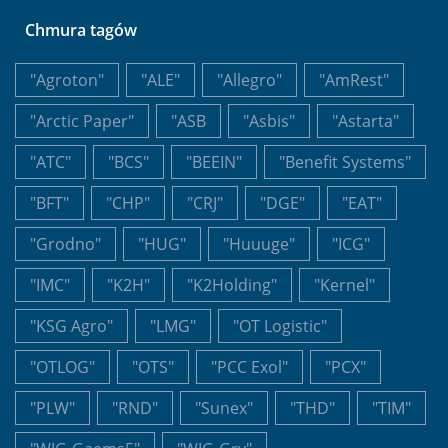
Chmura tagów
"Agroton"
"ALE"
"Allegro"
"AmRest"
"Arctic Paper"
"ASB
"Asbis"
"Astarta"
"ATC"
"BCS"
"BEEIN"
"Benefit Systems"
"BFT"
"CHP"
"CRJ"
"DGE"
"EAT"
"Grodno"
"HUG"
"Huuuge"
"ICG"
"IMC"
"K2H"
"K2Holding"
"Kernel"
"KSG Agro"
"LMG"
"OT Logistic"
"OTLOG"
"OTS"
"PCC Exol"
"PCX"
"PLW"
"RND"
"Sunex"
"THD"
"TIM"