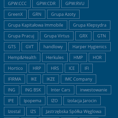
GPW:CCC
GPW:CDR
GPW:RVU
GreenX
GRN
Grupa Azoty
Grupa Kapitałowa Immobile
Grupa Klepsydra
Grupa Pracuj
Grupa Virtus
GRX
GTN
GTS
GVT
handlowy
Harper Hygienics
Hemp&Health
Herkules
HMP
HOR
Hortico
HRP
HRS
ICE
IFI
IFIRMA
IKE
IKZE
IMC Company
ING
ING BSK
Inter Cars
inwestowanie
IPE
Ipopema
IZO
Izolacja Jarocin
Izostal
IZS
Jastrzębska Spółka Węglowa