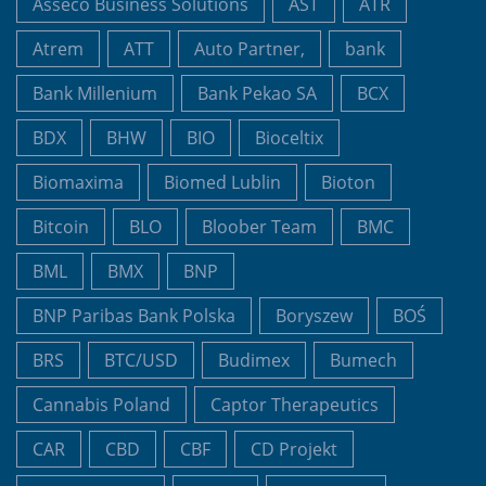
Asseco Business Solutions
AST
ATR
Atrem
ATT
Auto Partner,
bank
Bank Millenium
Bank Pekao SA
BCX
BDX
BHW
BIO
Bioceltix
Biomaxima
Biomed Lublin
Bioton
Bitcoin
BLO
Bloober Team
BMC
BML
BMX
BNP
BNP Paribas Bank Polska
Boryszew
BOŚ
BRS
BTC/USD
Budimex
Bumech
Cannabis Poland
Captor Therapeutics
CAR
CBD
CBF
CD Projekt