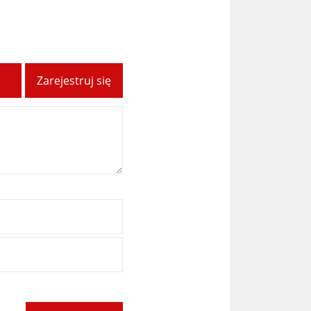
ę
Zarejestruj się