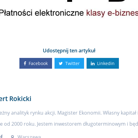
Udostępnij ten artykuł
Facebook
Twitter
Linkedin
ert Rokicki
eżny analityk rynku akcji. Magister Ekonomii. Własny kapitał 
ie od 2000 roku. Jestem inwestorem długoterminowym i będę
Warszawa