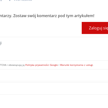
ntarzy
. Zostaw swój komentarz pod tym artykułem!
Zaloguj si
PTCHA i obowiązują ją
Polityka prywatności Google
i
Warunki korzystania z usługi
.