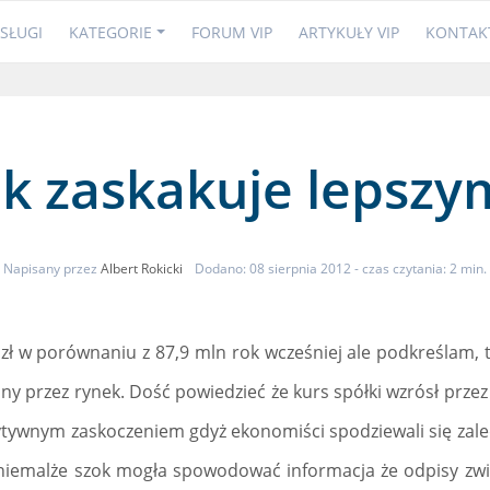
SŁUGI
KATEGORIE
FORUM VIP
ARTYKUŁY VIP
KONTAK
nk zaskakuje lepszy
Napisany przez
Albert Rokicki
Dodano: 08 sierpnia 2012
- czas czytania: 2 min.
 zł w porównaniu z 87,9 mln rok wcześniej ale podkreślam, t
y przez rynek. Dość powiedzieć że kurs spółki wzrósł przez 
ytywnym zaskoczeniem gdyż ekonomiści spodziewali się zaledw
 niemalże szok mogła spowodować informacja że odpisy zwi