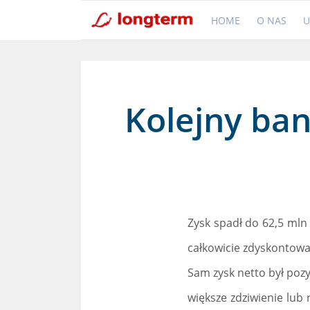
HOME
O NAS
U
Kolejny ba
Zysk spadł do 62,5 mln
całkowicie zdyskontowan
Sam zysk netto był poz
większe zdziwienie lub