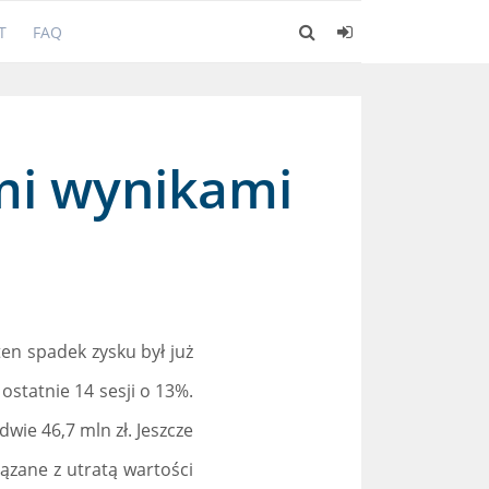
T
FAQ
mi wynikami
en spadek zysku był już
ostatnie 14 sesji o 13%.
ie 46,7 mln zł. Jeszcze
ązane z utratą wartości