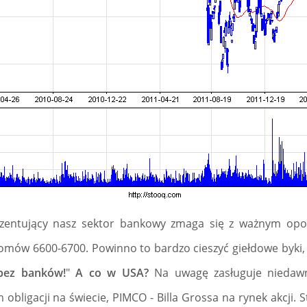
ezentujący nasz sektor bankowy zmaga się z ważnym opor
omów 6600-6700. Powinno to bardzo cieszyć giełdowe byki,
bez banków!
"
A co w USA?
Na uwagę zasługuje niedawn
bligacji na świecie, PIMCO - Billa Grossa na rynek akcji. 