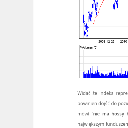
Widać że indeks repr
powinien dojść do pozi
mówi "
nie ma hossy 
największym funduszem o