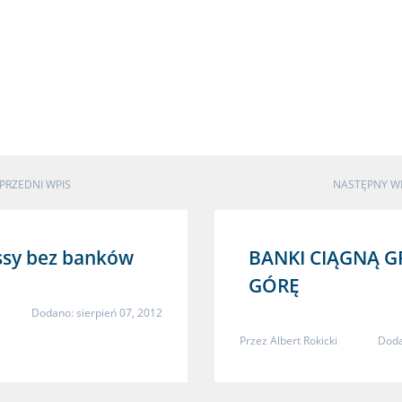
PRZEDNI WPIS
NASTĘPNY W
ssy bez banków
BANKI CIĄGNĄ 
GÓRĘ
Dodano: sierpień 07, 2012
Przez
Albert Rokicki
Doda