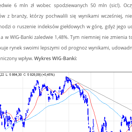
ledwie 6 mln zł wobec spodziewanych 50 mln (sic!). Ocz
w z branży, którzy pochwalili się wynikami wcześniej, ni
chodzi o ruszenie indeksów giełdowych w górę, gdyż jego u
 a w WIG-Banki zaledwie 1,48%. Tym niemniej nie zmienia to 
kuje rynek swoimi lepszymi od prognoz wynikami, udowadnia
aniczony wpływ.
Wykres WIG-Banki: