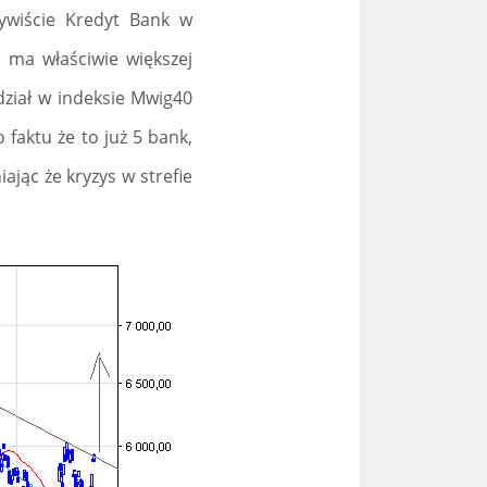
ywiście Kredyt Bank w
e ma właściwie większej
dział w indeksie Mwig40
faktu że to już 5 bank,
jąc że kryzys w strefie