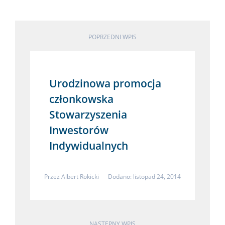
POPRZEDNI WPIS
Urodzinowa promocja
członkowska
Stowarzyszenia
Inwestorów
Indywidualnych
Przez
Albert Rokicki
Dodano: listopad 24, 2014
NASTĘPNY WPIS