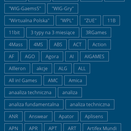
"WIG-Gaems5"
"WIG-Gry"
"Wirtualna Polska"
"WPL"
"ZUE"
11B
11bit
3 typy na 3 miesiące
3RGames
4Mass
4MS
ABS
ACT
Action
AF
AGO
Agora
AI
AIGAMES
AIlleron
akcje
ALG
ALL
All in! Games
AMC
Amica
anaaliza techniczna
analiza
analiza fundamentalna
analiza techniczna
ANR
Answear
Apator
Aplisens
APN
APR
APT
ART
Artifex Mundi