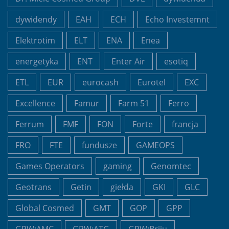
dywidendy
EAH
ECH
Echo Investemnt
Elektrotim
ELT
ENA
Enea
energetyka
ENT
Enter Air
esotiq
ETL
EUR
eurocash
Eurotel
EXC
Excellence
Famur
Farm 51
Ferro
Ferrum
FMF
FON
Forte
francja
FRO
FTE
fundusze
GAMEOPS
Games Operators
gaming
Genomtec
Geotrans
Getin
giełda
GKI
GLC
Global Cosmed
GMT
GOP
GPP