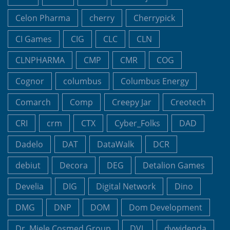
Celon Pharma
cherry
Cherrypick
CI Games
CIG
CLC
CLN
CLNPHARMA
CMP
CMR
COG
Cognor
columbus
Columbus Energy
Comarch
Comp
Creepy Jar
Creotech
CRI
crm
CTX
Cyber_Folks
DAD
Dadelo
DAT
DataWalk
DCR
debiut
Decora
DEG
Detalion Games
Develia
DIG
Digital Network
Dino
DMG
DNP
DOM
Dom Development
Dr. Miele Cosmed Group
DVL
dywidenda