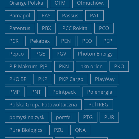
Orange Polska
OTM
Otmuchów,
Pamapol
PAS
Passus
PAT
Patentus
PBX
PCC Rokita
PCO
PCR
Pekabex
PEN
PEO
PEP
Pepco
PGE
PGV
Photon Energy
PJP Makrum, PJP
PKN
pkn orlen
PKO
PKO BP
PKP
PKP Cargo
PlayWay
PMP
PNT
Pointpack
Polenergia
Polska Grupa Fotowoltaiczna
PolTREG
pomysł na zysk
portfel
PTG
PUR
Pure Biologics
PZU
QNA