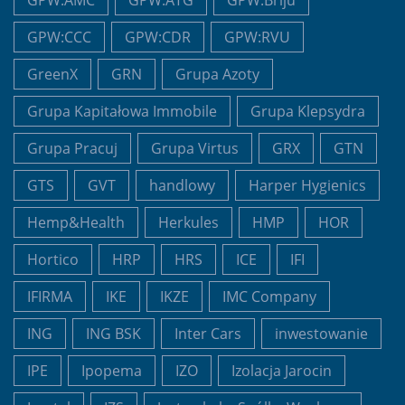
GPW:AMC
GPW:ATG
GPW:Briju
GPW:CCC
GPW:CDR
GPW:RVU
GreenX
GRN
Grupa Azoty
Grupa Kapitałowa Immobile
Grupa Klepsydra
Grupa Pracuj
Grupa Virtus
GRX
GTN
GTS
GVT
handlowy
Harper Hygienics
Hemp&Health
Herkules
HMP
HOR
Hortico
HRP
HRS
ICE
IFI
IFIRMA
IKE
IKZE
IMC Company
ING
ING BSK
Inter Cars
inwestowanie
IPE
Ipopema
IZO
Izolacja Jarocin