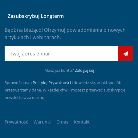
Zasubskrybuj Longterm
Bądź na bieżąco! Otrzymuj powiadomienia o nowych
artykułach i webinarach.
E-mail
Masz już konto?
Zaloguj się
Sprawdź naszą
Politykę Prywatności
i dowiedz się, w jaki sposób
przetwarzamy dane. W każdej chwili możesz przerwać subskrypcję
newslettera za darmo.
Prywatność
Warunki
O nas
Kontakt