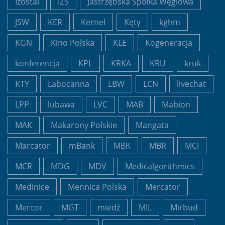
Izostal
IZS
Jastrzębska Spółka Węglowa
JSW
KER
Kernel
Kęty
kghm
KGN
Kino Polska
KLE
Kogeneracja
konferencja
KPL
KRKA
KRU
kruk
KTY
Labocanna
LBW
LCN
livechat
LPP
lubawa
LVC
MAB
Mabion
MAK
Makarony Polskie
Mangata
Marcator
mBank
MBK
MBR
MCI
MCR
MDG
MDV
Medicalgorithmics
Medinice
Mennica Polska
Mercator
Mercor
MGT
miedź
MIL
Mirbud