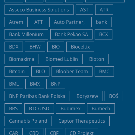
Asseco Business Solutions
AST
ATR
Atrem
ATT
Auto Partner,
bank
Bank Millenium
Bank Pekao SA
BCX
BDX
BHW
BIO
Bioceltix
Biomaxima
Biomed Lublin
Bioton
Bitcoin
BLO
Bloober Team
BMC
BML
BMX
BNP
BNP Paribas Bank Polska
Boryszew
BOŚ
BRS
BTC/USD
Budimex
Bumech
Cannabis Poland
Captor Therapeutics
CAR
CBD
CBF
CD Projekt