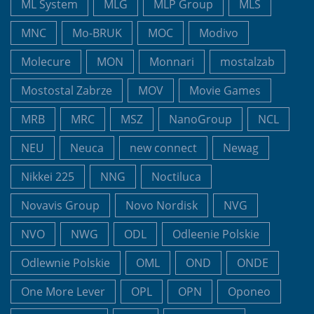
ML System
MLG
MLP Group
MLS
MNC
Mo-BRUK
MOC
Modivo
Molecure
MON
Monnari
mostalzab
Mostostal Zabrze
MOV
Movie Games
MRB
MRC
MSZ
NanoGroup
NCL
NEU
Neuca
new connect
Newag
Nikkei 225
NNG
Noctiluca
Novavis Group
Novo Nordisk
NVG
NVO
NWG
ODL
Odleenie Polskie
Odlewnie Polskie
OML
OND
ONDE
One More Lever
OPL
OPN
Oponeo