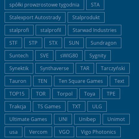
spółki prowzrostowe tygodnia
STA
Stalexport Autostrady
Stalprodukt
stalprofi
stalprofil
Starwad Industries
STF
STP
STX
SUN
Sundragon
Suntech
SVE
sWIG80
Sygnity
Synektik
Synthaverse
TAR
Tarczyński
Tauron
TEN
Ten Square Games
Text
TOP15
TOR
Torpol
Toya
TPE
Trakcja
TS Games
TXT
ULG
Ultimate Games
UNI
Unibep
Unimot
usa
Vercom
VGO
Vigo Photonics