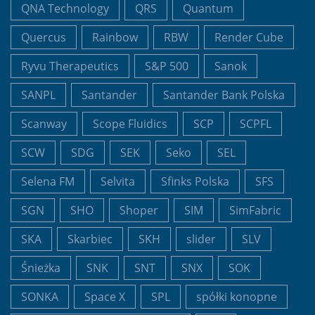
QNA Technology
QRS
Quantum
Quercus
Rainbow
RBW
Render Cube
Ryvu Therapeutics
S&P 500
Sanok
SANPL
Santander
Santander Bank Polska
Scanway
Scope Fluidics
SCP
SCPFL
SCW
SDG
SEK
Seko
SEL
Selena FM
Selvita
Sfinks Polska
SFS
SGN
SHO
Shoper
SIM
SimFabric
SKA
Skarbiec
SKH
slider
SLV
Śnieżka
SNK
SNT
SNX
SOK
SONKA
Space X
SPL
spółki konopne