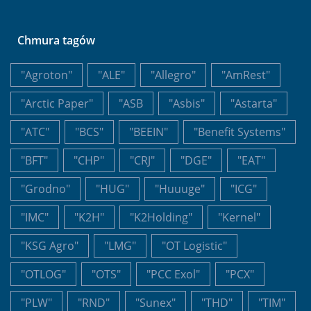
Chmura tagów
"Agroton"
"ALE"
"Allegro"
"AmRest"
"Arctic Paper"
"ASB
"Asbis"
"Astarta"
"ATC"
"BCS"
"BEEIN"
"Benefit Systems"
"BFT"
"CHP"
"CRJ"
"DGE"
"EAT"
"Grodno"
"HUG"
"Huuuge"
"ICG"
"IMC"
"K2H"
"K2Holding"
"Kernel"
"KSG Agro"
"LMG"
"OT Logistic"
"OTLOG"
"OTS"
"PCC Exol"
"PCX"
"PLW"
"RND"
"Sunex"
"THD"
"TIM"