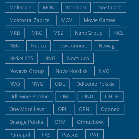
Molecure
MON
Monnari
mostalzab
Mostostal Zabrze
MOV
Movie Games
MRB
MRC
MSZ
NanoGroup
NCL
NEU
Neuca
new connect
Newag
Nikkei 225
NNG
Noctiluca
Novavis Group
Novo Nordisk
NVG
NVO
NWG
ODL
Odleenie Polskie
Odlewnie Polskie
OML
OND
ONDE
One More Lever
OPL
OPN
Oponeo
Orange Polska
OTM
Otmuchów,
Pamapol
PAS
Passus
PAT