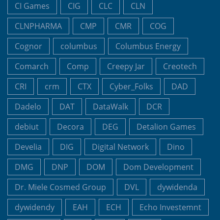
CI Games
CIG
CLC
CLN
CLNPHARMA
CMP
CMR
COG
Cognor
columbus
Columbus Energy
Comarch
Comp
Creepy Jar
Creotech
CRI
crm
CTX
Cyber_Folks
DAD
Dadelo
DAT
DataWalk
DCR
debiut
Decora
DEG
Detalion Games
Develia
DIG
Digital Network
Dino
DMG
DNP
DOM
Dom Development
Dr. Miele Cosmed Group
DVL
dywidenda
dywidendy
EAH
ECH
Echo Investemnt