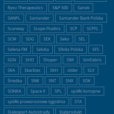
Ryvu Therapeutics
S&P 500
Sanok
SANPL
Santander
Santander Bank Polska
Scanway
Scope Fluidics
SCP
SCPFL
SCW
SDG
SEK
Seko
SEL
Selena FM
Selvita
Sfinks Polska
SFS
SGN
SHO
Shoper
SIM
SimFabric
SKA
Skarbiec
SKH
slider
SLV
Śnieżka
SNK
SNT
SNX
SOK
SONKA
Space X
SPL
spółki konopne
spółki prowzrostowe tygodnia
STA
Stalexport Autostrady
Stalprodukt