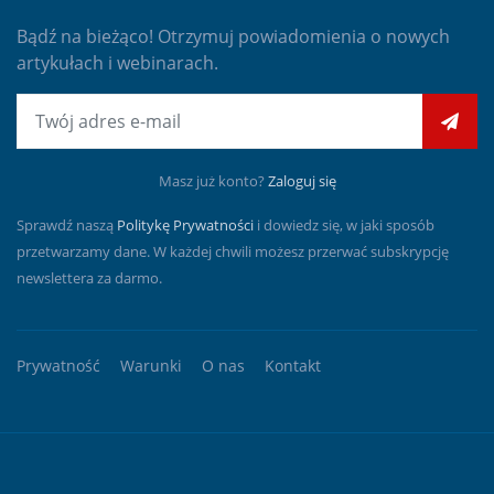
Bądź na bieżąco! Otrzymuj powiadomienia o nowych
artykułach i webinarach.
E-mail
Masz już konto?
Zaloguj się
Sprawdź naszą
Politykę Prywatności
i dowiedz się, w jaki sposób
przetwarzamy dane. W każdej chwili możesz przerwać subskrypcję
newslettera za darmo.
Prywatność
Warunki
O nas
Kontakt