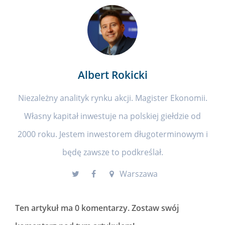
Albert Rokicki
Niezależny analityk rynku akcji. Magister Ekonomii.
Własny kapitał inwestuje na polskiej giełdzie od
2000 roku. Jestem inwestorem długoterminowym i
będę zawsze to podkreślał.
Warszawa
Ten artykuł ma
0 komentarzy
. Zostaw swój