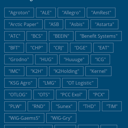
"Agroton"
"ALE"
"Allegro"
"AmRest"
"Arctic Paper"
"ASB
"Asbis"
"Astarta"
"ATC"
"BCS"
"BEEIN"
"Benefit Systems"
"BFT"
"CHP"
"CRJ"
"DGE"
"EAT"
"Grodno"
"HUG"
"Huuuge"
"ICG"
"IMC"
"K2H"
"K2Holding"
"Kernel"
"KSG Agro"
"LMG"
"OT Logistic"
"OTLOG"
"OTS"
"PCC Exol"
"PCX"
"PLW"
"RND"
"Sunex"
"THD"
"TIM"
"WIG-Gaems5"
"WIG-Gry"