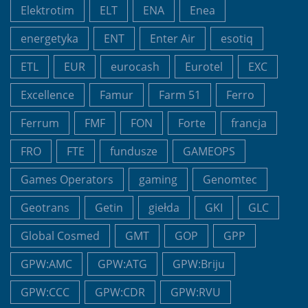
Elektrotim
ELT
ENA
Enea
energetyka
ENT
Enter Air
esotiq
ETL
EUR
eurocash
Eurotel
EXC
Excellence
Famur
Farm 51
Ferro
Ferrum
FMF
FON
Forte
francja
FRO
FTE
fundusze
GAMEOPS
Games Operators
gaming
Genomtec
Geotrans
Getin
giełda
GKI
GLC
Global Cosmed
GMT
GOP
GPP
GPW:AMC
GPW:ATG
GPW:Briju
GPW:CCC
GPW:CDR
GPW:RVU