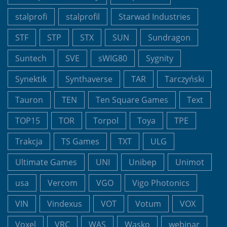
stalprofi
stalprofil
Starwad Industries
STF
STP
STX
SUN
Sundragon
Suntech
SVE
sWIG80
Sygnity
Synektik
Synthaverse
TAR
Tarczyński
Tauron
TEN
Ten Square Games
Text
TOP15
TOR
Torpol
Toya
TPE
Trakcja
TS Games
TXT
ULG
Ultimate Games
UNI
Unibep
Unimot
usa
Vercom
VGO
Vigo Photonics
VIN
Vindexus
VOT
Votum
VOX
Voxel
VRC
WAS
Wasko
webinar