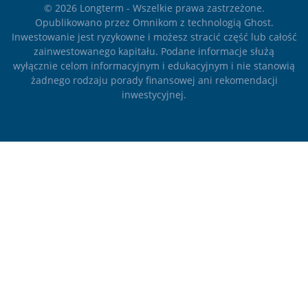
© 2026
Longterm
- Wszelkie prawa zastrzeżone.
Opublikowano przez
Omnikom
z technologią
Ghost
.
Inwestowanie jest ryzykowne i możesz stracić część lub całość
zainwestowanego kapitału. Podane informacje służą
wyłącznie celom informacyjnym i edukacyjnym i nie stanowią
żadnego rodzaju porady finansowej ani rekomendacji
inwestycyjnej.