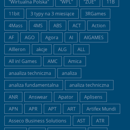
"Wirtualna Polska"
"WPL"
"ZUE"
11B
11bit
3 typy na 3 miesiące
3RGames
4Mass
4MS
ABS
ACT
Action
AF
AGO
Agora
AI
AIGAMES
AIlleron
akcje
ALG
ALL
All in! Games
AMC
Amica
anaaliza techniczna
analiza
analiza fundamentalna
analiza techniczna
ANR
Answear
Apator
Aplisens
APN
APR
APT
ART
Artifex Mundi
Asseco Business Solutions
AST
ATR