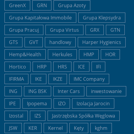
GreenX
GRN
Grupa Azoty
Grupa Kapitałowa Immobile
Grupa Klepsydra
Grupa Pracuj
Grupa Virtus
GRX
GTN
GTS
GVT
handlowy
Harper Hygienics
Hemp&Health
Herkules
HMP
HOR
Hortico
HRP
HRS
ICE
IFI
IFIRMA
IKE
IKZE
IMC Company
ING
ING BSK
Inter Cars
inwestowanie
IPE
Ipopema
IZO
Izolacja Jarocin
Izostal
IZS
Jastrzębska Spółka Węglowa
JSW
KER
Kernel
Kęty
kghm