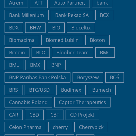
Atrem
ATT
Auto Partner,
bank
Bank Millenium
Bank Pekao SA
BCX
BDX
BHW
BIO
Bioceltix
Biomaxima
Biomed Lublin
Bioton
Bitcoin
BLO
Bloober Team
BMC
BML
BMX
BNP
BNP Paribas Bank Polska
Boryszew
BOŚ
BRS
BTC/USD
Budimex
Bumech
Cannabis Poland
Captor Therapeutics
CAR
CBD
CBF
CD Projekt
Celon Pharma
cherry
Cherrypick