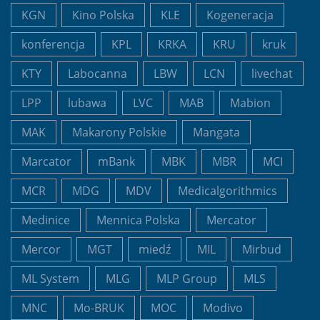
KGN
Kino Polska
KLE
Kogeneracja
konferencja
KPL
KRKA
KRU
kruk
KTY
Labocanna
LBW
LCN
livechat
LPP
lubawa
LVC
MAB
Mabion
MAK
Makarony Polskie
Mangata
Marcator
mBank
MBK
MBR
MCI
MCR
MDG
MDV
Medicalgorithmics
Medinice
Mennica Polska
Mercator
Mercor
MGT
miedź
MIL
Mirbud
ML System
MLG
MLP Group
MLS
MNC
Mo-BRUK
MOC
Modivo