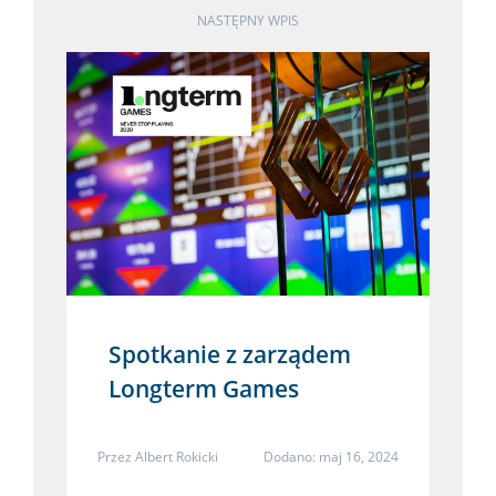
NASTĘPNY WPIS
Spotkanie z zarządem
Longterm Games
Przez
Albert Rokicki
Dodano: maj 16, 2024