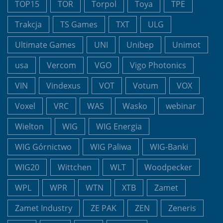
TOP15
TOR
Torpol
Toya
TPE
Trakcja
TS Games
TXT
ULG
Ultimate Games
UNI
Unibep
Unimot
usa
Vercom
VGO
Vigo Photonics
VIN
Vindexus
VOT
Votum
VOX
Voxel
VRC
WAS
Wasko
webinar
Wielton
WIG
WIG Energia
WIG Górnictwo
WIG Paliwa
WIG-Banki
WIG20
Wittchen
WLT
Woodpecker
WPL
WPR
WTN
XTB
Zamet
Zamet Industry
ZE PAK
ZEN
Zeneris