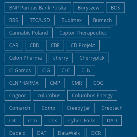
BNP Paribas Bank Polska
Boryszew
BOŚ
BRS
BTC/USD
Budimex
Bumech
Cannabis Poland
Captor Therapeutics
CAR
CBD
CBF
CD Projekt
Celon Pharma
cherry
Cherrypick
CI Games
CIG
CLC
CLN
CLNPHARMA
CMP
CMR
COG
Cognor
columbus
Columbus Energy
Comarch
Comp
Creepy Jar
Creotech
CRI
crm
CTX
Cyber_Folks
DAD
Dadelo
DAT
DataWalk
DCR