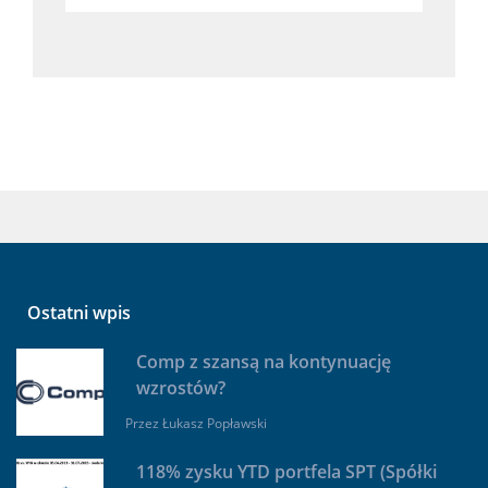
Ostatni wpis
Comp z szansą na kontynuację
wzrostów?
Przez
Łukasz Popławski
118% zysku YTD portfela SPT (Spółki