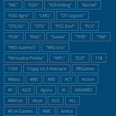
"IMC"
"K2H"
"K2Holding"
"Kernel"
"KSG Agro"
"LMG"
"OT Logistic"
"OTLOG"
"OTS"
"PCC Exol"
"PCX"
"PLW"
"RND"
"Sunex"
"THD"
"TIM"
"WIG-Gaems5"
"WIG-Gry"
"Wirtualna Polska"
"WPL"
"ZUE"
11B
11bit
3 typy na 3 miesiące
3RGames
4Mass
4MS
ABS
ACT
Action
AF
AGO
Agora
AI
AIGAMES
AIlleron
akcje
ALG
ALL
All in! Games
AMC
Amica