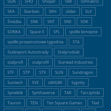
SGN
SHO
Shoper
SIM
SimFabric
SKA
Skarbiec
SKH
slider
SLV
Śnieżka
SNK
SNT
SNX
SOK
SONKA
Space X
SPL
spółki konopne
spółki prowzrostowe tygodnia
STA
Stalexport Autostrady
Stalprodukt
stalprofi
stalprofil
Starwad Industries
STF
STP
STX
SUN
Sundragon
Suntech
SVE
sWIG80
Sygnity
Synektik
Synthaverse
TAR
Tarczyński
Tauron
TEN
Ten Square Games
Text