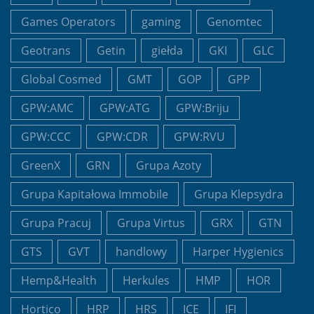
Games Operators
gaming
Genomtec
Geotrans
Getin
giełda
GKI
GLC
Global Cosmed
GMT
GOP
GPP
GPW:AMC
GPW:ATG
GPW:Briju
GPW:CCC
GPW:CDR
GPW:RVU
GreenX
GRN
Grupa Azoty
Grupa Kapitałowa Immobile
Grupa Klepsydra
Grupa Pracuj
Grupa Virtus
GRX
GTN
GTS
GVT
handlowy
Harper Hygienics
Hemp&Health
Herkules
HMP
HOR
Hortico
HRP
HRS
ICE
IFI