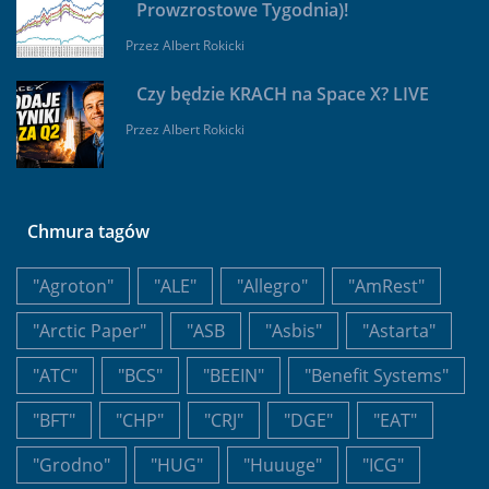
Prowzrostowe Tygodnia)!
Przez
Albert Rokicki
Czy będzie KRACH na Space X? LIVE
Przez
Albert Rokicki
Chmura tagów
"Agroton"
"ALE"
"Allegro"
"AmRest"
"Arctic Paper"
"ASB
"Asbis"
"Astarta"
"ATC"
"BCS"
"BEEIN"
"Benefit Systems"
"BFT"
"CHP"
"CRJ"
"DGE"
"EAT"
"Grodno"
"HUG"
"Huuuge"
"ICG"