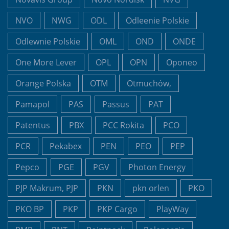
NVO
NWG
ODL
Odleenie Polskie
Odlewnie Polskie
OML
OND
ONDE
One More Lever
OPL
OPN
Oponeo
Orange Polska
OTM
Otmuchów,
Pamapol
PAS
Passus
PAT
Patentus
PBX
PCC Rokita
PCO
PCR
Pekabex
PEN
PEO
PEP
Pepco
PGE
PGV
Photon Energy
PJP Makrum, PJP
PKN
pkn orlen
PKO
PKO BP
PKP
PKP Cargo
PlayWay