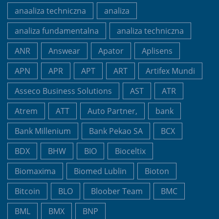
anaaliza techniczna
analiza
analiza fundamentalna
analiza techniczna
ANR
Answear
Apator
Aplisens
APN
APR
APT
ART
Artifex Mundi
Asseco Business Solutions
AST
ATR
Atrem
ATT
Auto Partner,
bank
Bank Millenium
Bank Pekao SA
BCX
BDX
BHW
BIO
Bioceltix
Biomaxima
Biomed Lublin
Bioton
Bitcoin
BLO
Bloober Team
BMC
BML
BMX
BNP