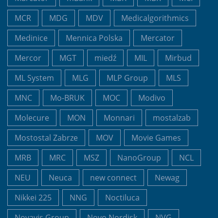
MCR
MDG
MDV
Medicalgorithmics
Medinice
Mennica Polska
Mercator
Mercor
MGT
miedź
MIL
Mirbud
ML System
MLG
MLP Group
MLS
MNC
Mo-BRUK
MOC
Modivo
Molecure
MON
Monnari
mostalzab
Mostostal Zabrze
MOV
Movie Games
MRB
MRC
MSZ
NanoGroup
NCL
NEU
Neuca
new connect
Newag
Nikkei 225
NNG
Noctiluca
Novavis Group
Novo Nordisk
NVG