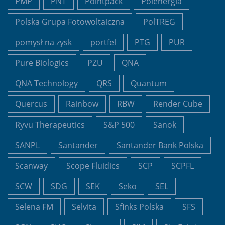
PMP
PNT
Pointpack
Polenergia
Polska Grupa Fotowoltaiczna
PolTREG
pomysł na zysk
portfel
PTG
PUR
Pure Biologics
PZU
QNA
QNA Technology
QRS
Quantum
Quercus
Rainbow
RBW
Render Cube
Ryvu Therapeutics
S&P 500
Sanok
SANPL
Santander
Santander Bank Polska
Scanway
Scope Fluidics
SCP
SCPFL
SCW
SDG
SEK
Seko
SEL
Selena FM
Selvita
Sfinks Polska
SFS