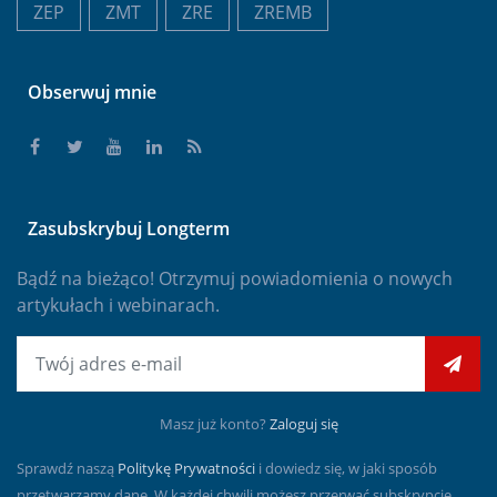
ZEP
ZMT
ZRE
ZREMB
Obserwuj mnie
Zasubskrybuj Longterm
Bądź na bieżąco! Otrzymuj powiadomienia o nowych
artykułach i webinarach.
E-mail
Masz już konto?
Zaloguj się
Sprawdź naszą
Politykę Prywatności
i dowiedz się, w jaki sposób
przetwarzamy dane. W każdej chwili możesz przerwać subskrypcję