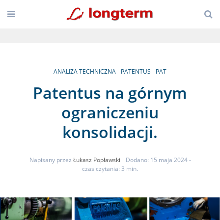
ANALIZA TECHNICZNA
PATENTUS
PAT
Patentus na górnym
ograniczeniu
konsolidacji.
Napisany przez
Łukasz Popławski
Dodano: 15 maja 2024
-
czas czytania: 3 min.