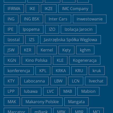
IFIRMA
IKE
IKZE
IMC Company
ING
ING BSK
Inter Cars
inwestowanie
IPE
Ipopema
IZO
Izolacja Jarocin
Izostal
IZS
Jastrzębska Spółka Węglowa
JSW
KER
Kernel
Kęty
kghm
KGN
Kino Polska
KLE
Kogeneracja
konferencja
KPL
KRKA
KRU
kruk
KTY
Labocanna
LBW
LCN
livechat
LPP
lubawa
LVC
MAB
Mabion
MAK
Makarony Polskie
Mangata
Marcator
mBank
MBK
MBR
MCI