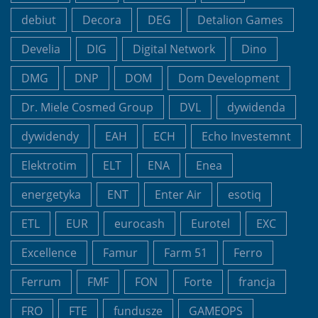
debiut
Decora
DEG
Detalion Games
Develia
DIG
Digital Network
Dino
DMG
DNP
DOM
Dom Development
Dr. Miele Cosmed Group
DVL
dywidenda
dywidendy
EAH
ECH
Echo Investemnt
Elektrotim
ELT
ENA
Enea
energetyka
ENT
Enter Air
esotiq
ETL
EUR
eurocash
Eurotel
EXC
Excellence
Famur
Farm 51
Ferro
Ferrum
FMF
FON
Forte
francja
FRO
FTE
fundusze
GAMEOPS