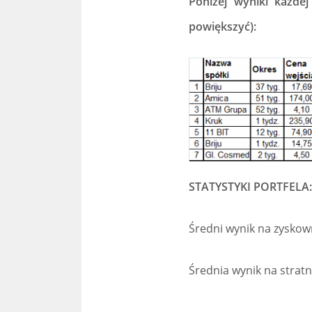
Poniżej wyniki każdej
powiększyć):
STATYSTYKI PORTFELA:
Średni wynik na zyskown
Średnia wynik na stratn