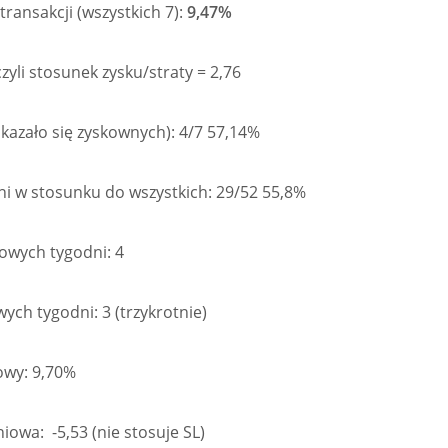
transakcji (wszystkich 7):
9,47%
czyli stosunek zysku/straty = 2,76
okazało się zyskownych): 4/7 57,14%
ni w stosunku do wszystkich: 29/52 55,8%
towych tygodni: 4
ych tygodni: 3 (trzykrotnie)
owy: 9,70%
iowa: -5,53 (nie stosuje SL)