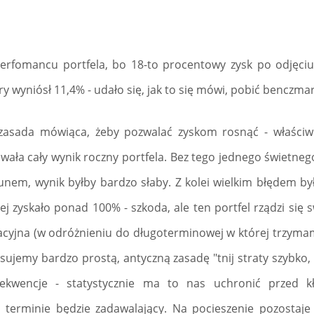
rfomancu portfela, bo 18-to procentowy zysk po odjęciu 
y wyniósł 11,4% - udało się, jak to się mówi, pobić benczma
a zasada mówiąca, żeby pozwalać zyskom rosnąć - właści
owała cały wynik roczny portfela. Bez tego jednego świetnego
m, wynik byłby bardzo słaby. Z kolei wielkim błędem był
iej zyskało ponad 100% - szkoda, ale ten portfel rządzi się 
acyjna (w odróżnieniu do długoterminowej w której trzymam 
sujemy bardzo prostą, antyczną zasadę "tnij straty szybko
kwencje - statystycznie ma to nas uchronić przed k
erminie będzie zadawalający. Na pocieszenie pozostaje f