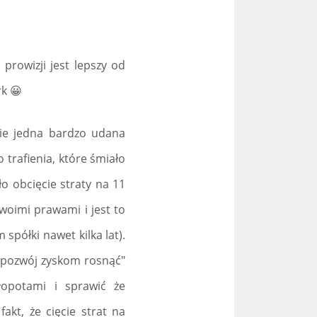
prowizji jest lepszy od
rk 😀
wie jedna bardzo udana
 trafienia, które śmiało
o obcięcie straty na 11
swoimi prawami i jest to
spółki nawet kilka lat).
, pozwój zyskom rosnąć"
łopotami i sprawić że
akt, że cięcie strat na