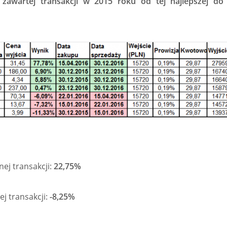
 zawartej transakcji w 2015 roku od tej najlepszej do n
ej transakcji:
22,75%
ej transakcji:
-8,25%