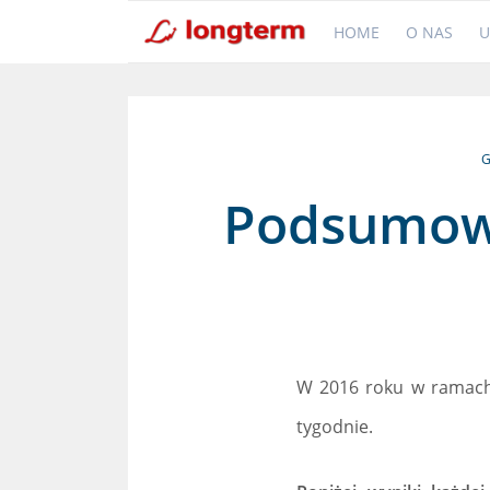
HOME
O NAS
U
G
Podsumowa
W 2016 roku w ramach p
tygodnie.