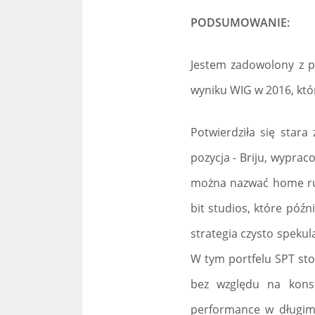
PODSUMOWANIE:
Jestem zadowolony z pe
wyniku WIG w 2016, któr
Potwierdziła się star
pozycja - Briju, wyprac
można nazwać home rune
bit studios, które późn
strategia czysto spekul
W tym portfelu SPT sto
bez względu na konse
performance w długim t