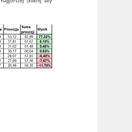
ajgorszej (kliknij aby