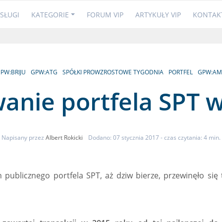
SŁUGI
KATEGORIE
FORUM VIP
ARTYKUŁY VIP
KONTAK
PW:BRIJU
GPW:ATG
SPÓŁKI PROWZROSTOWE TYGODNIA
PORTFEL
GPW:AM
nie portfela SPT w
Napisany przez
Albert Rokicki
Dodano: 07 stycznia 2017
- czas czytania: 4 min.
ublicznego portfela SPT, aż dziw bierze, przewinęło się t