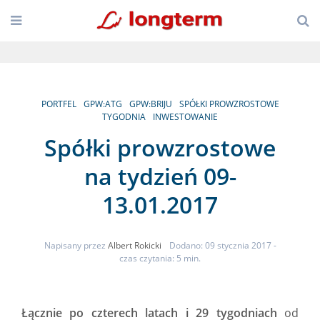
PORTFEL
GPW:ATG
GPW:BRIJU
SPÓŁKI PROWZROSTOWE
TYGODNIA
INWESTOWANIE
Spółki prowzrostowe
na tydzień 09-
13.01.2017
Napisany przez
Albert Rokicki
Dodano: 09 stycznia 2017
-
czas czytania: 5 min.
Łącznie po czterech latach i 29 tygodniach
od