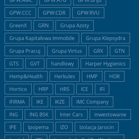
GPW:CCC
GPW:CDR
GPW:RVU
GreenX
GRN
Grupa Azoty
Grupa Kapitałowa Immobile
Grupa Klepsydra
Grupa Pracuj
Grupa Virtus
GRX
GTN
GTS
GVT
handlowy
Harper Hygienics
Hemp&Health
Herkules
HMP
HOR
Hortico
HRP
HRS
ICE
IFI
IFIRMA
IKE
IKZE
IMC Company
ING
ING BSK
Inter Cars
inwestowanie
IPE
Ipopema
IZO
Izolacja Jarocin