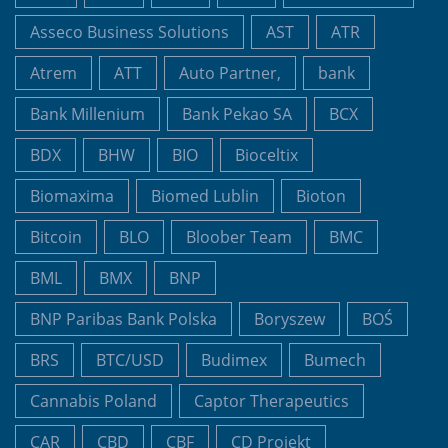
Asseco Business Solutions
AST
ATR
Atrem
ATT
Auto Partner,
bank
Bank Millenium
Bank Pekao SA
BCX
BDX
BHW
BIO
Bioceltix
Biomaxima
Biomed Lublin
Bioton
Bitcoin
BLO
Bloober Team
BMC
BML
BMX
BNP
BNP Paribas Bank Polska
Boryszew
BOŚ
BRS
BTC/USD
Budimex
Bumech
Cannabis Poland
Captor Therapeutics
CAR
CBD
CBF
CD Projekt