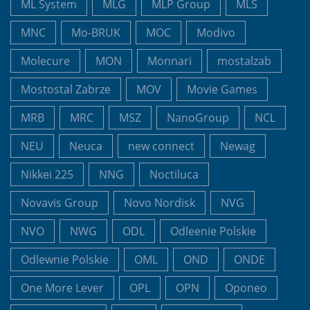
ML System
MLG
MLP Group
MLS
MNC
Mo-BRUK
MOC
Modivo
Molecure
MON
Monnari
mostalzab
Mostostal Zabrze
MOV
Movie Games
MRB
MRC
MSZ
NanoGroup
NCL
NEU
Neuca
new connect
Newag
Nikkei 225
NNG
Noctiluca
Novavis Group
Novo Nordisk
NVG
NVO
NWG
ODL
Odleenie Polskie
Odlewnie Polskie
OML
OND
ONDE
One More Lever
OPL
OPN
Oponeo