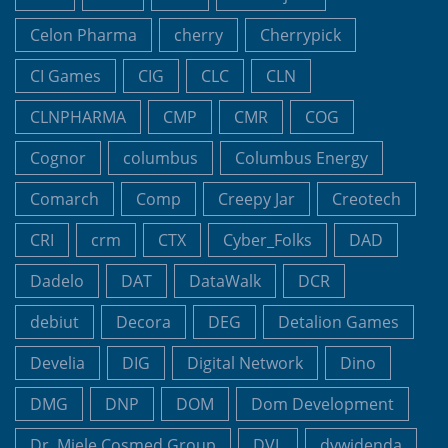
Celon Pharma
cherry
Cherrypick
CI Games
CIG
CLC
CLN
CLNPHARMA
CMP
CMR
COG
Cognor
columbus
Columbus Energy
Comarch
Comp
Creepy Jar
Creotech
CRI
crm
CTX
Cyber_Folks
DAD
Dadelo
DAT
DataWalk
DCR
debiut
Decora
DEG
Detalion Games
Develia
DIG
Digital Network
Dino
DMG
DNP
DOM
Dom Development
Dr. Miele Cosmed Group
DVL
dywidenda