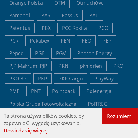
Orange Polska
OTM
Otmuchów,
Pamapol
PAS
Passus
PAT
Patentus
PBX
PCC Rokita
PCO
PCR
Pekabex
PEN
PEO
PEP
Pepco
PGE
PGV
Photon Energy
PJP Makrum, PJP
PKN
pkn orlen
PKO
PKO BP
PKP
PKP Cargo
PlayWay
PMP
PNT
Pointpack
Polenergia
Polska Grupa Fotowoltaiczna
PolTREG
Ta strona używa plików cookies, by
Rozumiem!
pomysł na zysk
portfel
PTG
PUR
zapewnić Ci wygodę użytkowania.
Pure Biologics
PZU
QNA
Dowiedz się więcej