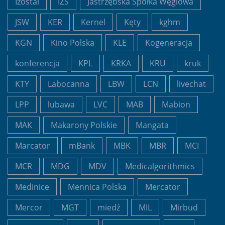
Izostal
IZS
Jastrzębska Spółka Węglowa
JSW
KER
Kernel
Kęty
kghm
KGN
Kino Polska
KLE
Kogeneracja
konferencja
KPL
KRKA
KRU
kruk
KTY
Labocanna
LBW
LCN
livechat
LPP
lubawa
LVC
MAB
Mabion
MAK
Makarony Polskie
Mangata
Marcator
mBank
MBK
MBR
MCI
MCR
MDG
MDV
Medicalgorithmics
Medinice
Mennica Polska
Mercator
Mercor
MGT
miedź
MIL
Mirbud