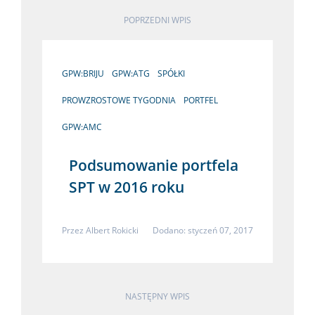
POPRZEDNI WPIS
GPW:BRIJU
GPW:ATG
SPÓŁKI
PROWZROSTOWE TYGODNIA
PORTFEL
GPW:AMC
Podsumowanie portfela
SPT w 2016 roku
Przez
Albert Rokicki
Dodano: styczeń 07, 2017
NASTĘPNY WPIS