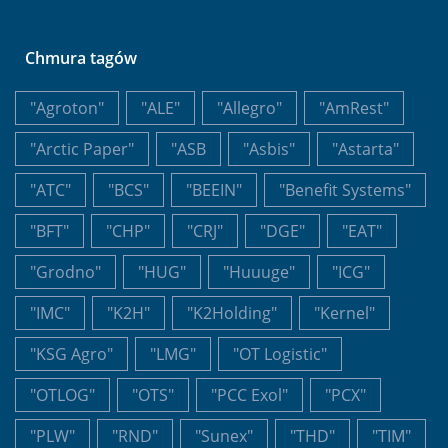
Chmura tagów
"Agroton"
"ALE"
"Allegro"
"AmRest"
"Arctic Paper"
"ASB
"Asbis"
"Astarta"
"ATC"
"BCS"
"BEEIN"
"Benefit Systems"
"BFT"
"CHP"
"CRJ"
"DGE"
"EAT"
"Grodno"
"HUG"
"Huuuge"
"ICG"
"IMC"
"K2H"
"K2Holding"
"Kernel"
"KSG Agro"
"LMG"
"OT Logistic"
"OTLOG"
"OTS"
"PCC Exol"
"PCX"
"PLW"
"RND"
"Sunex"
"THD"
"TIM"