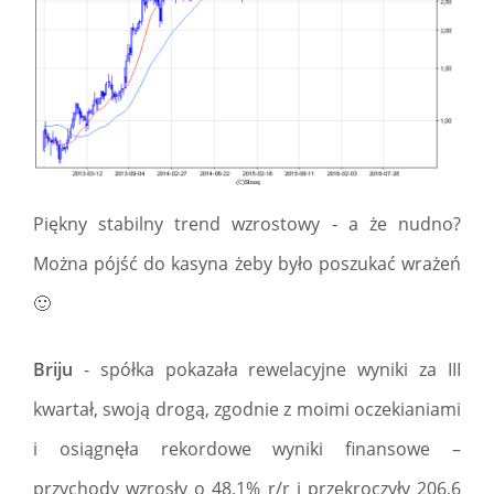
Piękny stabilny trend wzrostowy - a że nudno?
Można pójść do kasyna żeby było poszukać wrażeń
🙂
Briju
- spółka pokazała rewelacyjne wyniki za III
kwartał, swoją drogą, zgodnie z moimi oczekianiami
i osiągnęła rekordowe wyniki finansowe –
przychody wzrosły o 48,1% r/r i przekroczyły 206,6