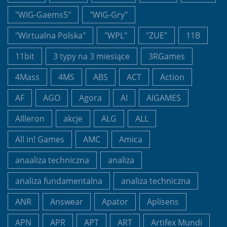
"WIG-Gaems5"
"WIG-Gry"
"Wirtualna Polska"
"WPL"
"ZUE"
11B
11bit
3 typy na 3 miesiące
3RGames
4Mass
4MS
ABS
ACT
Action
AF
AGO
Agora
AI
AIGAMES
AIlleron
akcje
ALG
ALL
All in! Games
AMC
Amica
anaaliza techniczna
analiza
analiza fundamentalna
analiza techniczna
ANR
Answear
Apator
Aplisens
APN
APR
APT
ART
Artifex Mundi