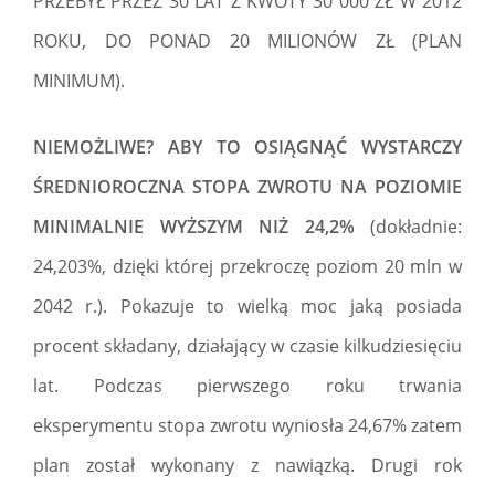
PRZEBYŁ PRZEZ 30 LAT Z KWOTY 30 000 ZŁ W 2012
ROKU, DO PONAD 20 MILIONÓW ZŁ (PLAN
MINIMUM).
NIEMOŻLIWE? ABY TO OSIĄGNĄĆ WYSTARCZY
ŚREDNIOROCZNA STOPA ZWROTU NA POZIOMIE
MINIMALNIE WYŻSZYM NIŻ 24,2%
(dokładnie:
24,203%, dzięki której przekroczę poziom 20 mln w
2042 r.). Pokazuje to wielką moc jaką posiada
procent składany, działający w czasie kilkudziesięciu
lat. Podczas pierwszego roku trwania
eksperymentu stopa zwrotu wyniosła 24,67% zatem
plan został wykonany z nawiązką. Drugi rok