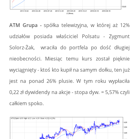
ATM Grupa -
spółka telewizyjna, w której aż 12%
udziałów posiada właściciel Polsatu - Zygmunt
Solorz-Żak, wraciła do portfela po dość długiej
nieobecności. Miesiąc temu kurs został pięknie
wyciągnięty - ktoś kto kupił na samym dołku, ten już
jest na ponad 26% plusie. W tym roku wypłaciła
0,22 zł dywidendy na akcje - stopa dyw. = 5,57% czyli
całkiem spoko.