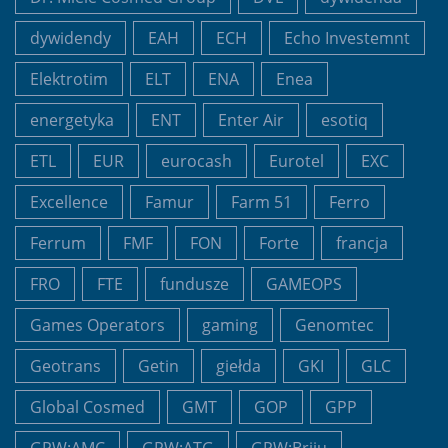
dywidendy
EAH
ECH
Echo Investemnt
Elektrotim
ELT
ENA
Enea
energetyka
ENT
Enter Air
esotiq
ETL
EUR
eurocash
Eurotel
EXC
Excellence
Famur
Farm 51
Ferro
Ferrum
FMF
FON
Forte
francja
FRO
FTE
fundusze
GAMEOPS
Games Operators
gaming
Genomtec
Geotrans
Getin
giełda
GKI
GLC
Global Cosmed
GMT
GOP
GPP
GPW:AMC
GPW:ATG
GPW:Briju