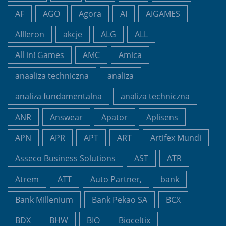
AF
AGO
Agora
AI
AIGAMES
AIlleron
akcje
ALG
ALL
All in! Games
AMC
Amica
anaaliza techniczna
analiza
analiza fundamentalna
analiza techniczna
ANR
Answear
Apator
Aplisens
APN
APR
APT
ART
Artifex Mundi
Asseco Business Solutions
AST
ATR
Atrem
ATT
Auto Partner,
bank
Bank Millenium
Bank Pekao SA
BCX
BDX
BHW
BIO
Bioceltix