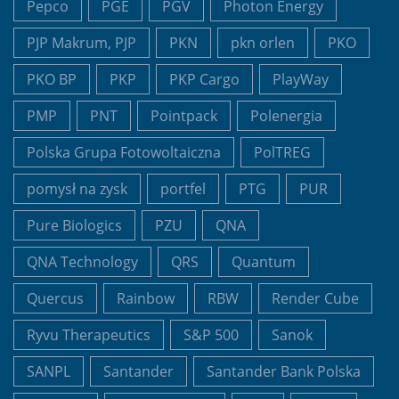
Pepco
PGE
PGV
Photon Energy
PJP Makrum, PJP
PKN
pkn orlen
PKO
PKO BP
PKP
PKP Cargo
PlayWay
PMP
PNT
Pointpack
Polenergia
Polska Grupa Fotowoltaiczna
PolTREG
pomysł na zysk
portfel
PTG
PUR
Pure Biologics
PZU
QNA
QNA Technology
QRS
Quantum
Quercus
Rainbow
RBW
Render Cube
Ryvu Therapeutics
S&P 500
Sanok
SANPL
Santander
Santander Bank Polska