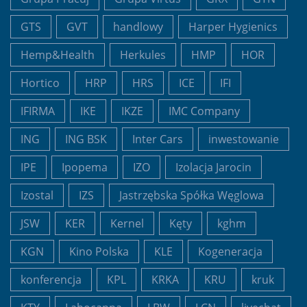
GTS
GVT
handlowy
Harper Hygienics
Hemp&Health
Herkules
HMP
HOR
Hortico
HRP
HRS
ICE
IFI
IFIRMA
IKE
IKZE
IMC Company
ING
ING BSK
Inter Cars
inwestowanie
IPE
Ipopema
IZO
Izolacja Jarocin
Izostal
IZS
Jastrzębska Spółka Węglowa
JSW
KER
Kernel
Kęty
kghm
KGN
Kino Polska
KLE
Kogeneracja
konferencja
KPL
KRKA
KRU
kruk