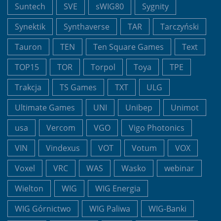
Suntech
SVE
sWIG80
Sygnity
Synektik
Synthaverse
TAR
Tarczyński
Tauron
TEN
Ten Square Games
Text
TOP15
TOR
Torpol
Toya
TPE
Trakcja
TS Games
TXT
ULG
Ultimate Games
UNI
Unibep
Unimot
usa
Vercom
VGO
Vigo Photonics
VIN
Vindexus
VOT
Votum
VOX
Voxel
VRC
WAS
Wasko
webinar
Wielton
WIG
WIG Energia
WIG Górnictwo
WIG Paliwa
WIG-Banki