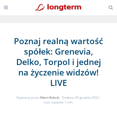
Poznaj realną wartość
spółek: Grenevia,
Delko, Torpol i jednej
na życzenie widzów!
LIVE
Napisany przez
Albert Rokicki
Dodano: 04 grudnia 2023
-
czas czytania: 1 min.