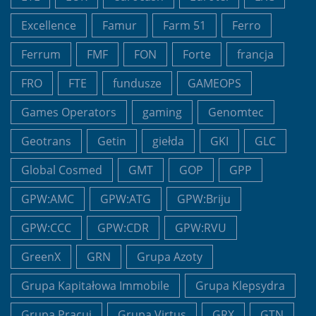
Excellence
Famur
Farm 51
Ferro
Ferrum
FMF
FON
Forte
francja
FRO
FTE
fundusze
GAMEOPS
Games Operators
gaming
Genomtec
Geotrans
Getin
giełda
GKI
GLC
Global Cosmed
GMT
GOP
GPP
GPW:AMC
GPW:ATG
GPW:Briju
GPW:CCC
GPW:CDR
GPW:RVU
GreenX
GRN
Grupa Azoty
Grupa Kapitałowa Immobile
Grupa Klepsydra
Grupa Pracuj
Grupa Virtus
GRX
GTN