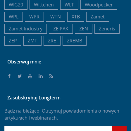
WIG20
Wittchen
WLT
Woodpecker
WPL
WPR
WTN
XTB
Zamet
Zamet Industry
ZE PAK
ZEN
Zeneris
ZEP
ZMT
ZRE
ZREMB
Obserwuj mnie
Zasubskrybuj Longterm
Bądź na bieżąco! Otrzymuj powiadomienia o nowych
artykułach i webinarach.
E-mail