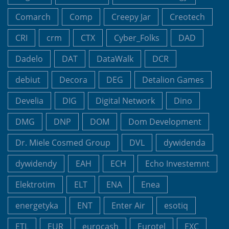
Comarch
Comp
Creepy Jar
Creotech
CRI
crm
CTX
Cyber_Folks
DAD
Dadelo
DAT
DataWalk
DCR
debiut
Decora
DEG
Detalion Games
Develia
DIG
Digital Network
Dino
DMG
DNP
DOM
Dom Development
Dr. Miele Cosmed Group
DVL
dywidenda
dywidendy
EAH
ECH
Echo Investemnt
Elektrotim
ELT
ENA
Enea
energetyka
ENT
Enter Air
esotiq
ETL
EUR
eurocash
Eurotel
EXC