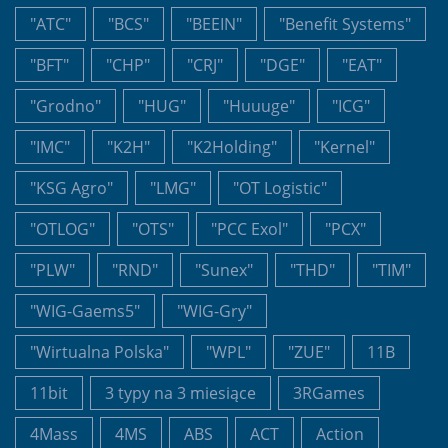
"ATC"
"BCS"
"BEEIN"
"Benefit Systems"
"BFT"
"CHP"
"CRJ"
"DGE"
"EAT"
"Grodno"
"HUG"
"Huuuge"
"ICG"
"IMC"
"K2H"
"K2Holding"
"Kernel"
"KSG Agro"
"LMG"
"OT Logistic"
"OTLOG"
"OTS"
"PCC Exol"
"PCX"
"PLW"
"RND"
"Sunex"
"THD"
"TIM"
"WIG-Gaems5"
"WIG-Gry"
"Wirtualna Polska"
"WPL"
"ZUE"
11B
11bit
3 typy na 3 miesiące
3RGames
4Mass
4MS
ABS
ACT
Action