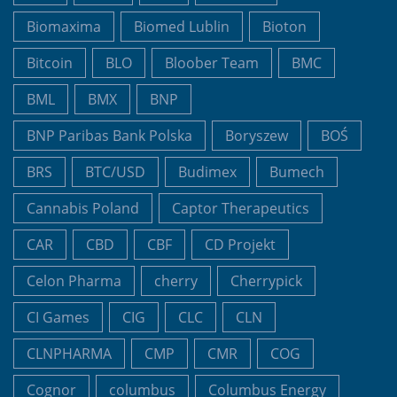
Biomaxima
Biomed Lublin
Bioton
Bitcoin
BLO
Bloober Team
BMC
BML
BMX
BNP
BNP Paribas Bank Polska
Boryszew
BOŚ
BRS
BTC/USD
Budimex
Bumech
Cannabis Poland
Captor Therapeutics
CAR
CBD
CBF
CD Projekt
Celon Pharma
cherry
Cherrypick
CI Games
CIG
CLC
CLN
CLNPHARMA
CMP
CMR
COG
Cognor
columbus
Columbus Energy