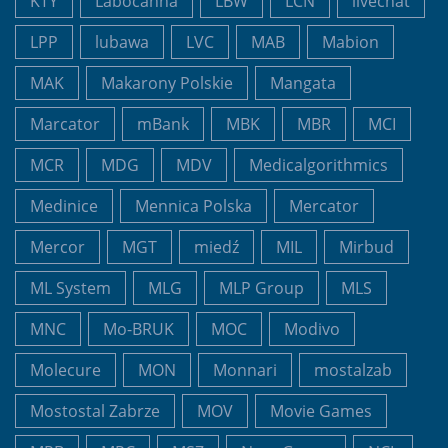
KTY
Labocanna
LBW
LCN
livechat
LPP
lubawa
LVC
MAB
Mabion
MAK
Makarony Polskie
Mangata
Marcator
mBank
MBK
MBR
MCI
MCR
MDG
MDV
Medicalgorithmics
Medinice
Mennica Polska
Mercator
Mercor
MGT
miedź
MIL
Mirbud
ML System
MLG
MLP Group
MLS
MNC
Mo-BRUK
MOC
Modivo
Molecure
MON
Monnari
mostalzab
Mostostal Zabrze
MOV
Movie Games