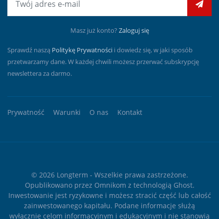
Masz już konto?
Zaloguj się
Sprawdź naszą
Politykę Prywatności
i dowiedz się, w jaki sposób
przetwarzamy dane. W każdej chwili możesz przerwać subskrypcję
newslettera za darmo.
Prywatność
Warunki
O nas
Kontakt
© 2026
Longterm
- Wszelkie prawa zastrzeżone.
Opublikowano przez
Omnikom
z technologią
Ghost
.
Inwestowanie jest ryzykowne i możesz stracić część lub całość
zainwestowanego kapitału. Podane informacje służą
wyłącznie celom informacyjnym i edukacyjnym i nie stanowią