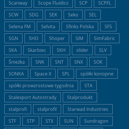
Scanway
Scope Fluidics
SCP
SCPFL
SCW
SDG
SEK
Seko
SEL
Selena FM
Selvita
Sfinks Polska
SFS
SGN
SHO
Shoper
SIM
SimFabric
SKA
Skarbiec
SKH
slider
SLV
Śnieżka
SNK
SNT
SNX
SOK
SONKA
Space X
SPL
spółki konopne
spółki prowzrostowe tygodnia
STA
Stalexport Autostrady
Stalprodukt
stalprofi
stalprofil
Starwad Industries
STF
STP
STX
SUN
Sundragon