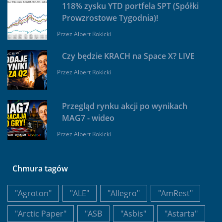
118% zysku YTD portfela SPT (Spółki
Prowzrostowe Tygodnia)!
Przez
Albert Rokicki
Czy będzie KRACH na Space X? LIVE
Przez
Albert Rokicki
Przegląd rynku akcji po wynikach
MAG7 - wideo
Przez
Albert Rokicki
Chmura tagów
"Agroton"
"ALE"
"Allegro"
"AmRest"
"Arctic Paper"
"ASB
"Asbis"
"Astarta"