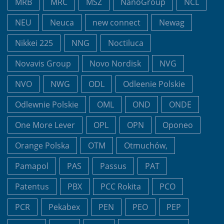
MRB
MRC
MSZ
NanoGroup
NCL
NEU
Neuca
new connect
Newag
Nikkei 225
NNG
Noctiluca
Novavis Group
Novo Nordisk
NVG
NVO
NWG
ODL
Odleenie Polskie
Odlewnie Polskie
OML
OND
ONDE
One More Lever
OPL
OPN
Oponeo
Orange Polska
OTM
Otmuchów,
Pamapol
PAS
Passus
PAT
Patentus
PBX
PCC Rokita
PCO
PCR
Pekabex
PEN
PEO
PEP