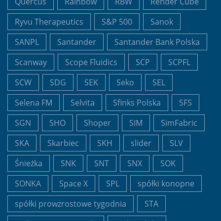
Quercus
Rainbow
RBW
Render Cube
Ryvu Therapeutics
S&P 500
Sanok
SANPL
Santander
Santander Bank Polska
Scanway
Scope Fluidics
SCP
SCPFL
SCW
SDG
SEK
Seko
SEL
Selena FM
Selvita
Sfinks Polska
SFS
SGN
SHO
Shoper
SIM
SimFabric
SKA
Skarbiec
SKH
slider
SLV
Śnieżka
SNK
SNT
SNX
SOK
SONKA
Space X
SPL
spółki konopne
spółki prowzrostowe tygodnia
STA