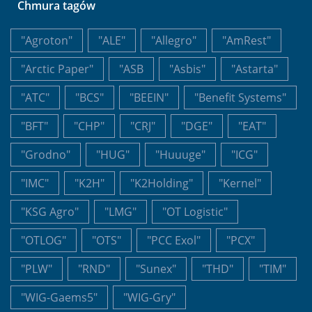
Chmura tagów
"Agroton"
"ALE"
"Allegro"
"AmRest"
"Arctic Paper"
"ASB
"Asbis"
"Astarta"
"ATC"
"BCS"
"BEEIN"
"Benefit Systems"
"BFT"
"CHP"
"CRJ"
"DGE"
"EAT"
"Grodno"
"HUG"
"Huuuge"
"ICG"
"IMC"
"K2H"
"K2Holding"
"Kernel"
"KSG Agro"
"LMG"
"OT Logistic"
"OTLOG"
"OTS"
"PCC Exol"
"PCX"
"PLW"
"RND"
"Sunex"
"THD"
"TIM"
"WIG-Gaems5"
"WIG-Gry"