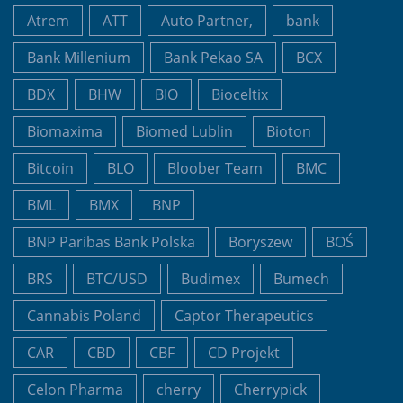
Atrem
ATT
Auto Partner,
bank
Bank Millenium
Bank Pekao SA
BCX
BDX
BHW
BIO
Bioceltix
Biomaxima
Biomed Lublin
Bioton
Bitcoin
BLO
Bloober Team
BMC
BML
BMX
BNP
BNP Paribas Bank Polska
Boryszew
BOŚ
BRS
BTC/USD
Budimex
Bumech
Cannabis Poland
Captor Therapeutics
CAR
CBD
CBF
CD Projekt
Celon Pharma
cherry
Cherrypick