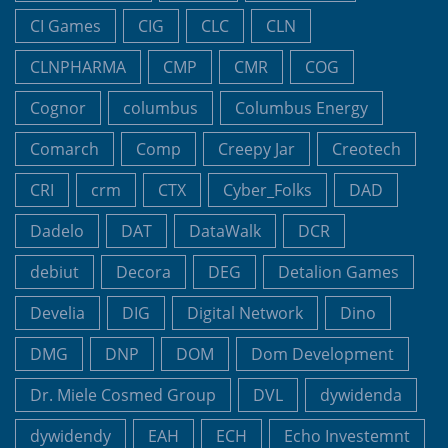
CI Games
CIG
CLC
CLN
CLNPHARMA
CMP
CMR
COG
Cognor
columbus
Columbus Energy
Comarch
Comp
Creepy Jar
Creotech
CRI
crm
CTX
Cyber_Folks
DAD
Dadelo
DAT
DataWalk
DCR
debiut
Decora
DEG
Detalion Games
Develia
DIG
Digital Network
Dino
DMG
DNP
DOM
Dom Development
Dr. Miele Cosmed Group
DVL
dywidenda
dywidendy
EAH
ECH
Echo Investemnt