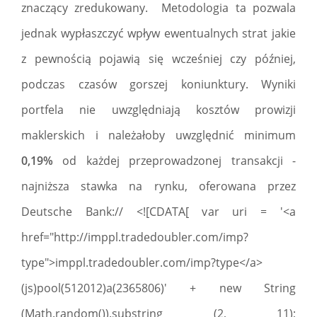
znaczący zredukowany. Metodologia ta pozwala
jednak wypłaszczyć wpływ ewentualnych strat jakie
z pewnością pojawią się wcześniej czy później,
podczas czasów gorszej koniunktury. Wyniki
portfela nie uwzględniają kosztów prowizji
maklerskich i należałoby uwzględnić minimum
0,19%
od każdej przeprowadzonej transakcji -
najniższa stawka na rynku, oferowana przez
Deutsche Bank:// <![CDATA[ var uri = '<a
href="http://imppl.tradedoubler.com/imp?
type">imppl.tradedoubler.com/imp?type</a>
(js)pool(512012)a(2365806)' + new String
(Math.random()).substring (2, 11);