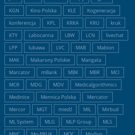
KGN
Kino Polska
KLE
Kogeneracja
konferencja
KPL
KRKA
KRU
kruk
KTY
Labocanna
LBW
LCN
livechat
LPP
lubawa
LVC
MAB
Mabion
MAK
Makarony Polskie
Mangata
Marcator
mBank
MBK
MBR
MCI
MCR
MDG
MDV
Medicalgorithmics
Medinice
Mennica Polska
Mercator
Mercor
MGT
miedź
MIL
Mirbud
ML System
MLG
MLP Group
MLS
MNC
Mo-BRUK
MOC
Modivo