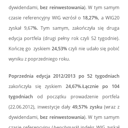
dywidendami,
bez reinwestowania
). W tym samym
czasie referencyjny WIG wzrósł o
18,27%
, a WIG20
zyskał 9,67
%.
Tym samym, zakończyła się druga
edycja portfela (drugi pełny rok czyli 52 tygodnie).
Kończę go zyskiem
24,53%
czyli nie udało się pobić
wyniku z poprzedniego roku.
Poprzednia edycja 2012/2013 po 52 tygodniach
zakończyła się zyskiem
24,67%
.
Łącznie po 104
tygodniach
od początku prowadzenie portfela
(22.06.2012), inwestycje dały
49,57% zysku
(wraz z
dywidendami,
bez reinwestowania
). W tym samym
czasie referencyjny (
benchmark
) indeks WIG zyskał