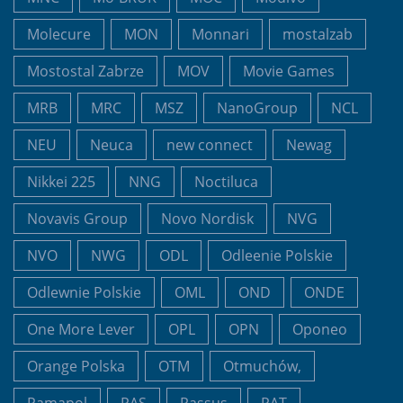
Molecure
MON
Monnari
mostalzab
Mostostal Zabrze
MOV
Movie Games
MRB
MRC
MSZ
NanoGroup
NCL
NEU
Neuca
new connect
Newag
Nikkei 225
NNG
Noctiluca
Novavis Group
Novo Nordisk
NVG
NVO
NWG
ODL
Odleenie Polskie
Odlewnie Polskie
OML
OND
ONDE
One More Lever
OPL
OPN
Oponeo
Orange Polska
OTM
Otmuchów,