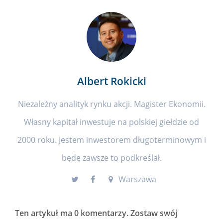
Albert Rokicki
Niezależny analityk rynku akcji. Magister Ekonomii.
Własny kapitał inwestuje na polskiej giełdzie od
2000 roku. Jestem inwestorem długoterminowym i
będę zawsze to podkreślał.
Warszawa
Ten artykuł ma
0 komentarzy
. Zostaw swój