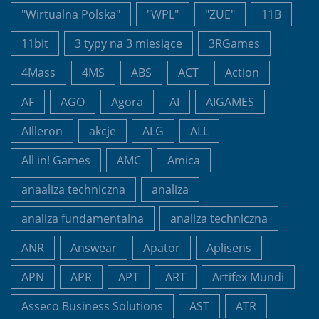
"Wirtualna Polska"
"WPL"
"ZUE"
11B
11bit
3 typy na 3 miesiące
3RGames
4Mass
4MS
ABS
ACT
Action
AF
AGO
Agora
AI
AIGAMES
AIlleron
akcje
ALG
ALL
All in! Games
AMC
Amica
anaaliza techniczna
analiza
analiza fundamentalna
analiza techniczna
ANR
Answear
Apator
Aplisens
APN
APR
APT
ART
Artifex Mundi
Asseco Business Solutions
AST
ATR