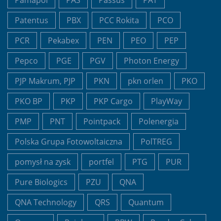
Pamapol
PAS
Passus
PAT
Patentus
PBX
PCC Rokita
PCO
PCR
Pekabex
PEN
PEO
PEP
Pepco
PGE
PGV
Photon Energy
PJP Makrum, PJP
PKN
pkn orlen
PKO
PKO BP
PKP
PKP Cargo
PlayWay
PMP
PNT
Pointpack
Polenergia
Polska Grupa Fotowoltaiczna
PolTREG
pomysł na zysk
portfel
PTG
PUR
Pure Biologics
PZU
QNA
QNA Technology
QRS
Quantum