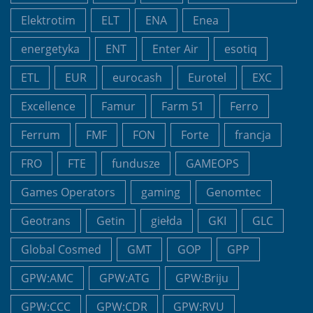
Elektrotim
ELT
ENA
Enea
energetyka
ENT
Enter Air
esotiq
ETL
EUR
eurocash
Eurotel
EXC
Excellence
Famur
Farm 51
Ferro
Ferrum
FMF
FON
Forte
francja
FRO
FTE
fundusze
GAMEOPS
Games Operators
gaming
Genomtec
Geotrans
Getin
giełda
GKI
GLC
Global Cosmed
GMT
GOP
GPP
GPW:AMC
GPW:ATG
GPW:Briju
GPW:CCC
GPW:CDR
GPW:RVU