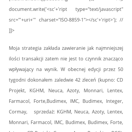
document.write('<sc'+'ript type="text/javascript"
src="'+uri+'" charset="ISO-8859-1"></sc'+'ript>'); //
]]>
Moja strategia zakłada zawieranie jak najmniejszej
ilości transakcji zatem nie jest to czynnik znacząco
wpływający na wynik. W obecnej edycji przez 50
tygodni dokonałem zaledwie 42 zleceń (kupno: CD
Projekt, KGHM, Neuca, Azoty, Monnari, Lentex,
Farmacol, Forte,Budimex, IMC, Budimex, Integer,
Cormay, sprzedaż: KGHM, Neuca, Azoty, Lentex,
Monnari, Farmacol, IMC, Budimex, Budimex, Forte,