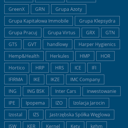
GreenX
GRN
Grupa Azoty
Grupa Kapitałowa Immobile
Grupa Klepsydra
Grupa Pracuj
Grupa Virtus
GRX
GTN
GTS
GVT
handlowy
Harper Hygienics
Hemp&Health
Herkules
HMP
HOR
Hortico
HRP
HRS
ICE
IFI
IFIRMA
IKE
IKZE
IMC Company
ING
ING BSK
Inter Cars
inwestowanie
IPE
Ipopema
IZO
Izolacja Jarocin
Izostal
IZS
Jastrzębska Spółka Węglowa
JSW
KER
Kernel
Kęty
kghm