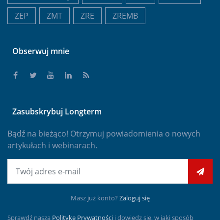
ZEP
ZMT
ZRE
ZREMB
Obserwuj mnie
Zasubskrybuj Longterm
Bądź na bieżąco! Otrzymuj powiadomienia o nowych
artykułach i webinarach.
E-mail
Masz już konto?
Zaloguj się
Sprawdź naszą
Politykę Prywatności
i dowiedz się, w jaki sposób