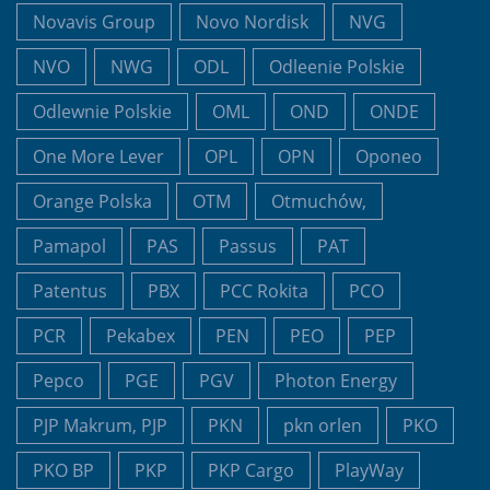
Novavis Group
Novo Nordisk
NVG
NVO
NWG
ODL
Odleenie Polskie
Odlewnie Polskie
OML
OND
ONDE
One More Lever
OPL
OPN
Oponeo
Orange Polska
OTM
Otmuchów,
Pamapol
PAS
Passus
PAT
Patentus
PBX
PCC Rokita
PCO
PCR
Pekabex
PEN
PEO
PEP
Pepco
PGE
PGV
Photon Energy
PJP Makrum, PJP
PKN
pkn orlen
PKO
PKO BP
PKP
PKP Cargo
PlayWay