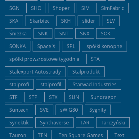
SGN
SHO
Shoper
SIM
SimFabric
SKA
Skarbiec
SKH
slider
SLV
Śnieżka
SNK
SNT
SNX
SOK
SONKA
Space X
SPL
spółki konopne
spółki prowzrostowe tygodnia
STA
Stalexport Autostrady
Stalprodukt
stalprofi
stalprofil
Starwad Industries
STF
STP
STX
SUN
Sundragon
Suntech
SVE
sWIG80
Sygnity
Synektik
Synthaverse
TAR
Tarczyński
Tauron
TEN
Ten Square Games
Text