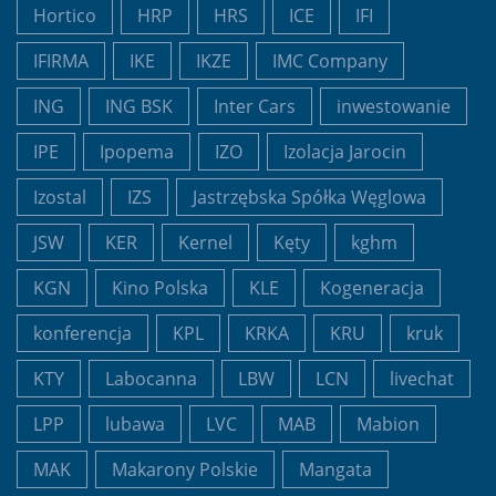
Hortico
HRP
HRS
ICE
IFI
IFIRMA
IKE
IKZE
IMC Company
ING
ING BSK
Inter Cars
inwestowanie
IPE
Ipopema
IZO
Izolacja Jarocin
Izostal
IZS
Jastrzębska Spółka Węglowa
JSW
KER
Kernel
Kęty
kghm
KGN
Kino Polska
KLE
Kogeneracja
konferencja
KPL
KRKA
KRU
kruk
KTY
Labocanna
LBW
LCN
livechat
LPP
lubawa
LVC
MAB
Mabion
MAK
Makarony Polskie
Mangata