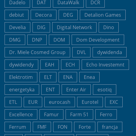
Dadelo
DAT
DataWalk
DCR
debiut
Decora
DEG
Detalion Games
Develia
DIG
Digital Network
Dino
DMG
DNP
DOM
Dom Development
Dr. Miele Cosmed Group
DVL
dywidenda
dywidendy
EAH
ECH
Echo Investemnt
Elektrotim
ELT
ENA
Enea
energetyka
ENT
Enter Air
esotiq
ETL
EUR
eurocash
Eurotel
EXC
Excellence
Famur
Farm 51
Ferro
Ferrum
FMF
FON
Forte
francja