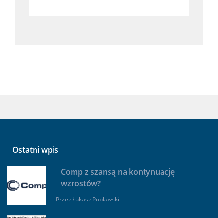
Ostatni wpis
Comp z szansą na kontynuację
wzrostów?
Przez
Łukasz Popławski