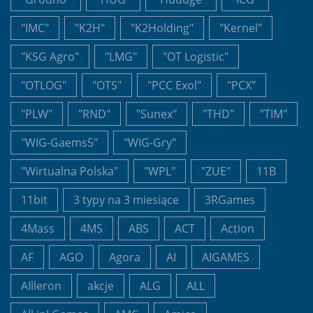
"IMC"
"K2H"
"K2Holding"
"Kernel"
"KSG Agro"
"LMG"
"OT Logistic"
"OTLOG"
"OTS"
"PCC Exol"
"PCX"
"PLW"
"RND"
"Sunex"
"THD"
"TIM"
"WIG-Gaems5"
"WIG-Gry"
"Wirtualna Polska"
"WPL"
"ZUE"
11B
11bit
3 typy na 3 miesiące
3RGames
4Mass
4MS
ABS
ACT
Action
AF
AGO
Agora
AI
AIGAMES
AIlleron
akcje
ALG
ALL