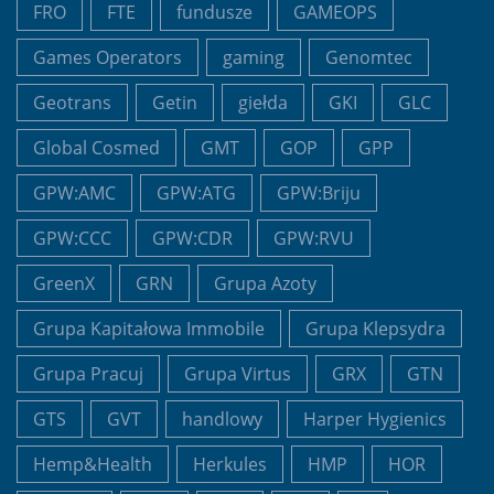
FRO
FTE
fundusze
GAMEOPS
Games Operators
gaming
Genomtec
Geotrans
Getin
giełda
GKI
GLC
Global Cosmed
GMT
GOP
GPP
GPW:AMC
GPW:ATG
GPW:Briju
GPW:CCC
GPW:CDR
GPW:RVU
GreenX
GRN
Grupa Azoty
Grupa Kapitałowa Immobile
Grupa Klepsydra
Grupa Pracuj
Grupa Virtus
GRX
GTN
GTS
GVT
handlowy
Harper Hygienics
Hemp&Health
Herkules
HMP
HOR