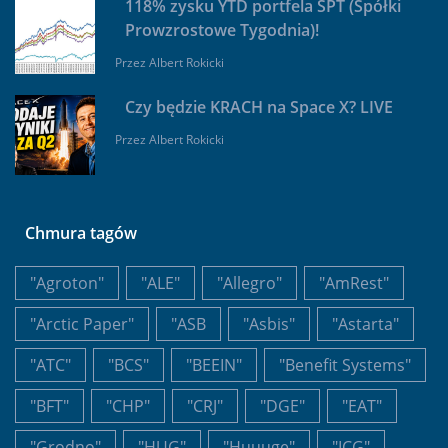
118% zysku YTD portfela SPT (Spółki
Prowzrostowe Tygodnia)!
Przez
Albert Rokicki
Czy będzie KRACH na Space X? LIVE
Przez
Albert Rokicki
Chmura tagów
"Agroton"
"ALE"
"Allegro"
"AmRest"
"Arctic Paper"
"ASB
"Asbis"
"Astarta"
"ATC"
"BCS"
"BEEIN"
"Benefit Systems"
"BFT"
"CHP"
"CRJ"
"DGE"
"EAT"
"Grodno"
"HUG"
"Huuuge"
"ICG"