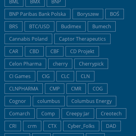
BML
BMX
BNP
BNP Paribas Bank Polska
Boryszew
BOŚ
BRS
BTC/USD
Budimex
Bumech
Cannabis Poland
Captor Therapeutics
CAR
CBD
CBF
CD Projekt
Celon Pharma
cherry
Cherrypick
CI Games
CIG
CLC
CLN
CLNPHARMA
CMP
CMR
COG
Cognor
columbus
Columbus Energy
Comarch
Comp
Creepy Jar
Creotech
CRI
crm
CTX
Cyber_Folks
DAD