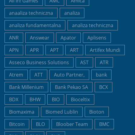
All in! Games
AMC
Amica
anaaliza techniczna
analiza
analiza fundamentalna
analiza techniczna
ANR
Answear
Apator
Aplisens
APN
APR
APT
ART
Artifex Mundi
Asseco Business Solutions
AST
ATR
Atrem
ATT
Auto Partner,
bank
Bank Millenium
Bank Pekao SA
BCX
BDX
BHW
BIO
Bioceltix
Biomaxima
Biomed Lublin
Bioton
Bitcoin
BLO
Bloober Team
BMC