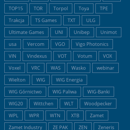
TOP15
TOR
Torpol
Toya
TPE
Trakcja
TS Games
TXT
ULG
Ultimate Games
UNI
Unibep
Unimot
usa
Vercom
VGO
Vigo Photonics
VIN
Vindexus
VOT
Votum
VOX
Voxel
VRC
WAS
Wasko
webinar
Wielton
WIG
WIG Energia
WIG Górnictwo
WIG Paliwa
WIG-Banki
WIG20
Wittchen
WLT
Woodpecker
WPL
WPR
WTN
XTB
Zamet
Zamet Industry
ZE PAK
ZEN
Zeneris