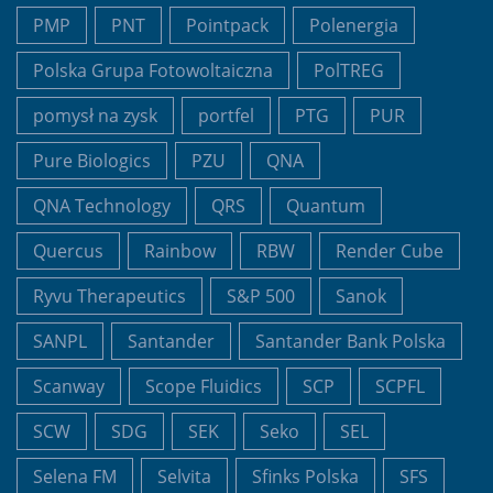
PMP
PNT
Pointpack
Polenergia
Polska Grupa Fotowoltaiczna
PolTREG
pomysł na zysk
portfel
PTG
PUR
Pure Biologics
PZU
QNA
QNA Technology
QRS
Quantum
Quercus
Rainbow
RBW
Render Cube
Ryvu Therapeutics
S&P 500
Sanok
SANPL
Santander
Santander Bank Polska
Scanway
Scope Fluidics
SCP
SCPFL
SCW
SDG
SEK
Seko
SEL
Selena FM
Selvita
Sfinks Polska
SFS