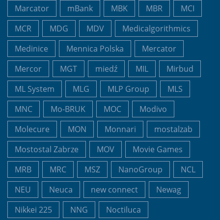
Marcator
mBank
MBK
MBR
MCI
MCR
MDG
MDV
Medicalgorithmics
Medinice
Mennica Polska
Mercator
Mercor
MGT
miedź
MIL
Mirbud
ML System
MLG
MLP Group
MLS
MNC
Mo-BRUK
MOC
Modivo
Molecure
MON
Monnari
mostalzab
Mostostal Zabrze
MOV
Movie Games
MRB
MRC
MSZ
NanoGroup
NCL
NEU
Neuca
new connect
Newag
Nikkei 225
NNG
Noctiluca