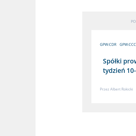
PO
GPW:CDR
GPW:CCC
Spółki pr
tydzień 10
Przez
Albert Rokicki