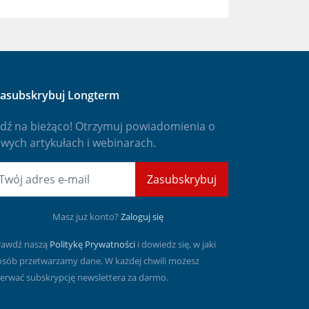
asubskrybuj Longterm
dź na bieżąco! Otrzymuj powiadomienia o
wych artykułach i webinarach.
mail
Zasubskrybuj
Masz już konto?
Zaloguj się
rawdź naszą
Politykę Prywatności
i dowiedz się, w jaki
osób przetwarzamy dane. W każdej chwili możesz
erwać subskrypcję newslettera za darmo.