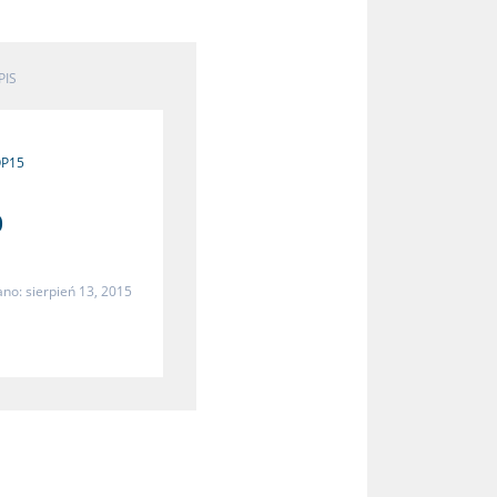
PIS
P15
0
no: sierpień 13, 2015