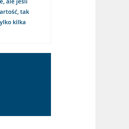
 ale jeśli
artość, tak
lko kilka