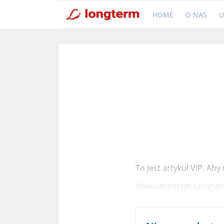
HOME
O NAS
U
To jest artykuł VIP. Ab
abonamentem Longter