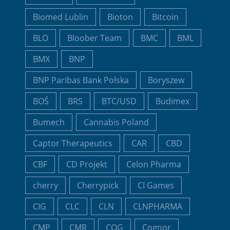
Biomed Lublin
Bioton
Bitcoin
BLO
Bloober Team
BMC
BML
BMX
BNP
BNP Paribas Bank Polska
Boryszew
BOŚ
BRS
BTC/USD
Budimex
Bumech
Cannabis Poland
Captor Therapeutics
CAR
CBD
CBF
CD Projekt
Celon Pharma
cherry
Cherrypick
CI Games
CIG
CLC
CLN
CLNPHARMA
CMP
CMR
COG
Cognor