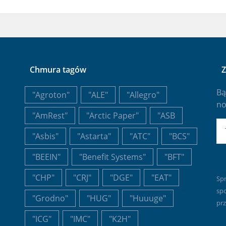
Chmura tagów
Z
Bą
"Agroton"
"ALE"
"Allegro"
no
"AmRest"
"Arctic Paper"
"ASB
E-
"Asbis"
"Astarta"
"ATC"
"BCS"
"BEEIN"
"Benefit Systems"
"BFT"
"CHP"
"CRJ"
"DGE"
"EAT"
Sp
sp
"Grodno"
"HUG"
"Huuuge"
prz
"ICG"
"IMC"
"K2H"