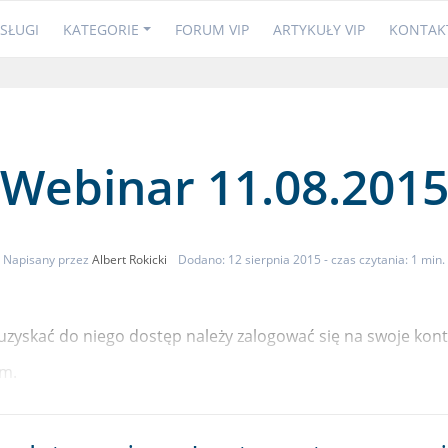
SŁUGI
KATEGORIE
FORUM VIP
ARTYKUŁY VIP
KONTAK
Webinar 11.08.201
Napisany przez
Albert Rokicki
Dodano: 12 sierpnia 2015
- czas czytania: 1 min.
y uzyskać do niego dostęp należy zalogować się na swoje ko
m.