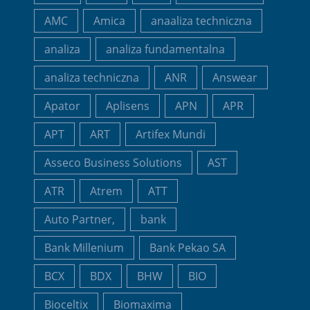
AMC
Amica
anaaliza techniczna
analiza
analiza fundamentalna
analiza techniczna
ANR
Answear
Apator
Aplisens
APN
APR
APT
ART
Artifex Mundi
Asseco Business Solutions
AST
ATR
Atrem
ATT
Auto Partner,
bank
Bank Millenium
Bank Pekao SA
BCX
BDX
BHW
BIO
Bioceltix
Biomaxima