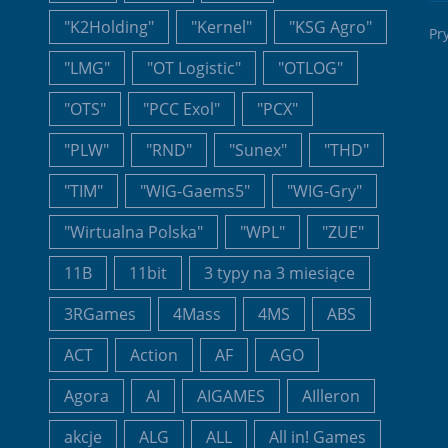
"K2Holding"
"Kernel"
"KSG Agro"
Pr
"LMG"
"OT Logistic"
"OTLOG"
"OTS"
"PCC Exol"
"PCX"
"PLW"
"RND"
"Sunex"
"THD"
"TIM"
"WIG-Gaems5"
"WIG-Gry"
"Wirtualna Polska"
"WPL"
"ZUE"
11B
11bit
3 typy na 3 miesiące
3RGames
4Mass
4MS
ABS
ACT
Action
AF
AGO
Agora
AI
AIGAMES
AIlleron
akcje
ALG
ALL
All in! Games