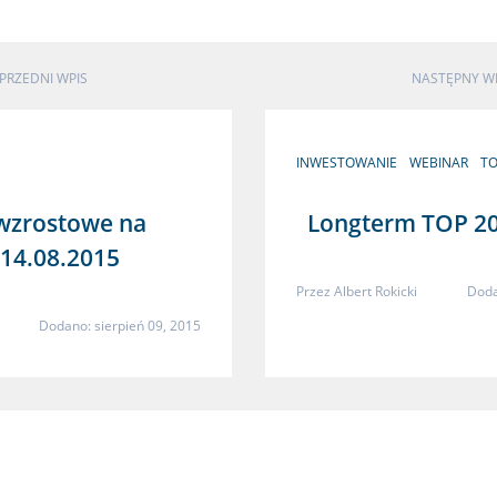
PRZEDNI WPIS
NASTĘPNY W
INWESTOWANIE
WEBINAR
TO
owzrostowe na
Longterm TOP 2
-14.08.2015
Przez
Albert Rokicki
Doda
Dodano: sierpień 09, 2015