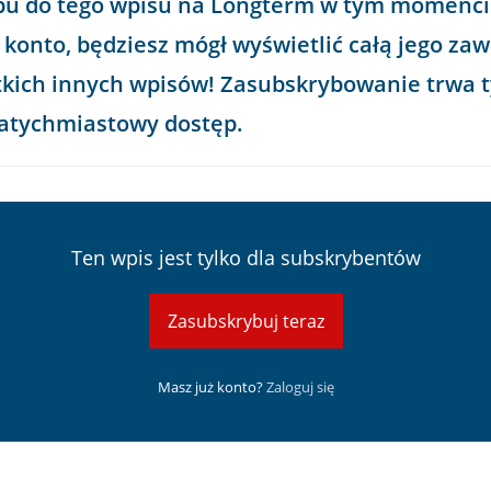
pu do tego wpisu na
Longterm
w tym momencie,
 konto, będziesz mógł wyświetlić całą jego zaw
kich innych wpisów! Zasubskrybowanie trwa ty
natychmiastowy dostęp.
Ten wpis jest tylko dla subskrybentów
Zasubskrybuj teraz
Masz już konto?
Zaloguj się