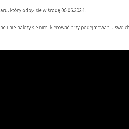
ru, który odbył się w środę 06.06.2024.
jne i nie należy się nimi kierować przy podejmowaniu swoich