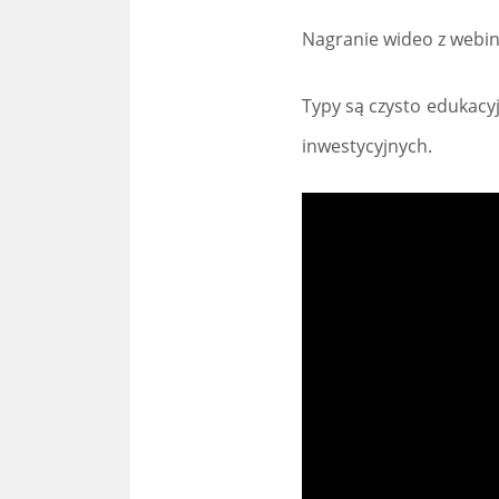
Nagranie wideo z webina
Typy są czysto edukacy
inwestycyjnych.