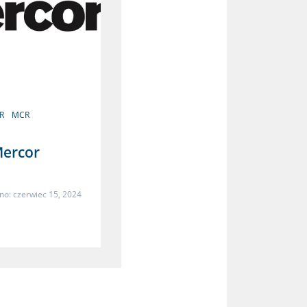
R
MCR
Mercor
o: czerwiec 15, 2024