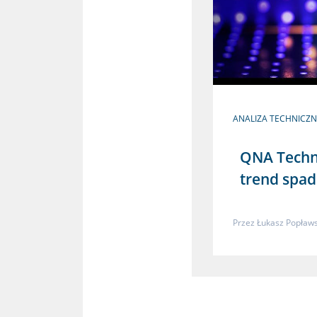
ANALIZA TECHNICZ
QNA Techn
trend spa
Przez
Łukasz Popławs