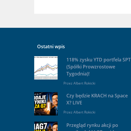
Ostatni wpis
118% zysku YTD portfela SPT
(Spółki Prowzrostowe
Tygodnia)!
Przez
Albert Rokicki
Czy będzie KRACH na Space
X? LIVE
Przez
Albert Rokicki
Przegląd rynku akcji po