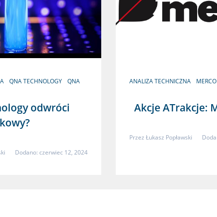
NA
QNA TECHNOLOGY
QNA
ANALIZA TECHNICZNA
MERCO
ology odwróci
Akcje ATrakcje: 
dkowy?
Przez
Łukasz Popławski
Dodan
ki
Dodano: czerwiec 12, 2024