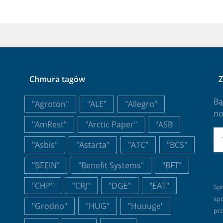
Chmura tagów
Z
Bą
"Agroton"
"ALE"
"Allegro"
no
"AmRest"
"Arctic Paper"
"ASB
E-
"Asbis"
"Astarta"
"ATC"
"BCS"
"BEEIN"
"Benefit Systems"
"BFT"
"CHP"
"CRJ"
"DGE"
"EAT"
Sp
sp
"Grodno"
"HUG"
"Huuuge"
prz