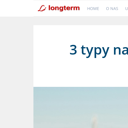
HOME
O NAS
U
3 typy n