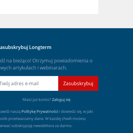
asubskrybuj Longterm
dź na bieżąco! Otrzymuj powiadomienia o
wych artykułach i webinarach.
mail
Zasubskrybuj
Masz już konto?
Zaloguj się
rawdź naszą
Politykę Prywatności
i dowiedz się, w jaki
osób przetwarzamy dane. W każdej chwili możesz
erwać subskrypcję newslettera za darmo.