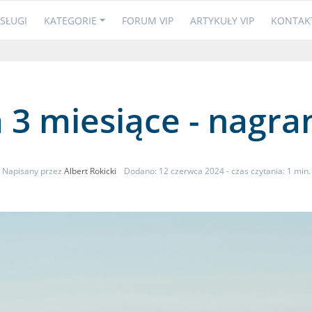
SŁUGI
KATEGORIE
FORUM VIP
ARTYKUŁY VIP
KONTAK
a 3 miesiące - nagra
Napisany przez
Albert Rokicki
Dodano: 12 czerwca 2024
- czas czytania: 1 min.