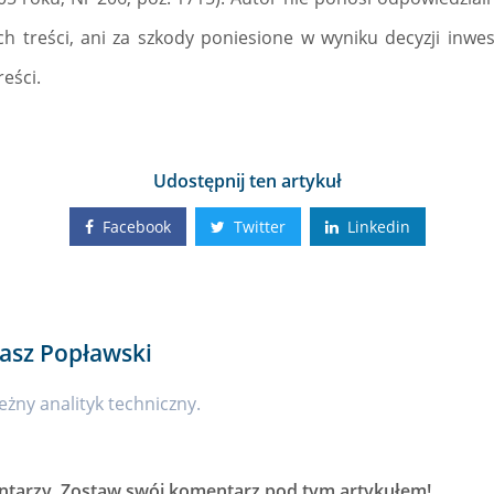
ch treści, ani za szkody poniesione w wyniku decyzji inwe
eści.
Udostępnij ten artykuł
Facebook
Twitter
Linkedin
asz Popławski
eżny analityk techniczny.
ntarzy
. Zostaw swój komentarz pod tym artykułem!