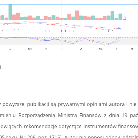
i
 powyższej publikacji są prywatnymi opiniami autora i ni
umieniu Rozporządzenia Ministra Finansów z dnia 19 paź
anowiących rekomendacje dotyczące instrumentów finansow
05 roku, Nr 206, poz. 1715). Autor nie ponosi odpowiedzialn