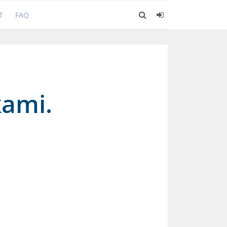
T
FAQ
kami.