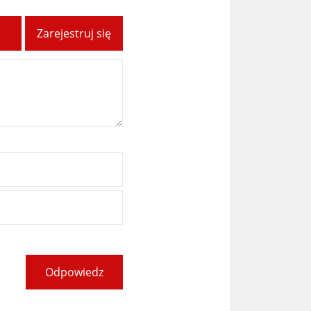
ę
Zarejestruj się
Odpowiedz