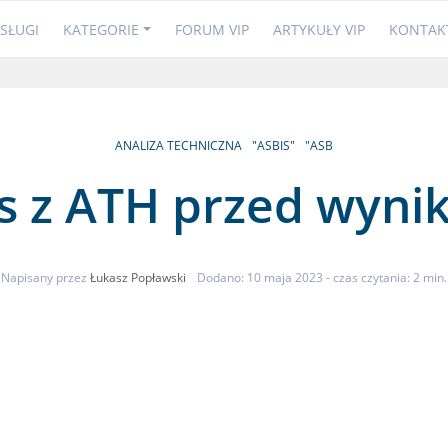
SŁUGI
KATEGORIE
FORUM VIP
ARTYKUŁY VIP
KONTAK
ANALIZA TECHNICZNA
"ASBIS"
"ASB
s z ATH przed wyni
Napisany przez
Łukasz Popławski
Dodano: 10 maja 2023
- czas czytania: 2 min.