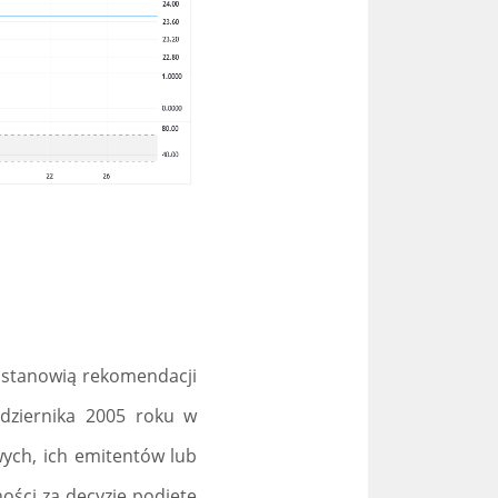
e stanowią rekomendacji
dziernika 2005 roku w
ych, ich emitentów lub
ości za decyzje podjęte