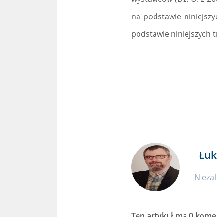
na podstawie niniejszy
podstawie niniejszych tr
Łuk
Niezal
Ten artykuł ma
0 kome