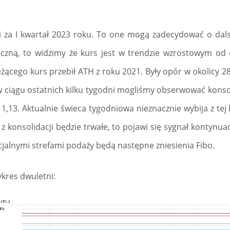
i za I kwartał 2023 roku. To one mogą zadecydować o dalsz
iczną, to widzimy że kurs jest w trendzie wzrostowym od
ącego kurs przebił ATH z roku 2021. Były opór w okolicy 28 
i w ciągu ostatnich kilku tygodni mogliśmy obserwować kons
1,13. Aktualnie świeca tygodniowa nieznacznie wybija z tej 
 z konsolidacji będzie trwałe, to pojawi się sygnał kontynu
jalnymi strefami podaży będą następne zniesienia Fibo.
kres dwuletni: