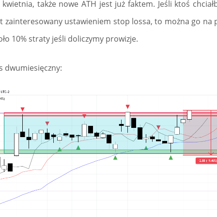
 kwietnia, także nowe ATH jest już faktem. Jeśli ktoś chcia
est zainteresowany ustawieniem stop lossa, to można go na p
oło 10% straty jeśli doliczymy prowizje.
es dwumiesięczny: