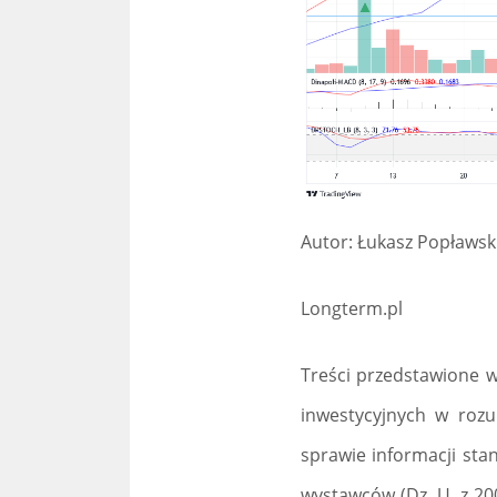
Autor: Łukasz Popławsk
Longterm.pl
Treści przedstawione w
inwestycyjnych w roz
sprawie informacji st
wystawców (Dz. U. z 20