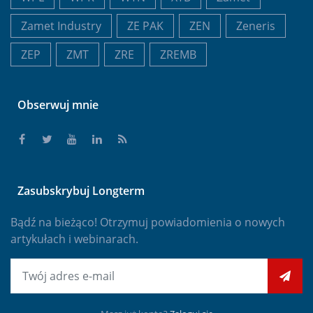
Zamet Industry
ZE PAK
ZEN
Zeneris
ZEP
ZMT
ZRE
ZREMB
Obserwuj mnie
Zasubskrybuj Longterm
Bądź na bieżąco! Otrzymuj powiadomienia o nowych
artykułach i webinarach.
E-mail