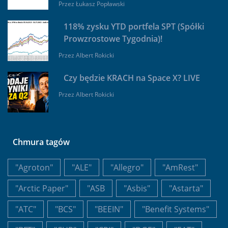
Przez
Łukasz Popławski
118% zysku YTD portfela SPT (Spółki
Prowzrostowe Tygodnia)!
Przez
Albert Rokicki
Czy będzie KRACH na Space X? LIVE
Przez
Albert Rokicki
Chmura tagów
"Agroton"
"ALE"
"Allegro"
"AmRest"
"Arctic Paper"
"ASB
"Asbis"
"Astarta"
"ATC"
"BCS"
"BEEIN"
"Benefit Systems"