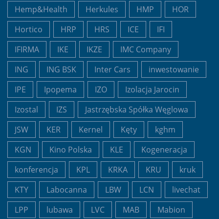
Hemp&Health
Herkules
HMP
HOR
Hortico
HRP
HRS
ICE
IFI
IFIRMA
IKE
IKZE
IMC Company
ING
ING BSK
Inter Cars
inwestowanie
IPE
Ipopema
IZO
Izolacja Jarocin
Izostal
IZS
Jastrzębska Spółka Węglowa
JSW
KER
Kernel
Kęty
kghm
KGN
Kino Polska
KLE
Kogeneracja
konferencja
KPL
KRKA
KRU
kruk
KTY
Labocanna
LBW
LCN
livechat
LPP
lubawa
LVC
MAB
Mabion