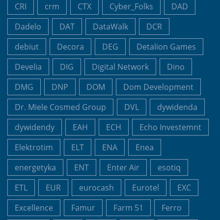
CRI
crm
CTX
Cyber_Folks
DAD
Dadelo
DAT
DataWalk
DCR
debiut
Decora
DEG
Detalion Games
Develia
DIG
Digital Network
Dino
DMG
DNP
DOM
Dom Development
Dr. Miele Cosmed Group
DVL
dywidenda
dywidendy
EAH
ECH
Echo Investemnt
Elektrotim
ELT
ENA
Enea
energetyka
ENT
Enter Air
esotiq
ETL
EUR
eurocash
Eurotel
EXC
Excellence
Famur
Farm 51
Ferro