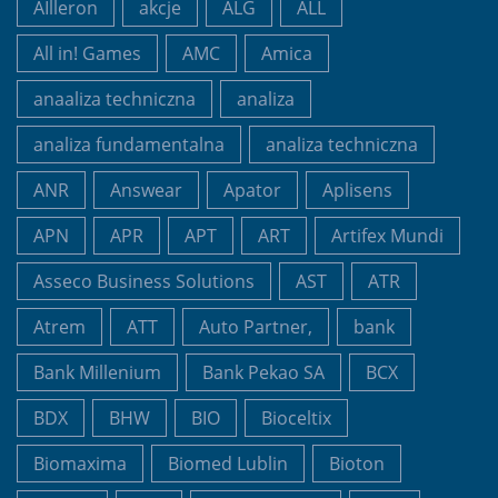
AIlleron
akcje
ALG
ALL
All in! Games
AMC
Amica
anaaliza techniczna
analiza
analiza fundamentalna
analiza techniczna
ANR
Answear
Apator
Aplisens
APN
APR
APT
ART
Artifex Mundi
Asseco Business Solutions
AST
ATR
Atrem
ATT
Auto Partner,
bank
Bank Millenium
Bank Pekao SA
BCX
BDX
BHW
BIO
Bioceltix
Biomaxima
Biomed Lublin
Bioton