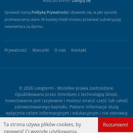
Masz już konto?
Zaloguj się
Sprawdź naszą
Politykę Prywatności
i dowiedz się, w jaki sposób
przetwarzamy dane. W każdej chwili możesz przerwać subskrypcję
newslettera za darmo.
Prywatność
Warunki
O nas
Kontakt
© 2026
Longterm
- Wszelkie prawa zastrzeżone.
Opublikowano przez
Omnikom
z technologią
Ghost
.
Inwestowanie jest ryzykowne i możesz stracić część lub całość
zainwestowanego kapitału. Podane informacje służą
wyłącznie celom informacyjnym i edukacyjnym i nie stanowią
żadnego rodzaju porady finansowej ani rekomendacji
Ta strona używa plików cookies, by
Rozumiem!
inwestycyjnej.
zapewnić Ci wygodę użytkowania.