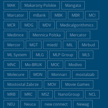
MAK
Makarony Polskie
Mangata
Marcator
mBank
MBK
MBR
MCI
MCR
MDG
MDV
Medicalgorithmics
Medinice
Mennica Polska
Mercator
Mercor
MGT
miedź
MIL
Mirbud
ML System
MLG
MLP Group
MLS
MNC
Mo-BRUK
MOC
Modivo
Molecure
MON
Monnari
mostalzab
Mostostal Zabrze
MOV
Movie Games
MRB
MRC
MSZ
NanoGroup
NCL
NEU
Neuca
new connect
Newag