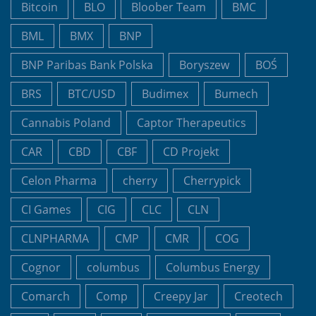
Bitcoin
BLO
Bloober Team
BMC
BML
BMX
BNP
BNP Paribas Bank Polska
Boryszew
BOŚ
BRS
BTC/USD
Budimex
Bumech
Cannabis Poland
Captor Therapeutics
CAR
CBD
CBF
CD Projekt
Celon Pharma
cherry
Cherrypick
CI Games
CIG
CLC
CLN
CLNPHARMA
CMP
CMR
COG
Cognor
columbus
Columbus Energy
Comarch
Comp
Creepy Jar
Creotech