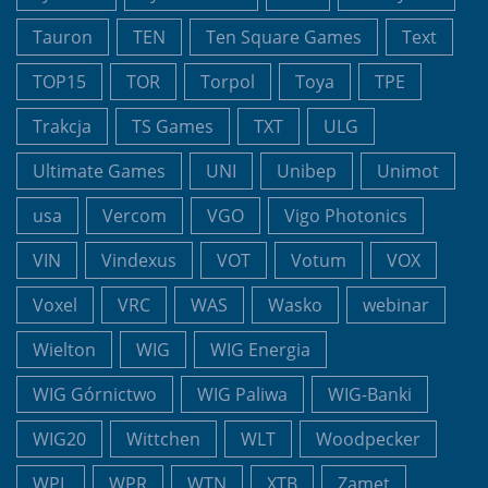
Tauron
TEN
Ten Square Games
Text
TOP15
TOR
Torpol
Toya
TPE
Trakcja
TS Games
TXT
ULG
Ultimate Games
UNI
Unibep
Unimot
usa
Vercom
VGO
Vigo Photonics
VIN
Vindexus
VOT
Votum
VOX
Voxel
VRC
WAS
Wasko
webinar
Wielton
WIG
WIG Energia
WIG Górnictwo
WIG Paliwa
WIG-Banki
WIG20
Wittchen
WLT
Woodpecker
WPL
WPR
WTN
XTB
Zamet