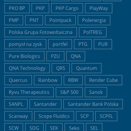
PKO BP
PKP
PKP Cargo
PlayWay
PMP
PNT
Pointpack
Polenergia
Polska Grupa Fotowoltaiczna
PolTREG
pomysł na zysk
portfel
PTG
PUR
Pure Biologics
PZU
QNA
QNA Technology
QRS
Quantum
Quercus
Rainbow
RBW
Render Cube
Ryvu Therapeutics
S&P 500
Sanok
SANPL
Santander
Santander Bank Polska
Scanway
Scope Fluidics
SCP
SCPFL
SCW
SDG
SEK
Seko
SEL