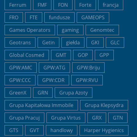
Ferrum
FMF
FON
Forte
francja
FRO
FTE
fundusze
GAMEOPS
Games Operators
gaming
Genomtec
Geotrans
Getin
giełda
GKI
GLC
Global Cosmed
GMT
GOP
GPP
GPW:AMC
GPW:ATG
GPW:Briju
GPW:CCC
GPW:CDR
GPW:RVU
GreenX
GRN
Grupa Azoty
Grupa Kapitałowa Immobile
Grupa Klepsydra
Grupa Pracuj
Grupa Virtus
GRX
GTN
GTS
GVT
handlowy
Harper Hygienics