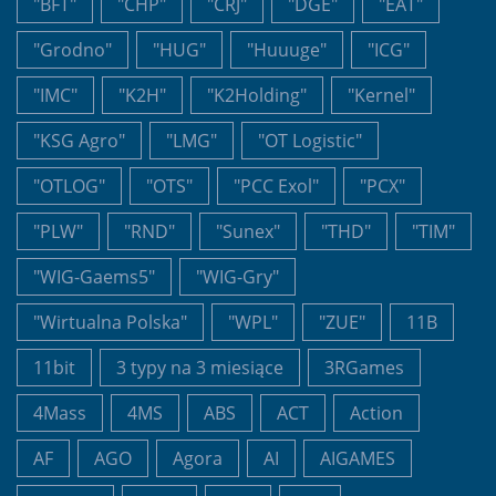
"BFT"
"CHP"
"CRJ"
"DGE"
"EAT"
"Grodno"
"HUG"
"Huuuge"
"ICG"
"IMC"
"K2H"
"K2Holding"
"Kernel"
"KSG Agro"
"LMG"
"OT Logistic"
"OTLOG"
"OTS"
"PCC Exol"
"PCX"
"PLW"
"RND"
"Sunex"
"THD"
"TIM"
"WIG-Gaems5"
"WIG-Gry"
"Wirtualna Polska"
"WPL"
"ZUE"
11B
11bit
3 typy na 3 miesiące
3RGames
4Mass
4MS
ABS
ACT
Action
AF
AGO
Agora
AI
AIGAMES