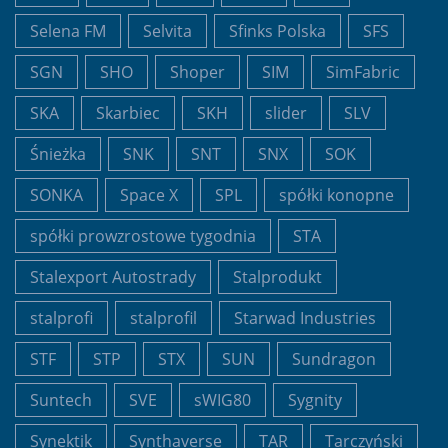
Selena FM
Selvita
Sfinks Polska
SFS
SGN
SHO
Shoper
SIM
SimFabric
SKA
Skarbiec
SKH
slider
SLV
Śnieżka
SNK
SNT
SNX
SOK
SONKA
Space X
SPL
spółki konopne
spółki prowzrostowe tygodnia
STA
Stalexport Autostrady
Stalprodukt
stalprofi
stalprofil
Starwad Industries
STF
STP
STX
SUN
Sundragon
Suntech
SVE
sWIG80
Sygnity
Synektik
Synthaverse
TAR
Tarczyński