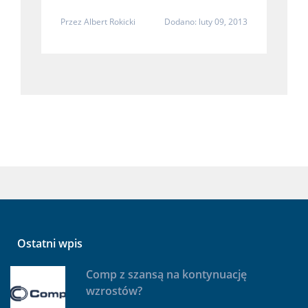
Przez
Albert Rokicki
Dodano: luty 09, 2013
Ostatni wpis
Comp z szansą na kontynuację
wzrostów?