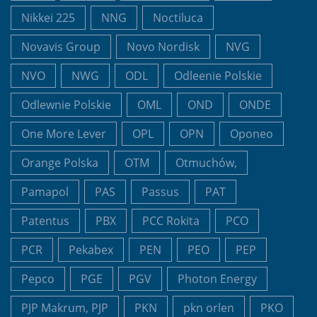
Nikkei 225
NNG
Noctiluca
Novavis Group
Novo Nordisk
NVG
NVO
NWG
ODL
Odleenie Polskie
Odlewnie Polskie
OML
OND
ONDE
One More Lever
OPL
OPN
Oponeo
Orange Polska
OTM
Otmuchów,
Pamapol
PAS
Passus
PAT
Patentus
PBX
PCC Rokita
PCO
PCR
Pekabex
PEN
PEO
PEP
Pepco
PGE
PGV
Photon Energy
PJP Makrum, PJP
PKN
pkn orlen
PKO