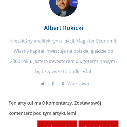
Albert Rokicki
Niezależny analityk rynku akcji. Magister Ekonomii.
Własny kapitał inwestuje na polskiej giełdzie od
2000 roku. Jestem inwestorem długoterminowym i
będę zawsze to podkreślał.
Warszawa
Ten artykuł ma
0 komentarzy
. Zostaw swój
komentarz pod tym artykułem!