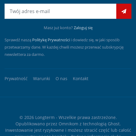
E-mail
Masz już konto?
Zaloguj się
Sprawdź naszą
Politykę Prywatności
i dowiedz się, w jaki sposób
przetwarzamy dane. W każdej chwili możesz przerwać subskrypcję
newslettera za darmo.
Prywatność
Warunki
O nas
Kontakt
© 2026
Longterm
- Wszelkie prawa zastrzeżone.
Opublikowano przez
Omnikom
z technologią
Ghost
.
Inwestowanie jest ryzykowne i możesz stracić część lub całość