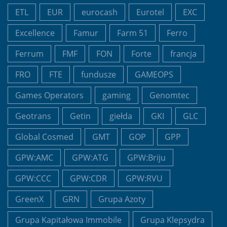
ETL
EUR
eurocash
Eurotel
EXC
Excellence
Famur
Farm 51
Ferro
Ferrum
FMF
FON
Forte
francja
FRO
FTE
fundusze
GAMEOPS
Games Operators
gaming
Genomtec
Geotrans
Getin
giełda
GKI
GLC
Global Cosmed
GMT
GOP
GPP
GPW:AMC
GPW:ATG
GPW:Briju
GPW:CCC
GPW:CDR
GPW:RVU
GreenX
GRN
Grupa Azoty
Grupa Kapitałowa Immobile
Grupa Klepsydra