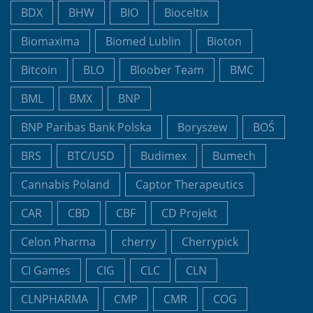
BDX
BHW
BIO
Bioceltix
Biomaxima
Biomed Lublin
Bioton
Bitcoin
BLO
Bloober Team
BMC
BML
BMX
BNP
BNP Paribas Bank Polska
Boryszew
BOŚ
BRS
BTC/USD
Budimex
Bumech
Cannabis Poland
Captor Therapeutics
CAR
CBD
CBF
CD Projekt
Celon Pharma
cherry
Cherrypick
CI Games
CIG
CLC
CLN
CLNPHARMA
CMP
CMR
COG