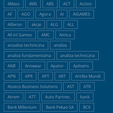
4Mass
4MS
ABS
ACT
Action
AF
AGO
Agora
AI
AIGAMES
AIlleron
akcje
ALG
ALL
All in! Games
AMC
Amica
anaaliza techniczna
analiza
analiza fundamentalna
analiza techniczna
ANR
Answear
Apator
Aplisens
APN
APR
APT
ART
Artifex Mundi
Asseco Business Solutions
AST
ATR
Atrem
ATT
Auto Partner,
bank
Bank Millenium
Bank Pekao SA
BCX