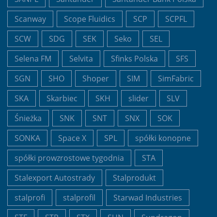
Scanway
Scope Fluidics
SCP
SCPFL
SCW
SDG
SEK
Seko
SEL
Selena FM
Selvita
Sfinks Polska
SFS
SGN
SHO
Shoper
SIM
SimFabric
SKA
Skarbiec
SKH
slider
SLV
Śnieżka
SNK
SNT
SNX
SOK
SONKA
Space X
SPL
spółki konopne
spółki prowzrostowe tygodnia
STA
Stalexport Autostrady
Stalprodukt
stalprofi
stalprofil
Starwad Industries