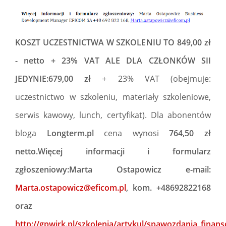
KOSZT UCZESTNICTWA W SZKOLENIU TO
849,00 zł
- netto + 23% VAT ALE DLA CZŁONKÓW SII
JEDYNIE:679,00 zł
+ 23% VAT (obejmuje:
uczestnictwo w szkoleniu, materiały szkoleniowe,
serwis kawowy, lunch, certyfikat). Dla abonentów
bloga
Longterm.pl
cena wynosi
764,50 zł
netto.Więcej informacji i formularz
zgłoszeniowy:Marta Ostapowicz e-mail:
Marta.ostapowicz@eficom.pl
, kom. +48692822168
oraz
http://gpwirk.pl/szkolenia/artykul/spawozdania_finan