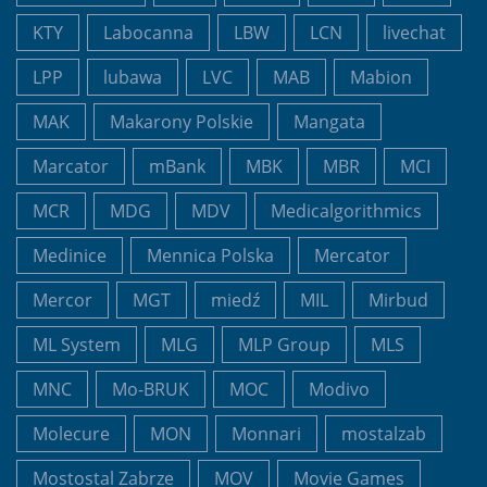
KTY
Labocanna
LBW
LCN
livechat
LPP
lubawa
LVC
MAB
Mabion
MAK
Makarony Polskie
Mangata
Marcator
mBank
MBK
MBR
MCI
MCR
MDG
MDV
Medicalgorithmics
Medinice
Mennica Polska
Mercator
Mercor
MGT
miedź
MIL
Mirbud
ML System
MLG
MLP Group
MLS
MNC
Mo-BRUK
MOC
Modivo
Molecure
MON
Monnari
mostalzab
Mostostal Zabrze
MOV
Movie Games