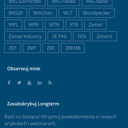
WIG Górnictwo
WIG Paliwa
WIG-Banki
WIG20
Wittchen
WLT
Woodpecker
WPL
WPR
WTN
XTB
Zamet
Zamet Industry
ZE PAK
ZEN
Zeneris
ZEP
ZMT
ZRE
ZREMB
Obserwuj mnie
Zasubskrybuj Longterm
Bądź na bieżąco! Otrzymuj powiadomienia o nowych
artykułach i webinarach.