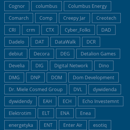
Cognor
columbus
Columbus Energy
Comarch
Comp
Creepy Jar
Creotech
CRI
crm
CTX
Cyber_Folks
DAD
Dadelo
DAT
DataWalk
DCR
debiut
Decora
DEG
Detalion Games
Develia
DIG
Digital Network
Dino
DMG
DNP
DOM
Dom Development
Dr. Miele Cosmed Group
DVL
dywidenda
dywidendy
EAH
ECH
Echo Investemnt
Elektrotim
ELT
ENA
Enea
energetyka
ENT
Enter Air
esotiq