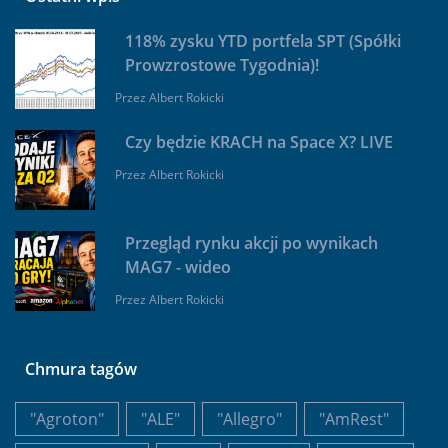
118% zysku YTD portfela SPT (Spółki
Prowzrostowe Tygodnia)!
Przez
Albert Rokicki
Czy będzie KRACH na Space X? LIVE
Przez
Albert Rokicki
Przegląd rynku akcji po wynikach
MAG7 - wideo
Przez
Albert Rokicki
Chmura tagów
"Agroton"
"ALE"
"Allegro"
"AmRest"