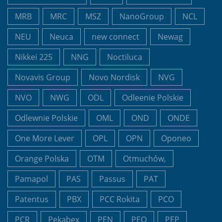
MRB
MRC
MSZ
NanoGroup
NCL
NEU
Neuca
new connect
Newag
Nikkei 225
NNG
Noctiluca
Novavis Group
Novo Nordisk
NVG
NVO
NWG
ODL
Odleenie Polskie
Odlewnie Polskie
OML
OND
ONDE
One More Lever
OPL
OPN
Oponeo
Orange Polska
OTM
Otmuchów,
Pamapol
PAS
Passus
PAT
Patentus
PBX
PCC Rokita
PCO
PCR
Pekabex
PEN
PEO
PEP