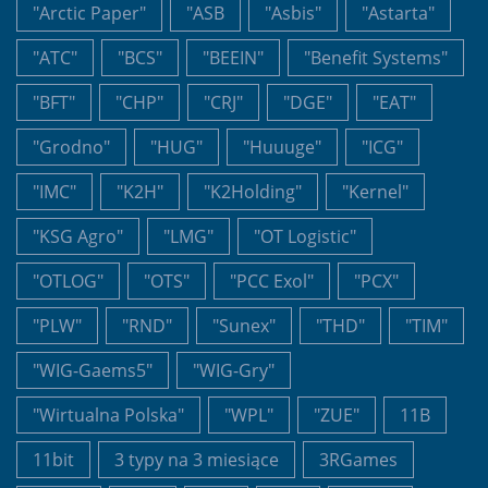
"Arctic Paper"
"ASB
"Asbis"
"Astarta"
"ATC"
"BCS"
"BEEIN"
"Benefit Systems"
"BFT"
"CHP"
"CRJ"
"DGE"
"EAT"
"Grodno"
"HUG"
"Huuuge"
"ICG"
"IMC"
"K2H"
"K2Holding"
"Kernel"
"KSG Agro"
"LMG"
"OT Logistic"
"OTLOG"
"OTS"
"PCC Exol"
"PCX"
"PLW"
"RND"
"Sunex"
"THD"
"TIM"
"WIG-Gaems5"
"WIG-Gry"
"Wirtualna Polska"
"WPL"
"ZUE"
11B
11bit
3 typy na 3 miesiące
3RGames