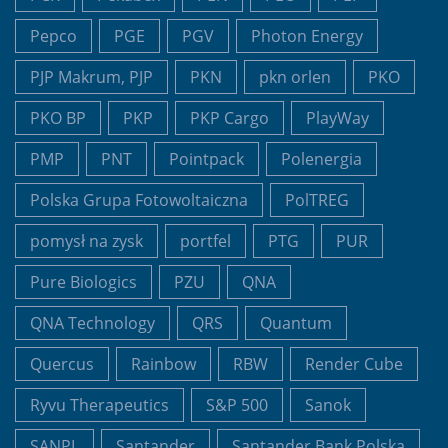
Pepco
PGE
PGV
Photon Energy
PJP Makrum, PJP
PKN
pkn orlen
PKO
PKO BP
PKP
PKP Cargo
PlayWay
PMP
PNT
Pointpack
Polenergia
Polska Grupa Fotowoltaiczna
PolTREG
pomysł na zysk
portfel
PTG
PUR
Pure Biologics
PZU
QNA
QNA Technology
QRS
Quantum
Quercus
Rainbow
RBW
Render Cube
Ryvu Therapeutics
S&P 500
Sanok
SANPL
Santander
Santander Bank Polska