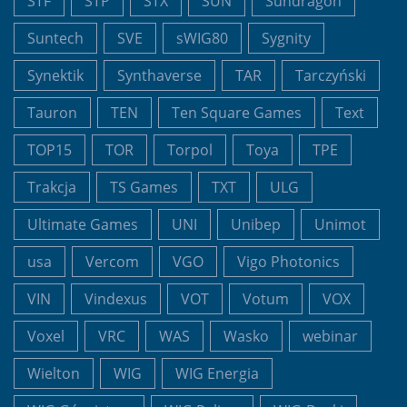
STF
STP
STX
SUN
Sundragon
Suntech
SVE
sWIG80
Sygnity
Synektik
Synthaverse
TAR
Tarczyński
Tauron
TEN
Ten Square Games
Text
TOP15
TOR
Torpol
Toya
TPE
Trakcja
TS Games
TXT
ULG
Ultimate Games
UNI
Unibep
Unimot
usa
Vercom
VGO
Vigo Photonics
VIN
Vindexus
VOT
Votum
VOX
Voxel
VRC
WAS
Wasko
webinar
Wielton
WIG
WIG Energia