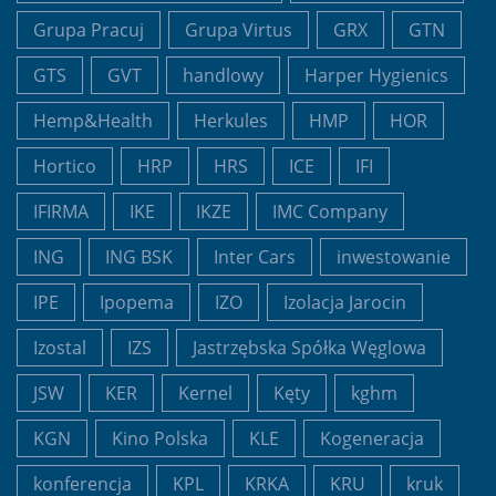
Grupa Pracuj
Grupa Virtus
GRX
GTN
GTS
GVT
handlowy
Harper Hygienics
Hemp&Health
Herkules
HMP
HOR
Hortico
HRP
HRS
ICE
IFI
IFIRMA
IKE
IKZE
IMC Company
ING
ING BSK
Inter Cars
inwestowanie
IPE
Ipopema
IZO
Izolacja Jarocin
Izostal
IZS
Jastrzębska Spółka Węglowa
JSW
KER
Kernel
Kęty
kghm
KGN
Kino Polska
KLE
Kogeneracja
konferencja
KPL
KRKA
KRU
kruk