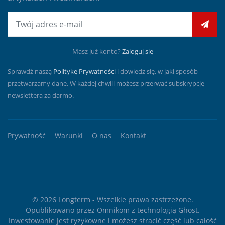
E-mail
Masz już konto?
Zaloguj się
Sprawdź naszą
Politykę Prywatności
i dowiedz się, w jaki sposób
przetwarzamy dane. W każdej chwili możesz przerwać subskrypcję
newslettera za darmo.
Prywatność
Warunki
O nas
Kontakt
© 2026
Longterm
- Wszelkie prawa zastrzeżone.
Opublikowano przez
Omnikom
z technologią
Ghost
.
Inwestowanie jest ryzykowne i możesz stracić część lub całość