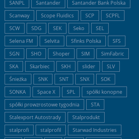
SANPL
Santander
Santander Bank Polska
Scanway
Scope Fluidics
SCP
SCPFL
SCW
SDG
SEK
Seko
SEL
Selena FM
Selvita
Sfinks Polska
SFS
SGN
SHO
Shoper
SIM
SimFabric
SKA
Skarbiec
SKH
slider
SLV
Śnieżka
SNK
SNT
SNX
SOK
SONKA
Space X
SPL
spółki konopne
spółki prowzrostowe tygodnia
STA
Stalexport Autostrady
Stalprodukt
stalprofi
stalprofil
Starwad Industries