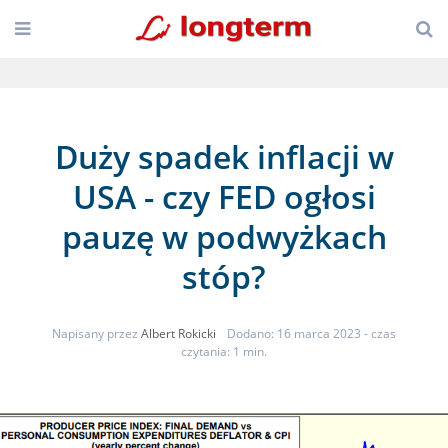
Duży spadek inflacji w
USA - czy FED ogłosi
pauzę w podwyżkach
stóp?
Napisany przez
Albert Rokicki
Dodano: 16 marca 2023
- czas
czytania: 1 min.