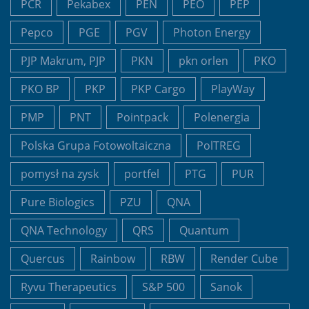
PCR
Pekabex
PEN
PEO
PEP
Pepco
PGE
PGV
Photon Energy
PJP Makrum, PJP
PKN
pkn orlen
PKO
PKO BP
PKP
PKP Cargo
PlayWay
PMP
PNT
Pointpack
Polenergia
Polska Grupa Fotowoltaiczna
PolTREG
pomysł na zysk
portfel
PTG
PUR
Pure Biologics
PZU
QNA
QNA Technology
QRS
Quantum
Quercus
Rainbow
RBW
Render Cube
Ryvu Therapeutics
S&P 500
Sanok