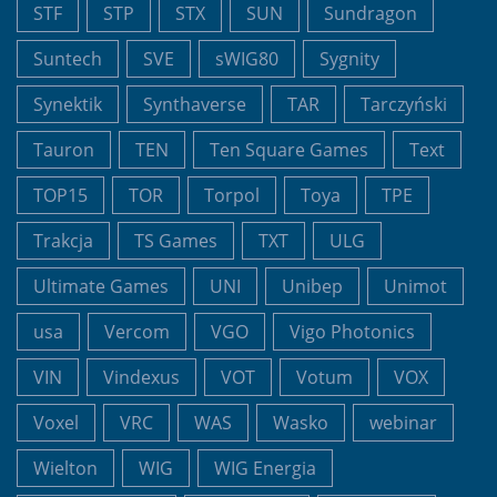
STF
STP
STX
SUN
Sundragon
Suntech
SVE
sWIG80
Sygnity
Synektik
Synthaverse
TAR
Tarczyński
Tauron
TEN
Ten Square Games
Text
TOP15
TOR
Torpol
Toya
TPE
Trakcja
TS Games
TXT
ULG
Ultimate Games
UNI
Unibep
Unimot
usa
Vercom
VGO
Vigo Photonics
VIN
Vindexus
VOT
Votum
VOX
Voxel
VRC
WAS
Wasko
webinar
Wielton
WIG
WIG Energia