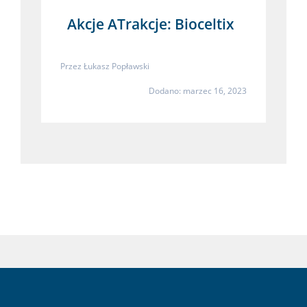
Akcje ATrakcje: Bioceltix
Przez
Łukasz Popławski
Dodano: marzec 16, 2023