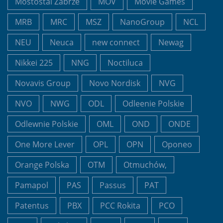
Mostostal Zabrze
MOV
Movie Games
MRB
MRC
MSZ
NanoGroup
NCL
NEU
Neuca
new connect
Newag
Nikkei 225
NNG
Noctiluca
Novavis Group
Novo Nordisk
NVG
NVO
NWG
ODL
Odleenie Polskie
Odlewnie Polskie
OML
OND
ONDE
One More Lever
OPL
OPN
Oponeo
Orange Polska
OTM
Otmuchów,
Pamapol
PAS
Passus
PAT
Patentus
PBX
PCC Rokita
PCO