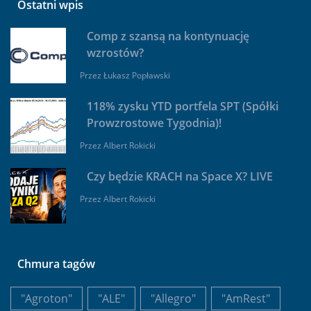
Ostatni wpis
Comp z szansą na kontynuację
wzrostów?
Przez
Łukasz Popławski
118% zysku YTD portfela SPT (Spółki
Prowzrostowe Tygodnia)!
Przez
Albert Rokicki
Czy będzie KRACH na Space X? LIVE
Przez
Albert Rokicki
Chmura tagów
"Agroton"
"ALE"
"Allegro"
"AmRest"