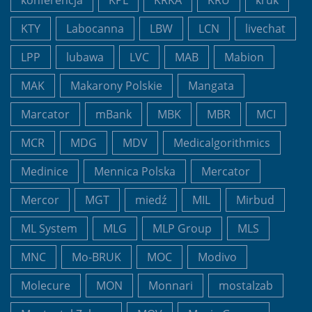
KTY
Labocanna
LBW
LCN
livechat
LPP
lubawa
LVC
MAB
Mabion
MAK
Makarony Polskie
Mangata
Marcator
mBank
MBK
MBR
MCI
MCR
MDG
MDV
Medicalgorithmics
Medinice
Mennica Polska
Mercator
Mercor
MGT
miedź
MIL
Mirbud
ML System
MLG
MLP Group
MLS
MNC
Mo-BRUK
MOC
Modivo
Molecure
MON
Monnari
mostalzab