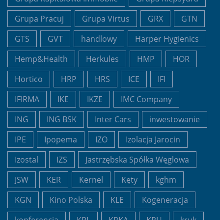
Grupa Pracuj
Grupa Virtus
GRX
GTN
GTS
GVT
handlowy
Harper Hygienics
Hemp&Health
Herkules
HMP
HOR
Hortico
HRP
HRS
ICE
IFI
IFIRMA
IKE
IKZE
IMC Company
ING
ING BSK
Inter Cars
inwestowanie
IPE
Ipopema
IZO
Izolacja Jarocin
Izostal
IZS
Jastrzębska Spółka Węglowa
JSW
KER
Kernel
Kęty
kghm
KGN
Kino Polska
KLE
Kogeneracja
konferencja
KPL
KRKA
KRU
kruk