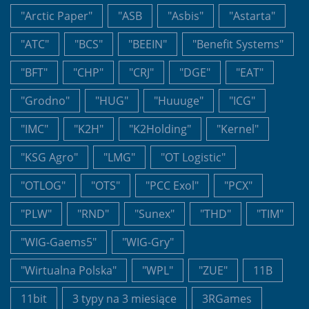
"Arctic Paper"
"ASB
"Asbis"
"Astarta"
"ATC"
"BCS"
"BEEIN"
"Benefit Systems"
"BFT"
"CHP"
"CRJ"
"DGE"
"EAT"
"Grodno"
"HUG"
"Huuuge"
"ICG"
"IMC"
"K2H"
"K2Holding"
"Kernel"
"KSG Agro"
"LMG"
"OT Logistic"
"OTLOG"
"OTS"
"PCC Exol"
"PCX"
"PLW"
"RND"
"Sunex"
"THD"
"TIM"
"WIG-Gaems5"
"WIG-Gry"
"Wirtualna Polska"
"WPL"
"ZUE"
11B
11bit
3 typy na 3 miesiące
3RGames