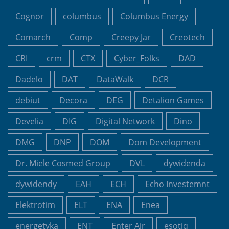
Cognor
columbus
Columbus Energy
Comarch
Comp
Creepy Jar
Creotech
CRI
crm
CTX
Cyber_Folks
DAD
Dadelo
DAT
DataWalk
DCR
debiut
Decora
DEG
Detalion Games
Develia
DIG
Digital Network
Dino
DMG
DNP
DOM
Dom Development
Dr. Miele Cosmed Group
DVL
dywidenda
dywidendy
EAH
ECH
Echo Investemnt
Elektrotim
ELT
ENA
Enea
energetyka
ENT
Enter Air
esotiq