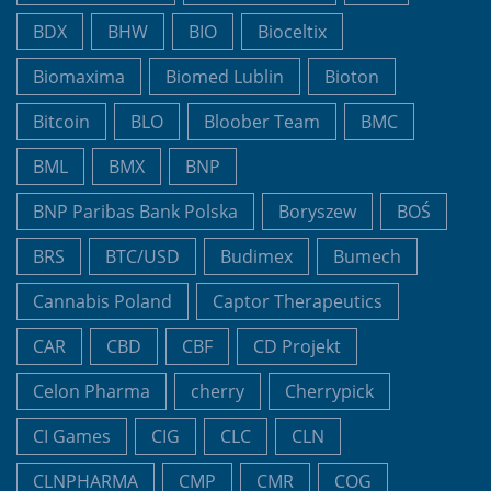
BDX
BHW
BIO
Bioceltix
Biomaxima
Biomed Lublin
Bioton
Bitcoin
BLO
Bloober Team
BMC
BML
BMX
BNP
BNP Paribas Bank Polska
Boryszew
BOŚ
BRS
BTC/USD
Budimex
Bumech
Cannabis Poland
Captor Therapeutics
CAR
CBD
CBF
CD Projekt
Celon Pharma
cherry
Cherrypick
CI Games
CIG
CLC
CLN
CLNPHARMA
CMP
CMR
COG