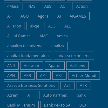
4Mass
4MS
ABS
ACT
Action
AF
AGO
Agora
AI
AIGAMES
AIlleron
akcje
ALG
ALL
All in! Games
AMC
Amica
anaaliza techniczna
analiza
analiza fundamentalna
analiza techniczna
ANR
Answear
Apator
Aplisens
APN
APR
APT
ART
Artifex Mundi
Asseco Business Solutions
AST
ATR
Atrem
ATT
Auto Partner,
bank
Bank Millenium
Bank Pekao SA
BCX