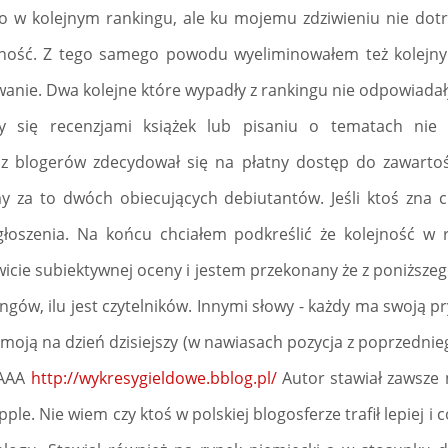
 w kolejnym rankingu, ale ku mojemu zdziwieniu nie dotrwa
alność. Z tego samego powodu wyeliminowałem też kolejny
owanie. Dwa kolejne które wypadły z rankingu nie odpowiada
ły się recenzjami książek lub pisaniu o tematach nie 
z blogerów zdecydował się na płatny dostęp do zawartoś
za to dwóch obiecujących debiutantów. Jeśli ktoś zna c
głoszenia. Na końcu chciałem podkreślić że kolejność w 
owicie subiektywnej oceny i jestem przekonany że z poniższe
ingów, ilu jest czytelników. Innymi słowy - każdy ma swoją p
t moją na dzień dzisiejszy (w nawiasach pozycja z poprzednieg
)AAA
http://wykresygieldowe.bblog.pl/
Autor stawiał zawsze 
ple. Nie wiem czy ktoś w polskiej blogosferze trafił lepiej 