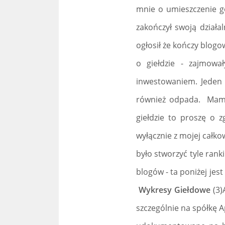
mnie o umieszczenie go
zakończył swoją dział
ogłosił że kończy blog
o giełdzie - zajmowa
inwestowaniem. Jeden 
również odpada. Mamy 
giełdzie to proszę o z
wyłącznie z mojej całk
było stworzyć tyle rank
blogów - ta poniżej jes
Wykresy Giełdowe
(3
szczególnie na spółkę Ap