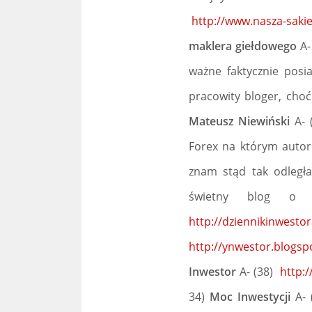
http://www.nasza-saki
maklera giełdowego
A-
ważne faktycznie posia
pracowity bloger, choć
Mateusz Niewiński
A- 
Forex na którym autor 
znam stąd tak odległa
świetny blog o j
http://dziennikinwesto
http://ynwestor.blogsp
Inwestor
A- (38)
http:
34)
Moc Inwestycji
A-