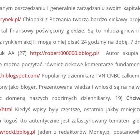
anym oszczędzaniu i generalnie zarządzaniu swoim kapita
rynek.pl/
Chłopaki z Poznania tworzą bardzo ciekawy proje
tal finansowy poświęcony giełdzie. Są to młodzi-gniewni 
z rynkiem akcji i mogą o niej pisać 24 godziny na dobę, 7 
uk
AA (27)
http://robert000000.bblog.pl/
Autor skupia s
nio można poczytać również ciekawe komentarze fundamen
sch.blogspot.com/
Popularny dziennikarz TVN CNBC całkiem 
rony jako bloger. Prezentowana wiedza i wnioski są na naj
iąc domeną naszych rodzimych dziennikarzy. 19)
Chci
l/html
Kiedyś wpisy były częstsze, ostatnio jakby mniejsz
ta kogoś kto autentycznie jest zafascynowany tematem gie
wrocki.bblog.pl
Jeden z redaktorów Money.pl postanowił 