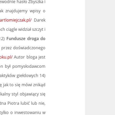
zewodnie hasło Zbyszka i
nak znajdujemy wpisy o
artlomiejczak.pl/
Darek
 ciągle widział szczyt i
 12)
Fundusze droga do
 przez doświadczonego
oku.pl/
Autor bloga jest
o on był pomysłodawcom
raktyków giełdowych 14)
ę jak to się mówi znikąd
alny styl objawiący się
a Piotra lubić lub nie,
tylko o inwestowaniu w