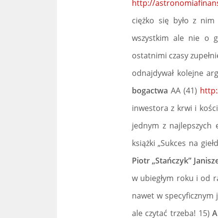
http://astronomiafina
ciężko się było z nim
wszystkim ale nie o g
ostatnimi czasy zupełni
odnajdywał kolejne arg
bogactwa
AA (41)
http
inwestora z krwi i kośc
jednym z najlepszych 
książki „Sukces na gie
Piotr „Stańczyk” Janis
w ubiegłym roku i od r
nawet w specyficznym j
ale czytać trzeba! 15)
A