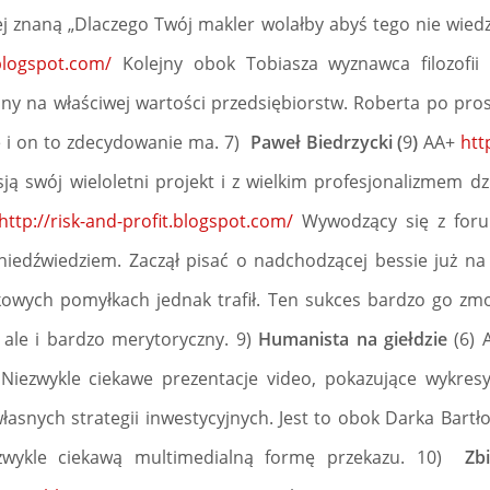
j znaną „Dlaczego Twój makler wolałby abyś tego nie wiedzi
.blogspot.com/
Kolejny obok Tobiasza wyznawca filozofii 
y na właściwej wartości przedsiębiorstw. Roberta po prostu
e i on to zdecydowanie ma. 7)
Paweł Biedrzycki (
9
)
AA+
htt
ą swój wieloletni projekt i z wielkim profesjonalizmem dzi
http://risk-and-profit.blogspot.com/
Wywodzący się z foru
 niedźwiedziem. Zaczął pisać o nadchodzącej bessie już na
owych pomyłkach jednak trafił. Ten sukces bardzo go zmo
 ale i bardzo merytoryczny. 9)
Humanista na giełdzie
(6) 
Niezwykle ciekawe prezentacje video, pokazujące wykresy
łasnych strategii inwestycyjnych. Jest to obok Darka Bartło
ezwykle ciekawą multimedialną formę przekazu. 10)
Zb