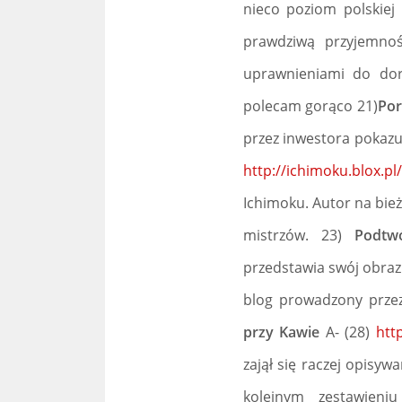
nieco poziom polskiej 
prawdziwą przyjemnoś
uprawnieniami do dora
polecam gorąco 21)
Por
przez inwestora pokazu
http://ichimoku.blox.pl
Ichimoku. Autor na bie
mistrzów. 23)
Podt
przedstawia swój obraz
blog prowadzony prze
przy Kawie
A- (28)
htt
zajął się raczej opisy
kolejnym zestawien