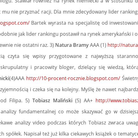
gu. Stawiał również na rynek niemiecki a w stosunku d
t mu nie przyznać racji. Dla mnie zdecydowany lider ranking
logspot.com/
Bartek wyrasta na specjalistę od inwestowa
obnie jak lider rankingu postawił na rynek amerykański i ok
pewnie nie ostatni raz. 3)
Natura Bramy
AAA (1)
http://natu
ią czyta się wpisy przygotowane z najwyższą staranno
 skrupulatny i pracowity bloger, dzielący się wiedzą, którą
nicki
(4)AAA
http://10-procent-rocznie.blogspot.com/
Świetny
rzyjemnością i czeka się na kolejny. Myślę że nawet najbard
od Filipa. 5)
Tobiasz Maliński
(5) AA+
http://www.tobiasz
analizy fundamentalnej co może skazywać go w dzisiejsz
iekawe analizy video podczas których Tobiasz zwraca uwa
 spółek. Napisał też już kilka ciekawych książek o tematyc