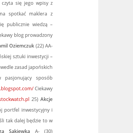
 czyta się jego wpisy z
żna spotkać maklera z
ię publicznie wiedzą –
ekawy blog prowadzony
amil Oziemczuk
(22) AA-
iej sztuki inwestycji –
 wedle zasad japońskich
pasjonujący sposób
a.blogspot.com/
Ciekawy
tockwatch.pl
25)
Akcje
 portfel inwestycyjny i
i tak dalej będzie to w
za Sakiewka
A- (30)