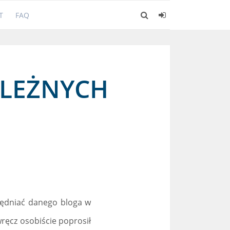
T
FAQ
ALEŻNYCH
ględniać danego bloga w
wręcz osobiście poprosił