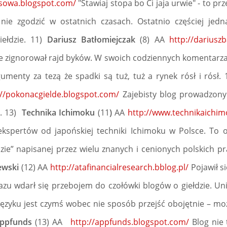
nsowa.blogspot.com/
"Stawiaj stopa bo Ci jaja urwie" - to pr
 nie zgodzić w ostatnich czasach. Ostatnio częściej jed
iełdzie. 11)
Dariusz Batłomiejczak
(8) AA
http://dariuszb
e zignorował rajd byków. W swoich codziennych komentarzach
umenty za tezą że spadki są tuż, tuż a rynek rósł i rósł.
://pokonacgielde.blogspot.com/
Zajebisty blog prowadzony
i. 13)
Technika Ichimoku
(11
)
AA
http://www.technikaichim
ekspertów od japońskiej techniki Ichimoku w Polsce. T
łdzie” napisanej przez wielu znanych i cenionych polskich p
zewski
(12) AA
http://atafinancialresearch.bblog.pl/
Pojawił si
azu wdarł się przebojem do czołówki blogów o giełdzie. Unik
ęzyku jest czymś wobec nie sposób przejść obojętnie – możn
ppfunds
(13) AA
http://appfunds.blogspot.com/
Blog nie 