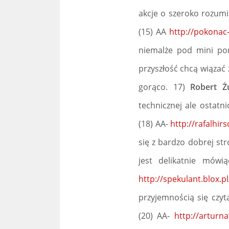
akcje o szeroko rozumi
(15) AA
http://pokonac-
niemalże pod mini por
przyszłość chcą wiązać 
gorąco. 17)
Robert Ż
technicznej ale ostat
(18) AA-
http://rafalhir
się z bardzo dobrej st
jest delikatnie mów
http://spekulant.blox.p
przyjemnością się czy
(20) AA-
http://arturna