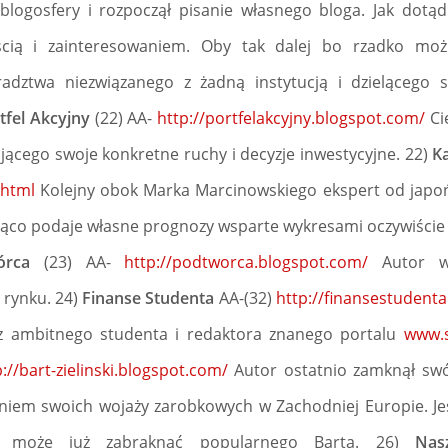
blogosfery i rozpoczął pisanie własnego bloga. Jak dotąd
cią i zainteresowaniem. Oby tak dalej bo rzadko mo
dztwa niezwiązanego z żadną instytucją i dzielącego s
tfel Akcyjny
(22) AA-
http://portfelakcyjny.blogspot.com/
Ci
jącego swoje konkretne ruchy i decyzje inwestycyjne. 22)
K
/html
Kolejny obok Marka Marcinowskiego ekspert od japońsk
żąco podaje własne prognozy wsparte wykresami oczywiście
wórca
(23) AA-
http://podtworca.blogspot.com/
Autor w 
 rynku. 24)
Finanse Studenta
AA-(32)
http://finansestudent
z ambitnego studenta i redaktora znanego portalu
www.s
p://bart-zielinski.blogspot.com/
Autor ostatnio zamknął swój
waniem swoich wojaży zarobkowych w Zachodniej Europie. Jeśl
iu może już zabraknąć popularnego Barta. 26)
Nas