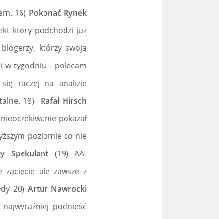
łem. 16)
Pokonać Rynek
kt który podchodzi już
blogerzy, którzy swoją
dni w tygodniu – polecam
ię raczej na analizie
talne. 18)
Rafał Hirsch
nieoczekiwanie pokazał
wyższym poziomie co nie
wy Spekulant
(19) AA-
e zacięcie ale zawsze z
łdy 20)
Artur Nawrocki
najwyraźniej podnieść