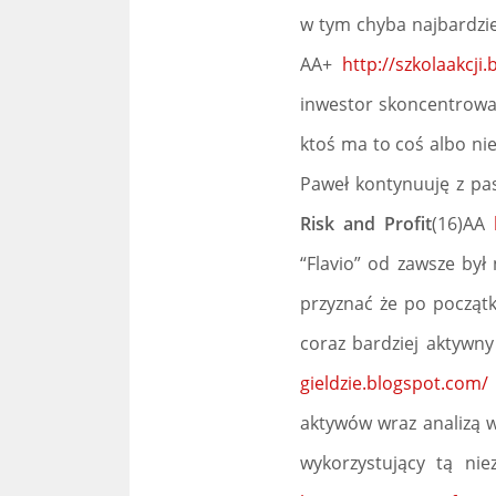
w tym chyba najbardzie
AA+
http://szkolaakcji
inwestor skoncentrowan
ktoś ma to coś albo ni
Paweł kontynuuję z pasj
Risk and Profit
(16)AA
“Flavio” od zawsze był
przyznać że po początk
coraz bardziej aktywny
gieldzie.blogspot.com/
aktywów wraz analizą w
wykorzystujący tą ni