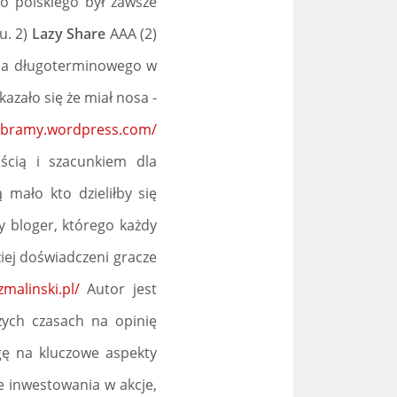
o polskiego był zawsze
u. 2)
Lazy Share
AAA (2)
nia długoterminowego w
azało się że miał nosa -
rabramy.wordpress.com/
ścią i szacunkiem dla
 mało kto dzieliłby się
 bloger, którego każdy
ziej doświadczeni gracze
malinski.pl/
Autor jest
ych czasach na opinię
gę na kluczowe aspekty
e inwestowania w akcje,