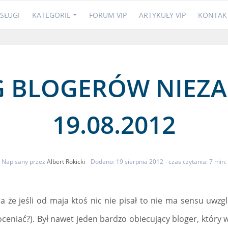
SŁUGI
KATEGORIE
FORUM VIP
ARTYKUŁY VIP
KONTAK
 BLOGERÓW NIEZ
19.08.2012
Napisany przez
Albert Rokicki
Dodano: 19 sierpnia 2012
- czas czytania: 7 min.
a że jeśli od maja ktoś nic nie pisał to nie ma sensu uwz
 oceniać?). Był nawet jeden bardzo obiecujący bloger, który 