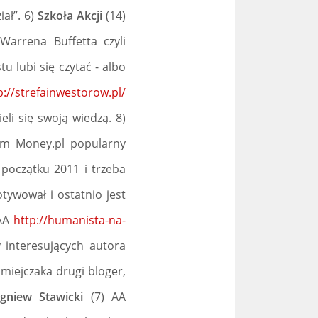
ał”. 6)
Szkoła Akcji
(14)
Warrena Buffetta czyli
 lubi się czytać - albo
p://strefainwestorow.pl/
eli się swoją wiedzą. 8)
m Money.pl popularny
 początku 2011 i trzeba
tywował i ostatnio jest
AA
http://humanista-na-
 interesujących autora
miejczaka drugi bloger,
igniew Stawicki
(7) AA