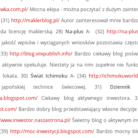
ewka.com.pl/
Mocna ekipa - można poczytać z dużym zainte
 (31)
http://maklerblog.pl/
Autor zainteresował mnie bardzo
da licencję maklerską. 28)
Na-plus
A- (32)
http://na-plu
 jakość wpisów i wyciąganych wniosków pozostawia często
(33)
http://blog.viixpublish.info/
Bardzo ciekawy blog poświ
aktywnie spekuluje. Niestety ja na nim zupełnie nie funkc
 lokata. 30)
Świat Ichimoku
A- (34)
http://ichimokuworl
apońskiej technice świecowej. 31)
Dziennik
ra.blogspot.com/
Ciekawy blog aktywnego inwestora. 
ot.com/
Bardzo dobry blog przedstawiający własne decyzje 
//www.inwestor.naszastrona.pl/
Świetny blog o aktywnym inw
 (39)
http://moc-inwestycji.blogspot.com/
Bardzo mocny blo