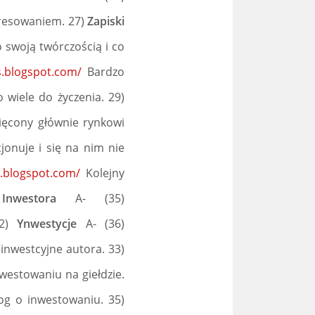
resowaniem. 27)
Zapiski
 swoją twórczością i co
s.blogspot.com/
Bardzo
 wiele do życzenia. 29)
ęcony głównie rynkowi
jonuje i się na nim nie
d.blogspot.com/
Kolejny
 Inwestora
A- (35)
32)
Ynwestycje
A- (36)
inwestcyjne autora. 33)
estowaniu na giełdzie.
g o inwestowaniu. 35)